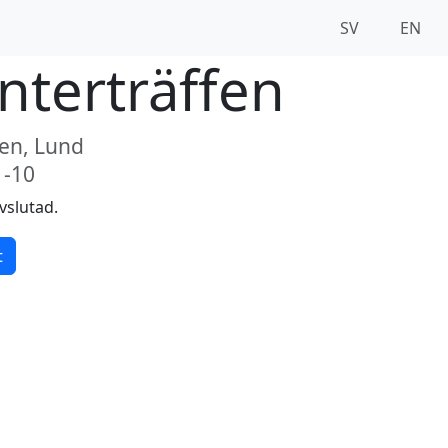
SV
EN
nterträffen
len, Lund
1-10
vslutad.
t