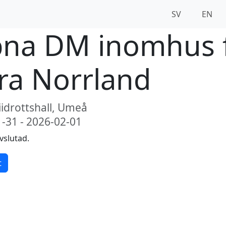
SV
EN
na DM inomhus 
ra Norrland
iidrottshall, Umeå
-31 - 2026-02-01
vslutad.
t