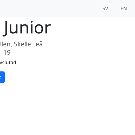
SV
EN
 Junior
len, Skellefteå
1-19
vslutad.
t