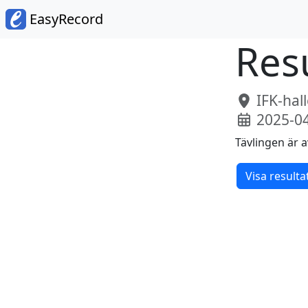
EasyRecord
Resu
IFK-hal
2025-0
Tävlingen är a
Visa resulta