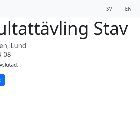
SV
EN
ltattävling Stav
len, Lund
4-08
vslutad.
t