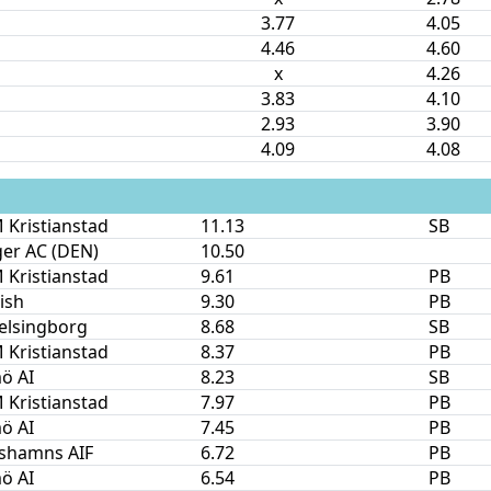
3.77
4.05
4.46
4.60
x
4.26
3.83
4.10
2.93
3.90
4.09
4.08
Kristianstad
11.13
SB
er AC (DEN)
10.50
Kristianstad
9.61
PB
nish
9.30
PB
elsingborg
8.68
SB
Kristianstad
8.37
PB
ö AI
8.23
SB
Kristianstad
7.97
PB
ö AI
7.45
PB
ishamns AIF
6.72
PB
ö AI
6.54
PB