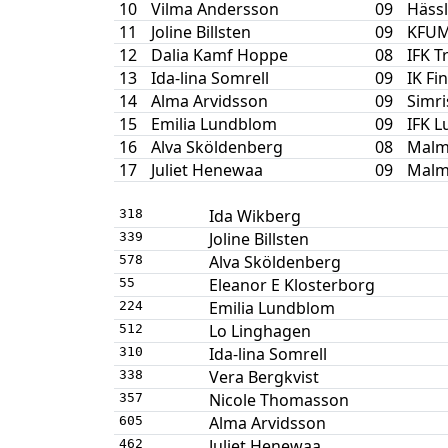
10
Vilma Andersson
09
Häss
11
Joline Billsten
09
KFUM 
12
Dalia Kamf Hoppe
08
IFK T
13
Ida-lina Somrell
09
IK Fi
14
Alma Arvidsson
09
Simr
15
Emilia Lundblom
09
IFK L
16
Alva Sköldenberg
08
Malm
17
Juliet Henewaa
09
Malm
Ida Wikberg
318
Joline Billsten
339
Alva Sköldenberg
578
Eleanor E Klosterborg
55
Emilia Lundblom
224
Lo Linghagen
512
Ida-lina Somrell
310
Vera Bergkvist
338
Nicole Thomasson
357
Alma Arvidsson
605
Juliet Henewaa
462