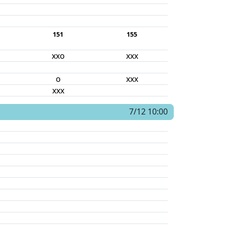
151
155
xxo
xxx
o
xxx
xxx
7/12 10:00