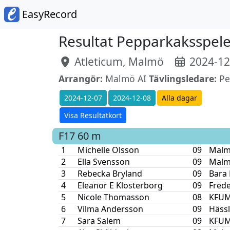
EasyRecord
Resultat Pepparkaksspel
Atleticum, Malmö
2024-12-
Arrangör:
Malmö AI
Tävlingsledare:
Pet
2024-12-07
2024-12-08
Alla dagar
Visa Resultatkort
F17
60 m
1
Michelle Olsson
09
Malm
2
Ella Svensson
09
Malm
3
Rebecka Bryland
09
Bara 
4
Eleanor E Klosterborg
09
Frede
5
Nicole Thomasson
08
KFUM 
6
Vilma Andersson
09
Häss
7
Sara Salem
09
KFUM 