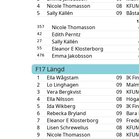
4
Nicole Thomasson
08
KFUM 
5
Sally Källén
09
Båsta
1
Nicole Thomasson
357
Edith Perntz
42
Sally Källén
27
Eleanor E Klosterborg
55
Emma Jakobsson
476
F17
Längd
1
Ella Wågstam
09
IK Fi
2
Lo Linghagen
09
Malm
3
Vera Bergkvist
09
KFUM 
4
Ella Nilsson
08
Höga
5
Ida Wikberg
09
IK Fi
6
Rebecka Bryland
09
Bara 
7
Eleanor E Klosterborg
09
Frede
8
Lisen Schrewelius
08
KFUM 
9
Nicole Thomasson
08
KFUM 