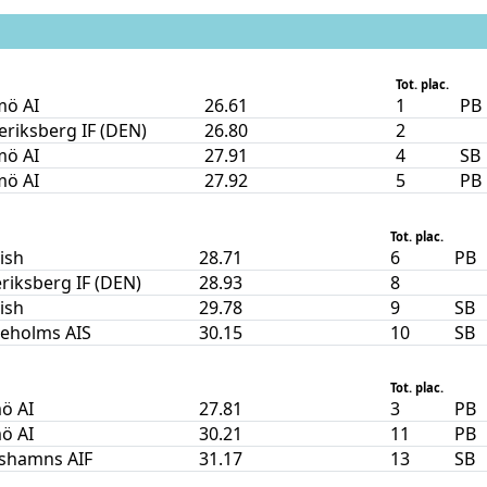
Tot. plac.
ö AI
26.61
1
PB
eriksberg IF (DEN)
26.80
2
ö AI
27.91
4
SB
ö AI
27.92
5
PB
Tot. plac.
nish
28.71
6
PB
riksberg IF (DEN)
28.93
8
nish
29.78
9
SB
leholms AIS
30.15
10
SB
Tot. plac.
ö AI
27.81
3
PB
ö AI
30.21
11
PB
ishamns AIF
31.17
13
SB