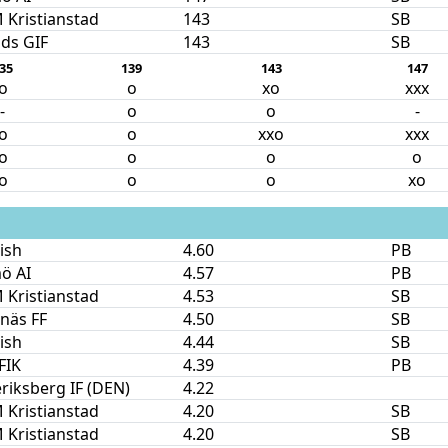
Kristianstad
143
SB
ds GIF
143
SB
35
139
143
147
o
o
xo
xxx
-
o
o
-
o
o
xxo
xxx
o
o
o
o
o
o
o
xo
nish
4.60
PB
ö AI
4.57
PB
Kristianstad
4.53
SB
näs FF
4.50
SB
nish
4.44
SB
FIK
4.39
PB
riksberg IF (DEN)
4.22
Kristianstad
4.20
SB
Kristianstad
4.20
SB