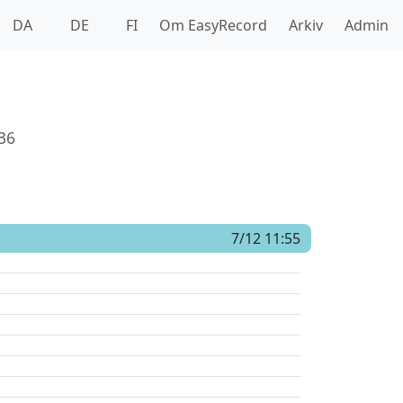
DA
DE
FI
Om EasyRecord
Arkiv
Admin
36
7/12 11:55