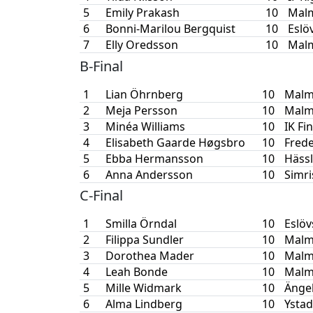
5
Emily Prakash
10
Malm
6
Bonni-Marilou Bergquist
10
Eslö
7
Elly Oredsson
10
Malm
B-Final
1
Lian Öhrnberg
10
Malm
2
Meja Persson
10
Malm
3
Minéa Williams
10
IK Fi
4
Elisabeth Gaarde Høgsbro
10
Frede
5
Ebba Hermansson
10
Häss
6
Anna Andersson
10
Simr
C-Final
1
Smilla Örndal
10
Eslöv
2
Filippa Sundler
10
Malm
3
Dorothea Mader
10
Malm
4
Leah Bonde
10
Malm
5
Mille Widmark
10
Ängel
6
Alma Lindberg
10
Ystad