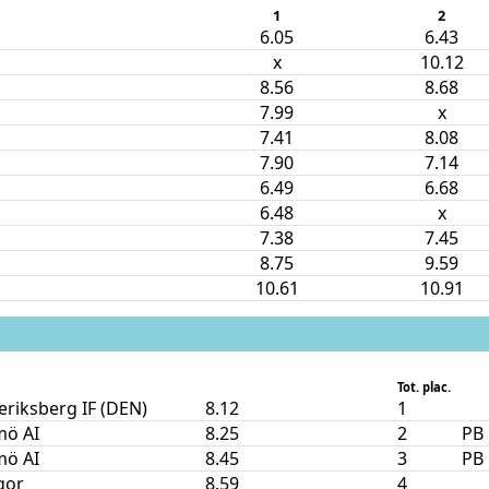
1
2
6.05
6.43
x
10.12
8.56
8.68
7.99
x
7.41
8.08
7.90
7.14
6.49
6.68
6.48
x
7.38
7.45
8.75
9.59
10.61
10.91
Tot. plac.
eriksberg IF (DEN)
8.12
1
ö AI
8.25
2
PB
ö AI
8.45
3
PB
igor
8.59
4