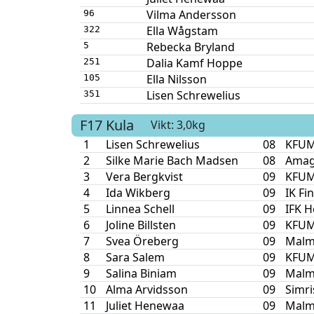
Vilma Andersson
96
Ella Wågstam
322
Rebecka Bryland
5
Dalia Kamf Hoppe
251
Ella Nilsson
105
Lisen Schrewelius
351
F17
Kula
Vikt: 3,0kg
1
Lisen Schrewelius
08
KFUM 
2
Silke Marie Bach Madsen
08
Amag
3
Vera Bergkvist
09
KFUM 
4
Ida Wikberg
09
IK Fi
5
Linnea Schell
09
IFK H
6
Joline Billsten
09
KFUM 
7
Svea Öreberg
09
Malm
8
Sara Salem
09
KFUM 
9
Salina Biniam
09
Malm
10
Alma Arvidsson
09
Simr
11
Juliet Henewaa
09
Malm