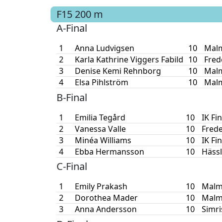
F15
200 m
A-Final
1
Anna Ludvigsen
10
Malm
2
Karla Kathrine Viggers Fabild
10
Fred
3
Denise Kemi Rehnborg
10
Malm
4
Elsa Pihlström
10
Malm
B-Final
1
Emilia Tegård
10
IK Fi
2
Vanessa Valle
10
Frede
3
Minéa Williams
10
IK Fi
4
Ebba Hermansson
10
Häss
C-Final
1
Emily Prakash
10
Malm
2
Dorothea Mader
10
Malm
3
Anna Andersson
10
Simr