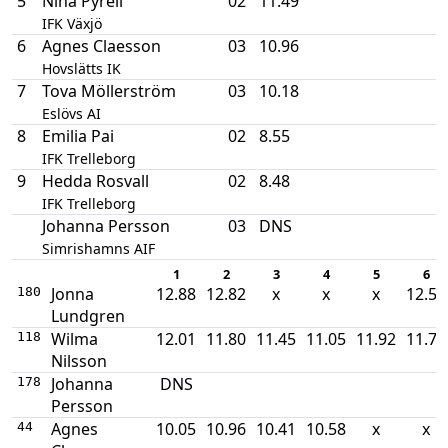
5
Nina Pyrell
02
11.49
IFK Växjö
6
Agnes Claesson
03
10.96
Hovslätts IK
7
Tova Möllerström
03
10.18
Eslövs AI
8
Emilia Pai
02
8.55
IFK Trelleborg
9
Hedda Rosvall
02
8.48
IFK Trelleborg
Johanna Persson
03
DNS
Simrishamns AIF
1
2
3
4
5
6
Jonna
12.88
12.82
x
x
x
12.59
180
Lundgren
Wilma
12.01
11.80
11.45
11.05
11.92
11.77
118
Nilsson
Johanna
DNS
178
Persson
Agnes
10.05
10.96
10.41
10.58
x
x
44