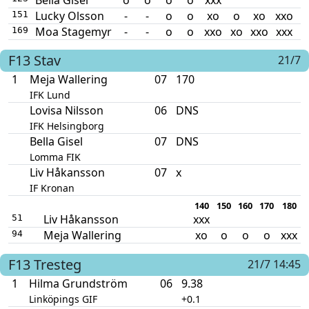
Lucky Olsson
-
-
o
o
xo
o
xo
xxo
151
Moa Stagemyr
-
-
o
o
xxo
xo
xxo
xxx
169
F13
Stav
21/7
1
Meja Wallering
07
170
IFK Lund
Lovisa Nilsson
06
DNS
IFK Helsingborg
Bella Gisel
07
DNS
Lomma FIK
Liv Håkansson
07
x
IF Kronan
140
150
160
170
180
Liv Håkansson
xxx
51
Meja Wallering
xo
o
o
o
xxx
94
F13
Tresteg
21/7 14:45
1
Hilma Grundström
06
9.38
Linköpings GIF
+0.1