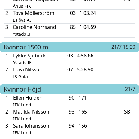
Åhus FIK
2
Tova Möllerström
03
1:03.24
Eslövs AI
3
Caroline Norrsand
85
1:04.69
Ystads IF
Kvinnor
1500 m
21/7 15:20
1
Lykke Sjöbeck
03
4:58.66
Ystads IF
2
Lova Nilsson
07
5:28.90
IS Göta
Kvinnor
Höjd
21/7
1
Ellen Huldén
90
171
IFK Lund
2
Matilda Nilsson
93
165
SB
IFK Lund
3
Sara Johansson
94
156
IFK Lund