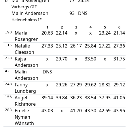
6
Maria Rosengren
77
23.24
Varbergs GIF
Malin Andersson
93
DNS
Heleneholms IF
1
2
3
4
5
6
Maria
20.63
22.14
x
x
23.24
21.14
190
Rosengren
Natalie
27.33
25.12
26.17
25.84
27.22
27.36
115
Claesson
Kajsa
x
29.70
x
33.50
x
31.75
238
Andersson
Malin
DNS
42
Andersson
Fanny
x
29.26
27.29
29.62
28.32
29.12
248
Lundberg
Angel
39.14
39.84
36.23
38.54
37.93
41.06
156
Richmore
Emelie
43.03
x
41.70
43.30
42.69
43.96
283
Nyman
Wänseth