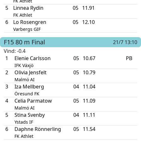
FK Athlet
5
Linnea Rydin
05
11.91
FK Athlet
6
Lo Rosengren
05
12.10
Varbergs GIF
F15
80 m
Final
21/7 13:10
Vind
: -0.4
1
Elenie Carlsson
05
10.67
PB
IFK Växjö
2
Olivia Jensfelt
05
10.79
Malmö AI
3
Iza Mellberg
04
11.04
Öresund FK
4
Celia Parmatow
05
11.09
Malmö AI
5
Stina Svenby
04
11.11
Ystads IF
6
Daphne Rönnerling
05
11.54
FK Athlet