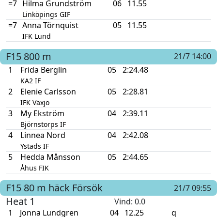
=7
Hilma Grundström
06
11.55
Linköpings GIF
=7
Anna Törnquist
05
11.55
IFK Lund
F15
800 m
21/7 14:00
1
Frida Berglin
05
2:24.48
KA2 IF
2
Elenie Carlsson
05
2:28.81
IFK Växjö
3
My Ekström
04
2:39.11
Björnstorps IF
4
Linnea Nord
04
2:42.08
Ystads IF
5
Hedda Månsson
05
2:44.65
Åhus FIK
F15
80 m häck
Försök
21/7 09:55
Heat 1
Vind
: 0.0
1
Jonna Lundgren
04
12.25
q