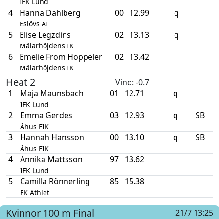
IFK Lund
4
Hanna Dahlberg
00
12.99
q
Eslövs AI
5
Elise Legzdins
02
13.13
q
Mälarhöjdens IK
6
Emelie From Hoppeler
02
13.42
Mälarhöjdens IK
Heat 2
Vind
: -0.7
1
Maja Maunsbach
01
12.71
q
IFK Lund
2
Emma Gerdes
03
12.93
q
SB
Åhus FIK
3
Hannah Hansson
00
13.10
q
SB
Åhus FIK
4
Annika Mattsson
97
13.62
IFK Lund
5
Camilla Rönnerling
85
15.38
FK Athlet
Kvinnor
100 m
Final
21/7 13:25