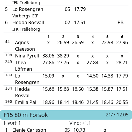
IFK Trelleborg
5
Lo Rosengren
05
17.79
Varbergs GIF
6
Hedda Rosvall
02
17.51
PB
IFK Trelleborg
1
2
3
4
5
6
Agnes
x
26.59
26.59
x
22.98
27.96
44
Claesson
Nina Pyrell
38.06
38.29
x
x
x
x
108
Thea
27.86
27.76
x
27.84
x
28.71
249
Löfman
Lo
15.09
x
x
14.50
14.38
17.79
189
Rosengren
Hedda
15.66
15.68
16.50
15.38
15.87
17.51
104
Rosvall
Emilia Pai
18.96
18.14
18.46
21.45
18.46
20.55
100
F15
80 m
Försök
21/7 12:05
Heat 1
Vind
: +1.1
1
Elenie Carlsson
05
10.73
q