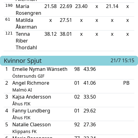
Maria
21.58
22.69
23.40
x
21.14
x
190
Rosengren
Matilda
x
27.51
x
x
x
x
61
Åkerman
Tenna
38.12
38.01
x
x
x
x
121
Riber
Thordahl
Kvinnor
Spjut
21/7 15:15
1
Emelie Nyman Wänseth
98
43.96
Östersunds GIF
2
Angel Richmore
01
41.06
PB
Malmö AI
3
Kajsa Andersson
02
33.50
Åhus FIK
4
Fanny Lundberg
01
29.62
Åhus FIK
5
Natalie Claesson
92
27.36
Klippans FK