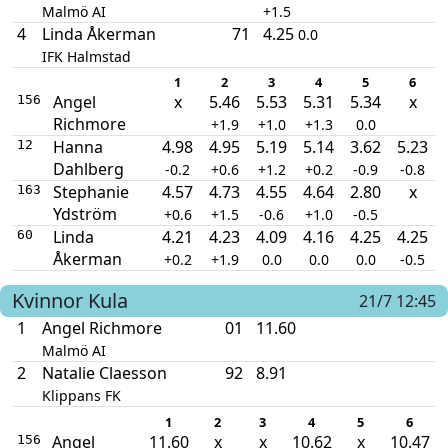
Malmö AI
+1.5
4
Linda Åkerman
71
4.25
0.0
IFK Halmstad
1
2
3
4
5
6
Angel
x
5.46
5.53
5.31
5.34
x
156
Richmore
+1.9
+1.0
+1.3
0.0
Hanna
4.98
4.95
5.19
5.14
3.62
5.23
12
Dahlberg
-0.2
+0.6
+1.2
+0.2
-0.9
-0.8
Stephanie
4.57
4.73
4.55
4.64
2.80
x
163
Ydström
+0.6
+1.5
-0.6
+1.0
-0.5
Linda
4.21
4.23
4.09
4.16
4.25
4.25
60
Åkerman
+0.2
+1.9
0.0
0.0
0.0
-0.5
Kvinnor
Kula
21/7 12:45
1
Angel Richmore
01
11.60
Malmö AI
2
Natalie Claesson
92
8.91
Klippans FK
1
2
3
4
5
6
Angel
11.60
x
x
10.62
x
10.47
156