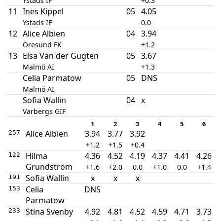
Ystads IF
+0.3
11
Ines Kippel
05
4.05
Ystads IF
0.0
12
Alice Albien
04
3.94
Öresund FK
+1.2
13
Elsa Van der Gugten
05
3.67
Malmö AI
+1.3
Celia Parmatow
05
DNS
Malmö AI
Sofia Wallin
04
x
Varbergs GIF
1
2
3
4
5
6
Alice Albien
3.94
3.77
3.92
257
+1.2
+1.5
+0.4
Hilma
4.36
4.52
4.19
4.37
4.41
4.26
122
Grundström
+1.6
+2.0
0.0
+1.0
0.0
+1.4
Sofia Wallin
x
x
x
191
Celia
DNS
153
Parmatow
Stina Svenby
4.92
4.81
4.52
4.59
4.71
3.73
233