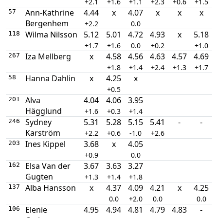
+2.1
+1.6
+1.1
+2.3
+0.6
+1.5
Ann-Kathrine
4.44
x
4.07
x
x
x
57
Bergenhem
+2.2
0.0
Wilma Nilsson
5.12
5.01
4.72
4.93
x
5.18
118
+1.7
+1.6
0.0
+0.2
+1.0
Iza Mellberg
x
4.58
4.56
4.63
4.57
4.69
267
+1.8
+1.4
+2.4
+1.3
+1.7
Hanna Dahlin
x
4.25
x
58
+0.5
Alva
4.04
4.06
3.95
201
Hägglund
+1.6
+0.3
+1.4
Sydney
5.31
5.28
5.15
5.41
-
-
246
Karström
+2.2
+0.6
-1.0
+2.6
Ines Kippel
3.68
x
4.05
203
+0.9
0.0
Elsa Van der
3.67
3.63
3.27
162
Gugten
+1.3
+1.4
+1.8
Alba Hansson
x
4.37
4.09
4.21
x
4.25
137
0.0
+2.0
0.0
0.0
Elenie
4.95
4.94
4.81
4.79
4.83
-
106