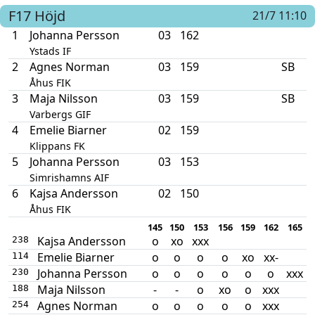
F17
Höjd
21/7 11:10
1
Johanna Persson
03
162
Ystads IF
2
Agnes Norman
03
159
SB
Åhus FIK
3
Maja Nilsson
03
159
SB
Varbergs GIF
4
Emelie Biarner
02
159
Klippans FK
5
Johanna Persson
03
153
Simrishamns AIF
6
Kajsa Andersson
02
150
Åhus FIK
145
150
153
156
159
162
165
Kajsa Andersson
o
xo
xxx
238
Emelie Biarner
o
o
o
o
xo
xx-
114
Johanna Persson
o
o
o
o
o
o
xxx
230
Maja Nilsson
-
-
o
xo
o
xxx
188
Agnes Norman
o
o
o
o
o
xxx
254