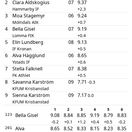
2
Clara Aldskogius
07
9.37
Hammarby IF
+2.3
3
Moa Stagemyr
06
9.24
Mölndals AIK
+0.7
4
Bella Gisel
07
9.19
Lomma FIK
+0.4
5
Elin Lundberg
08
9.13
IF Kronan
+0.5
6
Alva Hägglund
06
8.65
Ystads IF
+0.6
7
Stella Falknell
07
8.38
FK Athlet
+0.5
8
Savanna Karström
09
7.71
-0.3
KFUM Kristianstad
9
Sienna Karström
09
7.17
0.0
KFUM Kristianstad
1
2
3
4
5
6
Bella Gisel
9.08
8.84
8.85
9.19
8.79
8.83
123
-0.2
+0.1
+1.2
+0.4
+0.5
-0.2
Alva
8.65
8.52
8.33
8.15
8.23
8.35
201