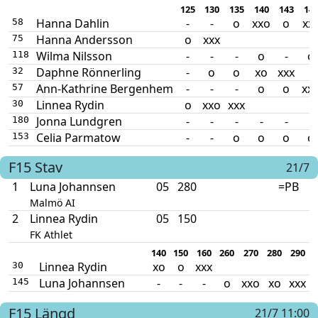
125
130
135
140
143
14
Hanna Dahlin
-
-
o
xxo
o
xx
58
Hanna Andersson
o
xxx
75
Wilma Nilsson
-
-
-
o
-
o
118
Daphne Rönnerling
-
o
o
xo
xxx
32
Ann-Kathrine Bergenhem
-
-
-
o
o
xx
57
Linnea Rydin
o
xxo
xxx
30
Jonna Lundgren
-
-
-
-
-
-
180
Celia Parmatow
-
-
o
o
o
o
153
F15
Stav
21/7
1
Luna Johannsen
05
280
=PB
Malmö AI
2
Linnea Rydin
05
150
FK Athlet
140
150
160
260
270
280
290
Linnea Rydin
xo
o
xxx
30
Luna Johannsen
-
-
-
o
xxo
xo
xxx
145
F15
Längd
21/7 11:00