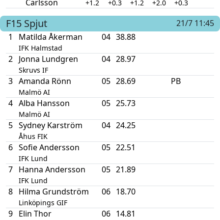
Carlsson
+1.2
+0.3
+1.2
+2.0
+0.3
F15
Spjut
21/7 11:45
1
Matilda Åkerman
04
38.88
IFK Halmstad
2
Jonna Lundgren
04
28.97
Skruvs IF
3
Amanda Rönn
05
28.69
PB
Malmö AI
4
Alba Hansson
05
25.73
Malmö AI
5
Sydney Karström
04
24.25
Åhus FIK
6
Sofie Andersson
05
22.51
IFK Lund
7
Hanna Andersson
05
21.89
IFK Lund
8
Hilma Grundström
06
18.70
Linköpings GIF
9
Elin Thor
06
14.81