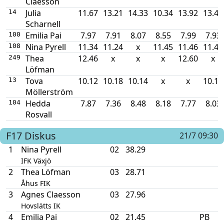
Claesson
Julia
11.67
13.21
14.33
10.34
13.92
13.45
14
Scharnell
Emilia Pai
7.97
7.91
8.07
8.55
7.99
7.93
100
Nina Pyrell
11.34
11.24
x
11.45
11.46
11.49
108
Thea
12.46
x
x
x
12.60
x
249
Löfman
Tova
10.12
10.18
10.14
x
x
10.14
13
Möllerström
Hedda
7.87
7.36
8.48
8.18
7.77
8.03
104
Rosvall
F17
Diskus
21/7 09:30
1
Nina Pyrell
02
38.29
IFK Växjö
2
Thea Löfman
03
28.71
Åhus FIK
3
Agnes Claesson
03
27.96
Hovslätts IK
4
Emilia Pai
02
21.45
PB