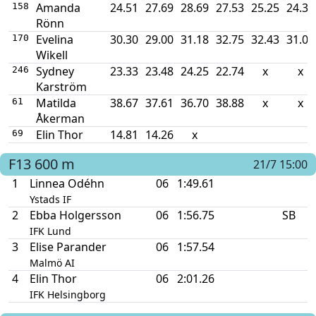
Amanda
24.51
27.69
28.69
27.53
25.25
24.37
158
Rönn
Evelina
30.30
29.00
31.18
32.75
32.43
31.01
170
Wikell
Sydney
23.33
23.48
24.25
22.74
x
x
246
Karström
Matilda
38.67
37.61
36.70
38.88
x
x
61
Åkerman
Elin Thor
14.81
14.26
x
69
F13
600 m
21/7 15:00
1
Linnea Odéhn
06
1:49.61
Ystads IF
2
Ebba Holgersson
06
1:56.75
SB
IFK Lund
3
Elise Parander
06
1:57.54
Malmö AI
4
Elin Thor
06
2:01.26
IFK Helsingborg