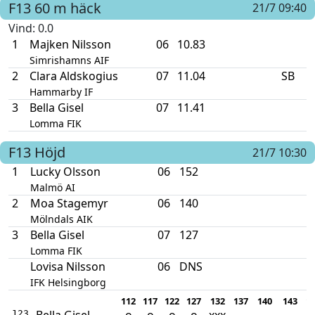
F13
60 m häck
21/7 09:40
Vind
: 0.0
1
Majken Nilsson
06
10.83
Simrishamns AIF
2
Clara Aldskogius
07
11.04
SB
Hammarby IF
3
Bella Gisel
07
11.41
Lomma FIK
F13
Höjd
21/7 10:30
1
Lucky Olsson
06
152
Malmö AI
2
Moa Stagemyr
06
140
Mölndals AIK
3
Bella Gisel
07
127
Lomma FIK
Lovisa Nilsson
06
DNS
IFK Helsingborg
112
117
122
127
132
137
140
143
1
Bella Gisel
o
o
o
o
xxx
123