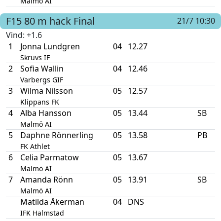
Malmö AI
F15
80 m häck
Final
21/7 10:30
Vind
: +1.6
1
Jonna Lundgren
04
12.27
Skruvs IF
2
Sofia Wallin
04
12.46
Varbergs GIF
3
Wilma Nilsson
05
12.57
Klippans FK
4
Alba Hansson
05
13.44
SB
Malmö AI
5
Daphne Rönnerling
05
13.58
PB
FK Athlet
6
Celia Parmatow
05
13.67
Malmö AI
7
Amanda Rönn
05
13.91
SB
Malmö AI
Matilda Åkerman
04
DNS
IFK Halmstad