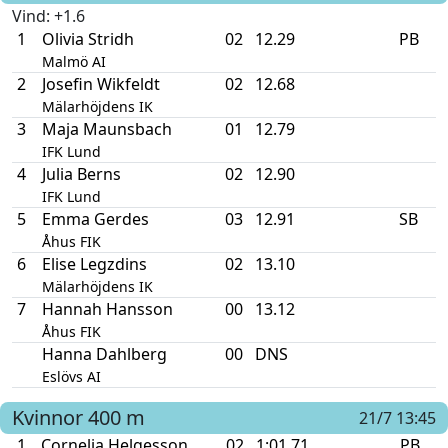
Vind
: +1.6
1
Olivia Stridh
02
12.29
PB
Malmö AI
2
Josefin Wikfeldt
02
12.68
Mälarhöjdens IK
3
Maja Maunsbach
01
12.79
IFK Lund
4
Julia Berns
02
12.90
IFK Lund
5
Emma Gerdes
03
12.91
SB
Åhus FIK
6
Elise Legzdins
02
13.10
Mälarhöjdens IK
7
Hannah Hansson
00
13.12
Åhus FIK
Hanna Dahlberg
00
DNS
Eslövs AI
Kvinnor
400 m
21/7 13:45
1
Cornelia Helgesson
02
1:01.71
PB