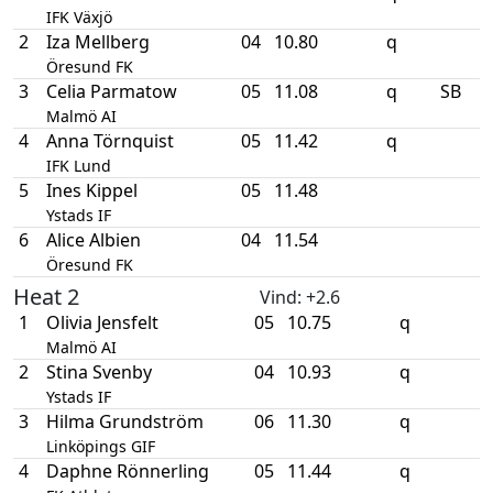
IFK Växjö
2
Iza Mellberg
04
10.80
q
Öresund FK
3
Celia Parmatow
05
11.08
q
SB
Malmö AI
4
Anna Törnquist
05
11.42
q
IFK Lund
5
Ines Kippel
05
11.48
Ystads IF
6
Alice Albien
04
11.54
Öresund FK
Heat 2
Vind
: +2.6
1
Olivia Jensfelt
05
10.75
q
Malmö AI
2
Stina Svenby
04
10.93
q
Ystads IF
3
Hilma Grundström
06
11.30
q
Linköpings GIF
4
Daphne Rönnerling
05
11.44
q