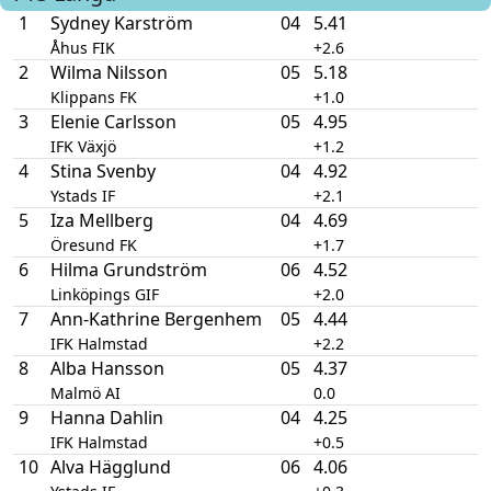
1
Sydney Karström
04
5.41
Åhus FIK
+2.6
2
Wilma Nilsson
05
5.18
Klippans FK
+1.0
3
Elenie Carlsson
05
4.95
IFK Växjö
+1.2
4
Stina Svenby
04
4.92
Ystads IF
+2.1
5
Iza Mellberg
04
4.69
Öresund FK
+1.7
6
Hilma Grundström
06
4.52
Linköpings GIF
+2.0
7
Ann-Kathrine Bergenhem
05
4.44
IFK Halmstad
+2.2
8
Alba Hansson
05
4.37
Malmö AI
0.0
9
Hanna Dahlin
04
4.25
IFK Halmstad
+0.5
10
Alva Hägglund
06
4.06