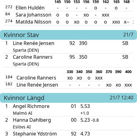
145
150
153
156
159
162
165
168
17
Ellen Huldén
-
-
-
-
o
-
o
-
272
Sara Johansson
o
o
-
xo
-
xxx
84
Matilda Nilsson
o
o
xo
o
o
o
xxo
x--
xx
274
Kvinnor
Stav
21/7
1
Line Renée Jensen
92
390
SB
Sparta (DEN)
2
Caroline Ranners
95
350
SB
Sparta (DEN)
330
340
350
360
370
390
400
Caroline Ranners
xo
xo
o
xxx
184
Line Renée Jensen
-
-
-
-
xo
xo
xxx
182
Kvinnor
Längd
21/7 12:40
1
Angel Richmore
01
5.53
Malmö AI
+1.0
2
Hanna Dahlberg
00
5.23
-0.8
Eslövs AI
3
Stephanie Ydström
92
4.73