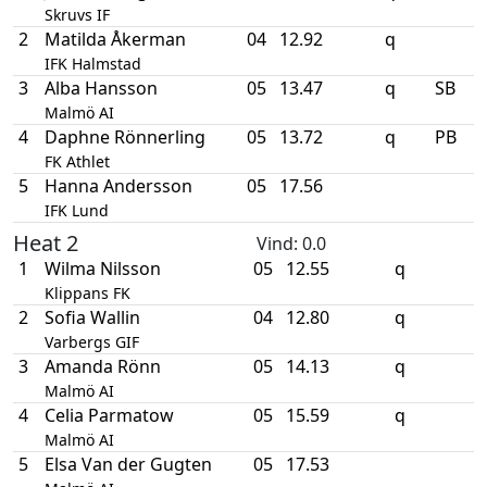
Skruvs IF
2
Matilda Åkerman
04
12.92
q
IFK Halmstad
3
Alba Hansson
05
13.47
q
SB
Malmö AI
4
Daphne Rönnerling
05
13.72
q
PB
FK Athlet
5
Hanna Andersson
05
17.56
IFK Lund
Heat 2
Vind
: 0.0
1
Wilma Nilsson
05
12.55
q
Klippans FK
2
Sofia Wallin
04
12.80
q
Varbergs GIF
3
Amanda Rönn
05
14.13
q
Malmö AI
4
Celia Parmatow
05
15.59
q
Malmö AI
5
Elsa Van der Gugten
05
17.53