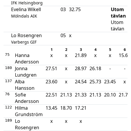
IFK Helsingborg
Evelina Wikell
03
32.75
Utom
tävlan
Mölndals AIK
Utom
tävlan
Lo Rosengren
05
x
Varbergs GIF
1
2
3
4
5
6
Hanna
x
x
21.89
x
x
15.69
75
Andersson
Jonna
27.51
x
28.97
26.18
-
-
180
Lundgren
Alba
23.60
x
24.54
25.73
23.45
x
137
Hansson
Sofie
22.51
21.13
21.33
21.13
20.10
21.72
76
Andersson
Hilma
13.45
18.70
17.21
122
Grundström
Lo
x
x
x
189
Rosengren