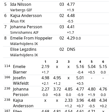
5
Ida Nilsson
03
4.77
Varbergs GIF
+1.9
6
Kajsa Andersson
02
4.48
Åhus FIK
-0.5
7
Johanna Persson
03
4.41
Simrishamns AIF
+1.7
8
Emelie From Hoppeler
02
4.29
0.0
Mälarhöjdens IK
Elise Legzdins
02
DNS
Mälarhöjdens IK
1
2
3
4
5
6
Emelie
2.19
x
x
5.16
5.04
5.15
114
Biarner
+1.7
-0.4
+0.5
0.0
Josefin
4.98
4.95
x
5.01
-
-
166
Wikfeldt
+2.1
+1.2
+0.5
Johanna
2.27
3.72
4.85
4.77
4.80
4.76
230
Persson
0.0
+0.8
0.0
-0.9
+1.9
0.0
Kajsa
x
x
2.33
3.96
4.48
4.34
238
Andersson
+1.2
+0.7
-0.5
+0.2
Ellen
4.68
4.81
4.54
4.61
4.71
x
107