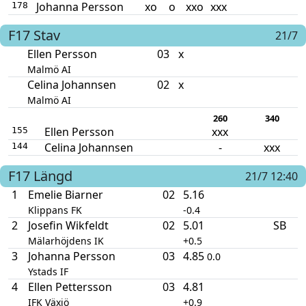
Johanna Persson
xo
o
xxo
xxx
178
F17
Stav
21/7
Ellen Persson
03
x
Malmö AI
Celina Johannsen
02
x
Malmö AI
260
340
Ellen Persson
xxx
155
Celina Johannsen
-
xxx
144
F17
Längd
21/7 12:40
1
Emelie Biarner
02
5.16
Klippans FK
-0.4
2
Josefin Wikfeldt
02
5.01
SB
Mälarhöjdens IK
+0.5
3
Johanna Persson
03
4.85
0.0
Ystads IF
4
Ellen Pettersson
03
4.81
IFK Växjö
+0.9