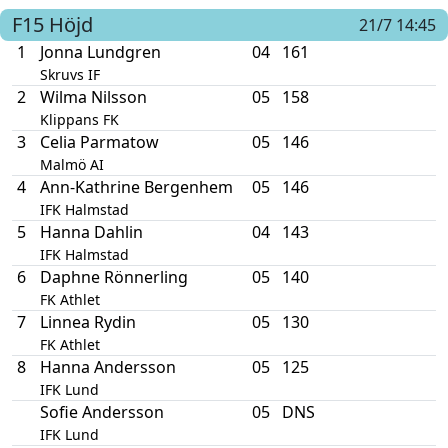
F15
Höjd
21/7 14:45
1
Jonna Lundgren
04
161
Skruvs IF
2
Wilma Nilsson
05
158
Klippans FK
3
Celia Parmatow
05
146
Malmö AI
4
Ann-Kathrine Bergenhem
05
146
IFK Halmstad
5
Hanna Dahlin
04
143
IFK Halmstad
6
Daphne Rönnerling
05
140
FK Athlet
7
Linnea Rydin
05
130
FK Athlet
8
Hanna Andersson
05
125
IFK Lund
Sofie Andersson
05
DNS
IFK Lund