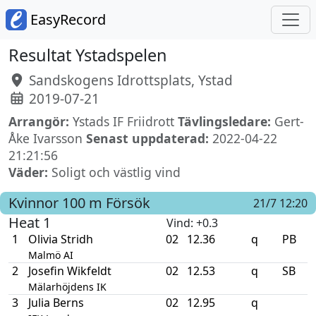
EasyRecord
Resultat Ystadspelen
Sandskogens Idrottsplats, Ystad
2019-07-21
Arrangör:
Ystads IF Friidrott
Tävlingsledare:
Gert-
Åke Ivarsson
Senast uppdaterad:
2022-04-22
21:21:56
Väder:
Soligt och västlig vind
Kvinnor
100 m
Försök
21/7 12:20
Heat 1
Vind
: +0.3
1
Olivia Stridh
02
12.36
q
PB
Malmö AI
2
Josefin Wikfeldt
02
12.53
q
SB
Mälarhöjdens IK
3
Julia Berns
02
12.95
q