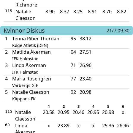
Richmore
Natalie
8.90
8.37
8.25
8.91
8.70
8.82
115
Claesson
Kvinnor
Diskus
21/7 09:30
1
Tenna Riber Thordahl
95
38.12
Køge Atletik (DEN)
2
Matilda Åkerman
04
27.51
IFK Halmstad
3
Linda Åkerman
71
26.96
IFK Halmstad
4
Maria Rosengren
77
23.40
Varbergs GIF
5
Natalie Claesson
92
20.98
Klippans FK
1
2
3
4
5
6
Natalie
20.58
20.95
20.46
20.95
20.98
x
115
Claesson
Linda
x
23.89
x
x
25.36
26.96
60
Åkerman