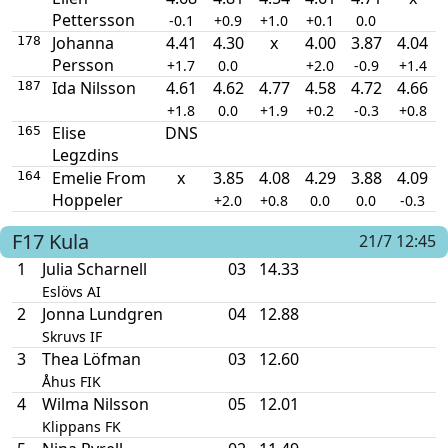
Pettersson
-0.1
+0.9
+1.0
+0.1
0.0
Johanna
4.41
4.30
x
4.00
3.87
4.04
178
Persson
+1.7
0.0
+2.0
-0.9
+1.4
Ida Nilsson
4.61
4.62
4.77
4.58
4.72
4.66
187
+1.8
0.0
+1.9
+0.2
-0.3
+0.8
Elise
DNS
165
Legzdins
Emelie From
x
3.85
4.08
4.29
3.88
4.09
164
Hoppeler
+2.0
+0.8
0.0
0.0
-0.3
F17
Kula
21/7 12:45
1
Julia Scharnell
03
14.33
Eslövs AI
2
Jonna Lundgren
04
12.88
Skruvs IF
3
Thea Löfman
03
12.60
Åhus FIK
4
Wilma Nilsson
05
12.01
Klippans FK