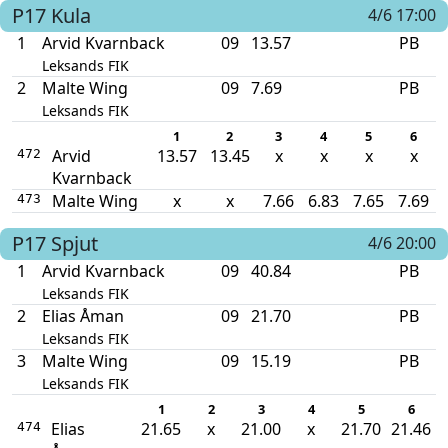
P17
Kula
4/6 17:00
1
Arvid Kvarnback
09
13.57
PB
Leksands FIK
2
Malte Wing
09
7.69
PB
Leksands FIK
1
2
3
4
5
6
Arvid
13.57
13.45
x
x
x
x
472
Kvarnback
Malte Wing
x
x
7.66
6.83
7.65
7.69
473
P17
Spjut
4/6 20:00
1
Arvid Kvarnback
09
40.84
PB
Leksands FIK
2
Elias Åman
09
21.70
PB
Leksands FIK
3
Malte Wing
09
15.19
PB
Leksands FIK
1
2
3
4
5
6
Elias
21.65
x
21.00
x
21.70
21.46
474