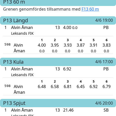
P13
60 m
Grenen genomfördes tillsammans med
F13 60 m
P13
Längd
4/6 19:00
1
Alvin Åman
13
4.00
PB
0.0
Leksands FIK
1
2
3
4
5
6
Alvin
4.00
3.95
3.93
3.87
3.91
3.83
598
Åman
0.0
0.0
0.0
0.0
0.0
0.0
P13
Kula
4/6 17:00
1
Alvin Åman
13
6.92
PB
Leksands FIK
1
2
3
4
5
6
Alvin
6.48
6.58
6.81
6.45
6.92
6.79
598
Åman
P13
Spjut
4/6 20:00
1
Alvin Åman
13
21.46
SB
Leksands FIK