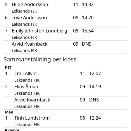
5
Hilde Andersson
11
14.32
Leksands FIK
6
Tove Andersson
08
14.70
Leksands FIK
7
Emily Johnston Lönnberg
09
15.54
Leksands FIK
Arvid Kvarnback
09
DNS
Leksands FIK
Sammanställning per klass
P17
1
Emil Allvin
11
12.07
Leksands FIK
2
Elias Åman
09
14.19
Leksands FIK
Arvid Kvarnback
09
DNS
Leksands FIK
Män
1
Tinh Lundström
06
12.24
Leksands FIK
Kvinnor