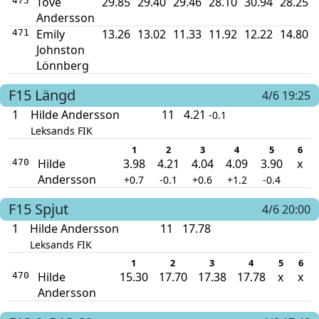
Tove
29.85
29.40
29.46
28.10
30.94
28.25
475
Andersson
Emily
13.26
13.02
11.33
11.92
12.22
14.80
471
Johnston
Lönnberg
F15
Längd
4/6 19:25
1
Hilde Andersson
11
4.21
-0.1
Leksands FIK
1
2
3
4
5
6
Hilde
3.98
4.21
4.04
4.09
3.90
x
470
Andersson
+0.7
-0.1
+0.6
+1.2
-0.4
F15
Spjut
4/6 20:00
1
Hilde Andersson
11
17.78
Leksands FIK
1
2
3
4
5
6
Hilde
15.30
17.70
17.38
17.78
x
x
470
Andersson