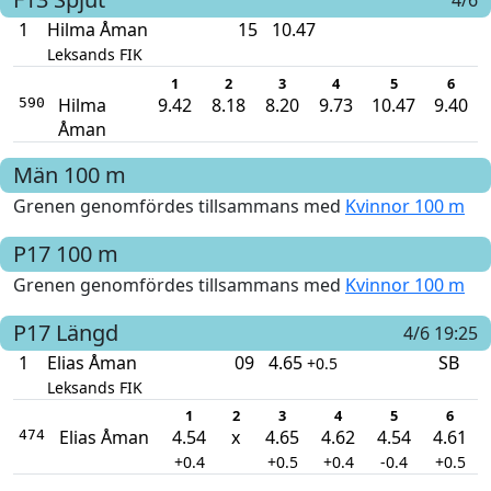
1
Hilma Åman
15
10.47
Leksands FIK
1
2
3
4
5
6
Hilma
9.42
8.18
8.20
9.73
10.47
9.40
590
Åman
Män
100 m
Grenen genomfördes tillsammans med
Kvinnor 100 m
P17
100 m
Grenen genomfördes tillsammans med
Kvinnor 100 m
P17
Längd
4/6 19:25
1
Elias Åman
09
4.65
SB
+0.5
Leksands FIK
1
2
3
4
5
6
Elias Åman
4.54
x
4.65
4.62
4.54
4.61
474
+0.4
+0.5
+0.4
-0.4
+0.5