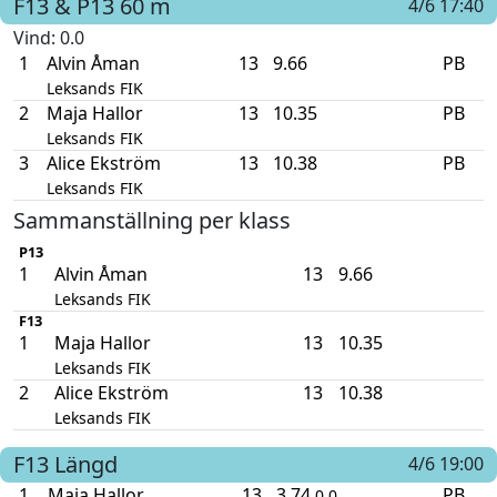
F13 & P13
60 m
4/6 17:40
Vind
: 0.0
1
Alvin Åman
13
9.66
PB
Leksands FIK
2
Maja Hallor
13
10.35
PB
Leksands FIK
3
Alice Ekström
13
10.38
PB
Leksands FIK
Sammanställning per klass
P13
1
Alvin Åman
13
9.66
Leksands FIK
F13
1
Maja Hallor
13
10.35
Leksands FIK
2
Alice Ekström
13
10.38
Leksands FIK
F13
Längd
4/6 19:00
1
Maja Hallor
13
3.74
PB
0.0