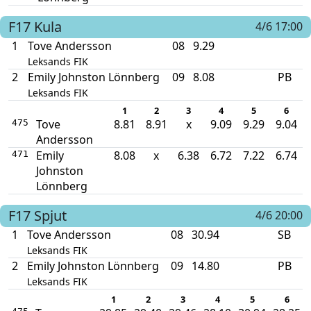
F17
Kula
4/6 17:00
1
Tove Andersson
08
9.29
Leksands FIK
2
Emily Johnston Lönnberg
09
8.08
PB
Leksands FIK
1
2
3
4
5
6
Tove
8.81
8.91
x
9.09
9.29
9.04
475
Andersson
Emily
8.08
x
6.38
6.72
7.22
6.74
471
Johnston
Lönnberg
F17
Spjut
4/6 20:00
1
Tove Andersson
08
30.94
SB
Leksands FIK
2
Emily Johnston Lönnberg
09
14.80
PB
Leksands FIK
1
2
3
4
5
6