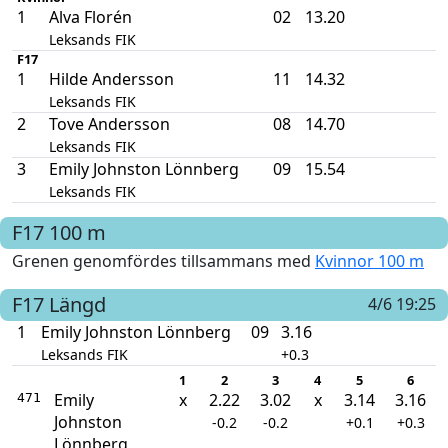
1
Alva Florén
02
13.20
Leksands FIK
F17
1
Hilde Andersson
11
14.32
Leksands FIK
2
Tove Andersson
08
14.70
Leksands FIK
3
Emily Johnston Lönnberg
09
15.54
Leksands FIK
F17
100 m
Grenen genomfördes tillsammans med
Kvinnor 100 m
F17
Längd
4/6 19:25
1
Emily Johnston Lönnberg
09
3.16
Leksands FIK
+0.3
1
2
3
4
5
6
Emily
x
2.22
3.02
x
3.14
3.16
471
Johnston
-0.2
-0.2
+0.1
+0.3
Lönnberg