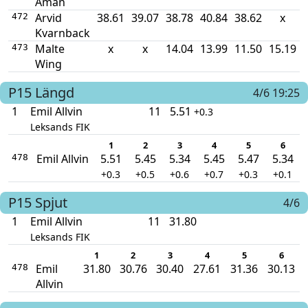
Åman
Arvid
38.61
39.07
38.78
40.84
38.62
x
472
Kvarnback
Malte
x
x
14.04
13.99
11.50
15.19
473
Wing
P15
Längd
4/6 19:25
1
Emil Allvin
11
5.51
+0.3
Leksands FIK
1
2
3
4
5
6
Emil Allvin
5.51
5.45
5.34
5.45
5.47
5.34
478
+0.3
+0.5
+0.6
+0.7
+0.3
+0.1
P15
Spjut
4/6
1
Emil Allvin
11
31.80
Leksands FIK
1
2
3
4
5
6
Emil
31.80
30.76
30.40
27.61
31.36
30.13
478
Allvin