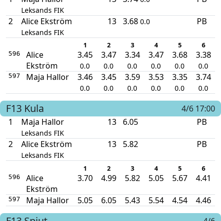
Leksands FIK
2
Alice Ekström
13
3.68
PB
0.0
Leksands FIK
1
2
3
4
5
6
Alice
3.45
3.47
3.34
3.47
3.68
3.38
596
Ekström
0.0
0.0
0.0
0.0
0.0
0.0
Maja Hallor
3.46
3.45
3.59
3.53
3.35
3.74
597
0.0
0.0
0.0
0.0
0.0
0.0
F13
Kula
4/6 17:00
1
Maja Hallor
13
6.05
PB
Leksands FIK
2
Alice Ekström
13
5.82
PB
Leksands FIK
1
2
3
4
5
6
Alice
3.70
4.99
5.82
5.05
5.67
4.41
596
Ekström
Maja Hallor
5.05
6.05
5.43
5.54
4.54
4.46
597
F13
Spjut
4/6