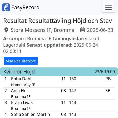
EasyRecord
Resultat Resultattävling Höjd och Stav
Stora Mossens IP, Bromma
2025-06-23
Arrangör:
Bromma IF
Tävlingsledare:
Jakob
Lagerdahl
Senast uppdaterad:
2025-06-24
02:00:11
Visa Resultatkort
Kvinnor
Höjd
23/6 19:00
1
Ebba Dahl
11
150
PB
Hammarby IF
2
Anja Ek
08
147
SB
Bromma IF
3
Elvira Livak
11
143
Bromma IF
4
Sofia Sahlén Martin
08
143