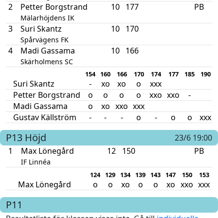
2
Petter Borgstrand
10
177
PB
Mälarhöjdens IK
3
Suri Skantz
10
170
Spårvägens FK
4
Madi Gassama
10
166
Skärholmens SC
154
160
166
170
174
177
185
190
Suri Skantz
-
xo
xo
o
xxx
Petter Borgstrand
o
o
o
o
xxo
xxo
-
Madi Gassama
o
xo
xxo
xxx
Gustav Källström
-
-
-
o
-
o
o
xxx
P13
Höjd
23/6 19:00
1
Max Lönegård
12
150
PB
IF Linnéa
124
129
134
139
143
147
150
153
Max Lönegård
o
o
xo
o
o
xo
xxo
xxx
P11