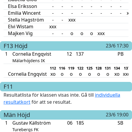
Elsa Eriksson
-
-
-
-
-
-
-
-
-
Emilia Wincent
-
-
-
-
-
-
-
-
xx
Stella Hagström
-
-
xxx
Elvi Wistam
xxx
Majken Vig
-
-
o
o
o
xxx
F13
Höjd
23/6 17:30
1
Cornelia Engqvist
12
137
PB
Mälarhöjdens IK
112
116
119
122
125
128
131
134
137
Cornelia Engqvist
xo
o
o
o
o
o
o
xo
xxo
F11
Resultatlista för klassen visas inte. Gå till
individuella
resultatkort
för att se resultat.
Män
Höjd
23/6 19:00
1
Gustav Källström
06
185
SB
Turebergs FK