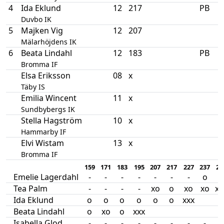
4
Ida Eklund
12
217
PB
Duvbo IK
5
Majken Vig
12
207
Mälarhöjdens IK
6
Beata Lindahl
12
183
PB
Bromma IF
Elsa Eriksson
08
x
Täby IS
Emilia Wincent
11
x
Sundbybergs IK
Stella Hagström
10
x
Hammarby IF
Elvi Wistam
13
x
Bromma IF
159
171
183
195
207
217
227
237
24
Emelie Lagerdahl
-
-
-
-
-
-
-
o
o
Tea Palm
-
-
-
-
xo
o
xo
xo
xx
Ida Eklund
o
o
o
o
o
o
xxx
Beata Lindahl
o
xo
o
xxx
Isabella Glod
-
-
-
-
-
-
-
-
-