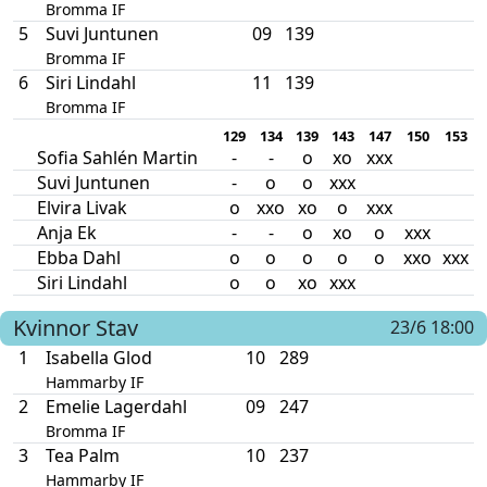
Bromma IF
5
Suvi Juntunen
09
139
Bromma IF
6
Siri Lindahl
11
139
Bromma IF
129
134
139
143
147
150
153
Sofia Sahlén Martin
-
-
o
xo
xxx
Suvi Juntunen
-
o
o
xxx
Elvira Livak
o
xxo
xo
o
xxx
Anja Ek
-
-
o
xo
o
xxx
Ebba Dahl
o
o
o
o
o
xxo
xxx
Siri Lindahl
o
o
xo
xxx
Kvinnor
Stav
23/6 18:00
1
Isabella Glod
10
289
Hammarby IF
2
Emelie Lagerdahl
09
247
Bromma IF
3
Tea Palm
10
237
Hammarby IF