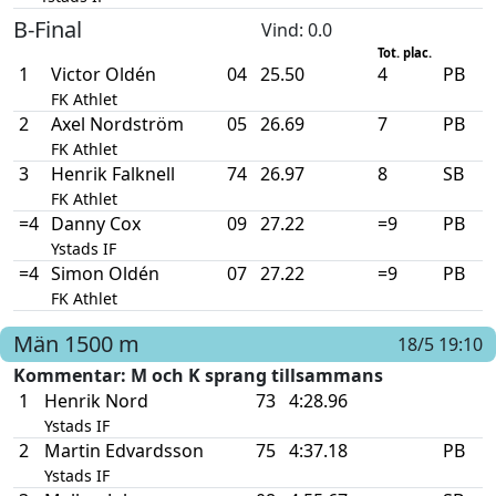
B-Final
Vind
: 0.0
Tot. plac.
1
Victor Oldén
04
25.50
4
PB
FK Athlet
2
Axel Nordström
05
26.69
7
PB
FK Athlet
3
Henrik Falknell
74
26.97
8
SB
FK Athlet
=4
Danny Cox
09
27.22
=9
PB
Ystads IF
=4
Simon Oldén
07
27.22
=9
PB
FK Athlet
Män
1500 m
18/5 19:10
Kommentar
: M och K sprang tillsammans
1
Henrik Nord
73
4:28.96
Ystads IF
2
Martin Edvardsson
75
4:37.18
PB
Ystads IF