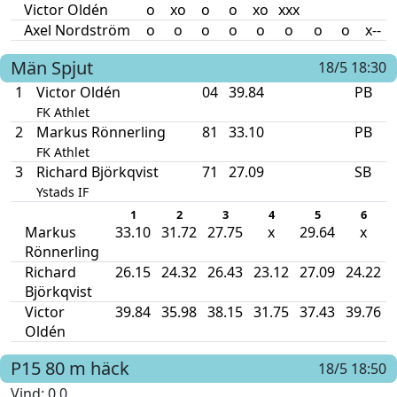
Victor Oldén
o
xo
o
o
xo
xxx
Axel Nordström
o
o
o
o
o
o
o
o
x--
Män
Spjut
18/5 18:30
1
Victor Oldén
04
39.84
PB
FK Athlet
2
Markus Rönnerling
81
33.10
PB
FK Athlet
3
Richard Björkqvist
71
27.09
SB
Ystads IF
1
2
3
4
5
6
Markus
33.10
31.72
27.75
x
29.64
x
Rönnerling
Richard
26.15
24.32
26.43
23.12
27.09
24.22
Björkqvist
Victor
39.84
35.98
38.15
31.75
37.43
39.76
Oldén
P15
80 m häck
18/5 18:50
Vind
: 0.0