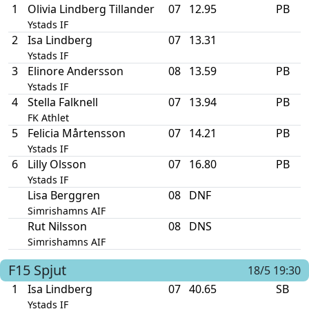
1
Olivia Lindberg Tillander
07
12.95
PB
Ystads IF
2
Isa Lindberg
07
13.31
Ystads IF
3
Elinore Andersson
08
13.59
PB
Ystads IF
4
Stella Falknell
07
13.94
PB
FK Athlet
5
Felicia Mårtensson
07
14.21
PB
Ystads IF
6
Lilly Olsson
07
16.80
PB
Ystads IF
Lisa Berggren
08
DNF
Simrishamns AIF
Rut Nilsson
08
DNS
Simrishamns AIF
F15
Spjut
18/5 19:30
1
Isa Lindberg
07
40.65
SB
Ystads IF