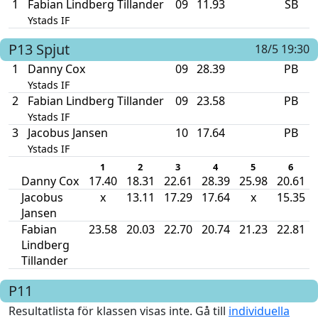
1
Fabian Lindberg Tillander
09
11.93
SB
Ystads IF
P13
Spjut
18/5 19:30
1
Danny Cox
09
28.39
PB
Ystads IF
2
Fabian Lindberg Tillander
09
23.58
PB
Ystads IF
3
Jacobus Jansen
10
17.64
PB
Ystads IF
1
2
3
4
5
6
Danny Cox
17.40
18.31
22.61
28.39
25.98
20.61
Jacobus
x
13.11
17.29
17.64
x
15.35
Jansen
Fabian
23.58
20.03
22.70
20.74
21.23
22.81
Lindberg
Tillander
P11
Resultatlista för klassen visas inte. Gå till
individuella