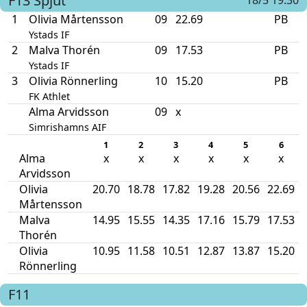
F13
Spjut
18/5 19:30
1
Olivia Mårtensson
09
22.69
PB
Ystads IF
2
Malva Thorén
09
17.53
PB
Ystads IF
3
Olivia Rönnerling
10
15.20
PB
FK Athlet
Alma Arvidsson
09
x
Simrishamns AIF
1
2
3
4
5
6
Alma
x
x
x
x
x
x
Arvidsson
Olivia
20.70
18.78
17.82
19.28
20.56
22.69
Mårtensson
Malva
14.95
15.55
14.35
17.16
15.79
17.53
Thorén
Olivia
10.95
11.58
10.51
12.87
13.87
15.20
Rönnerling
F11