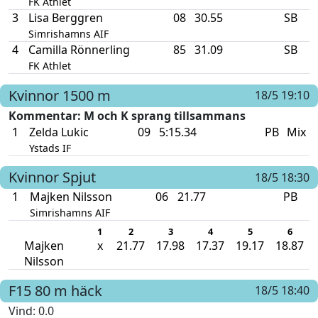
FK Athlet
3
Lisa Berggren
08
30.55
SB
Simrishamns AIF
4
Camilla Rönnerling
85
31.09
SB
FK Athlet
Kvinnor
1500 m
18/5 19:10
Kommentar
: M och K sprang tillsammans
1
Zelda Lukic
09
5:15.34
PB
Mix
Ystads IF
Kvinnor
Spjut
18/5 18:30
1
Majken Nilsson
06
21.77
PB
Simrishamns AIF
1
2
3
4
5
6
Majken
x
21.77
17.98
17.37
19.17
18.87
Nilsson
F15
80 m häck
18/5 18:40
Vind
: 0.0