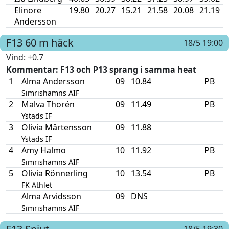
Elinore
19.80
20.27
15.21
21.58
20.08
21.19
Andersson
F13
60 m häck
18/5 19:00
Vind
: +0.7
Kommentar
: F13 och P13 sprang i samma heat
1
Alma Andersson
09
10.84
PB
Simrishamns AIF
2
Malva Thorén
09
11.49
PB
Ystads IF
3
Olivia Mårtensson
09
11.88
Ystads IF
4
Amy Halmo
10
11.92
PB
Simrishamns AIF
5
Olivia Rönnerling
10
13.54
PB
FK Athlet
Alma Arvidsson
09
DNS
Simrishamns AIF