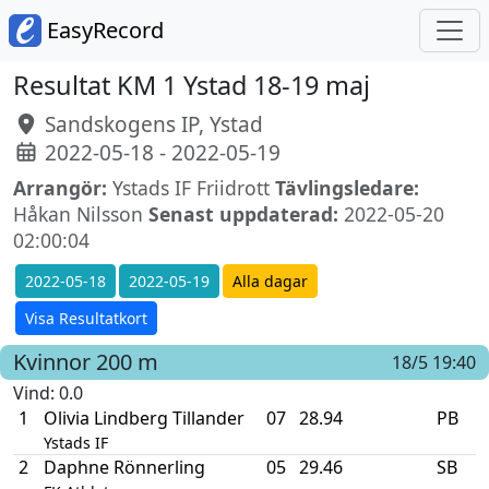
EasyRecord
Resultat KM 1 Ystad 18-19 maj
Sandskogens IP, Ystad
2022-05-18 - 2022-05-19
Arrangör:
Ystads IF Friidrott
Tävlingsledare:
Håkan Nilsson
Senast uppdaterad:
2022-05-20
02:00:04
2022-05-18
2022-05-19
Alla dagar
Visa Resultatkort
Kvinnor
200 m
18/5 19:40
Vind
: 0.0
1
Olivia Lindberg Tillander
07
28.94
PB
Ystads IF
2
Daphne Rönnerling
05
29.46
SB