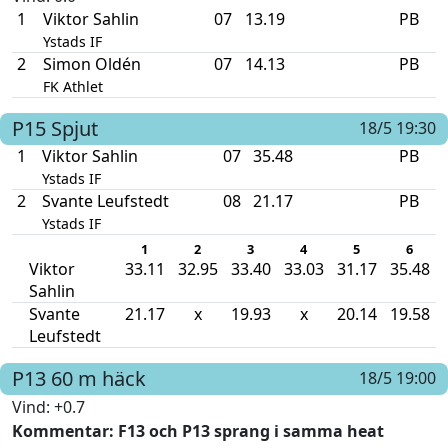
1
Viktor Sahlin
07
13.19
PB
Ystads IF
2
Simon Oldén
07
14.13
PB
FK Athlet
P15
Spjut
18/5 19:30
1
Viktor Sahlin
07
35.48
PB
Ystads IF
2
Svante Leufstedt
08
21.17
PB
Ystads IF
1
2
3
4
5
6
Viktor
33.11
32.95
33.40
33.03
31.17
35.48
Sahlin
Svante
21.17
x
19.93
x
20.14
19.58
Leufstedt
P13
60 m häck
18/5 19:00
Vind
: +0.7
Kommentar
: F13 och P13 sprang i samma heat