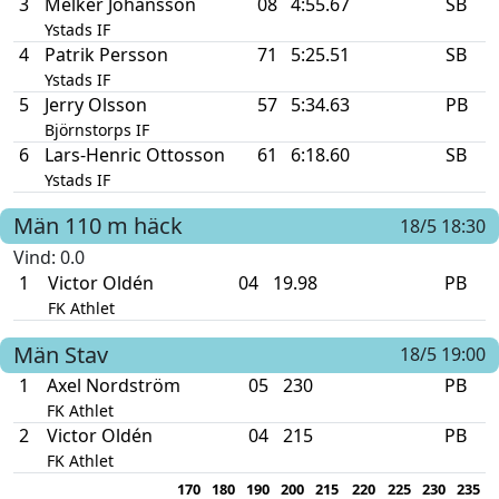
3
Melker Johansson
08
4:55.67
SB
Ystads IF
4
Patrik Persson
71
5:25.51
SB
Ystads IF
5
Jerry Olsson
57
5:34.63
PB
Björnstorps IF
6
Lars-Henric Ottosson
61
6:18.60
SB
Ystads IF
Män
110 m häck
18/5 18:30
Vind
: 0.0
1
Victor Oldén
04
19.98
PB
FK Athlet
Män
Stav
18/5 19:00
1
Axel Nordström
05
230
PB
FK Athlet
2
Victor Oldén
04
215
PB
FK Athlet
170
180
190
200
215
220
225
230
235