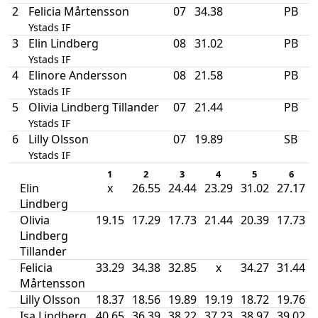
2
Felicia Mårtensson
07
34.38
PB
Ystads IF
3
Elin Lindberg
08
31.02
PB
Ystads IF
4
Elinore Andersson
08
21.58
PB
Ystads IF
5
Olivia Lindberg Tillander
07
21.44
PB
Ystads IF
6
Lilly Olsson
07
19.89
SB
Ystads IF
1
2
3
4
5
6
Elin
x
26.55
24.44
23.29
31.02
27.17
Lindberg
Olivia
19.15
17.29
17.73
21.44
20.39
17.73
Lindberg
Tillander
Felicia
33.29
34.38
32.85
x
34.27
31.44
Mårtensson
Lilly Olsson
18.37
18.56
19.89
19.19
18.72
19.76
Isa Lindberg
40.65
36.39
38.22
37.23
38.97
39.02