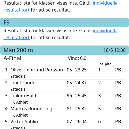
Resultatlista för klassen visas inte. Gå till
individuella
resultatkort
för att se resultat.
F9
Resultatlista för klassen visas inte. Gå till
individuella
resultatkort
för att se resultat.
Män
200 m
18/5 19:30
A-Final
Vind
: 0.0
Tot. plac.
1
Oliver Fehrlund Persson
05
23.25
1
PB
Ystads IF
2
Joar Franck
05
24.37
2
PB
Ystads IF
3
Joakim Hald
96
25.45
3
PB
FK Athlet
4
Markus Rönnerling
81
25.82
5
PB
FK Athlet
5
Viktor Sahlin
07
26.04
6
PB
Ystads IF