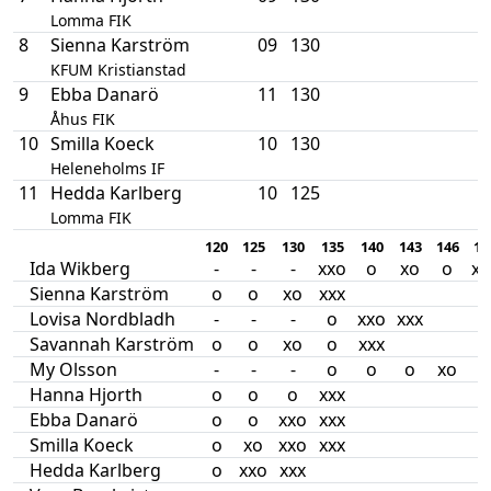
Lomma FIK
8
Sienna Karström
09
130
KFUM Kristianstad
9
Ebba Danarö
11
130
Åhus FIK
10
Smilla Koeck
10
130
Heleneholms IF
11
Hedda Karlberg
10
125
Lomma FIK
120
125
130
135
140
143
146
14
Ida Wikberg
-
-
-
xxo
o
xo
o
xx
Sienna Karström
o
o
xo
xxx
Lovisa Nordbladh
-
-
-
o
xxo
xxx
Savannah Karström
o
o
xo
o
xxx
My Olsson
-
-
-
o
o
o
xo
o
Hanna Hjorth
o
o
o
xxx
Ebba Danarö
o
o
xxo
xxx
Smilla Koeck
o
xo
xxo
xxx
Hedda Karlberg
o
xxo
xxx