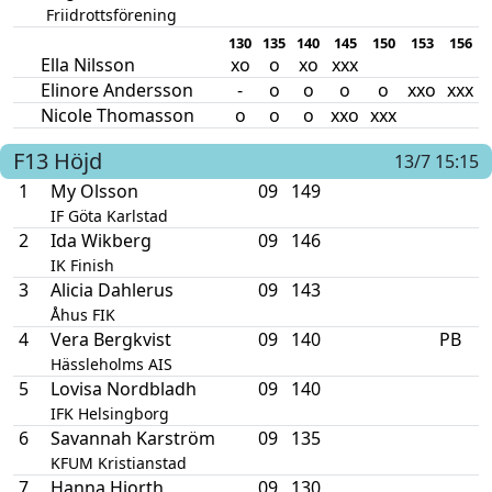
Friidrottsförening
130
135
140
145
150
153
156
Ella Nilsson
xo
o
xo
xxx
Elinore Andersson
-
o
o
o
o
xxo
xxx
Nicole Thomasson
o
o
o
xxo
xxx
F13
Höjd
13/7 15:15
1
My Olsson
09
149
IF Göta Karlstad
2
Ida Wikberg
09
146
IK Finish
3
Alicia Dahlerus
09
143
Åhus FIK
4
Vera Bergkvist
09
140
PB
Hässleholms AIS
5
Lovisa Nordbladh
09
140
IFK Helsingborg
6
Savannah Karström
09
135
KFUM Kristianstad
7
Hanna Hjorth
09
130