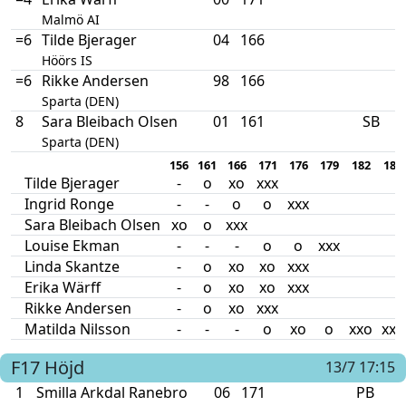
Malmö AI
=6
Tilde Bjerager
04
166
Höörs IS
=6
Rikke Andersen
98
166
Sparta (DEN)
8
Sara Bleibach Olsen
01
161
SB
Sparta (DEN)
156
161
166
171
176
179
182
186
Tilde Bjerager
-
o
xo
xxx
Ingrid Ronge
-
-
o
o
xxx
Sara Bleibach Olsen
xo
o
xxx
Louise Ekman
-
-
-
o
o
xxx
Linda Skantze
-
o
xo
xo
xxx
Erika Wärff
-
o
xo
xo
xxx
Rikke Andersen
-
o
xo
xxx
Matilda Nilsson
-
-
-
o
xo
o
xxo
xxx
F17
Höjd
13/7 17:15
1
Smilla Arkdal Ranebro
06
171
PB