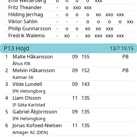
Emil Wetterberg
o
o
o
o
xxx
Fritz Theander
-
o
xxo
xxx
Hilding Jerrhag
-
o
o
o
xo
xxo
xxx
Viktor Sahlin
-
-
-
o
o
o
o
xxx
Philip Gunnarsson
-
o
o
xo
xo
xxx
Fredrik Walemo
-
xo
-
xo
xxo
xxo
xxx
P13
Höjd
13/7 15:15
1
Malte Håkansson
09
155
PB
Åhus FIK
2
Melvin Håkansson
09
152
PB
Kalmar SK
3
Vilde Lundell
09
143
IFK Helsingborg
4
Liam Olsson
11
135
IF Göta Karlstad
5
Gabriel Åbjörnsson
09
135
IFK Helsingborg
6
Jonas Kofoed-Nielsen
11
135
Amager AC (DEN)