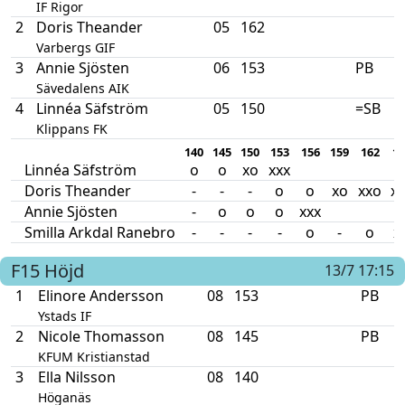
IF Rigor
2
Doris Theander
05
162
Varbergs GIF
3
Annie Sjösten
06
153
PB
Sävedalens AIK
4
Linnéa Säfström
05
150
=SB
Klippans FK
140
145
150
153
156
159
162
16
Linnéa Säfström
o
o
xo
xxx
Doris Theander
-
-
-
o
o
xo
xxo
xx
Annie Sjösten
-
o
o
o
xxx
Smilla Arkdal Ranebro
-
-
-
-
o
-
o
x
F15
Höjd
13/7 17:15
1
Elinore Andersson
08
153
PB
Ystads IF
2
Nicole Thomasson
08
145
PB
KFUM Kristianstad
3
Ella Nilsson
08
140
Höganäs