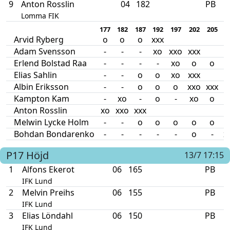
9
Anton Rosslin
04
182
PB
Lomma FIK
177
182
187
192
197
202
205
2
Arvid Ryberg
o
o
o
xxx
Adam Svensson
-
-
-
xo
xxo
xxx
Erlend Bolstad Raa
-
-
-
-
xo
o
o
x
Elias Sahlin
-
-
o
o
xo
xxx
Albin Eriksson
-
-
o
o
o
xxo
xxx
Kampton Kam
-
xo
-
o
-
xo
o
Anton Rosslin
xo
xxo
xxx
Melwin Lycke Holm
-
-
o
o
o
o
o
Bohdan Bondarenko
-
-
-
-
-
o
-
x
P17
Höjd
13/7 17:15
1
Alfons Ekerot
06
165
PB
IFK Lund
2
Melvin Preihs
06
155
PB
IFK Lund
3
Elias Löndahl
06
150
PB
IFK Lund