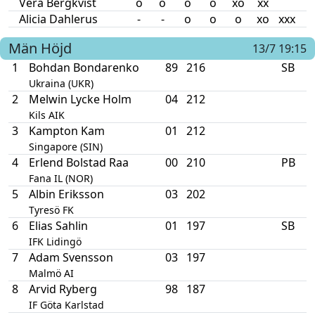
Vera Bergkvist
o
o
o
o
xo
xx
Alicia Dahlerus
-
-
o
o
o
xo
xxx
Män
Höjd
13/7 19:15
1
Bohdan Bondarenko
89
216
SB
Ukraina (UKR)
2
Melwin Lycke Holm
04
212
Kils AIK
3
Kampton Kam
01
212
Singapore (SIN)
4
Erlend Bolstad Raa
00
210
PB
Fana IL (NOR)
5
Albin Eriksson
03
202
Tyresö FK
6
Elias Sahlin
01
197
SB
IFK Lidingö
7
Adam Svensson
03
197
Malmö AI
8
Arvid Ryberg
98
187
IF Göta Karlstad