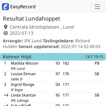
EasyRecord
Resultat Lundahoppet
Centrala Idrottsplatsen , Lund
2022-07-13
Arrangör:
IFK Lund
Tävlingsledare:
Richard
Huldén
Senast uppdaterad:
2022-07-14 02:00:03
Kvinnor
Höjd
13/7 19:15
1
Matilda Nilsson
93
182
PB
IFK Lund
2
Louise Ekman
97
176
SB
Gefle IF
3
Ingrid Ronge
04
171
IF Rigor
=4
Linda Skantze
95
171
SB
IFK Lidingö
=4
Erika Wärff
00
171