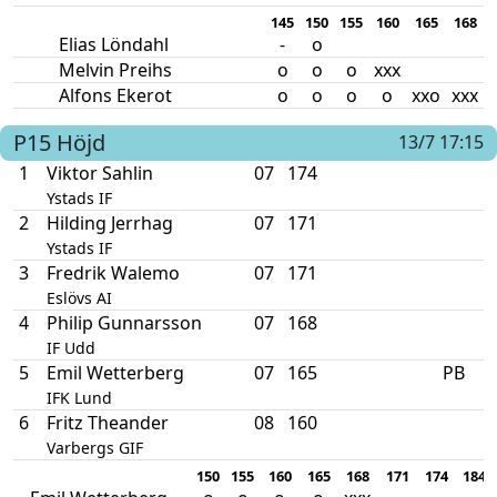
145
150
155
160
165
168
Elias Löndahl
-
o
Melvin Preihs
o
o
o
xxx
Alfons Ekerot
o
o
o
o
xxo
xxx
P15
Höjd
13/7 17:15
1
Viktor Sahlin
07
174
Ystads IF
2
Hilding Jerrhag
07
171
Ystads IF
3
Fredrik Walemo
07
171
Eslövs AI
4
Philip Gunnarsson
07
168
IF Udd
5
Emil Wetterberg
07
165
PB
IFK Lund
6
Fritz Theander
08
160
Varbergs GIF
150
155
160
165
168
171
174
184