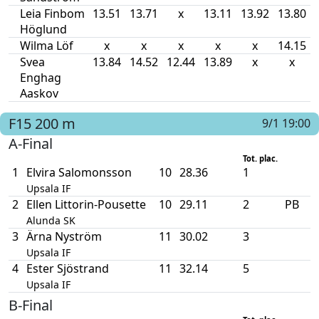
Leia Finbom
13.51
13.71
x
13.11
13.92
13.80
Höglund
Wilma Löf
x
x
x
x
x
14.15
Svea
13.84
14.52
12.44
13.89
x
x
Enghag
Aaskov
F15
200 m
9/1 19:00
A-Final
Tot. plac.
1
Elvira Salomonsson
10
28.36
1
Upsala IF
2
Ellen Littorin-Pousette
10
29.11
2
PB
Alunda SK
3
Ärna Nyström
11
30.02
3
Upsala IF
4
Ester Sjöstrand
11
32.14
5
Upsala IF
B-Final