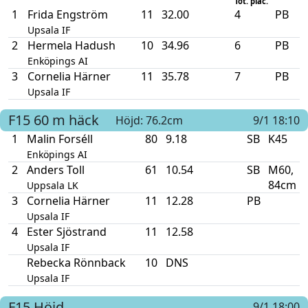
Tot. plac.
1
Frida Engström
11
32.00
4
PB
Upsala IF
2
Hermela Hadush
10
34.96
6
PB
Enköpings AI
3
Cornelia Härner
11
35.78
7
PB
Upsala IF
F15
60 m häck
Höjd: 76.2cm
9/1 18:10
1
Malin Forséll
80
9.18
SB
K45
Enköpings AI
2
Anders Toll
61
10.54
SB
M60,
84cm
Uppsala LK
3
Cornelia Härner
11
12.28
PB
Upsala IF
4
Ester Sjöstrand
11
12.58
Upsala IF
Rebecka Rönnback
10
DNS
Upsala IF
F15
Höjd
9/1 18:00