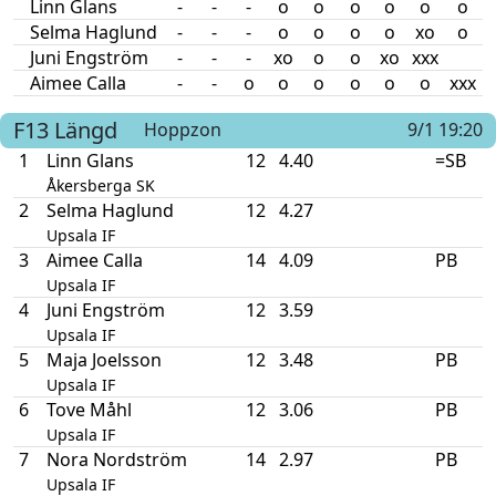
Linn Glans
-
-
-
o
o
o
o
o
o
x
Selma Haglund
-
-
-
o
o
o
o
xo
o
Juni Engström
-
-
-
xo
o
o
xo
xxx
Aimee Calla
-
-
o
o
o
o
o
o
xxx
F13
Längd
Hoppzon
9/1 19:20
1
Linn Glans
12
4.40
=SB
Åkersberga SK
2
Selma Haglund
12
4.27
Upsala IF
3
Aimee Calla
14
4.09
PB
Upsala IF
4
Juni Engström
12
3.59
Upsala IF
5
Maja Joelsson
12
3.48
PB
Upsala IF
6
Tove Måhl
12
3.06
PB
Upsala IF
7
Nora Nordström
14
2.97
PB
Upsala IF