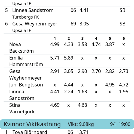
Upsala IF
5
Linnea Sandström
06
4.41
SB
Turebergs FK
6
Gesa Weyhenmeyer
69
3.05
SB
Upsala IF
1
2
3
4
5
6
Nova
4.99
4.33
3.58
4.74
3.87
x
Bäckström
Emilia
5.71
5.89
x
x
x
x
Hammarström
Gesa
2.91
3.05
2.90
2.70
2.82
2.73
Weyhenmeyer
Juni Bengtsson
x
4.44
x
x
4.95
4.72
Linnea
4.41
2.24
1.63
x
x
1.95
Sandström
Stina
4.69
x
4.68
x
x
x
Värnebjörk
Kvinnor
Viktkastning
Vikt: 9,08kg
9/1 19:00
1
Tova Björngard
06
13.71