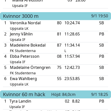
1
Malva Arvidsson
09
28.60
Upsala IF
Kvinnor
3000 m
9/1 19:50
1
Veronika Nordal
80
10:24.74
SB
Uppsala LK
2
Jenny Våhlin
81
11:28.65
PB
Upsala IF
3
Madeleine Bokedal
87
11:34.14
SB
FK Studenterna
L
4
Ebba Petersson
08
11:57.94
PB
Upsala IF
5
Madelaine Örtengren
75
12:42.73
SB
FK Studenterna
6
Ewa Wahlberg
55
23:53.85
SB
Uppsala LK
Kvinnor
60 m häck
Höjd: 84,0cm
9/1 18:25
1
Tyra Landin
02
8.82
PB
Upsala IF