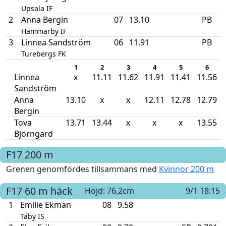
Upsala IF
2
Anna Bergin
07
13.10
PB
Hammarby IF
3
Linnea Sandström
06
11.91
PB
Turebergs FK
1
2
3
4
5
6
Linnea
x
11.11
11.62
11.91
11.41
11.56
Sandström
Anna
13.10
x
x
12.11
12.78
12.79
Bergin
Tova
13.71
13.44
x
x
x
13.55
Björngard
F17
200 m
Grenen genomfördes tillsammans med
Kvinnor 200 m
F17
60 m häck
Höjd: 76,2cm
9/1 18:15
1
Emilie Ekman
08
9.58
Täby IS