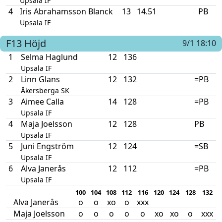
Upsala IF
4
Iris Abrahamsson Blanck
13
14.51
PB
Upsala IF
F13
Höjd
9/1 18:10
1
Selma Haglund
12
136
Upsala IF
2
Linn Glans
12
132
=PB
Åkersberga SK
3
Aimee Calla
14
128
=PB
Upsala IF
4
Maja Joelsson
12
128
PB
Upsala IF
5
Juni Engström
12
124
=SB
Upsala IF
6
Alva Janerås
12
112
=PB
Upsala IF
100
104
108
112
116
120
124
128
132
Alva Janerås
o
o
xo
o
xxx
Maja Joelsson
o
o
o
o
o
xo
xo
o
xxx