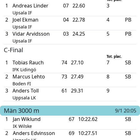
1
Andreas Linder
07
22.60
3
Upsala IF
2
Joel Ekman
04
22.78
4
PB
Upsala IF
3
Vidar Arvidsson
03
24.25
5
PB
Upsala IF
C-Final
Tot. plac.
1
Tobias Rauch
74
27.10
7
SB
IFK Lidingö
2
Marcus Lehto
73
27.49
8
SB
Boden FI
3
Anders Toll
61
29.31
9
Uppsala LK
Män
3000 m
9/1 20:05
1
Jan Wiklund
67
10:22.62
SB
IK Wilske
2
Anders Edvinsson
69
10:27.51
SB