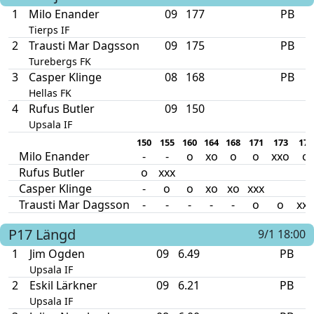
1
Milo Enander
09
177
PB
Tierps IF
2
Trausti Mar Dagsson
09
175
PB
Turebergs FK
3
Casper Klinge
08
168
PB
Hellas FK
4
Rufus Butler
09
150
Upsala IF
150
155
160
164
168
171
173
175
Milo Enander
-
-
o
xo
o
o
xxo
o
Rufus Butler
o
xxx
Casper Klinge
-
o
o
xo
xo
xxx
Trausti Mar Dagsson
-
-
-
-
-
o
o
xx
P17
Längd
9/1 18:00
1
Jim Ogden
09
6.49
PB
Upsala IF
2
Eskil Lärkner
09
6.21
PB
Upsala IF