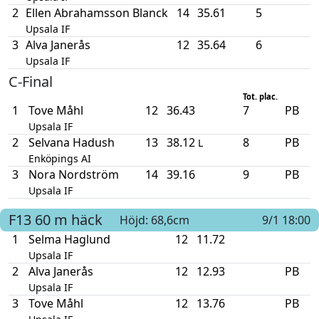
2
Ellen Abrahamsson Blanck
14
35.61
5
Upsala IF
3
Alva Janerås
12
35.64
6
Upsala IF
C-Final
Tot. plac.
1
Tove Måhl
12
36.43
7
PB
Upsala IF
2
Selvana Hadush
13
38.12
8
PB
L
Enköpings AI
3
Nora Nordström
14
39.16
9
PB
Upsala IF
F13
60 m häck
Höjd: 68,6cm
9/1 18:00
1
Selma Haglund
12
11.72
Upsala IF
2
Alva Janerås
12
12.93
PB
Upsala IF
3
Tove Måhl
12
13.76
PB