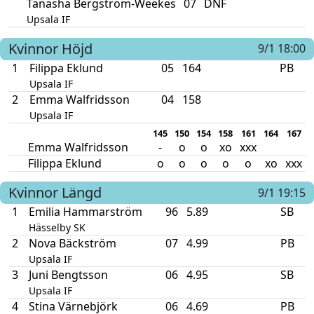
Tanasha Bergström-Weekes
07
DNF
Upsala IF
Kvinnor
Höjd
9/1 18:00
1
Filippa Eklund
05
164
PB
Upsala IF
2
Emma Walfridsson
04
158
Upsala IF
145
150
154
158
161
164
167
Emma Walfridsson
-
o
o
xo
xxx
Filippa Eklund
o
o
o
o
o
xo
xxx
Kvinnor
Längd
9/1 19:15
1
Emilia Hammarström
96
5.89
SB
Hässelby SK
2
Nova Bäckström
07
4.99
PB
Upsala IF
3
Juni Bengtsson
06
4.95
SB
Upsala IF
4
Stina Värnebjörk
06
4.69
PB