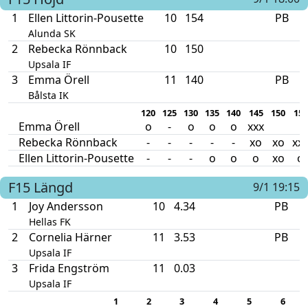
1
Ellen Littorin-Pousette
10
154
PB
Alunda SK
2
Rebecka Rönnback
10
150
Upsala IF
3
Emma Örell
11
140
PB
Bålsta IK
120
125
130
135
140
145
150
154
Emma Örell
o
-
o
o
o
xxx
Rebecka Rönnback
-
-
-
-
-
xo
xo
xx
Ellen Littorin-Pousette
-
-
-
o
o
o
xo
o
F15
Längd
9/1 19:15
1
Joy Andersson
10
4.34
PB
Hellas FK
2
Cornelia Härner
11
3.53
PB
Upsala IF
3
Frida Engström
11
0.03
Upsala IF
1
2
3
4
5
6