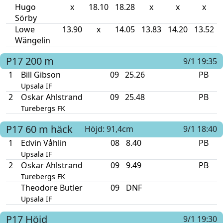
Hugo
x
18.10
18.28
x
x
x
Sörby
Lowe
13.90
x
14.05
13.83
14.20
13.52
Wängelin
P17
200 m
9/1 19:35
1
Bill Gibson
09
25.26
PB
Upsala IF
2
Oskar Ahlstrand
09
25.48
PB
Turebergs FK
P17
60 m häck
Höjd: 91,4cm
9/1 18:40
1
Edvin Våhlin
08
8.40
PB
Upsala IF
2
Oskar Ahlstrand
09
9.49
PB
Turebergs FK
Theodore Butler
09
DNF
Upsala IF
P17
Höjd
9/1 19:30