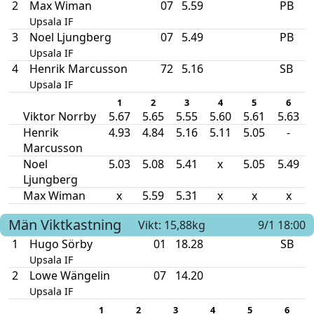
2
Max Wiman
07
5.59
PB
Upsala IF
3
Noel Ljungberg
07
5.49
PB
Upsala IF
4
Henrik Marcusson
72
5.16
SB
Upsala IF
1
2
3
4
5
6
Viktor Norrby
5.67
5.65
5.55
5.60
5.61
5.63
Henrik
4.93
4.84
5.16
5.11
5.05
-
Marcusson
Noel
5.03
5.08
5.41
x
5.05
5.49
Ljungberg
Max Wiman
x
5.59
5.31
x
x
x
Män
Viktkastning
Vikt: 15,88kg
9/1 18:00
1
Hugo Sörby
01
18.28
SB
Upsala IF
2
Lowe Wängelin
07
14.20
Upsala IF
1
2
3
4
5
6