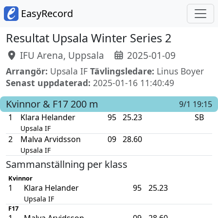
EasyRecord
Resultat Upsala Winter Series 2
IFU Arena, Uppsala
2025-01-09
Arrangör:
Upsala IF
Tävlingsledare:
Linus Boyer
Senast uppdaterad:
2025-01-16 11:40:49
Kvinnor & F17
200 m
9/1 19:15
1
Klara Helander
95
25.23
SB
Upsala IF
2
Malva Arvidsson
09
28.60
Upsala IF
Sammanställning per klass
Kvinnor
1
Klara Helander
95
25.23
Upsala IF
F17