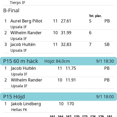
Tierps IF
B-Final
Tot. plac.
1
Aurel Berg Pillot
11
27.61
5
PB
Upsala IF
2
Wilhelm Rander
10
31.99
6
Upsala IF
3
Jacob Hultén
11
32.83
7
SB
Upsala IF
P15
60 m häck
Höjd: 84,0cm
9/1 18:30
1
Jacob Hultén
11
11.75
PB
Upsala IF
2
Wilhelm Rander
10
11.91
PB
Upsala IF
P15
Höjd
9/1 18:00
1
Jakob Lindberg
10
170
Hellas FK
161
164
167
170
173
176
179
181