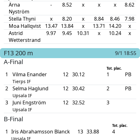
Ärna
-
8.52
x
x
x
8.62
Nyström
Stella Thyni
x
8.20
x
8.84
8.46
7.98
Moa Hallqvist
13.47
13.84
x
13.71
14.20
x
Astrid
9.97
9.45
10.31
x
10.24
x
Wetterstrand
F13
200 m
9/1 18:55
A-Final
Tot. plac.
1
Vilma Enander
12
30.12
1
PB
Tierps IF
2
Selma Haglund
12
30.42
2
PB
Upsala IF
3
Juni Engström
12
32.52
3
Upsala IF
B-Final
Tot. plac.
1
Iris Abrahamsson Blanck
13
33.88
4
Upsala IF