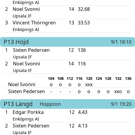
Enköpings AI
2
Noel Svonni
14
32.68
Upsala IF
3
Vincent Thörngren
13
33.53
Enköpings AI
P13
Höjd
9/1 18:10
1
Sixten Pedersen
12
136
Upsala IF
2
Noel Svonni
14
116
Upsala IF
104
108
112
116
120
124
128
132
136
Noel Svonni
o
o
o
o
xxx
Sixten Pedersen
-
-
-
o
o
o
o
xxo
o
P13
Längd
Hoppzon
9/1 19:20
1
Edgar Porkka
12
4.43
Enköpings AI
2
Sixten Pedersen
12
4.13
Upsala IF