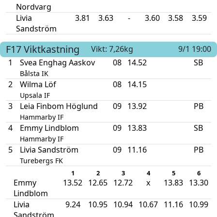
Nordvarg
Livia
3.81
3.63
-
3.60
3.58
3.59
Sandström
F17
Viktkastning
Vikt: 7,26kg
9/1 19:00
1
Svea Enghag Aaskov
08
14.52
SB
Bålsta IK
2
Wilma Löf
08
14.15
Upsala IF
3
Leia Finbom Höglund
09
13.92
PB
Hammarby IF
4
Emmy Lindblom
09
13.83
SB
Hammarby IF
5
Livia Sandström
09
11.16
PB
Turebergs FK
1
2
3
4
5
6
Emmy
13.52
12.65
12.72
x
13.83
13.30
Lindblom
Livia
9.24
10.95
10.94
10.67
11.16
10.99
Sandström