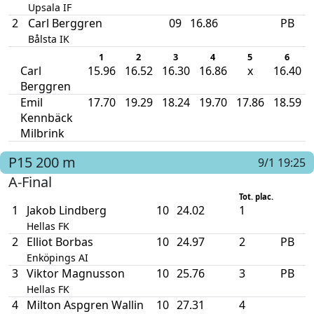
Upsala IF
2
Carl Berggren
09
16.86
PB
Bålsta IK
1
2
3
4
5
6
Carl
15.96
16.52
16.30
16.86
x
16.40
Berggren
Emil
17.70
19.29
18.24
19.70
17.86
18.59
Kennbäck
Milbrink
P15
200 m
9/1 19:25
A-Final
Tot. plac.
1
Jakob Lindberg
10
24.02
1
Hellas FK
2
Elliot Borbas
10
24.97
2
PB
Enköpings AI
3
Viktor Magnusson
10
25.76
3
PB
Hellas FK
4
Milton Aspgren Wallin
10
27.31
4