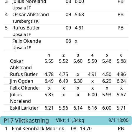
3
Julius Noreland
08
6.00
PB
Upsala IF
4
Oskar Ahlstrand
09
5.68
PB
Turebergs FK
5
Rufus Butler
09
4.91
PB
Upsala IF
Felix Okende
08
x
Upsala IF
1
2
3
4
5
6
Oskar
5.55
5.52
5.60
5.50
5.46
5.68
Ahlstrand
Rufus Butler
4.78
4.75
x
4.91
4.50
4.86
Jim Ogden
6.49
6.49
6.30
x
6.29
6.24
Felix Okende
x
x
x
x
x
x
Julius
5.87
x
x
6.00
5.93
5.67
Noreland
Eskil Lärkner
6.21
5.96
6.14
6.16
6.00
5.71
P17
Viktkastning
Vikt: 11,34kg
9/1 18:00
1
Emil Kennbäck Milbrink
08
19.70
PB