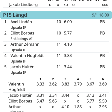
Jakob Lindberg
o
o
xo
o
-
-
-
xxx
P15
Längd
9/1 18:00
1
Axel Lindén
10
6.00
PB
Upsala IF
2
Elliot Borbas
10
5.77
PB
Enköpings AI
3
Arthur Zémann
11
4.10
Upsala IF
4
Valentin Högfeldt
11
3.83
PB
Upsala IF
5
Jacob Hultén
11
3.44
PB
Upsala IF
1
2
3
4
5
6
Valentin
3.33
3.62
3.83
3.79
3.67
3.69
Högfeldt
Jacob Hultén
3.31
3.34
3.44
x
3.13
3.41
Elliot Borbas
5.47
5.65
x
x
5.77
5.50
Arthur
x
x
4.10
1.85
x
2.95