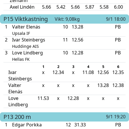
Zémann
Axel Lindén
5.66
5.42
5.66
5.87
5.58
6.00
P15
Viktkastning
Vikt: 9,08kg
9/1 18:00
1
Valter Elenäs
10
13.28
PB
Upsala IF
2
Ivar Steinbergs
11
12.56
PB
Huddinge AIS
3
Love Lindberg
10
12.28
PB
Hellas FK
1
2
3
4
5
6
Ivar
x
12.34
x
11.08
12.56
12.35
Steinbergs
Valter
x
x
x
x
13.28
12.38
Elenäs
Love
11.53
x
12.28
x
x
x
Lindberg
P13
200 m
9/1 19:20
1
Edgar Porkka
12
31.33
PB