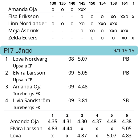
130
135
140
145
150
154
158
161
16
Amanda Oja
o
o
o
xxx
Elsa Eriksson
-
-
-
o
o
o
xo
xxo
xx
Linn Nordlander
o
o
o
xo
o
xxo
xxx
Meja Åsbrink
-
-
-
o
xo
o
xxo
xxx
Zelda Eckers
-
-
-
-
o
o
o
xo
xx
F17
Längd
9/1 19:15
1
Lova Nordvarg
08
5.07
PB
Upsala IF
2
Elvira Larsson
09
5.05
PB
Upsala IF
3
Amanda Oja
09
4.48
Turebergs FK
4
Livia Sandström
09
3.81
SB
Turebergs FK
1
2
3
4
5
6
Amanda Oja
4.35
4.31
4.30
4.37
4.48
4.38
Elvira Larsson
4.83
4.44
x
x
x
5.05
Lova
x
x
4.87
x
5.07
4.83