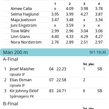
1
2
3
4
Aimee Calla
x
4.09
3.98
3.78
Selma Haglund
3.95
3.99
4.27
3.87
Maja Joelsson
3.47
3.48
x
3.34
Juni Engström
x
3.59
x
x
Tove Måhl
2.99
2.96
3.04
3.06
Linn Glans
4.40
4.33
4.29
4.27
Nora Nordström
2.76
2.89
2.51
2.97
Män
200 m
9/1 19:35
A-Final
Tot. plac.
1
Josef Malsher
04
22.23
1
SB
Upsala IF
2
Elias Ekman
07
22.58
2
Upsala IF
3
Kit Johnny Eklöf
83
24.71
6
SB
Spårvägens FK
B-Final
Tot. plac.