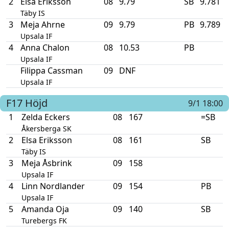
2
Elsa Eriksson
08
9.79
SB
9.781
Täby IS
3
Meja Ahrne
09
9.79
PB
9.789
Upsala IF
4
Anna Chalon
08
10.53
PB
Upsala IF
Filippa Cassman
09
DNF
Upsala IF
F17
Höjd
9/1 18:00
1
Zelda Eckers
08
167
=SB
Åkersberga SK
2
Elsa Eriksson
08
161
SB
Täby IS
3
Meja Åsbrink
09
158
Upsala IF
4
Linn Nordlander
09
154
PB
Upsala IF
5
Amanda Oja
09
140
SB
Turebergs FK