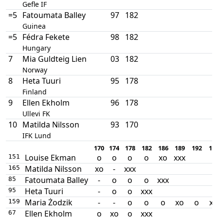
Gefle IF
=5
Fatoumata Balley
97
182
Guinea
=5
Fédra Fekete
98
182
Hungary
7
Mia Guldteig Lien
03
182
Norway
8
Heta Tuuri
95
178
Finland
9
Ellen Ekholm
96
178
Ullevi FK
10
Matilda Nilsson
93
170
IFK Lund
170
174
178
182
186
189
192
19
Louise Ekman
o
o
o
o
xo
xxx
151
Matilda Nilsson
xo
-
xxx
165
Fatoumata Balley
-
o
o
o
xxx
85
Heta Tuuri
-
o
o
xxx
95
Maria Żodzik
-
-
o
o
o
xo
o
xo
159
Ellen Ekholm
o
xo
o
xxx
67