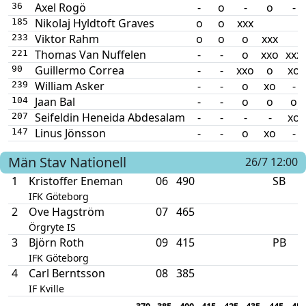
Axel Rogö
-
o
-
o
-
36
Nikolaj Hyldtoft Graves
o
o
xxx
185
Viktor Rahm
o
o
o
xxx
233
Thomas Van Nuffelen
-
-
o
xxo
xxx
221
Guillermo Correa
-
-
xxo
o
xo
90
William Asker
-
-
o
xo
-
239
Jaan Bal
-
-
o
o
o
104
Seifeldin Heneida Abdesalam
-
-
-
-
xo
207
Linus Jönsson
-
-
o
xo
-
147
Män
Stav Nationell
26/7 12:00
1
Kristoffer Eneman
06
490
SB
IFK Göteborg
2
Ove Hagström
07
465
Örgryte IS
3
Björn Roth
09
415
PB
IFK Göteborg
4
Carl Berntsson
08
385
IF Kville
370
385
400
415
425
435
445
455