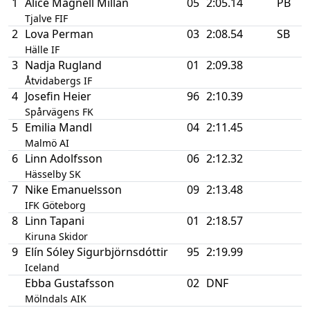
1
Alice Magnell Millán
05
2:05.14
PB
Tjalve FIF
2
Lova Perman
03
2:08.54
SB
Hälle IF
3
Nadja Rugland
01
2:09.38
Åtvidabergs IF
4
Josefin Heier
96
2:10.39
Spårvägens FK
5
Emilia Mandl
04
2:11.45
Malmö AI
6
Linn Adolfsson
06
2:12.32
Hässelby SK
7
Nike Emanuelsson
09
2:13.48
IFK Göteborg
8
Linn Tapani
01
2:18.57
Kiruna Skidor
9
Elín Sóley Sigurbjörnsdóttir
95
2:19.99
Iceland
Ebba Gustafsson
02
DNF
Mölndals AIK