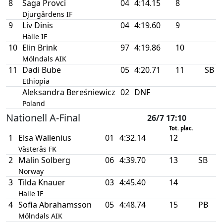
8
Saga Provci
04
4:14.15
8
Djurgårdens IF
9
Liv Dinis
04
4:19.60
9
Hälle IF
10
Elin Brink
97
4:19.86
10
Mölndals AIK
11
Dadi Bube
05
4:20.71
11
SB
Ethiopia
Aleksandra Bereśniewicz
02
DNF
Poland
Nationell A-Final
26/7 17:10
Tot. plac.
1
Elsa Wallenius
01
4:32.14
12
Västerås FK
2
Malin Solberg
06
4:39.70
13
SB
Norway
3
Tilda Knauer
03
4:45.40
14
Hälle IF
4
Sofia Abrahamsson
05
4:48.74
15
PB
Mölndals AIK