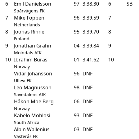
6
Emil Danielsson
97
3:38.30
6
SB
Spårvägens FK
7
Mike Foppen
96
3:39.59
7
Netherlands
8
Joonas Rinne
95
3:39.70
8
Finland
9
Jonathan Grahn
04
3:39.84
9
Mölndals AIK
10
Ibrahim Buras
01
3:41.62
10
Norway
Vidar Johansson
96
DNF
Ullevi FK
Leo Magnusson
98
DNF
Sävedalens AIK
Håkon Moe Berg
06
DNF
Norway
Kabelo Mohlosi
93
DNF
South Africa
Albin Wallenius
03
DNF
Västerås FK