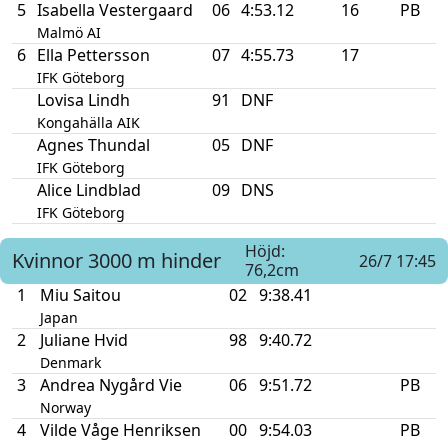
5
Isabella Vestergaard
06
4:53.12
16
PB
Malmö AI
6
Ella Pettersson
07
4:55.73
17
IFK Göteborg
Lovisa Lindh
91
DNF
Kongahälla AIK
Agnes Thundal
05
DNF
IFK Göteborg
Alice Lindblad
09
DNS
IFK Göteborg
Höjd:
Kvinnor
3000 m hinder
26/7 17:45
76,2cm
1
Miu Saitou
02
9:38.41
Japan
2
Juliane Hvid
98
9:40.72
Denmark
3
Andrea Nygård Vie
06
9:51.72
PB
Norway
4
Vilde Våge Henriksen
00
9:54.03
PB