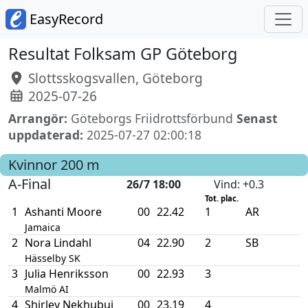
EasyRecord
Resultat Folksam GP Göteborg
Slottsskogsvallen, Göteborg
2025-07-26
Arrangör:
Göteborgs Friidrottsförbund
Senast
uppdaterad:
2025-07-27 02:00:18
Kvinnor
200 m
A-Final
26/7 18:00
Vind
: +0.3
Tot. plac.
1
Ashanti Moore
00
22.42
1
AR
Jamaica
2
Nora Lindahl
04
22.90
2
SB
Hässelby SK
3
Julia Henriksson
00
22.93
3
Malmö AI
4
Shirley Nekhubui
00
23.19
4