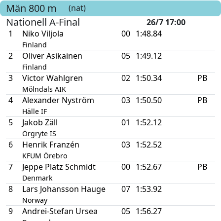
Män
800 m
(nat)
Nationell A-Final
26/7 17:00
1
Niko Viljola
00
1:48.84
Finland
2
Oliver Asikainen
05
1:49.12
Finland
3
Victor Wahlgren
02
1:50.34
PB
Mölndals AIK
4
Alexander Nyström
03
1:50.50
PB
Hälle IF
5
Jakob Zäll
01
1:52.12
Örgryte IS
6
Henrik Franzén
03
1:52.52
KFUM Örebro
7
Jeppe Platz Schmidt
00
1:52.67
PB
Denmark
8
Lars Johansson Hauge
07
1:53.92
Norway
9
Andrei-Stefan Ursea
05
1:56.27