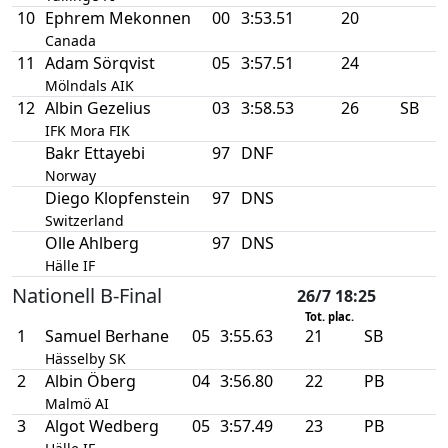
10
Ephrem Mekonnen
00
3:53.51
20
Canada
11
Adam Sörqvist
05
3:57.51
24
Mölndals AIK
12
Albin Gezelius
03
3:58.53
26
SB
IFK Mora FIK
Bakr Ettayebi
97
DNF
Norway
Diego Klopfenstein
97
DNS
Switzerland
Olle Ahlberg
97
DNS
Hälle IF
Nationell B-Final
26/7 18:25
Tot. plac.
1
Samuel Berhane
05
3:55.63
21
SB
Hässelby SK
2
Albin Öberg
04
3:56.80
22
PB
Malmö AI
3
Algot Wedberg
05
3:57.49
23
PB