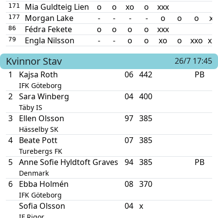
Mia Guldteig Lien
o
o
xo
o
xxx
171
Morgan Lake
-
-
-
-
o
o
o
xo
177
Fédra Fekete
o
o
o
o
xxx
86
Engla Nilsson
-
-
o
o
xo
o
xxo
xx
79
Kvinnor
Stav
26/7 17:45
1
Kajsa Roth
06
442
PB
IFK Göteborg
2
Sara Winberg
04
400
Täby IS
3
Ellen Olsson
97
385
Hässelby SK
4
Beate Pott
07
385
Turebergs FK
5
Anne Sofie Hyldtoft Graves
94
385
PB
Denmark
6
Ebba Holmén
08
370
IFK Göteborg
Sofia Olsson
04
x
IF Rigor