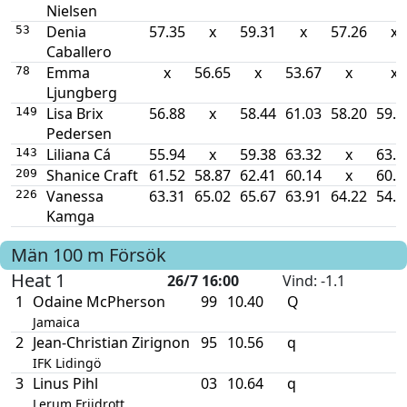
Nielsen
Denia
57.35
x
59.31
x
57.26
x
53
Caballero
Emma
x
56.65
x
53.67
x
x
78
Ljungberg
Lisa Brix
56.88
x
58.44
61.03
58.20
59.7
149
Pedersen
Liliana Cá
55.94
x
59.38
63.32
x
63.1
143
Shanice Craft
61.52
58.87
62.41
60.14
x
60.1
209
Vanessa
63.31
65.02
65.67
63.91
64.22
54.5
226
Kamga
Män
100 m
Försök
Heat 1
26/7 16:00
Vind
: -1.1
1
Odaine McPherson
99
10.40
Q
Jamaica
2
Jean-Christian Zirignon
95
10.56
q
IFK Lidingö
3
Linus Pihl
03
10.64
q
Lerum Friidrott