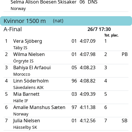
Selma Alison Boesen Skisaker
06
DNS
Norway
Kvinnor
1500 m
(nat)
A-Final
26/7 17:30
Tot. plac.
1
Vera Sjöberg
01
4:07.09
1
Täby IS
2
Wilma Nielsen
01
4:07.98
2
PB
Örgryte IS
3
Bahiya El Arfaoui
05
4:08.23
3
Morocco
4
Linn Söderholm
96
4:08.82
4
Sävedalens AIK
5
Mia Barnett
03
4:09.39
5
Hälle IF
6
Amalie Manshus Sæten
97
4:11.38
6
Norway
7
Julia Nielsen
01
4:12.56
7
SB
Hässelby SK