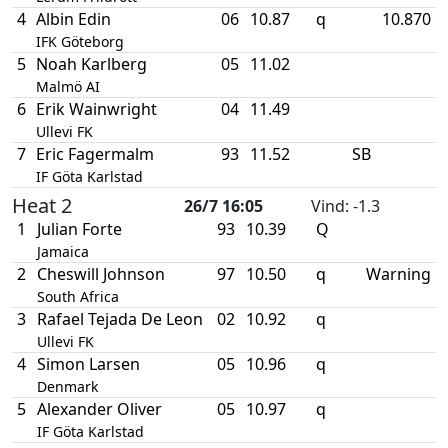
4
Albin Edin
06
10.87
q
10.870
IFK Göteborg
5
Noah Karlberg
05
11.02
Malmö AI
6
Erik Wainwright
04
11.49
Ullevi FK
7
Eric Fagermalm
93
11.52
SB
IF Göta Karlstad
Heat 2
26/7 16:05
Vind
: -1.3
1
Julian Forte
93
10.39
Q
Jamaica
2
Cheswill Johnson
97
10.50
q
Warning
South Africa
3
Rafael Tejada De Leon
02
10.92
q
Ullevi FK
4
Simon Larsen
05
10.96
q
Denmark
5
Alexander Oliver
05
10.97
q
IF Göta Karlstad