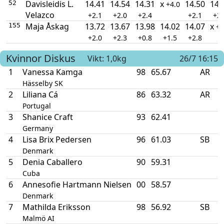
Davisleidis L.
14.41
14.54
14.31
x
14.50
14.
52
+4.0
Velazco
+2.1
+2.0
+2.4
+2.1
+2.
Maja Åskag
13.72
13.67
13.98
14.02
14.07
x
155
+0
+2.0
+2.3
+0.8
+1.5
+2.8
Kvinnor
Diskus
Vikt: 1,0kg
26/7 16:15
1
Vanessa Kamga
98
65.67
AR
Hässelby SK
2
Liliana Cá
86
63.32
AR
Portugal
3
Shanice Craft
93
62.41
Germany
4
Lisa Brix Pedersen
96
61.03
SB
Denmark
5
Denia Caballero
90
59.31
Cuba
6
Annesofie Hartmann Nielsen
00
58.57
Denmark
7
Mathilda Eriksson
98
56.92
SB
Malmö AI