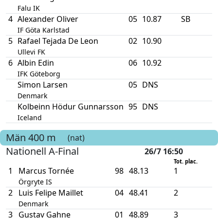
Falu IK
4
Alexander Oliver
05
10.87
SB
IF Göta Karlstad
5
Rafael Tejada De Leon
02
10.90
Ullevi FK
6
Albin Edin
06
10.92
IFK Göteborg
Simon Larsen
05
DNS
Denmark
Kolbeinn Hödur Gunnarsson
95
DNS
Iceland
Män
400 m
(nat)
Nationell A-Final
26/7 16:50
Tot. plac.
1
Marcus Tornée
98
48.13
1
Örgryte IS
2
Luis Felipe Maillet
04
48.41
2
Denmark
3
Gustav Gahne
01
48.89
3