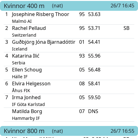
Kvinnor
400 m
(nat)
26/7 16:45
1
Josephine Risberg Thoor
95
53.63
Malmö AI
2
Rachel Pellaud
95
53.71
SB
Switzerland
3
Guðbjörg Jóna Bjarnadóttir
01
54.41
Iceland
4
Katarina Ilić
93
55.96
Serbia
5
Ellen Schoug
05
56.48
Hälle IF
6
Elvira Helgesson
08
58.41
Åhus FIK
7
Irma Jonhed
05
59.50
IF Göta Karlstad
Matilda Borg
07
DNS
Hammarby IF
Kvinnor
800 m
(nat)
26/7 16:55