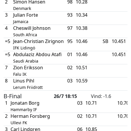
2
Simon Hansen
98
10.28
Denmark
3
Julian Forte
93
10.34
Jamaica
4
Cheswill Johnson
97
10.38
South Africa
=5
Jean-Christian Zirignon
95
10.46
SB
10.451
IFK Lidingö
=5
Abdulaziz Abdou Atafi
01
10.46
10.451
Saudi Arabia
7
Zion Eriksson
02
10.51
Falu IK
8
Linus Pihl
03
10.59
Lerum Friidrott
B-Final
26/7 18:15
Vind
: -1.6
1
Jonatan Borg
03
10.71
10.70
Hammarby IF
2
Herman Forsberg
02
10.71
10.70
Ullevi FK
3
Carl Lindgren
06
10.85