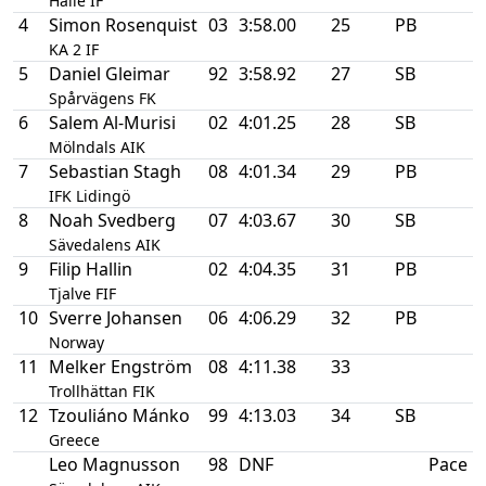
Hälle IF
4
Simon Rosenquist
03
3:58.00
25
PB
KA 2 IF
5
Daniel Gleimar
92
3:58.92
27
SB
Spårvägens FK
6
Salem Al-Murisi
02
4:01.25
28
SB
Mölndals AIK
7
Sebastian Stagh
08
4:01.34
29
PB
IFK Lidingö
8
Noah Svedberg
07
4:03.67
30
SB
Sävedalens AIK
9
Filip Hallin
02
4:04.35
31
PB
Tjalve FIF
10
Sverre Johansen
06
4:06.29
32
PB
Norway
11
Melker Engström
08
4:11.38
33
Trollhättan FIK
12
Tzouliáno Mánko
99
4:13.03
34
SB
Greece
Leo Magnusson
98
DNF
Pace