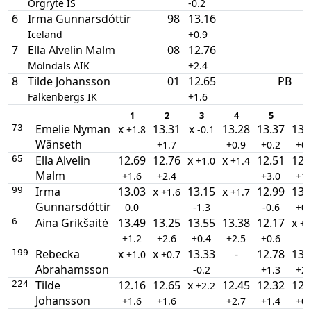
Örgryte IS
-0.2
6
Irma Gunnarsdóttir
98
13.16
Iceland
+0.9
7
Ella Alvelin Malm
08
12.76
Mölndals AIK
+2.4
8
Tilde Johansson
01
12.65
PB
Falkenbergs IK
+1.6
1
2
3
4
5
6
Emelie Nyman
x
13.31
x
13.28
13.37
13.
73
+1.8
-0.1
Wänseth
+1.7
+0.9
+0.2
+0.
Ella Alvelin
12.69
12.76
x
x
12.51
12.
65
+1.0
+1.4
Malm
+1.6
+2.4
+3.0
+1.
Irma
13.03
x
13.15
x
12.99
13.
99
+1.6
+1.7
Gunnarsdóttir
0.0
-1.3
-0.6
+0.
Aina Grikšaitė
13.49
13.25
13.55
13.38
12.17
x
6
+1
+1.2
+2.6
+0.4
+2.5
+0.6
Rebecka
x
x
13.33
-
12.78
13.
199
+1.0
+0.7
Abrahamsson
-0.2
+1.3
+2.
Tilde
12.16
12.65
x
12.45
12.32
12.
224
+2.2
Johansson
+1.6
+1.6
+2.7
+1.4
+0.