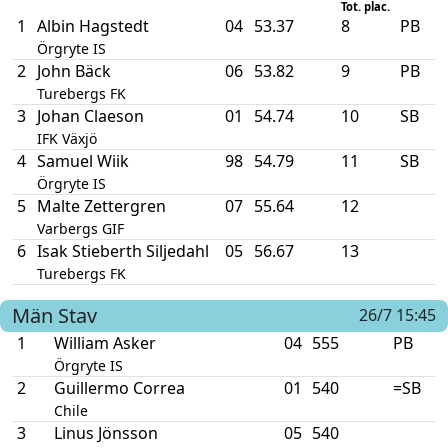
Tot. plac.
1
Albin Hagstedt
04
53.37
8
PB
Örgryte IS
2
John Bäck
06
53.82
9
PB
Turebergs FK
3
Johan Claeson
01
54.74
10
SB
IFK Växjö
4
Samuel Wiik
98
54.79
11
SB
Örgryte IS
5
Malte Zettergren
07
55.64
12
Varbergs GIF
6
Isak Stieberth Siljedahl
05
56.67
13
Turebergs FK
Män
Stav
26/7 15:45
1
William Asker
04
555
PB
Örgryte IS
2
Guillermo Correa
01
540
=SB
Chile
3
Linus Jönsson
05
540