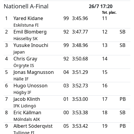
Nationell A-Final
26/7 17:20
Tot. plac.
1
Yared Kidane
99
3:45.96
11
Eskilstuna FI
2
Emil Blomberg
92
3:47.77
12
SB
Hässelby SK
3
Yusuke Inouchi
99
3:48.96
13
SB
Japan
4
Chris Gray
92
3:50.68
14
Örgryte IS
5
Jonas Magnusson
04
3:51.29
15
Hälle IF
6
Hugo Unosson
03
3:52.73
16
Högby IF
7
Jacob Klinth
01
3:53.00
17
PB
IFK Lidingö
8
Eric Källman
00
3:53.38
18
SB
Mölndals AIK
9
Albert Söderqvist
05
3:53.42
19
PB
Tullinge FI