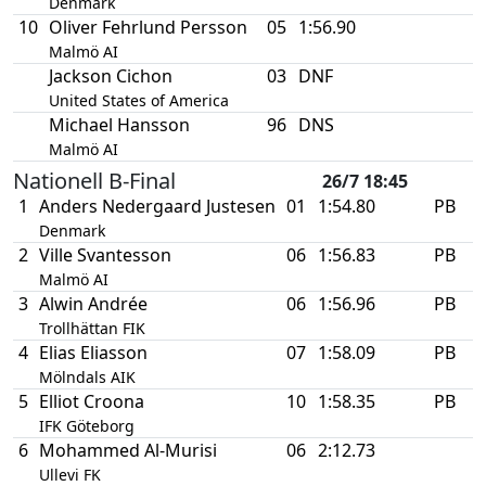
Denmark
10
Oliver Fehrlund Persson
05
1:56.90
Malmö AI
Jackson Cichon
03
DNF
United States of America
Michael Hansson
96
DNS
Malmö AI
Nationell B-Final
26/7 18:45
1
Anders Nedergaard Justesen
01
1:54.80
PB
Denmark
2
Ville Svantesson
06
1:56.83
PB
Malmö AI
3
Alwin Andrée
06
1:56.96
PB
Trollhättan FIK
4
Elias Eliasson
07
1:58.09
PB
Mölndals AIK
5
Elliot Croona
10
1:58.35
PB
IFK Göteborg
6
Mohammed Al-Murisi
06
2:12.73
Ullevi FK