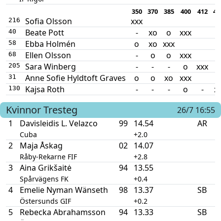
350
370
385
400
412
42
Sofia Olsson
xxx
216
Beate Pott
-
xo
o
xxx
40
Ebba Holmén
o
xo
xxx
58
Ellen Olsson
-
o
o
xxx
68
Sara Winberg
-
-
-
o
xxx
205
Anne Sofie Hyldtoft Graves
o
o
xo
xxx
31
Kajsa Roth
-
-
-
o
-
x
130
Kvinnor
Tresteg
26/7 16:55
1
Davisleidis L. Velazco
99
14.54
AR
Cuba
+2.0
2
Maja Åskag
02
14.07
Råby-Rekarne FIF
+2.8
3
Aina Grikšaitė
94
13.55
Spårvägens FK
+0.4
4
Emelie Nyman Wänseth
98
13.37
SB
Östersunds GIF
+0.2
5
Rebecka Abrahamsson
94
13.33
SB