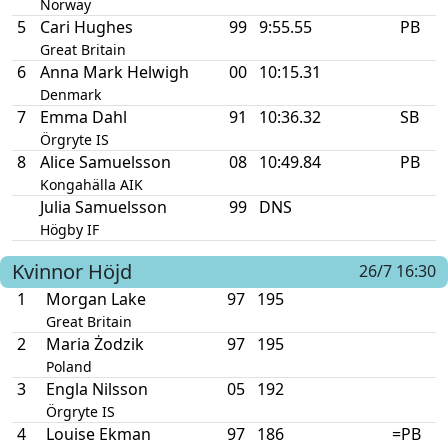
Norway
5
Cari Hughes
99
9:55.55
PB
Great Britain
6
Anna Mark Helwigh
00
10:15.31
Denmark
7
Emma Dahl
91
10:36.32
SB
Örgryte IS
8
Alice Samuelsson
08
10:49.84
PB
Kongahälla AIK
Julia Samuelsson
99
DNS
Högby IF
Kvinnor
Höjd
26/7 16:30
1
Morgan Lake
97
195
Great Britain
2
Maria Żodzik
97
195
Poland
3
Engla Nilsson
05
192
Örgryte IS
4
Louise Ekman
97
186
=PB