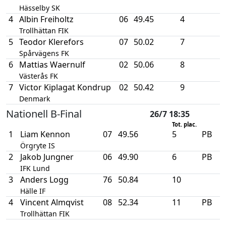
Hässelby SK
4
Albin Freiholtz
06
49.45
4
Trollhättan FIK
5
Teodor Klerefors
07
50.02
7
Spårvägens FK
6
Mattias Waernulf
02
50.06
8
Västerås FK
7
Victor Kiplagat Kondrup
02
50.42
9
Denmark
Nationell B-Final
26/7 18:35
Tot. plac.
1
Liam Kennon
07
49.56
5
PB
Örgryte IS
2
Jakob Jungner
06
49.90
6
PB
IFK Lund
3
Anders Logg
76
50.84
10
Hälle IF
4
Vincent Almqvist
08
52.34
11
PB
Trollhättan FIK