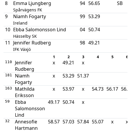
8
Emma Ljungberg
94
56.65
SB
Spårvägens FK
9
Niamh Fogarty
99
53.29
Ireland
10
Ebba Salomonsson Lind
04
50.74
Hässelby SK
11
Jennifer Rudberg
98
49.21
IFK Växjö
1
2
3
4
5
6
Jennifer
x
49.21
x
110
Rudberg
Niamh
x
53.29
51.37
181
Fogarty
Mathilda
x
53.97
x
54.73
56.17
56.9
163
Eriksson
Ebba
49.17
50.74
x
59
Salomonsson
Lind
Annesofie
58.57
57.03
57.84
55.07
x
x
32
Hartmann