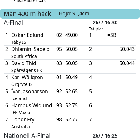
Sävedalens AIK
Män
400 m häck
Höjd: 91,4cm
A-Final
26/7 16:30
Tot. plac.
1
Oskar Edlund
02
49.00
1
=SB
Täby IS
2
Dhlamini Sabelo
95
50.05
2
50.043
South Africa
3
David Thid
03
50.05
3
50.044
Spårvägens FK
4
Karl Wållgren
01
50.49
4
Örgryte IS
5
Ívar Jasonarson
92
52.65
5
Iceland
6
Hampus Widlund
93
52.75
6
IFK Växjö
7
Conor Fry
98
52.77
7
Australia
Nationell A-Final
26/7 16:25