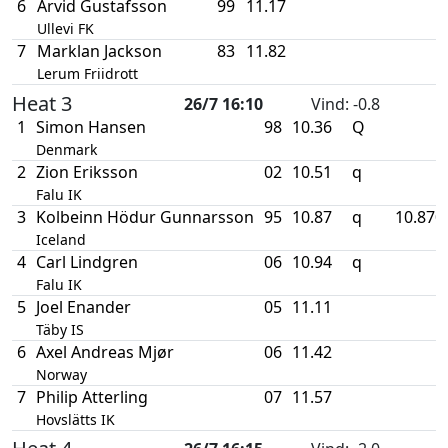
6
Arvid Gustafsson
99
11.17
Ullevi FK
7
Marklan Jackson
83
11.82
Lerum Friidrott
Heat 3
26/7 16:10
Vind
: -0.8
1
Simon Hansen
98
10.36
Q
Denmark
2
Zion Eriksson
02
10.51
q
Falu IK
3
Kolbeinn Hödur Gunnarsson
95
10.87
q
10.870
Iceland
4
Carl Lindgren
06
10.94
q
Falu IK
5
Joel Enander
05
11.11
Täby IS
6
Axel Andreas Mjør
06
11.42
Norway
7
Philip Atterling
07
11.57
Hovslätts IK