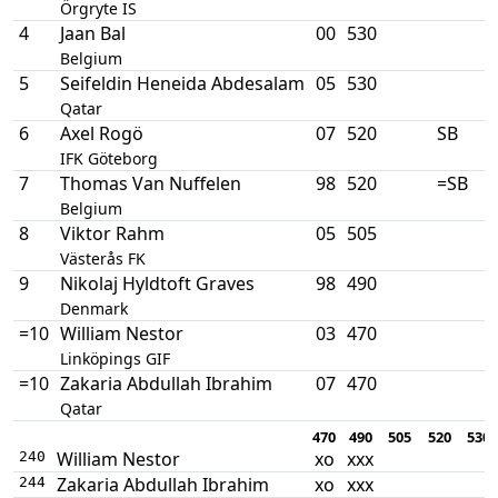
Örgryte IS
4
Jaan Bal
00
530
Belgium
5
Seifeldin Heneida Abdesalam
05
530
Qatar
6
Axel Rogö
07
520
SB
IFK Göteborg
7
Thomas Van Nuffelen
98
520
=SB
Belgium
8
Viktor Rahm
05
505
Västerås FK
9
Nikolaj Hyldtoft Graves
98
490
Denmark
=10
William Nestor
03
470
Linköpings GIF
=10
Zakaria Abdullah Ibrahim
07
470
Qatar
470
490
505
520
530
William Nestor
xo
xxx
240
Zakaria Abdullah Ibrahim
xo
xxx
244