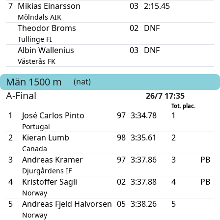
7
Mikias Einarsson
03
2:15.45
Mölndals AIK
Theodor Broms
02
DNF
Tullinge FI
Albin Wallenius
03
DNF
Västerås FK
Män
1500 m
(nat)
A-Final
26/7 17:35
Tot. plac.
1
José Carlos Pinto
97
3:34.78
1
Portugal
2
Kieran Lumb
98
3:35.61
2
Canada
3
Andreas Kramer
97
3:37.86
3
PB
Djurgårdens IF
4
Kristoffer Sagli
02
3:37.88
4
PB
Norway
5
Andreas Fjeld Halvorsen
05
3:38.26
5
Norway