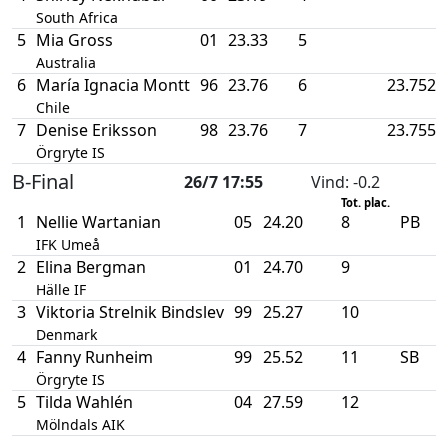
South Africa
5
Mia Gross
01
23.33
5
Australia
6
María Ignacia Montt
96
23.76
6
23.752
Chile
7
Denise Eriksson
98
23.76
7
23.755
Örgryte IS
B-Final
26/7 17:55
Vind
: -0.2
Tot. plac.
1
Nellie Wartanian
05
24.20
8
PB
IFK Umeå
2
Elina Bergman
01
24.70
9
Hälle IF
3
Viktoria Strelnik Bindslev
99
25.27
10
Denmark
4
Fanny Runheim
99
25.52
11
SB
Örgryte IS
5
Tilda Wahlén
04
27.59
12
Mölndals AIK