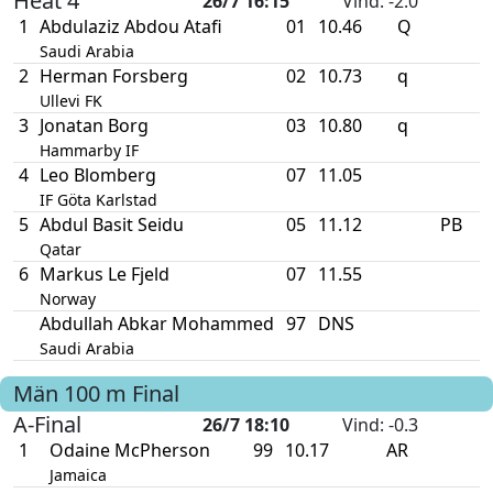
Heat 4
26/7 16:15
Vind
: -2.0
1
Abdulaziz Abdou Atafi
01
10.46
Q
Saudi Arabia
2
Herman Forsberg
02
10.73
q
Ullevi FK
3
Jonatan Borg
03
10.80
q
Hammarby IF
4
Leo Blomberg
07
11.05
IF Göta Karlstad
5
Abdul Basit Seidu
05
11.12
PB
Qatar
6
Markus Le Fjeld
07
11.55
Norway
Abdullah Abkar Mohammed
97
DNS
Saudi Arabia
Män
100 m
Final
A-Final
26/7 18:10
Vind
: -0.3
1
Odaine McPherson
99
10.17
AR
Jamaica