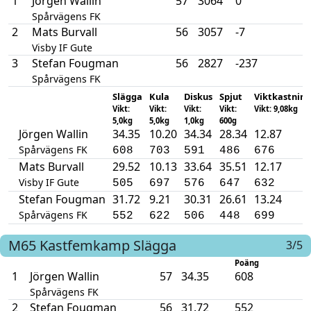
1
Jörgen Wallin
57
3064
0
Spårvägens FK
2
Mats Burvall
56
3057
-7
Visby IF Gute
3
Stefan Fougman
56
2827
-237
Spårvägens FK
Slägga
Kula
Diskus
Spjut
Viktkastning
Vikt:
Vikt:
Vikt:
Vikt:
Vikt: 9,08kg
5,0kg
5,0kg
1,0kg
600g
Jörgen Wallin
34.35
10.20
34.34
28.34
12.87
Spårvägens FK
608
703
591
486
676
Mats Burvall
29.52
10.13
33.64
35.51
12.17
Visby IF Gute
505
697
576
647
632
Stefan Fougman
31.72
9.21
30.31
26.61
13.24
Spårvägens FK
552
622
506
448
699
M65
Kastfemkamp
Slägga
3/5
Poäng
1
Jörgen Wallin
57
34.35
608
Spårvägens FK
2
Stefan Fougman
56
31.72
552