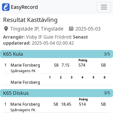
EasyRecord
Resultat Kasttävling
Tingstäde IP, Tingstäde
2025-05-03
Arrangör:
Visby IF Gute Friidrott
Senast
uppdaterad:
2025-05-04 02:00:42
K65
Kula
3/5
Poäng
1
Marie Forsberg
58
7.15
574
SB
Spårvägens FK
1
2
3
4
5
6
Marie Forsberg
K65
Diskus
3/5
Poäng
1
Marie Forsberg
58
18.45
514
SB
Spårvägens FK