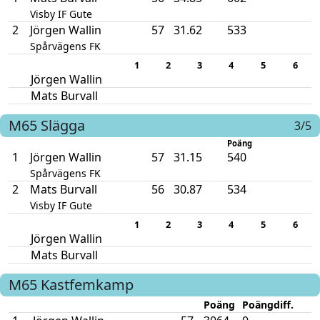
Visby IF Gute
2
Jörgen Wallin
57
31.62
533
Spårvägens FK
1
2
3
4
5
6
Jörgen Wallin
Mats Burvall
M65
Slägga
3/5
Poäng
1
Jörgen Wallin
57
31.15
540
Spårvägens FK
2
Mats Burvall
56
30.87
534
Visby IF Gute
1
2
3
4
5
6
Jörgen Wallin
Mats Burvall
M65
Kastfemkamp
Poäng
Poängdiff.