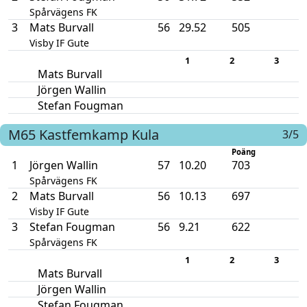
Spårvägens FK
3
Mats Burvall
56
29.52
505
Visby IF Gute
1
2
3
Mats Burvall
Jörgen Wallin
Stefan Fougman
M65
Kastfemkamp
Kula
3/5
Poäng
1
Jörgen Wallin
57
10.20
703
Spårvägens FK
2
Mats Burvall
56
10.13
697
Visby IF Gute
3
Stefan Fougman
56
9.21
622
Spårvägens FK
1
2
3
Mats Burvall
Jörgen Wallin
Stefan Fougman