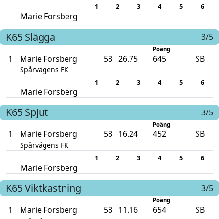
1
2
3
4
5
6
Marie Forsberg
K65
Slägga
3/5
Poäng
1
Marie Forsberg
58
26.75
645
SB
Spårvägens FK
1
2
3
4
5
6
Marie Forsberg
K65
Spjut
3/5
Poäng
1
Marie Forsberg
58
16.24
452
SB
Spårvägens FK
1
2
3
4
5
6
Marie Forsberg
K65
Viktkastning
3/5
Poäng
1
Marie Forsberg
58
11.16
654
SB