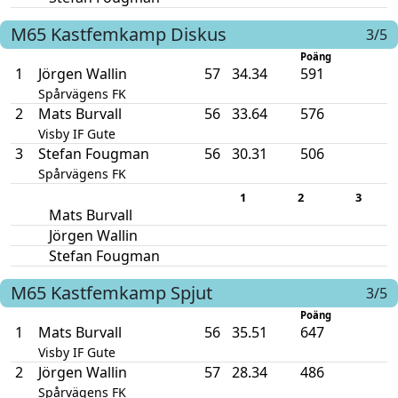
M65
Kastfemkamp
Diskus
3/5
Poäng
1
Jörgen Wallin
57
34.34
591
Spårvägens FK
2
Mats Burvall
56
33.64
576
Visby IF Gute
3
Stefan Fougman
56
30.31
506
Spårvägens FK
1
2
3
Mats Burvall
Jörgen Wallin
Stefan Fougman
M65
Kastfemkamp
Spjut
3/5
Poäng
1
Mats Burvall
56
35.51
647
Visby IF Gute
2
Jörgen Wallin
57
28.34
486
Spårvägens FK