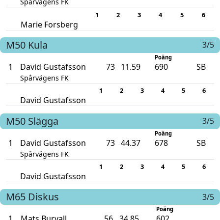
Spårvägens FK
1
2
3
4
5
6
Marie Forsberg
M50
Kula
3/5
Poäng
1
David Gustafsson
73
11.59
690
SB
Spårvägens FK
1
2
3
4
5
6
David Gustafsson
M50
Slägga
3/5
Poäng
1
David Gustafsson
73
44.37
678
SB
Spårvägens FK
1
2
3
4
5
6
David Gustafsson
M65
Diskus
3/5
Poäng
1
Mats Burvall
56
34.85
602