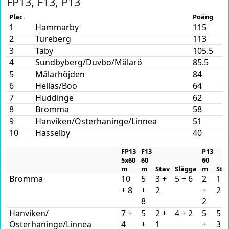
FP13, F13, P13
Plac.
Poäng
1
Hammarby
115
2
Tureberg
113
3
Täby
105.5
4
Sundbyberg/Duvbo/Mälarö
85.5
5
Mälarhöjden
84
6
Hellas/Boo
64
7
Huddinge
62
8
Bromma
58
9
Hanviken/Österhaninge/Linnea
51
10
Hässelby
40
FP13
F13
P13
5x60
60
60
m
m
Stav
Slägga
m
Sta
Bromma
10
5
3 +
5 + 6
2
1 +
+ 8
+
2
+
2
8
2
Hanviken/
7 +
5
2 +
4 + 2
5
5 +
Österhaninge/Linnea
4
+
1
+
3