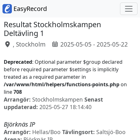
EasyRecord
Resultat Stockholmskampen
Deltävling 1
, Stockholm
2025-05-05 - 2025-05-22
Deprecated
: Optional parameter $group declared
before required parameter $settings is implicitly
treated as a required parameter in
/var/www/html/helpers/functions-points.php
on
line
708
Arrangör:
Stockholmskampen
Senast
uppdaterad:
2025-05-27 18:14:40
Björknäs IP
Arrangör:
Hellas/Boo
Tävlingsort:
Saltsjö-Boo
Arena:
Björknäs IP