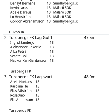
Danayt Berhane
13
Sundbybergs IK
Kevin Larsson
13
Mälarö SOK
Adele Daréus
13
Mälarö SOK
Lo Hedström
13
Mälarö SOK
Gordon Abrahamsson
13
Sundbybergs IK
Duvbo IK
2
Turebergs FK Lag Gul 1
47.5m
Ingrid Sandesjö
13
Aleksander Cokorilo
13
Alba Petré
13
Svante Boll
13
Haukur Kari Gardarsson
13
Turebergs FK
3
Turebergs FK Lag svart
48.0m
Arvid Hortans
13
Karolina He
13
Elias Säfström
13
Rosa Xiao
13
Elin Andersson
13
Turebergs FK