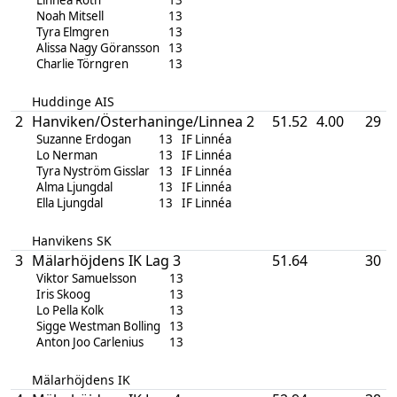
Noah Mitsell
13
Tyra Elmgren
13
Alissa Nagy Göransson
13
Charlie Törngren
13
Huddinge AIS
2
Hanviken/Österhaninge/Linnea 2
51.52
4.00
29
Suzanne Erdogan
13
IF Linnéa
Lo Nerman
13
IF Linnéa
Tyra Nyström Gisslar
13
IF Linnéa
Alma Ljungdal
13
IF Linnéa
Ella Ljungdal
13
IF Linnéa
Hanvikens SK
3
Mälarhöjdens IK Lag 3
51.64
30
Viktor Samuelsson
13
Iris Skoog
13
Lo Pella Kolk
13
Sigge Westman Bolling
13
Anton Joo Carlenius
13
Mälarhöjdens IK