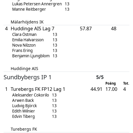
Lukas Petersen Annergren
13
Manne Reitberger
13
Mälarhöjdens IK
4
Huddinge AIS Lag 7
57.87
48
Clara Östman
13
Emilia Halvarsson
13
Nova Nilzzon
13
Frans Ering
13
Benjamin Ljungblom
13
Huddinge AIS
Sundbybergs IP 1
5/5
Poäng
Tot. p
1
Turebergs FK FP12 Lag 1
44.91
17.00
4
Aleksander Cokorilo
13
Arwen Back
13
Ludvig Björck
13
Edith Wilnier
13
Edvin Tiberg
13
Turebergs FK