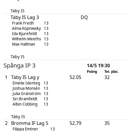
Täby IS
Täby IS Lag 3
DQ
Frank Fredh
13
Alma Köpniwsky
13
Ida Bjurefeldt
13
Wilhelm Meeths
13
Max Hallman
13
Täby IS
Spånga IP 3
14/5 19:30
Poäng
Tot. plac.
1
Täby IS Lag y
52.05
32
Emelie Identeg
13
Joshua Monsén
13
Julia Gränström
13
Siri Bramfeldt
13
Albin Cobbing
13
Täby IS
2
Bromma IF Lag 5
52.79
35
Filippa Emtner
13