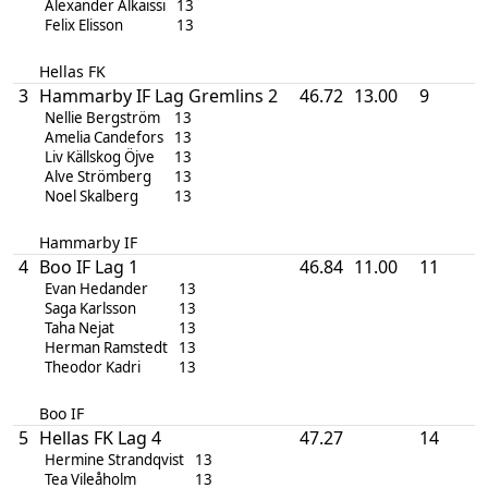
Alexander Alkaissi
13
Felix Elisson
13
Hellas FK
3
Hammarby IF Lag Gremlins 2
46.72
13.00
9
Nellie Bergström
13
Amelia Candefors
13
Liv Källskog Öjve
13
Alve Strömberg
13
Noel Skalberg
13
Hammarby IF
4
Boo IF Lag 1
46.84
11.00
11
Evan Hedander
13
Saga Karlsson
13
Taha Nejat
13
Herman Ramstedt
13
Theodor Kadri
13
Boo IF
5
Hellas FK Lag 4
47.27
14
Hermine Strandqvist
13
Tea Vileåholm
13