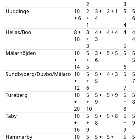
2
3
Huddinge
10
2
3 +
2 + 1
5
5 +
+ 6
+
4
+
6
1
4
Hellas/Boo
8 +
3
4 +
4 + 4
4
4 +
10
+
3
+
4
3
5
Mälarhöjden
10
5
3 +
5 + 5
5
5 +
+
+
6
+
5
14
5
6
Sundbyberg/Duvbo/Mälarö
10
5
5 +
4 + 3
5
5 +
+
+
5
+
7
12
6
7
Tureberg
10
5
5 +
5 + 9
5
5 +
+
+
9
+
8
20
10
8
Täby
10
5
5 +
5 + 8
5
5 +
+
+
8
+
9
16
9
9
Hammarby
10
5
5 +
5 +
5
5 +