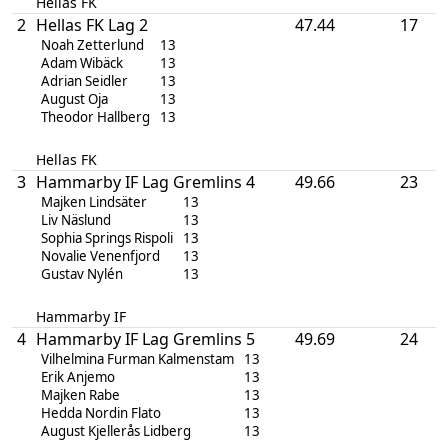
Hellas FK
2
Hellas FK Lag 2
47.44
17
Noah Zetterlund
13
Adam Wibäck
13
Adrian Seidler
13
August Oja
13
Theodor Hallberg
13
Hellas FK
3
Hammarby IF Lag Gremlins 4
49.66
23
Majken Lindsäter
13
Liv Näslund
13
Sophia Springs Rispoli
13
Novalie Venenfjord
13
Gustav Nylén
13
Hammarby IF
4
Hammarby IF Lag Gremlins 5
49.69
24
Vilhelmina Furman Kalmenstam
13
Erik Anjemo
13
Majken Rabe
13
Hedda Nordin Flato
13
August Kjellerås Lidberg
13