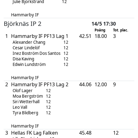
Julie Björkstrand
12
Hammarby IF
Björknäs IP 2
14/5 17:30
Poäng
Tot. plac.
1
Hammarby IF PF13 Lag 1
42.51
18.00
3
Alexander Chang
12
Cesar Lindelöf
12
Inez Boström Dos Santos
12
Disa Kaving
12
Edwin Lundström
12
Hammarby IF
2
Hammarby IF PF13 Lag 2
44.06
12.00
9
Olof Lager
12
Moa Bergström
12
Siri Wetterhall
12
Leo Vall
12
Tyra Blidberg
12
Hammarby IF
3
Hellas FK Lag Falken
45.48
12