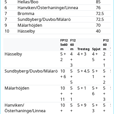
5
Hellas/Boo
85
6
Hanviken/Österhaninge/Linnea
76
7
Bromma
72.5
7
Sundbyberg/Duvbo/Mälarö
72.5
9
Mälarhöjden
70
10
Hässelby
40
FP12
F12
P12
5x60
60
60
m
m
Tresteg
Spjut
m
Tr
Hässelby
5 +
4
4 + 3
4 +
2
3 
2
+
5
+
3
1
Sundbyberg/Duvbo/Mälarö
10
5
5 + 4.5
5 +
5
5 
+ 6
+
1
+
5
2
Mälarhöjden
10
5
5 + 1
5 +
5
5 
+
+
6
+
11
1
3
Hanviken/
10
5
5 + 9
5 +
5
5 
Österhaninge/Linnea
+
+
3
+