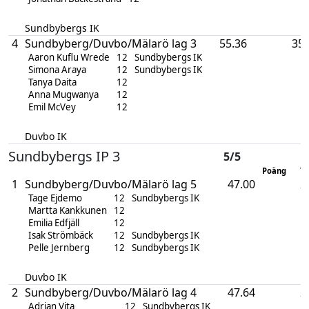
Sundbybergs IK
4
Sundbyberg/Duvbo/Mälarö lag 3
55.36
35
Aaron Kuflu Wrede
12
Sundbybergs IK
Simona Araya
12
Sundbybergs IK
Tanya Daita
12
Anna Mugwanya
12
Emil McVey
12
Duvbo IK
Sundbybergs IP 3
5/5
Poäng
To
1
Sundbyberg/Duvbo/Mälarö lag 5
47.00
2
Tage Ejdemo
12
Sundbybergs IK
Martta Kankkunen
12
Emilia Edfjäll
12
Isak Strömbäck
12
Sundbybergs IK
Pelle Jernberg
12
Sundbybergs IK
Duvbo IK
2
Sundbyberg/Duvbo/Mälarö lag 4
47.64
2
Adrian Vita
12
Sundbybergs IK