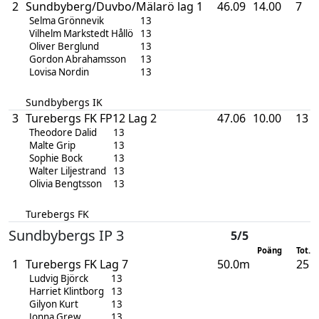
2
Sundbyberg/Duvbo/Mälarö lag 1
46.09
14.00
7
Selma Grönnevik
13
Vilhelm Markstedt Hållö
13
Oliver Berglund
13
Gordon Abrahamsson
13
Lovisa Nordin
13
Sundbybergs IK
3
Turebergs FK FP12 Lag 2
47.06
10.00
13
Theodore Dalid
13
Malte Grip
13
Sophie Bock
13
Walter Liljestrand
13
Olivia Bengtsson
13
Turebergs FK
Sundbybergs IP 3
5/5
Poäng
Tot. p
1
Turebergs FK Lag 7
50.0m
25
Ludvig Björck
13
Harriet Klintborg
13
Gilyon Kurt
13
Jonna Grew
13