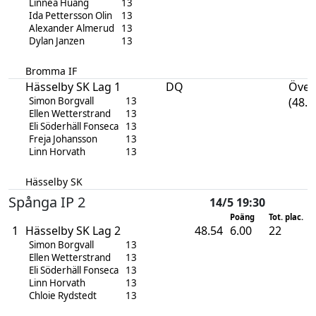
Linnea Huang
13
Ida Pettersson Olin
13
Alexander Almerud
13
Dylan Janzen
13
Bromma IF
Hässelby SK Lag 1
DQ
Över
Simon Borgvall
13
(48.2
Ellen Wetterstrand
13
Eli Söderhäll Fonseca
13
Freja Johansson
13
Linn Horvath
13
Hässelby SK
Spånga IP 2
14/5 19:30
Poäng
Tot. plac.
1
Hässelby SK Lag 2
48.54
6.00
22
Simon Borgvall
13
Ellen Wetterstrand
13
Eli Söderhäll Fonseca
13
Linn Horvath
13
Chloie Rydstedt
13