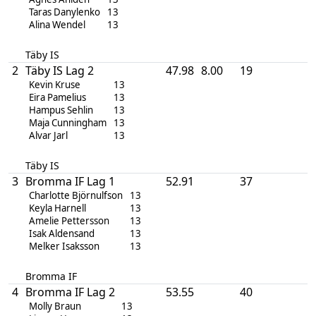
Taras Danylenko
13
Alina Wendel
13
Täby IS
2
Täby IS Lag 2
47.98
8.00
19
Kevin Kruse
13
Eira Pamelius
13
Hampus Sehlin
13
Maja Cunningham
13
Alvar Jarl
13
Täby IS
3
Bromma IF Lag 1
52.91
37
Charlotte Björnulfson
13
Keyla Harnell
13
Amelie Pettersson
13
Isak Aldensand
13
Melker Isaksson
13
Bromma IF
4
Bromma IF Lag 2
53.55
40
Molly Braun
13