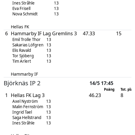
Ines Stråhle
13
Eva Frisell
13
Nova Schmidt
13
Hellas FK
6
Hammarby IF Lag Gremlins 3
47.33
15
Emil Trolle Thor
13
Sakarias Löfgren
13
Elis Ravald
13
Tor Sjöberg
13
Tim Arlert
13
Hammarby IF
Björknäs IP 2
14/5 17:45
Poäng
Tot. plac
1
Hellas FK Lag 3
46.23
8
Axel Nyström
13
Malin Fernström
13
Ingrid Tael
13
Saga Hellstrand
13
Ines Stråhle
13