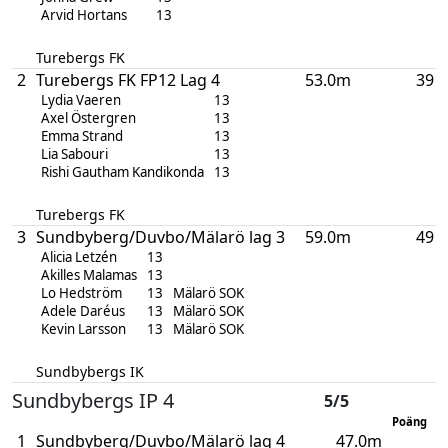
Arvid Hortans
13
Turebergs FK
2
Turebergs FK FP12 Lag 4
53.0m
39
Lydia Vaeren
13
Axel Östergren
13
Emma Strand
13
Lia Sabouri
13
Rishi Gautham Kandikonda
13
Turebergs FK
3
Sundbyberg/Duvbo/Mälarö lag 3
59.0m
49
Alicia Letzén
13
Akilles Malamas
13
Lo Hedström
13
Mälarö SOK
Adele Daréus
13
Mälarö SOK
Kevin Larsson
13
Mälarö SOK
Sundbybergs IK
Sundbybergs IP 4
5/5
Poäng
1
Sundbyberg/Duvbo/Mälarö lag 4
47.0m