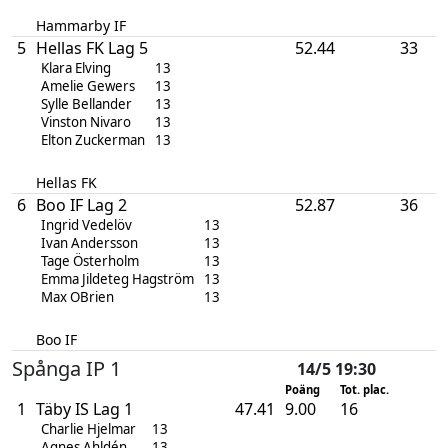
Hammarby IF
5
Hellas FK Lag 5
52.44
33
Klara Elving
13
Amelie Gewers
13
Sylle Bellander
13
Vinston Nivaro
13
Elton Zuckerman
13
Hellas FK
6
Boo IF Lag 2
52.87
36
Ingrid Vedelöv
13
Ivan Andersson
13
Tage Österholm
13
Emma Jildeteg Hagström
13
Max OBrien
13
Boo IF
Spånga IP 1
14/5 19:30
Poäng
Tot. plac.
1
Täby IS Lag 1
47.41
9.00
16
Charlie Hjelmar
13
Agnes Ahldén
13