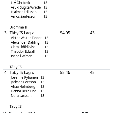
Lily Ohrbeck
13
Arvid Sugita Wrede
13
Hjalmar Eriksson
13
Amos Santesson
13
Bromma IF
3
Täby IS Lag z
54.05
43
Victor Walter Tjeder
13
Alexander Dahling
13
Clara Sköldkvist
13
Theodor Edwall
13
Isabell Wiman
13
Täby IS
4
Täby IS Lag x
55.46
45
Josefine Ryhänen
13
Jackson Persson
13
Alicia Holmberg
13
Hanna Berglund
13
Nora Larsson
13
Täby IS