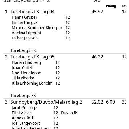
Poäng
Tot. 
1
Turebergs FK Lag 04
45.97
14
Hanna Gruber
12
Emma Thingvall
12
Miranda Broddner Klingspor
12
Adelina Liljequist
12
Esther Jansson
12
Turebergs FK
2
Turebergs FK Lag 05
46.22
17
Florian Lindberg
12
Julian Collett
12
Noel Henriksson
12
Tilda Ribacke
12
Julia Enhörning Edholm
12
Turebergs FK
3
Sundbyberg/Duvbo/Mälarö lag 2
52.02
6.00
33
Jacob Sorbage
12
Elliot Avsan
12
Duvbo IK
Agnes Hård
12
Joël Langevoort
12
Jonathan Bäckestrand
12