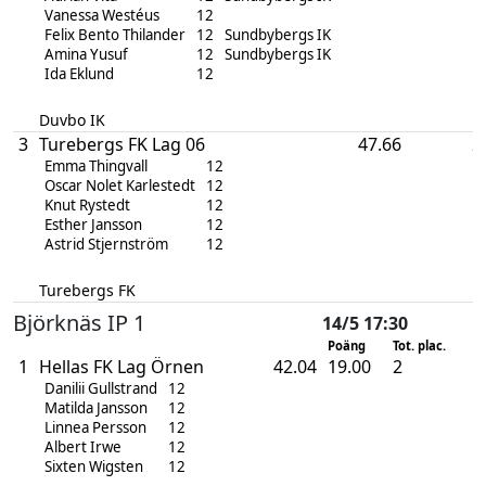
Vanessa Westéus
12
Felix Bento Thilander
12
Sundbybergs IK
Amina Yusuf
12
Sundbybergs IK
Ida Eklund
12
Duvbo IK
3
Turebergs FK Lag 06
47.66
2
Emma Thingvall
12
Oscar Nolet Karlestedt
12
Knut Rystedt
12
Esther Jansson
12
Astrid Stjernström
12
Turebergs FK
Björknäs IP 1
14/5 17:30
Poäng
Tot. plac.
1
Hellas FK Lag Örnen
42.04
19.00
2
Danilii Gullstrand
12
Matilda Jansson
12
Linnea Persson
12
Albert Irwe
12
Sixten Wigsten
12