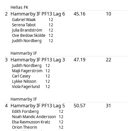
Hellas FK
2
Hammarby IF PF13 Lag 6
45.16
10
Gabriel Waak
12
Serena Tabot
12
Julia Brandström
12
Ove Bedow Skölde
12
Judith Nordberg
12
Hammarby IF
3
Hammarby IF PF13 Lag 3
47.19
22
Judith Nordberg
12
Majli Fagerström
12
Carl Casey
12
Lykke Nilsson
12
Viola Fagerlund
12
Hammarby IF
4
Hammarby IF PF13 Lag 5
50.57
31
Edith Forsberg
12
Noah Mandic Andersson
12
Elsa Rasmusson Kratz
12
Orion Theorin
12