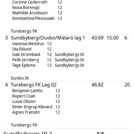
Corinne Cederroth
12
Nova Borensjö
12
Mathilde Arvidsson
12
Konstantina Plexousaki
12
Turebergs FK
3
Sundbyberg/Duvbo/Mälarö lag 1
43.69
15.00
6
Vanessa Westéus
12
Ida Eklund
12
Isak Strömbäck
12
Sundbybergs IK
Pelle Jernberg
12
Sundbybergs IK
Tage Ejdemo
12
Sundbybergs IK
Duvbo IK
4
Turebergs FK Lag 02
46.82
20
Benjamin Lantto
12
Rupert Coan
12
Lucas Olsson
12
Elmer Engrup Klevard
12
Agnes Franzén
12
Turebergs FK
Sundbybergs IP 2
5/5