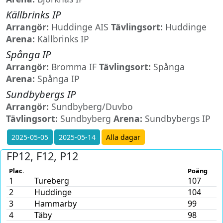
Källbrinks IP
Arrangör:
Huddinge AIS
Tävlingsort:
Huddinge
Arena:
Källbrinks IP
Spånga IP
Arrangör:
Bromma IF
Tävlingsort:
Spånga
Arena:
Spånga IP
Sundbybergs IP
Arrangör:
Sundbyberg/Duvbo
Tävlingsort:
Sundbyberg
Arena:
Sundbybergs IP
2025-05-05
2025-05-14
Alla dagar
FP12, F12, P12
Plac.
Poäng
1
Tureberg
107
2
Huddinge
104
3
Hammarby
99
4
Täby
98