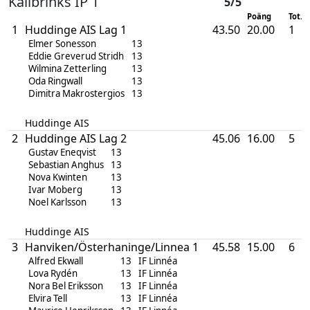
Källbrinks IP 1
5/5
Poäng
Tot. p
1
Huddinge AIS Lag 1
43.50
20.00
1
Elmer Sonesson
13
Eddie Greverud Stridh
13
Wilmina Zetterling
13
Oda Ringwall
13
Dimitra Makrostergios
13
Huddinge AIS
2
Huddinge AIS Lag 2
45.06
16.00
5
Gustav Eneqvist
13
Sebastian Anghus
13
Nova Kwinten
13
Ivar Moberg
13
Noel Karlsson
13
Huddinge AIS
3
Hanviken/Österhaninge/Linnea 1
45.58
15.00
6
Alfred Ekwall
13
IF Linnéa
Lova Rydén
13
IF Linnéa
Nora Bel Eriksson
13
IF Linnéa
Elvira Tell
13
IF Linnéa