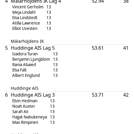
4
Mälarhöjdens IK Lag 4
52.94
38
Vincent Gerholm
13
Meja Lindahl
13
Elsa Lindstedt
13
Atilla Lawrence
13
Elliot Uvesten
13
Mälarhöjdens IK
5
Huddinge AIS Lag 5
53.61
41
Isadora Turan
13
Benjamin Ljungblom
13
Rania Abaied
13
Elsa Fält
13
Albert Englund
13
Huddinge AIS
6
Huddinge AIS Lag 3
53.71
42
Elvin Hedman
13
Noah Kuster
13
Sarah Ali
13
Hajjat Nabukeneya
13
Max Rimpinen
13