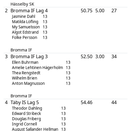
Hässelby SK
2
Bromma IF Lag 4
50.75
5.00
27
Jasmine Dahl
13
Matilda Löfling
13
My Samuelsson
13
Algot Edstrand
13
Folke Persson
13
Bromma IF
3
Bromma IF Lag 3
52.50
3.00
34
Ellen Buhrman
13
Amelie Lehtinen Hägerholm
13
Thea Rengstedt
13
Wilhelm Brien
13
Anton Magnusson
13
Bromma IF
4
Täby IS Lag 5
54.46
44
Theodor Dahling
13
Edward Stribeck
13
Douglas Friberg
13
Ingrid Cornell
13
August Sallander Hellman
13