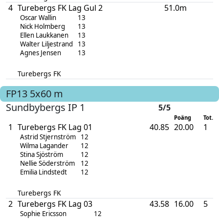
4
Turebergs FK Lag Gul 2
51.0m
Oscar Wallin
13
Nick Holmberg
13
Ellen Laukkanen
13
Walter Liljestrand
13
Agnes Jensen
13
Turebergs FK
FP13
5x60 m
Sundbybergs IP 1
5/5
Poäng
Tot. p
1
Turebergs FK Lag 01
40.85
20.00
1
Astrid Stjernström
12
Wilma Lagander
12
Stina Sjöström
12
Nellie Söderström
12
Emilia Lindstedt
12
Turebergs FK
2
Turebergs FK Lag 03
43.58
16.00
5
Sophie Ericsson
12