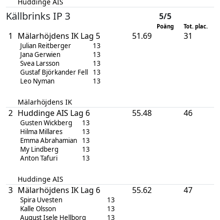
Huddinge AIS
Källbrinks IP 3
5/5
Poäng
Tot. plac.
1
Mälarhöjdens IK Lag 5
51.69
31
Julian Reitberger
13
Jana Gerwien
13
Svea Larsson
13
Gustaf Björkander Fell
13
Leo Nyman
13
Mälarhöjdens IK
2
Huddinge AIS Lag 6
55.48
46
Gusten Wickberg
13
Hilma Millares
13
Emma Abrahamian
13
My Lindberg
13
Anton Tafuri
13
Huddinge AIS
3
Mälarhöjdens IK Lag 6
55.62
47
Spira Uvesten
13
Kalle Olsson
13
August Isele Hellborg
13