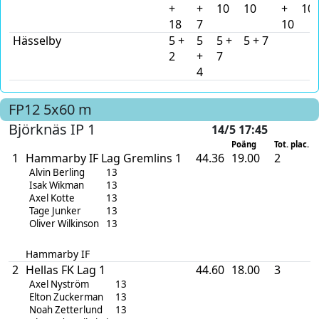
+
+
10
10
+
10
18
7
10
Hässelby
5 +
5
5 +
5 + 7
2
+
7
4
FP12
5x60 m
Björknäs IP 1
14/5 17:45
Poäng
Tot. plac.
1
Hammarby IF Lag Gremlins 1
44.36
19.00
2
Alvin Berling
13
Isak Wikman
13
Axel Kotte
13
Tage Junker
13
Oliver Wilkinson
13
Hammarby IF
2
Hellas FK Lag 1
44.60
18.00
3
Axel Nyström
13
Elton Zuckerman
13
Noah Zetterlund
13