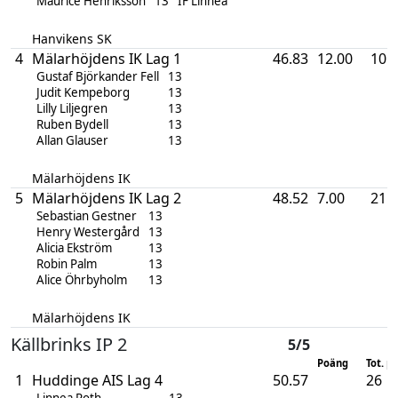
Maurice Henriksson
13
IF Linnéa
Hanvikens SK
4
Mälarhöjdens IK Lag 1
46.83
12.00
10
Gustaf Björkander Fell
13
Judit Kempeborg
13
Lilly Liljegren
13
Ruben Bydell
13
Allan Glauser
13
Mälarhöjdens IK
5
Mälarhöjdens IK Lag 2
48.52
7.00
21
Sebastian Gestner
13
Henry Westergård
13
Alicia Ekström
13
Robin Palm
13
Alice Öhrbyholm
13
Mälarhöjdens IK
Källbrinks IP 2
5/5
Poäng
Tot. pl
1
Huddinge AIS Lag 4
50.57
26
Linnea Roth
13