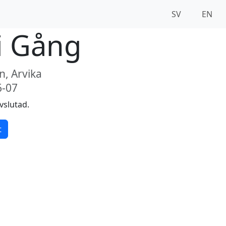
SV
EN
i Gång
, Arvika
6-07
vslutad.
t