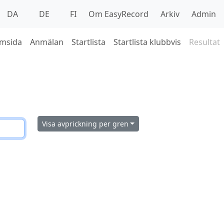
DA
DE
FI
Om EasyRecord
Arkiv
Admin
msida
Anmälan
Startlista
Startlista klubbvis
Resultat
Visa avprickning per gren