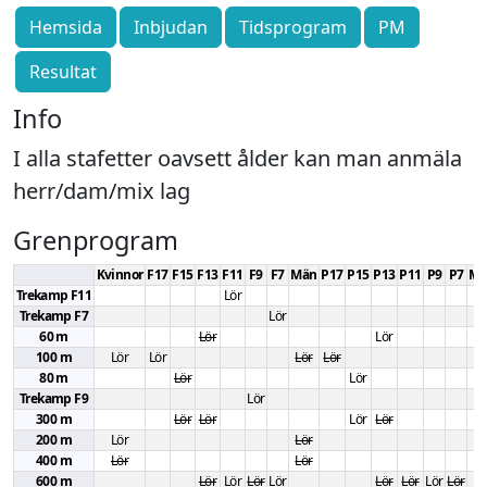
Hemsida
Inbjudan
Tidsprogram
PM
Resultat
Info
I alla stafetter oavsett ålder kan man anmäla 
herr/dam/mix lag
Grenprogram
Kvinnor
F17
F15
F13
F11
F9
F7
Män
P17
P15
P13
P11
P9
P7
Mi
Trekamp F11
Lör
Trekamp F7
Lör
60 m
Lör
Lör
100 m
Lör
Lör
Lör
Lör
80 m
Lör
Lör
Trekamp F9
Lör
300 m
Lör
Lör
Lör
Lör
200 m
Lör
Lör
400 m
Lör
Lör
600 m
Lör
Lör
Lör
Lör
Lör
Lör
Lör
Lör