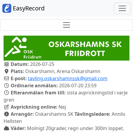
EasyRecord
Datum:
2026-07-25
Plats:
Oskarshamn, Arena Oskarshamn
E-post:
tavling.oskarshamnssk@gmail.com
Ordinarie anmälan:
2026-07-20 23:59
Efteranmälan fram till:
sista avprickningstid i varje
gren
Avprickning online:
Nej
Arrangör:
Oskarshamns SK
Tävlingsledare:
Annlis
Hellsten
Väder:
Molnigt 20grader, regn under 300m loppet.