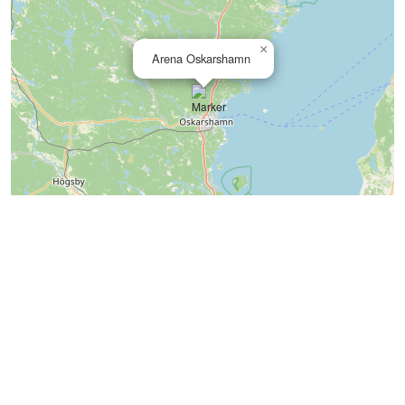
×
Arena Oskarshamn