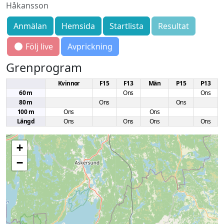
Håkansson
Anmälan
Hemsida
Startlista
Resultat
Följ live
Avprickning
Grenprogram
Kvinnor
F15
F13
Män
P15
P13
60 m
Ons
Ons
80 m
Ons
Ons
100 m
Ons
Ons
Längd
Ons
Ons
Ons
Ons
+
−