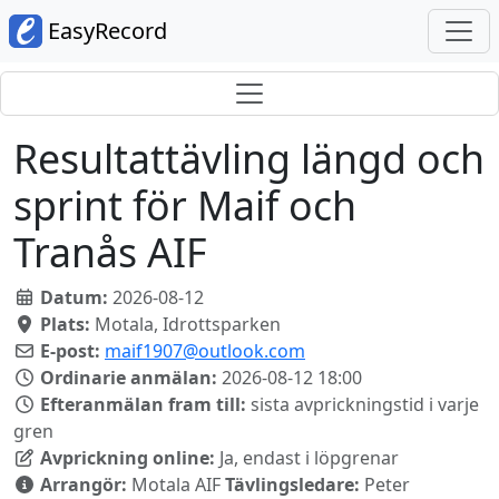
EasyRecord
Resultattävling längd och
sprint för Maif och
Tranås AIF
Datum:
2026-08-12
Plats:
Motala, Idrottsparken
E-post:
maif1907@outlook.com
Ordinarie anmälan:
2026-08-12 18:00
Efteranmälan fram till:
sista avprickningstid i varje
gren
Avprickning online:
Ja, endast i löpgrenar
Arrangör:
Motala AIF
Tävlingsledare:
Peter