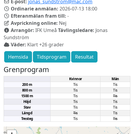
E-post:
jonas_sundstrom@mac.com
Ordinarie anmälan:
2026-07-13 18:00
Efteranmälan fram till:
-
Avprickning online:
Nej
Arrangör:
IFK Umeå
Tävlingsledare:
Jonas
Sundström
Väder:
Klart +26 grader
Hemsida
Tidsprogram
Resultat
Grenprogram
Kvinnor
Män
200 m
Tis
Tis
800 m
Tis
Tis
1500 m
Tis
Tis
Höjd
Tis
Tis
Stav
Tis
Tis
Längd
Tis
Tis
Tresteg
Tis
Tis