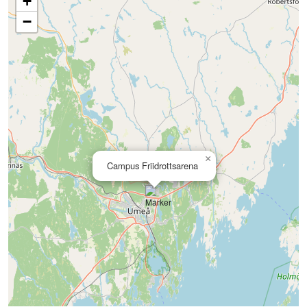
+
−
×
Campus Friidrottsarena