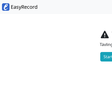
EasyRecord
Tävling
Start