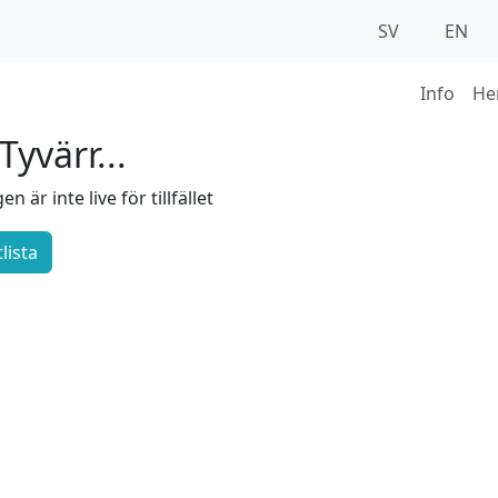
SV
EN
Info
He
Tyvärr...
en är inte live för tillfället
lista