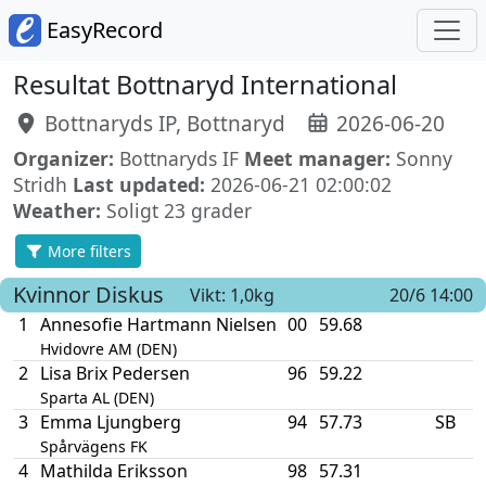
EasyRecord
Resultat Bottnaryd International
Bottnaryds IP, Bottnaryd
2026-06-20
Organizer:
Bottnaryds IF
Meet manager:
Sonny
Stridh
Last updated:
2026-06-21 02:00:02
Weather:
Soligt 23 grader
More filters
Kvinnor
Diskus
Vikt: 1,0kg
20/6 14:00
1
Annesofie Hartmann Nielsen
00
59.68
Hvidovre AM (DEN)
2
Lisa Brix Pedersen
96
59.22
Sparta AL (DEN)
3
Emma Ljungberg
94
57.73
SB
Spårvägens FK
4
Mathilda Eriksson
98
57.31