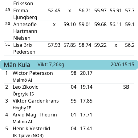
Eriksson
Emma
52.45
x
56.71
55.97
55.91
57.73
49
Ljungberg
Annesofie
x
59.10
59.01
59.68
56.11
59.12
50
Hartmann
Nielsen
Lisa Brix
57.93
57.85
58.74
59.22
x
56.29
51
Pedersen
Män
Kula
Vikt: 7,26kg
20/6 15:15
1
Wictor Petersson
98
20.17
Malmö AI
2
Leo Zikovic
04
19.14
SB
Örgryte IS
3
Viktor Gardenkrans
95
17.85
Högby IF
4
Arvid Mägi Theorin
01
17.71
Malmö AI
5
Henrik Vesterlid
04
17.41
IK Tjalve (NOR)