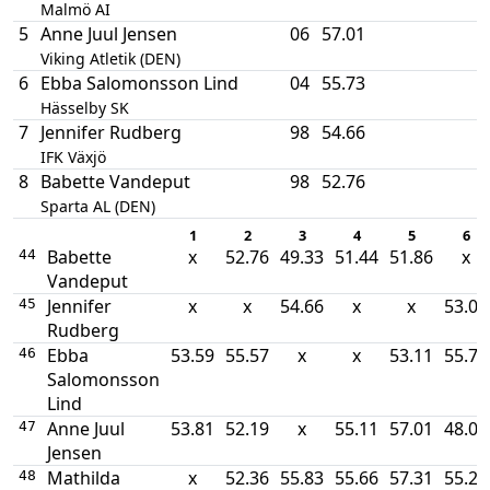
Malmö AI
5
Anne Juul Jensen
06
57.01
Viking Atletik (DEN)
6
Ebba Salomonsson Lind
04
55.73
Hässelby SK
7
Jennifer Rudberg
98
54.66
IFK Växjö
8
Babette Vandeput
98
52.76
Sparta AL (DEN)
1
2
3
4
5
6
Babette
x
52.76
49.33
51.44
51.86
x
44
Vandeput
Jennifer
x
x
54.66
x
x
53.05
45
Rudberg
Ebba
53.59
55.57
x
x
53.11
55.73
46
Salomonsson
Lind
Anne Juul
53.81
52.19
x
55.11
57.01
48.09
47
Jensen
Mathilda
x
52.36
55.83
55.66
57.31
55.21
48