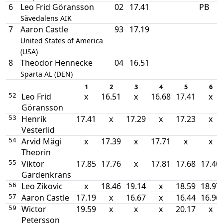
6
Leo Frid Göransson
02
17.41
PB
Sävedalens AIK
7
Aaron Castle
93
17.19
United States of America
(USA)
8
Theodor Hennecke
04
16.51
Sparta AL (DEN)
1
2
3
4
5
6
Leo Frid
x
16.51
x
16.68
17.41
x
52
Göransson
Henrik
17.41
x
17.29
x
17.23
x
53
Vesterlid
Arvid Mägi
x
17.39
x
17.71
x
x
54
Theorin
Viktor
17.85
17.76
x
17.81
17.68
17.40
55
Gardenkrans
Leo Zikovic
x
18.46
19.14
x
18.59
18.97
56
Aaron Castle
17.19
x
16.67
x
16.44
16.96
57
Wictor
19.59
x
x
x
20.17
x
59
Petersson