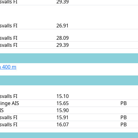
valls FI
29.39
valls FI
26.91
valls FI
28.09
valls FI
29.39
 400 m
valls FI
15.10
inge AIS
15.65
PB
IS
15.90
valls FI
15.91
PB
valls FI
16.07
PB