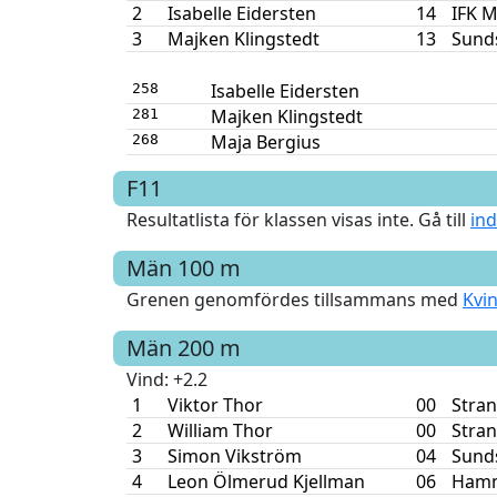
2
Isabelle Eidersten
14
IFK M
3
Majken Klingstedt
13
Sunds
Isabelle Eidersten
258
Majken Klingstedt
281
Maja Bergius
268
F11
Resultatlista för klassen visas inte. Gå till
ind
Män
100 m
Grenen genomfördes tillsammans med
Kvi
Män
200 m
Vind
: +2.2
1
Viktor Thor
00
Stran
2
William Thor
00
Stran
3
Simon Vikström
04
Sunds
4
Leon Ölmerud Kjellman
06
Hamm