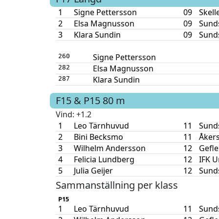
1
Signe Pettersson
09
Skell
2
Elsa Magnusson
09
Sunds
3
Klara Sundin
09
Sunds
Signe Pettersson
260
Elsa Magnusson
282
Klara Sundin
287
F15 & P15
80 m
Vind
: +1.2
1
Leo Tärnhuvud
11
Sunds
2
Bini Becksmo
11
Åker
3
Wilhelm Andersson
12
Gefle
4
Felicia Lundberg
12
IFK 
5
Julia Geijer
12
Sunds
Sammanställning per klass
P15
1
Leo Tärnhuvud
11
Sunds