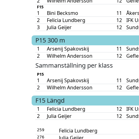
2
Wilhelm Andersson
12
Gefle
F15
1
Bini Becksmo
11
Åker
2
Felicia Lundberg
12
IFK 
3
Julia Geijer
12
Sunds
P15
300 m
1
Arsenij Spakovskij
11
Sunds
2
Wilhelm Andersson
12
Gefle
Sammanställning per klass
P15
1
Arsenij Spakovskij
11
Sunds
2
Wilhelm Andersson
12
Gefle
F15
Längd
1
Felicia Lundberg
12
IFK 
2
Julia Geijer
12
Sunds
Felicia Lundberg
259
Julia Geijer
276