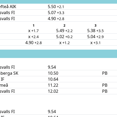
efteå AIK
5.50
+2.1
valls FI
5.07
+3.3
valls FI
4.90
+2.8
1
2
3
x
5.49
5.38
+1.7
+2.2
+3.5
x
5.02
5.04
+2.4
+0.2
+2.9
4.90
x
x
+2.8
+1.2
+3.1
valls FI
9.54
sberga SK
10.50
PB
 IF
10.64
Umeå
11.22
PB
valls FI
12.02
PB
valls FI
9.54