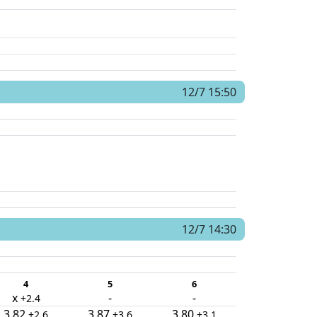
12/7 15:50
12/7 14:30
4
5
6
x
-
-
+2.4
3.82
3.87
3.80
+2.6
+3.6
+3.1