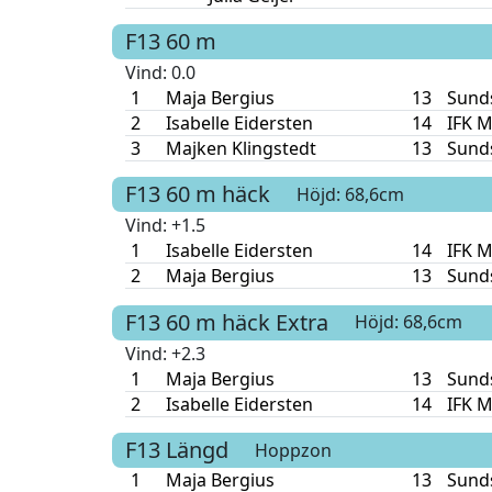
F13
60 m
Vind
: 0.0
1
Maja Bergius
13
Sunds
2
Isabelle Eidersten
14
IFK M
3
Majken Klingstedt
13
Sunds
F13
60 m häck
Höjd: 68,6cm
Vind
: +1.5
1
Isabelle Eidersten
14
IFK M
2
Maja Bergius
13
Sunds
F13
60 m häck
Extra
Höjd: 68,6cm
Vind
: +2.3
1
Maja Bergius
13
Sunds
2
Isabelle Eidersten
14
IFK M
F13
Längd
Hoppzon
1
Maja Bergius
13
Sunds