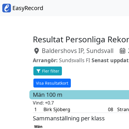
EasyRecord
Resultat Personliga Reko
Baldershovs IP, Sundsvall
Arrangör:
Sundsvalls FI
Senast uppdat
Fler filter
Visa Resultatkort
Män
100 m
Vind
: +0.7
1
Birk Sjöberg
08
Stran
Sammanställning per klass
Män