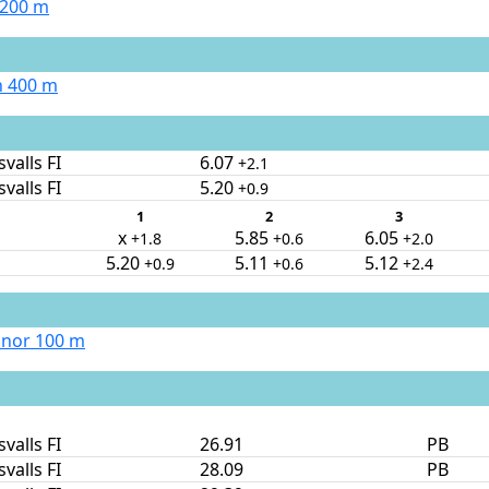
 200 m
 400 m
valls FI
6.07
+2.1
valls FI
5.20
+0.9
1
2
3
x
5.85
6.05
+1.8
+0.6
+2.0
5.20
5.11
5.12
+0.9
+0.6
+2.4
nnor 100 m
valls FI
26.91
PB
valls FI
28.09
PB