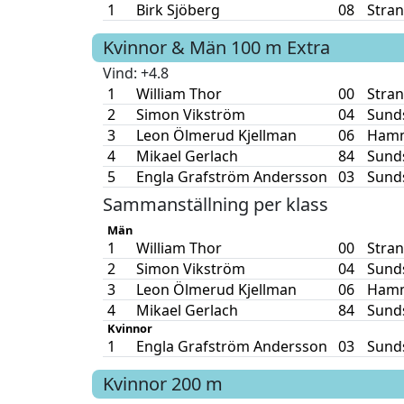
1
Birk Sjöberg
08
Stran
Kvinnor & Män
100 m
Extra
Vind
: +4.8
1
William Thor
00
Stran
2
Simon Vikström
04
Sunds
3
Leon Ölmerud Kjellman
06
Hamm
4
Mikael Gerlach
84
Sunds
5
Engla Grafström Andersson
03
Sunds
Sammanställning per klass
Män
1
William Thor
00
Stran
2
Simon Vikström
04
Sunds
3
Leon Ölmerud Kjellman
06
Hamm
4
Mikael Gerlach
84
Sunds
Kvinnor
1
Engla Grafström Andersson
03
Sunds
Kvinnor
200 m