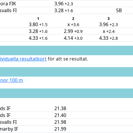
ora FIK
3.96
+2.3
valls FI
3.28
SB
+1.6
1
2
3
3.80
x
3.96
+1.5
+3.6
+2.3
3.28
2.99
x
+1.6
+0.9
+2.4
4.33
4.14
4.33
+1.6
+3.0
+2.8
ividuella resultatkort
för att se resultat.
nnor 100 m
ds IF
21.38
ds IF
21.40
valls FI
21.98
arby IF
21.99