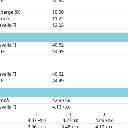
 IF
10.64
sberga SK
10.50
Umeå
11.22
valls FI
12.02
valls FI
40.62
 IF
44.49
valls FI
40.62
 IF
44.49
Umeå
4.49
+2.6
valls FI
4.10
+3.0
1
2
3
4.37
4.27
4.49
+2.0
0.0
+2.6
3.36
3.48
4.10
+2.8
+1.8
+3.0