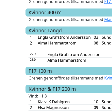
Grenen genomfördes tillsammans med
F17
Kvinnor
400 m
Grenen genomfördes tillsammans med
Män
Kvinnor
Längd
1
Engla Grafström Andersson
03
Sunds
2
Alma Hammarström
08
Sunds
Engla Grafström Andersson
279
Alma Hammarström
280
F17
100 m
Grenen genomfördes tillsammans med
Kvi
Kvinnor & F17
200 m
Vind
: +1.8
1
Klara K Dahlgren
10
Sunds
2
Elsa Magnusson
09
Sunds