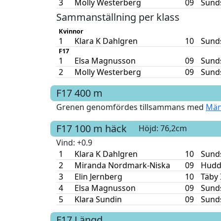
3
Molly Westerberg
09
Sunds
Sammanställning per klass
Kvinnor
1
Klara K Dahlgren
10
Sunds
F17
1
Elsa Magnusson
09
Sunds
2
Molly Westerberg
09
Sunds
F17
400 m
Grenen genomfördes tillsammans med
Män
F17
100 m häck
Höjd: 76,2cm
Vind
: +0.9
1
Klara K Dahlgren
10
Sunds
2
Miranda Nordmark-Niska
09
Hudd
3
Elin Jernberg
10
Täby 
4
Elsa Magnusson
09
Sunds
5
Klara Sundin
09
Sunds
F17
Längd