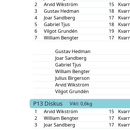
2
Arvid Wikström
15
Kvar
3
Gustav Hedman
18
Kvar
4
Joar Sandberg
17
Kvar
5
Gabriel Tjus
18
Kvar
6
Vilgot Grundén
19
Kvar
7
William Bengter
17
Kvar
Gustav Hedman
Joar Sandberg
Gabriel Tjus
William Bengter
Julius Birgerson
Arvid Wikström
Vilgot Grundén
P13
Diskus
Vikt: 0,6kg
1
Arvid Wikström
15
Kvar
2
William Bengter
17
Kvar
3
Joar Sandberg
17
Kvar