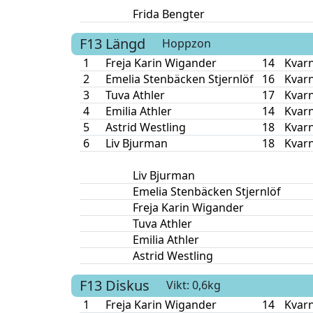
Frida Bengter
F13
Längd
Hoppzon
1
Freja Karin Wigander
14
Kvar
2
Emelia Stenbäcken Stjernlöf
16
Kvar
3
Tuva Athler
17
Kvar
4
Emilia Athler
14
Kvar
5
Astrid Westling
18
Kvar
6
Liv Bjurman
18
Kvar
Liv Bjurman
Emelia Stenbäcken Stjernlöf
Freja Karin Wigander
Tuva Athler
Emilia Athler
Astrid Westling
F13
Diskus
Vikt: 0,6kg
1
Freja Karin Wigander
14
Kvar