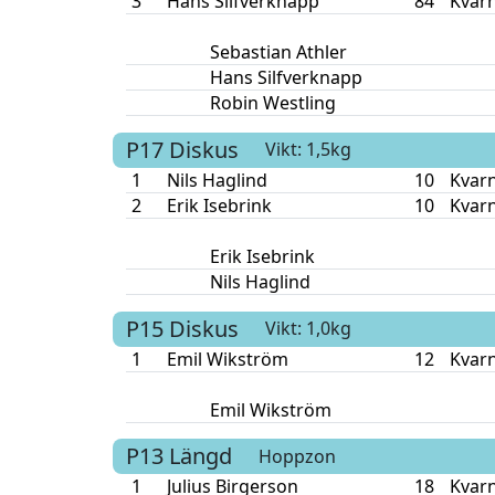
3
Hans Silfverknapp
84
Kvar
Sebastian Athler
Hans Silfverknapp
Robin Westling
P17
Diskus
Vikt: 1,5kg
1
Nils Haglind
10
Kvar
2
Erik Isebrink
10
Kvar
Erik Isebrink
Nils Haglind
P15
Diskus
Vikt: 1,0kg
1
Emil Wikström
12
Kvar
Emil Wikström
P13
Längd
Hoppzon
1
Julius Birgerson
18
Kvar