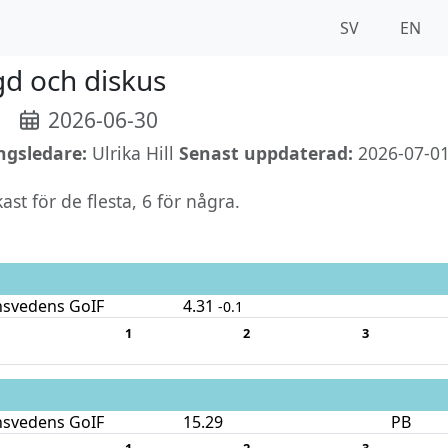
SV
EN
gd och diskus
2026-06-30
ngsledare:
Ulrika Hill
Senast uppdaterad:
2026-07-01
st för de flesta, 6 för några.
nsvedens GoIF
4.31
-0.1
1
2
3
nsvedens GoIF
15.29
PB