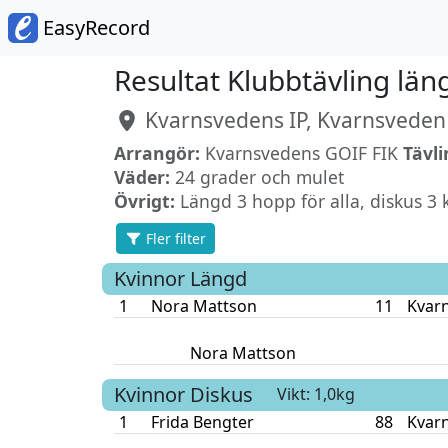
EasyRecord
Resultat Klubbtävling län
Kvarnsvedens IP, Kvarnsveden
Arrangör:
Kvarnsvedens GOIF FIK
Tävli
Väder:
24 grader och mulet
Övrigt:
Längd 3 hopp för alla, diskus 3 ka
Fler filter
Kvinnor
Längd
1
Nora Mattson
11
Kvar
Nora Mattson
Kvinnor
Diskus
Vikt: 1,0kg
1
Frida Bengter
88
Kvar