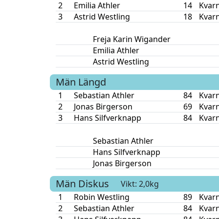
2
Emilia Athler
14
Kvar
3
Astrid Westling
18
Kvar
Freja Karin Wigander
Emilia Athler
Astrid Westling
Män
Längd
1
Sebastian Athler
84
Kvar
2
Jonas Birgerson
69
Kvar
3
Hans Silfverknapp
84
Kvar
Sebastian Athler
Hans Silfverknapp
Jonas Birgerson
Män
Diskus
Vikt: 2,0kg
1
Robin Westling
89
Kvar
2
Sebastian Athler
84
Kvar