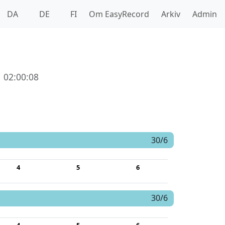
DA
DE
FI
Om EasyRecord
Arkiv
Admin
 02:00:08
30/6
4
5
6
30/6