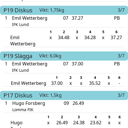
P19
Diskus
Vikt: 1,75kg
3/7
1
Emil Wetterberg
07
37.27
PB
IFK Lund
1
2
3
4
5
6
Emil
x
34.48
x
34.28
x
37.27
Wetterberg
P19
Slägga
Vikt: 6,0kg
3/7
1
Emil Wetterberg
07
37.00
PB
IFK Lund
1
2
3
4
5
6
Emil Wetterberg
37.00
x
x
35.52
x
-
P17
Diskus
Vikt: 1,5kg
3/7
1
Hugo Forsberg
09
26.49
Lomma FIK
1
2
3
4
5
6
Hugo
x
26.49
24.38
23.62
x
x