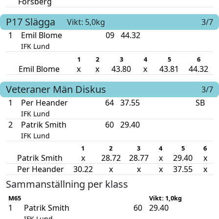
Forsberg
P17
Slägga
Vikt: 5,0kg
3/7
1
Emil Blome
09
44.32
IFK Lund
1
2
3
4
5
6
Emil Blome
x
x
43.80
x
43.81
44.32
Veteraner Män
Diskus
3/7
1
Per Heander
64
37.55
SB
IFK Lund
2
Patrik Smith
60
29.40
IFK Lund
1
2
3
4
5
6
Patrik Smith
x
28.72
28.77
x
29.40
x
Per Heander
30.22
x
x
x
37.55
x
Sammanställning per klass
M65
Vikt: 1,0kg
1
Patrik Smith
60
29.40
IFK Lund