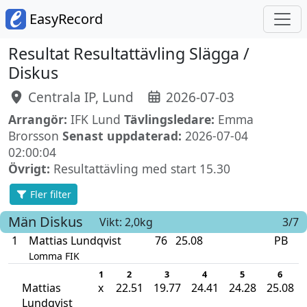
EasyRecord
Resultat Resultattävling Slägga /
Diskus
Centrala IP, Lund
2026-07-03
Arrangör:
IFK Lund
Tävlingsledare:
Emma
Brorsson
Senast uppdaterad:
2026-07-04
02:00:04
Övrigt:
Resultattävling med start 15.30
Fler filter
Män
Diskus
Vikt: 2,0kg
3/7
1
Mattias Lundqvist
76
25.08
PB
Lomma FIK
1
2
3
4
5
6
Mattias
x
22.51
19.77
24.41
24.28
25.08
Lundqvist