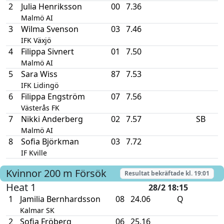
2
Julia Henriksson
00
7.36
Malmö AI
3
Wilma Svenson
03
7.46
IFK Växjö
4
Filippa Sivnert
01
7.50
Malmö AI
5
Sara Wiss
87
7.53
IFK Lidingö
6
Filippa Engström
07
7.56
Västerås FK
7
Nikki Anderberg
02
7.57
SB
Malmö AI
8
Sofia Björkman
03
7.72
IF Kville
Kvinnor
200 m
Försök
Resultat bekräftade kl.
19:01
Heat 1
28/2 18:15
1
Jamilia Bernhardsson
08
24.06
Q
Kalmar SK
2
Sofia Fröberg
06
25.16