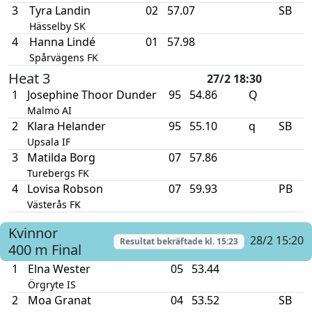
3
Tyra Landin
02
57.07
SB
Hässelby SK
4
Hanna Lindé
01
57.98
Spårvägens FK
Heat 3
27/2 18:30
1
Josephine Thoor Dunder
95
54.86
Q
Malmö AI
2
Klara Helander
95
55.10
q
SB
Upsala IF
3
Matilda Borg
07
57.86
Turebergs FK
4
Lovisa Robson
07
59.93
PB
Västerås FK
Kvinnor
28/2 15:20
Resultat bekräftade kl.
15:23
400 m
Final
1
Elna Wester
05
53.44
Örgryte IS
2
Moa Granat
04
53.52
SB