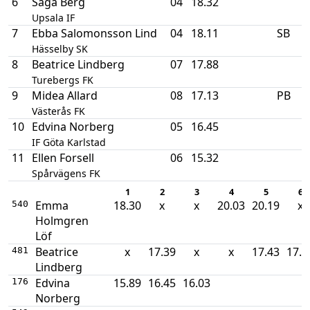
6
Saga Berg
04
18.32
Upsala IF
7
Ebba Salomonsson Lind
04
18.11
SB
Hässelby SK
8
Beatrice Lindberg
07
17.88
Turebergs FK
9
Midea Allard
08
17.13
PB
Västerås FK
10
Edvina Norberg
05
16.45
IF Göta Karlstad
11
Ellen Forsell
06
15.32
Spårvägens FK
1
2
3
4
5
6
Emma
18.30
x
x
20.03
20.19
x
540
Holmgren
Löf
Beatrice
x
17.39
x
x
17.43
17.8
481
Lindberg
Edvina
15.89
16.45
16.03
176
Norberg