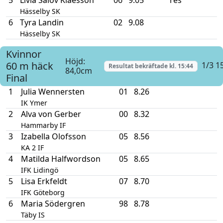
Hässelby SK
6
Tyra Landin
02
9.08
Hässelby SK
Kvinnor
Höjd:
60 m häck
1/3 1
Resultat bekräftade kl.
15:44
84,0cm
Final
1
Julia Wennersten
01
8.26
IK Ymer
2
Alva von Gerber
00
8.32
Hammarby IF
3
Izabella Olofsson
05
8.56
KA 2 IF
4
Matilda Halfwordson
05
8.65
IFK Lidingö
5
Lisa Erkfeldt
07
8.70
IFK Göteborg
6
Maria Södergren
98
8.78
Täby IS