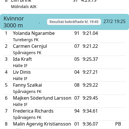
Mölndals AIK
Kvinnor
27/2 19:25
.
Resultat bekräftade kl.
19:45
3000 m
1
Yolanda Ngarambe
91
9:21.04
Turebergs FK
2
Carmen Cernjul
07
9:21.22
Spårvägens FK
3
Ida Kraft
05
9:25.37
Hälle IF
4
Liv Dinis
04
9:27.21
Hälle IF
5
Fanny Szalkai
08
9:29.22
Spårvägens FK
6
Majken Söderlund Larsson
07
9:29.45
Hälle IF
7
Frederica Richards
94
9:34.61
Spårvägens FK
8
Malin Agervig Kristiansson
01
9:36.07
PB