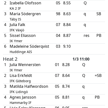
2
Izabella Olofsson
05
8.55
Q
KA 2 IF
3
Maria Södergren
98
8.63
q
SB
Täby IS
4
Julia Falk
07
8.84
q
IFK Växjö
5
Sissel Eliasson
04
8.87
res
PB
IK Ymer
6
Madeleine Söderqvist
03
9.10
Huddinge AIS
Heat 2
1/3 11:00
1
Julia Wennersten
01
8.28
Q
IK Ymer
2
Lisa Erkfeldt
07
8.64
Q
=SB
IFK Göteborg
3
Matilda Halfwordson
05
8.74
q
IFK Lidingö
4
Agnes Jansson
05
8.81
q
PB
Hammarby IF
5
Livia Salov Klaesson
06
9.05
res