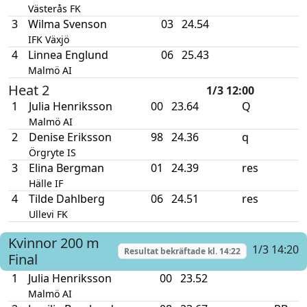
Västerås FK
3
Wilma Svenson
03
24.54
IFK Växjö
4
Linnea Englund
06
25.43
Malmö AI
Heat 2
1/3 12:00
1
Julia Henriksson
00
23.64
Q
Malmö AI
2
Denise Eriksson
98
24.36
q
Örgryte IS
3
Elina Bergman
01
24.39
res
Hälle IF
4
Tilde Dahlberg
06
24.51
res
Ullevi FK
Kvinnor
200 m
1/3 14:20
Resultat bekräftade kl.
14:22
Final
1
Julia Henriksson
00
23.52
Malmö AI