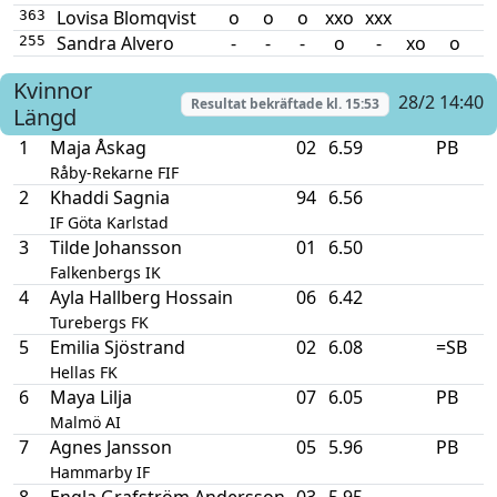
Lovisa Blomqvist
o
o
o
xxo
xxx
363
Sandra Alvero
-
-
-
o
-
xo
o
255
Kvinnor
28/2 14:40
Resultat bekräftade kl.
15:53
Längd
1
Maja Åskag
02
6.59
PB
Råby-Rekarne FIF
2
Khaddi Sagnia
94
6.56
IF Göta Karlstad
3
Tilde Johansson
01
6.50
Falkenbergs IK
4
Ayla Hallberg Hossain
06
6.42
Turebergs FK
5
Emilia Sjöstrand
02
6.08
=SB
Hellas FK
6
Maya Lilja
07
6.05
PB
Malmö AI
7
Agnes Jansson
05
5.96
PB
Hammarby IF
8
Engla Grafström Andersson
03
5.95