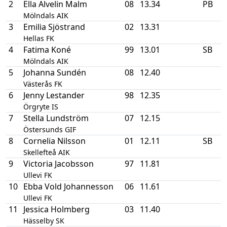
2
Ella Alvelin Malm
08
13.34
PB
Mölndals AIK
3
Emilia Sjöstrand
02
13.31
Hellas FK
4
Fatima Koné
99
13.01
SB
Mölndals AIK
5
Johanna Sundén
08
12.40
Västerås FK
6
Jenny Lestander
98
12.35
Örgryte IS
7
Stella Lundström
07
12.15
Östersunds GIF
8
Cornelia Nilsson
01
12.11
SB
Skellefteå AIK
9
Victoria Jacobsson
97
11.81
Ullevi FK
10
Ebba Vold Johannesson
06
11.61
Ullevi FK
11
Jessica Holmberg
03
11.40
Hässelby SK