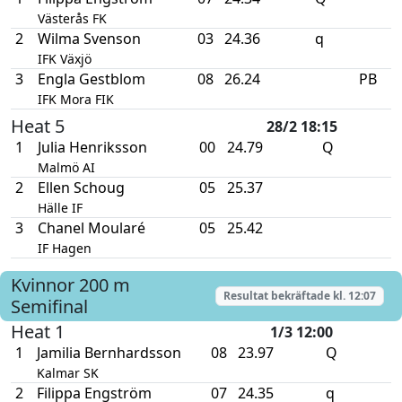
Västerås FK
2
Wilma Svenson
03
24.36
q
IFK Växjö
3
Engla Gestblom
08
26.24
PB
IFK Mora FIK
Heat 5
28/2 18:15
1
Julia Henriksson
00
24.79
Q
Malmö AI
2
Ellen Schoug
05
25.37
Hälle IF
3
Chanel Moularé
05
25.42
IF Hagen
Kvinnor
200 m
Resultat bekräftade kl.
12:07
Semifinal
Heat 1
1/3 12:00
1
Jamilia Bernhardsson
08
23.97
Q
Kalmar SK
2
Filippa Engström
07
24.35
q