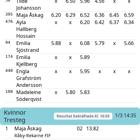
Tilde
x
6.50
5.96
4.56
x
x
50
Johansson
Maja Åskag
6.20
6.29
6.52
6.36
6.45
6.59
395
Ayla
x
x
6.20
6.42
6.37
6.34
476
Hallberg
Hossain
Emilia
5.88
x
6.08
5.79
x
5.66
94
Sjöstrand
Emilia
x
x
5.89
174
Kjellberg
Engla
x
x
5.95
x
x
x
440
Grafström
Andersson
Madeleine
x
5.80
5.83
108
Söderqvist
Kvinnor
1/3 14:35
Resultat bekräftade kl.
16:05
Tresteg
1
Maja Åskag
02
13.82
Råby-Rekarne FIF