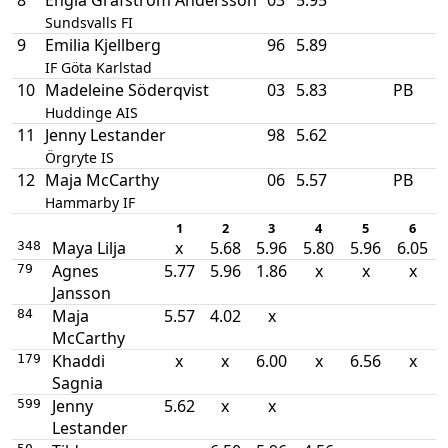
Sundsvalls FI
9
Emilia Kjellberg
96
5.89
IF Göta Karlstad
10
Madeleine Söderqvist
03
5.83
PB
Huddinge AIS
11
Jenny Lestander
98
5.62
Örgryte IS
12
Maja McCarthy
06
5.57
PB
Hammarby IF
1
2
3
4
5
6
Maya Lilja
x
5.68
5.96
5.80
5.96
6.05
348
Agnes
5.77
5.96
1.86
x
x
x
79
Jansson
Maja
5.57
4.02
x
84
McCarthy
Khaddi
x
x
6.00
x
6.56
x
179
Sagnia
Jenny
5.62
x
x
599
Lestander