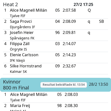
Heat 2
27/2 17:25
1
Alice Magnell Millán
05
2:07.58
Q
Tjalve FIF
2
Saga Provci
04
2:08.09
q
SB
Djurgårdens IF
3
Josefin Heier
96
2:09.81
q
Spårvägens FK
4
Filippa Zäll
03
2:14.07
Örgryte IS
5
Elenie Carlsson
05
2:14.23
IFK Växjö
6
Silke Hornstrand
09
2:32.67
Kalmar SK
Kvinnor
28/2 13:50
Resultat bekräftade kl.
13:54
800 m
Final
1
Alice Magnell Millán
05
2:08.03
Tjalve FIF
2
Maria Freij
98
2:08.30