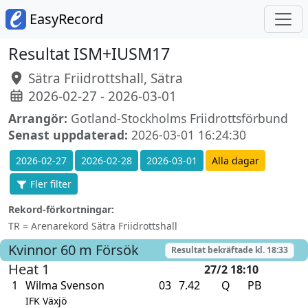
EasyRecord
Resultat ISM+IUSM17
Sätra Friidrottshall, Sätra
2026-02-27 - 2026-03-01
Arrangör:
Gotland-Stockholms Friidrottsförbund
Senast uppdaterad:
2026-03-01 16:24:30
2026-02-27
2026-02-28
2026-03-01
Alla dagar
Fler filter
Rekord-förkortningar:
TR = Arenarekord Sätra Friidrottshall
Kvinnor
60 m
Försök
Resultat bekräftade kl.
18:33
Heat 1
27/2 18:10
1
Wilma Svenson
03
7.42
Q
PB
IFK Växjö