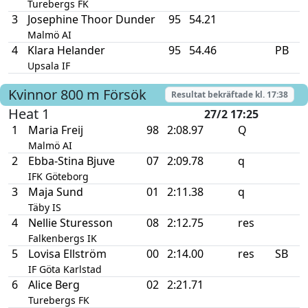
Turebergs FK
3
Josephine Thoor Dunder
95
54.21
Malmö AI
4
Klara Helander
95
54.46
PB
Upsala IF
Kvinnor
800 m
Försök
Resultat bekräftade kl.
17:38
Heat 1
27/2 17:25
1
Maria Freij
98
2:08.97
Q
Malmö AI
2
Ebba-Stina Bjuve
07
2:09.78
q
IFK Göteborg
3
Maja Sund
01
2:11.38
q
Täby IS
4
Nellie Sturesson
08
2:12.75
res
Falkenbergs IK
5
Lovisa Ellström
00
2:14.00
res
SB
IF Göta Karlstad
6
Alice Berg
02
2:21.71
Turebergs FK