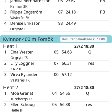
2
Jamilia Bernhardsson
08
23.67
PB
Kalmar SK
3
Filippa Engström
07
24.18
PB
Västerås FK
4
Denise Eriksson
98
24.49
Örgryte IS
Kvinnor
400 m
Försök
Resultat bekräftade kl.
19:09
Heat 1
27/2 18:30
1
Elna Wester
05
54.63
Q
Örgryte IS
2
Lilly Loggner
07
56.31
res
KA 2 IF
3
Virva Rylander
00
57.12
Västerås FK
Heat 2
27/2 18:30
1
Moa Granat
04
54.56
Q
Turebergs FK
2
Ellen Schoug
05
56.38
res
Hälle IF