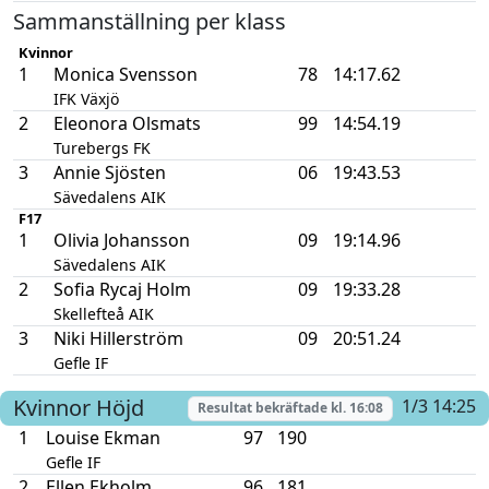
Sammanställning per klass
Kvinnor
1
Monica Svensson
78
14:17.62
IFK Växjö
2
Eleonora Olsmats
99
14:54.19
Turebergs FK
3
Annie Sjösten
06
19:43.53
Sävedalens AIK
F17
1
Olivia Johansson
09
19:14.96
Sävedalens AIK
2
Sofia Rycaj Holm
09
19:33.28
Skellefteå AIK
3
Niki Hillerström
09
20:51.24
Gefle IF
Kvinnor
Höjd
1/3 14:25
Resultat bekräftade kl.
16:08
1
Louise Ekman
97
190
Gefle IF
2
Ellen Ekholm
96
181