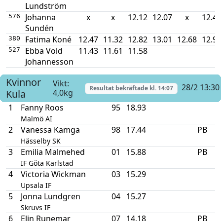
Lundström
Johanna
x
x
12.12
12.07
x
12.4
576
Sundén
Fatima Koné
12.47
11.32
12.82
13.01
12.68
12.9
380
Ebba Vold
11.43
11.61
11.58
527
Johannesson
Kvinnor
Vikt:
28/2 13:30
Resultat bekräftade kl.
14:07
Kula
4,0kg
1
Fanny Roos
95
18.93
Malmö AI
2
Vanessa Kamga
98
17.44
PB
Hässelby SK
3
Emilia Malmehed
01
15.88
PB
IF Göta Karlstad
4
Victoria Wickman
03
15.29
Upsala IF
5
Jonna Lundgren
04
15.27
Skruvs IF
6
Elin Runemar
07
14.18
PB