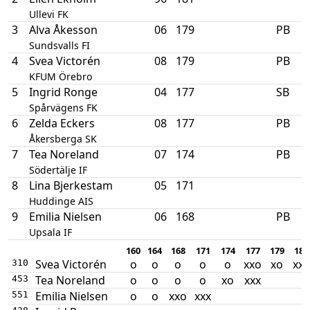
Ullevi FK
3
Alva Åkesson
06
179
PB
Sundsvalls FI
4
Svea Victorén
08
179
PB
KFUM Örebro
5
Ingrid Ronge
04
177
SB
Spårvägens FK
6
Zelda Eckers
08
177
PB
Åkersberga SK
7
Tea Noreland
07
174
PB
Södertälje IF
8
Lina Bjerkestam
05
171
Huddinge AIS
9
Emilia Nielsen
06
168
PB
Upsala IF
160
164
168
171
174
177
179
181
Svea Victorén
o
o
o
o
o
xxo
xo
xxx
310
Tea Noreland
o
o
o
o
xo
xxx
453
Emilia Nielsen
o
o
xxo
xxx
551