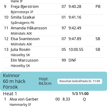
Hälle IF
9
Freja Bjerström
07
9:40.28
PB
Björnstorps IF
10
Smilla Szalkai
01
9:41.16
Spårvägens FK
11
Amanda Håkansson
97
9:42.49
Mölndals AIK
12
Elsa Svantesson
07
9:47.89
SB
Mölndals AIK
13
Julia Rosén
05
10:00.55
SB
Hässelby SK
Elin Marcusson
99
DNF
Hässelby SK
Kvinnor
Höjd:
60 m häck
Resultat bekräftade kl.
11:09
84,0cm
Försök
Heat 1
1/3 11:00
1
Alva von Gerber
00
8.33
Q
Hammarby IF