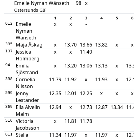
Emelie Nyman Wänseth
98
x
Östersunds GIF
1
2
3
4
5
6
Emelie
x
x
-
612
Nyman
Wänseth
Maja Åskag
x
13.70
13.66
13.82
x
x
395
Jessica
x
x
11.40
137
Holmberg
Emilia
x
13.20
13.06
13.13
x
13.3
94
Sjöstrand
Cornelia
11.79
11.92
x
11.93
x
12.1
398
Nilsson
Jenny
12.35
12.01
12.25
x
x
x
599
Lestander
Ella Alvelin
12.94
x
12.73
12.87
13.34
11.4
369
Malm
Victoria
x
11.81
11.78
516
Jacobsson
Stella
11.34
11.97
x
11.97
x
12.1
611