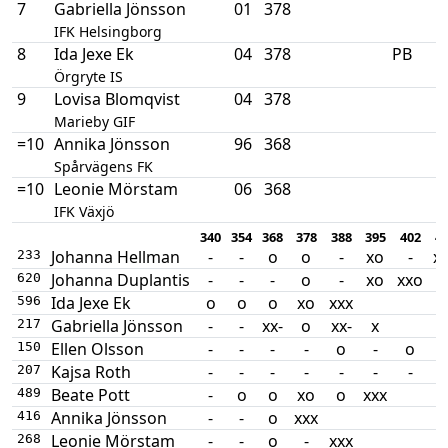
7
Gabriella Jönsson
01
378
IFK Helsingborg
8
Ida Jexe Ek
04
378
PB
Örgryte IS
9
Lovisa Blomqvist
04
378
Marieby GIF
=10
Annika Jönsson
96
368
Spårvägens FK
=10
Leonie Mörstam
06
368
IFK Växjö
340
354
368
378
388
395
402
4
Johanna Hellman
-
-
o
o
-
xo
-
x
233
Johanna Duplantis
-
-
-
o
-
xo
xxo
-
620
Ida Jexe Ek
o
o
o
xo
xxx
596
Gabriella Jönsson
-
-
xx-
o
xx-
x
217
Ellen Olsson
-
-
-
-
o
-
o
150
Kajsa Roth
-
-
-
-
-
-
-
-
207
Beate Pott
-
o
o
xo
o
xxx
489
Annika Jönsson
-
-
o
xxx
416
Leonie Mörstam
-
-
o
-
xxx
268