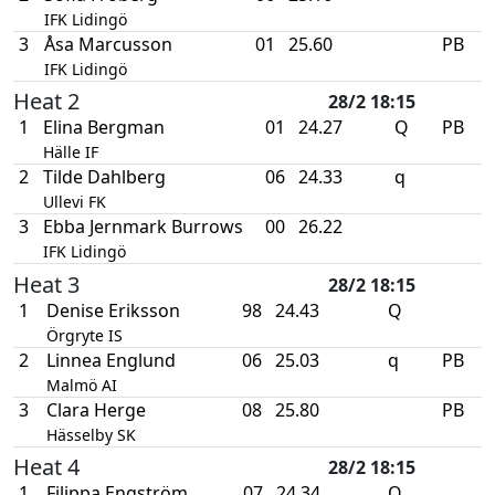
IFK Lidingö
3
Åsa Marcusson
01
25.60
PB
IFK Lidingö
Heat 2
28/2 18:15
1
Elina Bergman
01
24.27
Q
PB
Hälle IF
2
Tilde Dahlberg
06
24.33
q
Ullevi FK
3
Ebba Jernmark Burrows
00
26.22
IFK Lidingö
Heat 3
28/2 18:15
1
Denise Eriksson
98
24.43
Q
Örgryte IS
2
Linnea Englund
06
25.03
q
PB
Malmö AI
3
Clara Herge
08
25.80
PB
Hässelby SK
Heat 4
28/2 18:15
1
Filippa Engström
07
24.34
Q