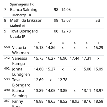
Spårvägens FK
7
Bianca Salming
98
14.05
Turebergs FK
8
Mathilda Eriksson
98
13.67
SB
Malmö AI
9
Tova Björngard
06
12.78
Upsala IF
1
2
3
4
5
6
Victoria
15.18
14.86
x
x
x
15.29
558
Wickman
Vanessa
15.73
16.27
16.90
17.44
17.31
x
142
Kamga
Jonna
14.60
15.27
x
x
15.00
15.09
402
Lundgren
Tova
12.69
x
12.78
533
Björngard
Bianca
13.89
14.05
13.85
x
13.11
13.97
490
Salming
Fanny
18.88
18.63
18.52
18.93
18.16
18.58
357
Roos