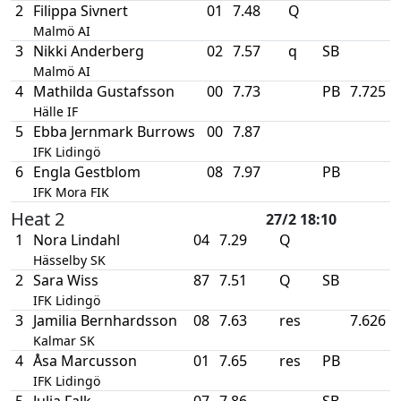
2
Filippa Sivnert
01
7.48
Q
Malmö AI
3
Nikki Anderberg
02
7.57
q
SB
Malmö AI
4
Mathilda Gustafsson
00
7.73
PB
7.725
Hälle IF
5
Ebba Jernmark Burrows
00
7.87
IFK Lidingö
6
Engla Gestblom
08
7.97
PB
IFK Mora FIK
Heat 2
27/2 18:10
1
Nora Lindahl
04
7.29
Q
Hässelby SK
2
Sara Wiss
87
7.51
Q
SB
IFK Lidingö
3
Jamilia Bernhardsson
08
7.63
res
7.626
Kalmar SK
4
Åsa Marcusson
01
7.65
res
PB
IFK Lidingö
5
Julia Falk
07
7.86
SB