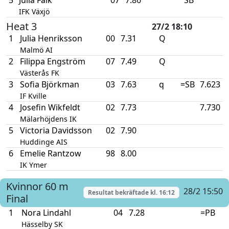
IFK Växjö
Heat 3
27/2 18:10
1
Julia Henriksson
00
7.31
Q
Malmö AI
2
Filippa Engström
07
7.49
Q
Västerås FK
3
Sofia Björkman
03
7.63
q
=SB
7.623
IF Kville
4
Josefin Wikfeldt
02
7.73
7.730
Mälarhöjdens IK
5
Victoria Davidsson
02
7.90
Huddinge AIS
6
Emelie Rantzow
98
8.00
IK Ymer
Kvinnor
60 m
28/2 15:50
Resultat bekräftade kl.
16:12
Final
1
Nora Lindahl
04
7.28
=PB
Hässelby SK