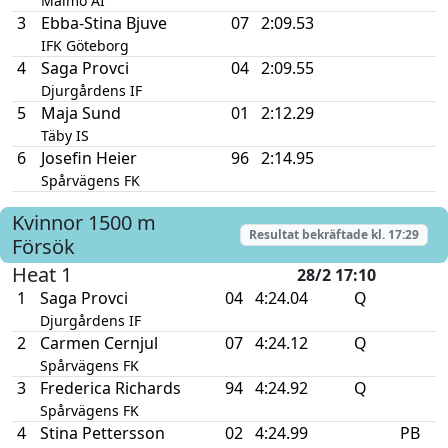
Malmö AI
3
Ebba-Stina Bjuve
07
2:09.53
IFK Göteborg
4
Saga Provci
04
2:09.55
Djurgårdens IF
5
Maja Sund
01
2:12.29
Täby IS
6
Josefin Heier
96
2:14.95
Spårvägens FK
Kvinnor
1500 m
Resultat bekräftade kl.
17:29
Försök
Heat 1
28/2 17:10
1
Saga Provci
04
4:24.04
Q
Djurgårdens IF
2
Carmen Cernjul
07
4:24.12
Q
Spårvägens FK
3
Frederica Richards
94
4:24.92
Q
Spårvägens FK
4
Stina Pettersson
02
4:24.99
PB