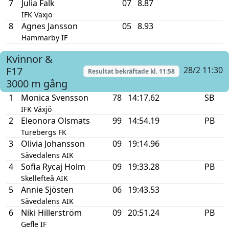
7
Julia Falk
07
8.87
IFK Växjö
8
Agnes Jansson
05
8.93
Hammarby IF
Kvinnor &
F17
28/2 11:30
Resultat bekräftade kl.
11:58
3000 m gång
1
Monica Svensson
78
14:17.62
SB
IFK Växjö
2
Eleonora Olsmats
99
14:54.19
PB
Turebergs FK
3
Olivia Johansson
09
19:14.96
Sävedalens AIK
4
Sofia Rycaj Holm
09
19:33.28
PB
Skellefteå AIK
5
Annie Sjösten
06
19:43.53
Sävedalens AIK
6
Niki Hillerström
09
20:51.24
PB
Gefle IF