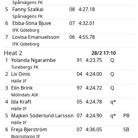
Spårvägens FK
5
Fanny Szalkai
08
4:27.18
Spårvägens FK
6
Ebba-Stina Bjuve
07
4:32.01
IFK Göteborg
7
Lovisa Emanuelsson
06
4:55.78
IFK Göteborg
Heat 2
28/2 17:10
1
Yolanda Ngarambe
91
4:23.75
Q
Turebergs FK
2
Liv Dinis
04
4:24.00
Q
Hälle IF
3
Elin Brink
97
4:24.72
Q
Mölndals AIK
4
Ida Kraft
05
4:24.78
q*
Hälle IF
5
Majken Söderlund Larsson
07
4:24.90
q*
PB
Hälle IF
6
Freja Bjerström
07
4:36.05
SB
Björnstorps IF