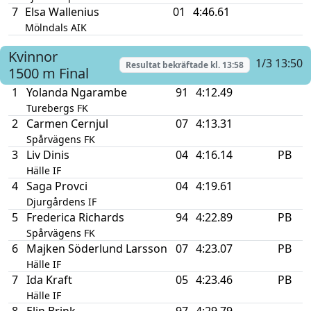
7
Elsa Wallenius
01
4:46.61
Mölndals AIK
Kvinnor
1/3 13:50
Resultat bekräftade kl.
13:58
1500 m
Final
1
Yolanda Ngarambe
91
4:12.49
Turebergs FK
2
Carmen Cernjul
07
4:13.31
Spårvägens FK
3
Liv Dinis
04
4:16.14
PB
Hälle IF
4
Saga Provci
04
4:19.61
Djurgårdens IF
5
Frederica Richards
94
4:22.89
PB
Spårvägens FK
6
Majken Söderlund Larsson
07
4:23.07
PB
Hälle IF
7
Ida Kraft
05
4:23.46
PB
Hälle IF
8
Elin Brink
97
4:29.79