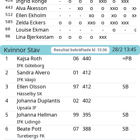
Ingrid Ronge
-
o
o
o
xxo
o
xxx
428
Alva Åkesson
-
-
xo
o
o
xxo
o
xxx
443
Ellen Ekholm
-
-
-
xo
o
xo
o
xxo
512
Zelda Eckers
o
o
o
xxo
o
xxo
xxx
585
Louise Ekman
-
-
-
-
-
o
-
o
60
Lina Bjerkestam
o
o
o
o
xxx
96
Kvinnor
Stav
28/2 13:45
Resultat bekräftade kl.
15:36
1
Kajsa Roth
06
440
=PB
IFK Göteborg
2
Sandra Alvero
01
412
IFK Växjö
3
Ellen Olsson
97
412
SB
Hässelby SK
4
Johanna Duplantis
02
402
Upsala IF
5
Johanna Hellman
99
395
SB
IFK Lidingö
6
Beate Pott
07
388
SB
Turebergs FK