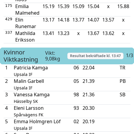
Emilia
15.19
15.39
15.09
15.04
x
15.88
175
Malmehed
Elin
13.17
14.18
13.77
14.07
13.57
x
429
Runemar
Mathilda
13.41
13.23
x
13.67
13.62
x
337
Eriksson
Kvinnor
Vikt:
1/3
Resultat bekräftade kl.
13:47
Viktkastning
9,08kg
1
Patricia Kamga
06
22.04
TR
Upsala IF
2
Malin Garbell
05
21.39
PB
Upsala IF
3
Vanessa Kamga
98
21.36
SB
Hässelby SK
4
Eleni Larsson
93
20.30
Spårvägens FK
5
Emma Holmgren Löf
02
20.19
Upsala IF