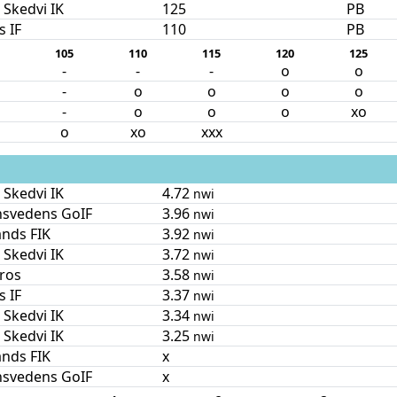
 Skedvi IK
125
PB
s IF
110
PB
105
110
115
120
125
-
-
-
o
o
-
o
o
o
o
-
o
o
o
xo
o
xo
xxx
 Skedvi IK
4.72
nwi
nsvedens GoIF
3.96
nwi
nds FIK
3.92
nwi
 Skedvi IK
3.72
nwi
ros
3.58
nwi
s IF
3.37
nwi
 Skedvi IK
3.34
nwi
 Skedvi IK
3.25
nwi
nds FIK
x
nsvedens GoIF
x