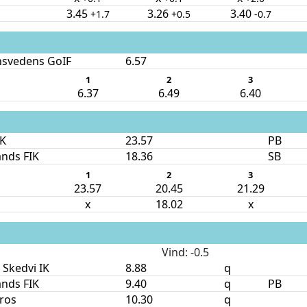
3.45
3.26
3.40
+1.7
+0.5
-0.7
nsvedens GoIF
6.57
1
2
3
6.37
6.49
6.40
IK
23.57
PB
nds FIK
18.36
SB
1
2
3
23.57
20.45
21.29
x
18.02
x
Vind
: -0.5
 Skedvi IK
8.88
q
nds FIK
9.40
q
PB
ros
10.30
q