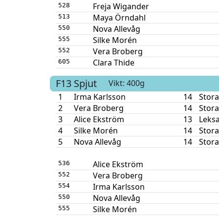
Freja Wigander
528
Maya Örndahl
513
Nova Allevåg
550
Silke Morén
555
Vera Broberg
552
Clara Thide
605
F13
Spjut
Vikt: 400g
1
Irma Karlsson
14
Stora
2
Vera Broberg
14
Stora
3
Alice Ekström
13
Leksa
4
Silke Morén
14
Stora
5
Nova Allevåg
14
Stora
Alice Ekström
536
Vera Broberg
552
Irma Karlsson
554
Nova Allevåg
550
Silke Morén
555