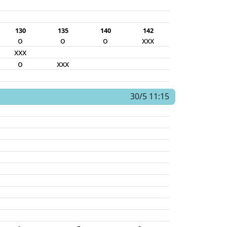
130
135
140
142
o
o
o
xxx
xxx
o
xxx
30/5 11:15