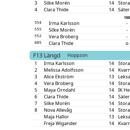
3
Silke Morén
14
Stora
4
Clara Thide
14
Säter
100
Irma Karlsson
-
554
Silke Morén
-
555
Vera Broberg
-
552
Clara Thide
o
605
F13
Längd
Hoppzon
1
Irma Karlsson
14
Stora
2
Melissa Adolfsson
14
Kvar
3
Alice Ekström
13
Leksa
4
Vera Broberg
14
Stora
5
Maya Örndahl
14
IK He
6
Clara Thide
14
Säter
7
Silke Morén
14
Stora
8
Nova Allevåg
14
Stora
Maja Hallor
13
Leksa
Freja Wigander
14
Kvar