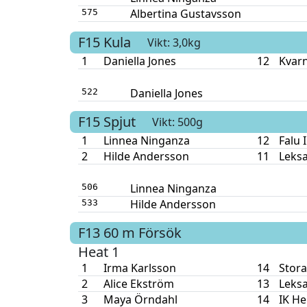
Albertina Gustavsson
575
F15
Kula
Vikt: 3,0kg
1
Daniella Jones
12
Kvar
Daniella Jones
522
F15
Spjut
Vikt: 500g
1
Linnea Ninganza
12
Falu 
2
Hilde Andersson
11
Leksa
Linnea Ninganza
506
Hilde Andersson
533
F13
60 m
Försök
Heat 1
1
Irma Karlsson
14
Stora
2
Alice Ekström
13
Leksa
3
Maya Örndahl
14
IK He