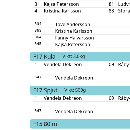
3
Kajsa Petersson
81
Ludvi
4
Kristina Karlsson
83
Stora
Tove Andersson
534
Kristina Karlsson
363
Fanny Halvarsson
364
Kajsa Petersson
545
F17
Kula
Vikt: 3,0kg
1
Vendela Dekreon
09
Råby-
Vendela Dekreon
547
F17
Spjut
Vikt: 500g
1
Vendela Dekreon
09
Råby-
Vendela Dekreon
547
F15
80 m