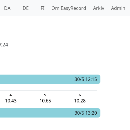
DA
DE
FI
Om EasyRecord
Arkiv
Admin
9:24
30/5 12:15
4
5
6
10.43
10.65
10.28
30/5 13:20