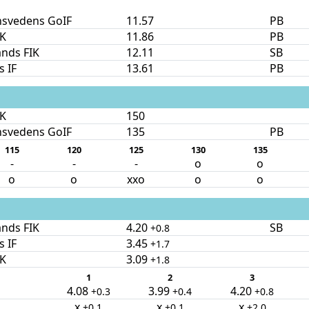
nsvedens GoIF
11.57
PB
IK
11.86
PB
nds FIK
12.11
SB
s IF
13.61
PB
IK
150
nsvedens GoIF
135
PB
115
120
125
130
135
-
-
-
o
o
o
o
xxo
o
o
nds FIK
4.20
SB
+0.8
s IF
3.45
+1.7
IK
3.09
+1.8
1
2
3
4.08
3.99
4.20
+0.3
+0.4
+0.8
x
x
x
+0.1
+0.1
+2.0