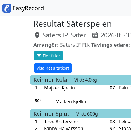
EasyRecord
Resultat Säterspelen
Säters IP, Säter
2026-05-3
Arrangör:
Säters IF FIK
Tävlingsledare:
Fler filter
Visa Resultatkort
Kvinnor
Kula
Vikt: 4,0kg
1
Majken Kjellin
07
Falu 
Majken Kjellin
504
Kvinnor
Spjut
Vikt: 600g
1
Tove Andersson
08
Leksa
2
Fanny Halvarsson
92
Stora