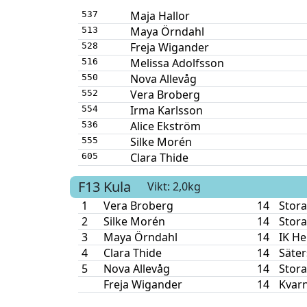
Maja Hallor
537
Maya Örndahl
513
Freja Wigander
528
Melissa Adolfsson
516
Nova Allevåg
550
Vera Broberg
552
Irma Karlsson
554
Alice Ekström
536
Silke Morén
555
Clara Thide
605
F13
Kula
Vikt: 2,0kg
1
Vera Broberg
14
Stora
2
Silke Morén
14
Stora
3
Maya Örndahl
14
IK He
4
Clara Thide
14
Säter
5
Nova Allevåg
14
Stora
Freja Wigander
14
Kvar