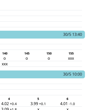
30/5 13:40
140
145
150
155
o
o
o
xxx
xxx
30/5 10:00
4
5
6
4.02
3.99
4.01
+0.4
+0.1
-1.0
3.09
x
x
+1.8