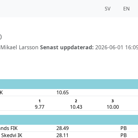
SV
EN
0
Mikael Larsson
Senast uppdaterad:
2026-06-01 16:0
IK
10.65
1
2
3
9.77
10.43
10.00
nds FIK
28.49
PB
 Skedvi IK
28.11
PB