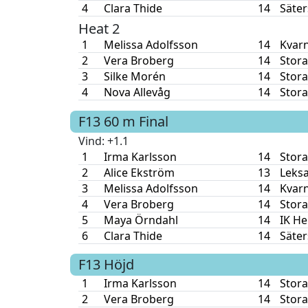
4
Clara Thide
14
Säter
Heat 2
1
Melissa Adolfsson
14
Kvar
2
Vera Broberg
14
Stora
3
Silke Morén
14
Stora
4
Nova Allevåg
14
Stora
F13
60 m
Final
Vind
: +1.1
1
Irma Karlsson
14
Stora
2
Alice Ekström
13
Leksa
3
Melissa Adolfsson
14
Kvar
4
Vera Broberg
14
Stora
5
Maya Örndahl
14
IK He
6
Clara Thide
14
Säter
F13
Höjd
1
Irma Karlsson
14
Stora
2
Vera Broberg
14
Stora