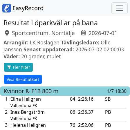
EasyRecord
Resultat Löparkvällar på bana
Sportcentrum, Norrtälje
2026-07-01
Arrangör:
LK Roslagen
Tävlingsledare:
Olle
Jansson
Senast uppdaterad:
2026-07-02 02:00:03
Väder:
20 grader, mulet
Fler filter
Visa Resultatkort
Kvinnor & F13
800 m
1/7 18:30
1
Elina Hellgren
04
2:26.16
SB
Vallentuna FK
2
Inez Bergström
06
2:36.37
PB
Vallentuna FK
3
Helena Hellgren
76
2:52.06
PB