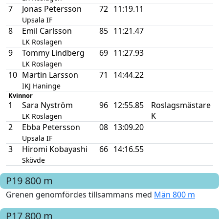
7
Jonas Petersson
72
11:19.11
Upsala IF
8
Emil Carlsson
85
11:21.47
LK Roslagen
9
Tommy Lindberg
69
11:27.93
LK Roslagen
10
Martin Larsson
71
14:44.22
IKJ Haninge
Kvinnor
1
Sara Nyström
96
12:55.85
Roslagsmästare
K
LK Roslagen
2
Ebba Petersson
08
13:09.20
Upsala IF
3
Hiromi Kobayashi
66
14:16.55
Skövde
P19
800 m
Grenen genomfördes tillsammans med
Män 800 m
P17
800 m