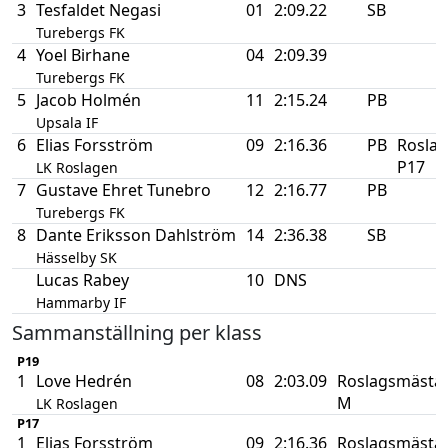
3
Tesfaldet Negasi
01
2:09.22
SB
Turebergs FK
4
Yoel Birhane
04
2:09.39
Turebergs FK
5
Jacob Holmén
11
2:15.24
PB
Upsala IF
6
Elias Forsström
09
2:16.36
PB
Rosla
P17
LK Roslagen
7
Gustave Ehret Tunebro
12
2:16.77
PB
Turebergs FK
8
Dante Eriksson Dahlström
14
2:36.38
SB
Hässelby SK
Lucas Rabey
10
DNS
Hammarby IF
Sammanställning per klass
P19
1
Love Hedrén
08
2:03.09
Roslagsmästa
M
LK Roslagen
P17
1
Elias Forsström
09
2:16.36
Roslagsmästa