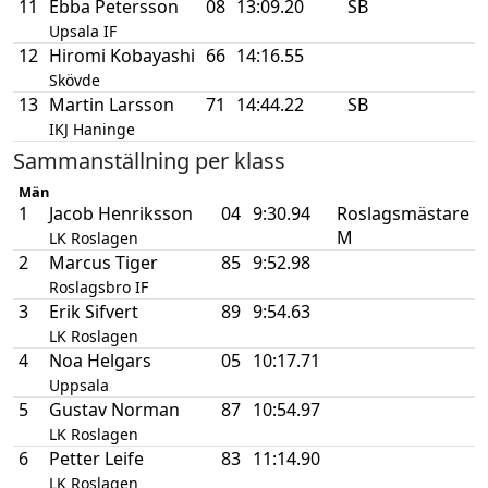
11
Ebba Petersson
08
13:09.20
SB
Upsala IF
12
Hiromi Kobayashi
66
14:16.55
Skövde
13
Martin Larsson
71
14:44.22
SB
IKJ Haninge
Sammanställning per klass
Män
1
Jacob Henriksson
04
9:30.94
Roslagsmästare
M
LK Roslagen
2
Marcus Tiger
85
9:52.98
Roslagsbro IF
3
Erik Sifvert
89
9:54.63
LK Roslagen
4
Noa Helgars
05
10:17.71
Uppsala
5
Gustav Norman
87
10:54.97
LK Roslagen
6
Petter Leife
83
11:14.90
LK Roslagen