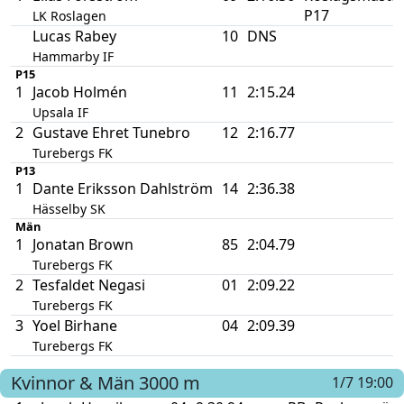
P17
LK Roslagen
Lucas Rabey
10
DNS
Hammarby IF
P15
1
Jacob Holmén
11
2:15.24
Upsala IF
2
Gustave Ehret Tunebro
12
2:16.77
Turebergs FK
P13
1
Dante Eriksson Dahlström
14
2:36.38
Hässelby SK
Män
1
Jonatan Brown
85
2:04.79
Turebergs FK
2
Tesfaldet Negasi
01
2:09.22
Turebergs FK
3
Yoel Birhane
04
2:09.39
Turebergs FK
Kvinnor & Män
3000 m
1/7 19:00