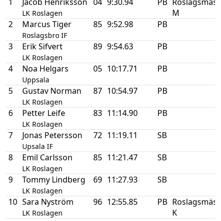
1
Jacob Henriksson
04
9:30.94
PB
Roslagsmäst
M
LK Roslagen
2
Marcus Tiger
85
9:52.98
PB
Roslagsbro IF
3
Erik Sifvert
89
9:54.63
PB
LK Roslagen
4
Noa Helgars
05
10:17.71
PB
Uppsala
5
Gustav Norman
87
10:54.97
PB
LK Roslagen
6
Petter Leife
83
11:14.90
PB
LK Roslagen
7
Jonas Petersson
72
11:19.11
SB
Upsala IF
8
Emil Carlsson
85
11:21.47
SB
LK Roslagen
9
Tommy Lindberg
69
11:27.93
SB
LK Roslagen
10
Sara Nyström
96
12:55.85
PB
Roslagsmäst
K
LK Roslagen