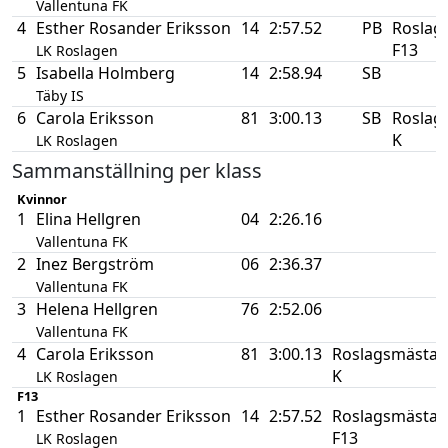
Vallentuna FK
4
Esther Rosander Eriksson
14
2:57.52
PB
Roslag
F13
LK Roslagen
5
Isabella Holmberg
14
2:58.94
SB
Täby IS
6
Carola Eriksson
81
3:00.13
SB
Roslag
K
LK Roslagen
Sammanställning per klass
Kvinnor
1
Elina Hellgren
04
2:26.16
Vallentuna FK
2
Inez Bergström
06
2:36.37
Vallentuna FK
3
Helena Hellgren
76
2:52.06
Vallentuna FK
4
Carola Eriksson
81
3:00.13
Roslagsmästar
K
LK Roslagen
F13
1
Esther Rosander Eriksson
14
2:57.52
Roslagsmästar
F13
LK Roslagen