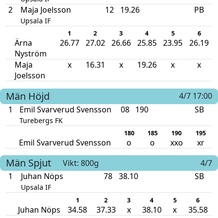
2
Maja Joelsson
12
19.26
PB
Upsala IF
1
2
3
4
5
6
Ärna
26.77
27.02
26.66
25.85
23.95
26.19
Nyström
Maja
x
16.31
x
19.26
x
x
Joelsson
Män
Höjd
4/7 17:00
1
Emil Svarverud Svensson
08
190
SB
Turebergs FK
180
185
190
195
Emil Svarverud Svensson
o
o
xxo
xr
Män
Spjut
Vikt: 800g
4/7
1
Juhan Nöps
78
38.10
SB
Upsala IF
1
2
3
4
5
6
Juhan Nöps
34.58
37.33
x
38.10
x
35.58