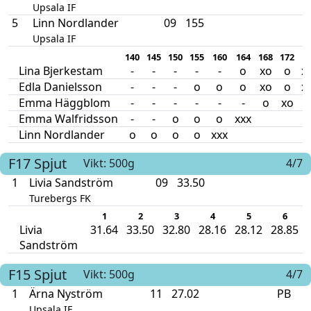
Upsala IF
5
Linn Nordlander
09
155
Upsala IF
140
145
150
155
160
164
168
172
1
Lina Bjerkestam
-
-
-
-
-
o
xo
o
x
Edla Danielsson
-
-
-
o
o
o
xo
o
x
Emma Häggblom
-
-
-
-
-
-
o
xo
Emma Walfridsson
-
-
o
o
o
xxx
Linn Nordlander
o
o
o
o
xxx
F17
Spjut
Vikt: 500g
4/7
1
Livia Sandström
09
33.50
Turebergs FK
1
2
3
4
5
6
Livia
31.64
33.50
32.80
28.16
28.12
28.85
Sandström
F15
Spjut
Vikt: 500g
4/7
1
Ärna Nyström
11
27.02
PB
Upsala IF