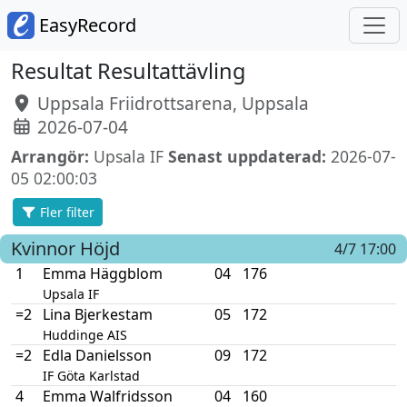
EasyRecord
Resultat Resultattävling
Uppsala Friidrottsarena, Uppsala
2026-07-04
Arrangör:
Upsala IF
Senast uppdaterad:
2026-07-
05 02:00:03
Fler filter
Kvinnor
Höjd
4/7 17:00
1
Emma Häggblom
04
176
Upsala IF
=2
Lina Bjerkestam
05
172
Huddinge AIS
=2
Edla Danielsson
09
172
IF Göta Karlstad
4
Emma Walfridsson
04
160