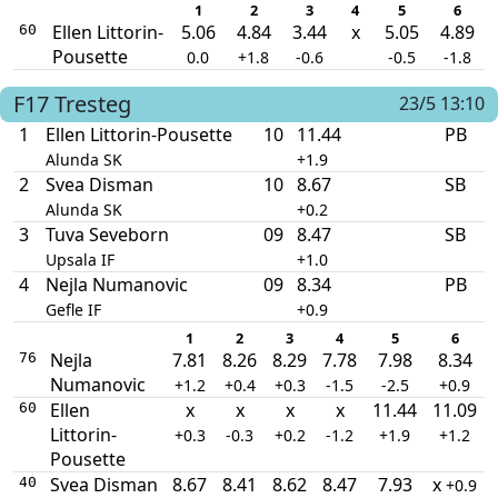
1
2
3
4
5
6
Ellen Littorin-
5.06
4.84
3.44
x
5.05
4.89
60
Pousette
0.0
+1.8
-0.6
-0.5
-1.8
F17
Tresteg
23/5 13:10
1
Ellen Littorin-Pousette
10
11.44
PB
Alunda SK
+1.9
2
Svea Disman
10
8.67
SB
Alunda SK
+0.2
3
Tuva Seveborn
09
8.47
SB
Upsala IF
+1.0
4
Nejla Numanovic
09
8.34
PB
Gefle IF
+0.9
1
2
3
4
5
6
Nejla
7.81
8.26
8.29
7.78
7.98
8.34
76
Numanovic
+1.2
+0.4
+0.3
-1.5
-2.5
+0.9
Ellen
x
x
x
x
11.44
11.09
60
Littorin-
+0.3
-0.3
+0.2
-1.2
+1.9
+1.2
Pousette
Svea Disman
8.67
8.41
8.62
8.47
7.93
x
40
+0.9