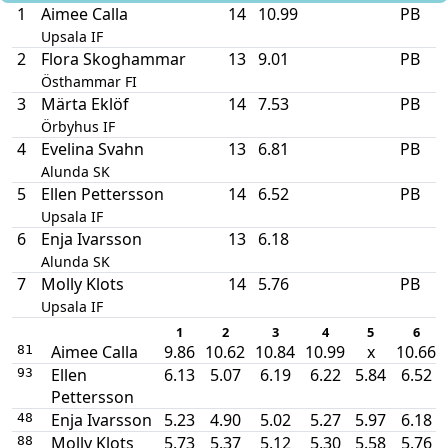
1
Aimee Calla
14
10.99
PB
Upsala IF
2
Flora Skoghammar
13
9.01
PB
Östhammar FI
3
Märta Eklöf
14
7.53
PB
Örbyhus IF
4
Evelina Svahn
13
6.81
PB
Alunda SK
5
Ellen Pettersson
14
6.52
PB
Upsala IF
6
Enja Ivarsson
13
6.18
Alunda SK
7
Molly Klots
14
5.76
PB
Upsala IF
1
2
3
4
5
6
Aimee Calla
9.86
10.62
10.84
10.99
x
10.66
81
Ellen
6.13
5.07
6.19
6.22
5.84
6.52
93
Pettersson
Enja Ivarsson
5.23
4.90
5.02
5.27
5.97
6.18
48
Molly Klots
5.73
5.37
5.12
5.30
5.58
5.76
88