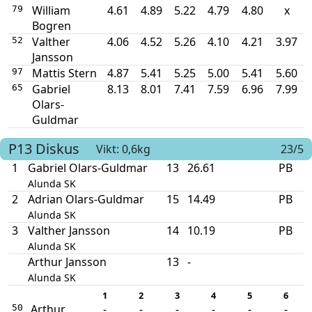
William
4.61
4.89
5.22
4.79
4.80
x
79
Bogren
Valther
4.06
4.52
5.26
4.10
4.21
3.97
52
Jansson
Mattis Stern
4.87
5.41
5.25
5.00
5.41
5.60
97
Gabriel
8.13
8.01
7.41
7.59
6.96
7.99
65
Olars-
Guldmar
P13
Diskus
Vikt: 0,6kg
23/5
1
Gabriel Olars-Guldmar
13
26.61
PB
Alunda SK
2
Adrian Olars-Guldmar
15
14.49
PB
Alunda SK
3
Valther Jansson
14
10.19
PB
Alunda SK
Arthur Jansson
13
-
Alunda SK
1
2
3
4
5
6
Arthur
-
-
-
-
-
-
50