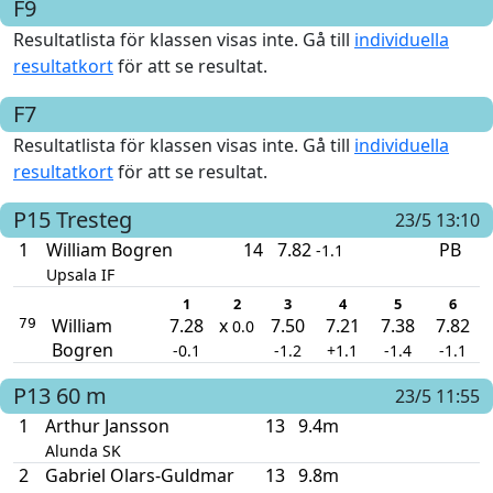
F9
Resultatlista för klassen visas inte. Gå till
individuella
resultatkort
för att se resultat.
F7
Resultatlista för klassen visas inte. Gå till
individuella
resultatkort
för att se resultat.
P15
Tresteg
23/5 13:10
1
William Bogren
14
7.82
PB
-1.1
Upsala IF
1
2
3
4
5
6
William
7.28
x
7.50
7.21
7.38
7.82
79
0.0
Bogren
-0.1
-1.2
+1.1
-1.4
-1.1
P13
60 m
23/5 11:55
1
Arthur Jansson
13
9.4m
Alunda SK
2
Gabriel Olars-Guldmar
13
9.8m