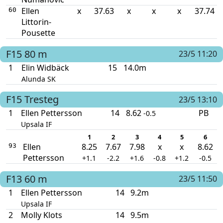
Ellen
x
37.63
x
x
x
37.74
60
Littorin-
Pousette
F15
80 m
23/5 11:20
1
Elin Widbäck
15
14.0m
Alunda SK
F15
Tresteg
23/5 13:10
1
Ellen Pettersson
14
8.62
PB
-0.5
Upsala IF
1
2
3
4
5
6
Ellen
8.25
7.67
7.98
x
x
8.62
93
Pettersson
+1.1
-2.2
+1.6
-0.8
+1.2
-0.5
F13
60 m
23/5 11:50
1
Ellen Pettersson
14
9.2m
Upsala IF
2
Molly Klots
14
9.5m