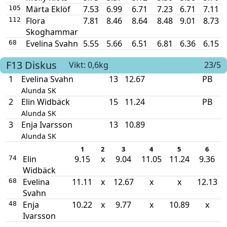
Märta Eklöf
7.53
6.99
6.71
7.23
6.71
7.11
105
Flora
7.81
8.46
8.64
8.48
9.01
8.73
112
Skoghammar
Evelina Svahn
5.55
5.66
6.51
6.81
6.36
6.15
68
F13
Diskus
Vikt: 0,6kg
23/5
1
Evelina Svahn
13
12.67
PB
Alunda SK
2
Elin Widbäck
15
11.24
PB
Alunda SK
3
Enja Ivarsson
13
10.89
Alunda SK
1
2
3
4
5
6
Elin
9.15
x
9.04
11.05
11.24
9.36
74
Widbäck
Evelina
11.11
x
12.67
x
x
12.13
68
Svahn
Enja
10.22
x
9.77
x
10.89
x
48
Ivarsson