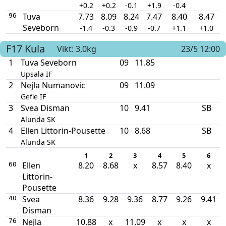
+0.2
+0.2
-0.1
+1.9
-0.4
Tuva
7.73
8.09
8.24
7.47
8.40
8.47
96
Seveborn
-1.4
-0.3
-0.9
-0.7
+1.1
+1.0
F17
Kula
Vikt: 3,0kg
23/5 12:00
1
Tuva Seveborn
09
11.85
Upsala IF
2
Nejla Numanovic
09
11.09
Gefle IF
3
Svea Disman
10
9.41
SB
Alunda SK
4
Ellen Littorin-Pousette
10
8.68
SB
Alunda SK
1
2
3
4
5
6
Ellen
8.20
8.68
x
8.57
8.40
x
60
Littorin-
Pousette
Svea
8.36
9.28
9.36
8.77
9.26
9.41
40
Disman
Nejla
10.88
x
11.09
x
x
x
76