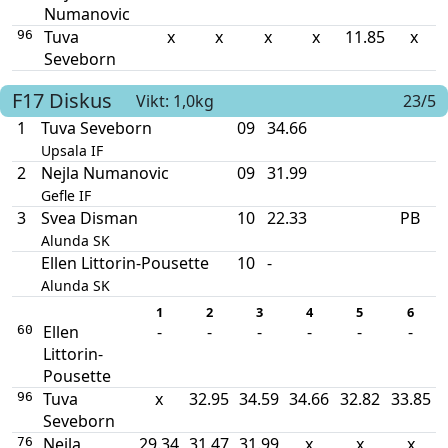
Numanovic
Tuva
x
x
x
x
11.85
x
96
Seveborn
F17
Diskus
Vikt: 1,0kg
23/5
1
Tuva Seveborn
09
34.66
Upsala IF
2
Nejla Numanovic
09
31.99
Gefle IF
3
Svea Disman
10
22.33
PB
Alunda SK
Ellen Littorin-Pousette
10
-
Alunda SK
1
2
3
4
5
6
Ellen
-
-
-
-
-
-
60
Littorin-
Pousette
Tuva
x
32.95
34.59
34.66
32.82
33.85
96
Seveborn
Nejla
29.34
31.47
31.99
x
x
x
76