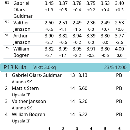
Gabriel
3.45
3.37
3.78
3.75
3.53
3.40
65
Olars-
+1.3
+0.5
+0.4
+0.2
+0.4
+0.3
Guldmar
Valther
2.60
2.51
2.49
2.36
2.49
2.53
52
Jansson
+0.6
-1.1
+1.5
0.0
+0.7
+0.6
Arthur
3.90
3.82
3.94
3.39
3.80
3.77
50
Jansson
+2.7
+0.6
+0.2
0.0
0.0
-2.6
William
3.82
3.99
3.95
3.91
3.80
4.00
79
Bogren
+2.1
+1.1
+2.2
-0.2
-0.6
0.0
P13
Kula
Vikt: 3,0kg
23/5 12:00
1
Gabriel Olars-Guldmar
13
8.13
PB
Alunda SK
2
Mattis Stern
14
5.60
PB
Upsala IF
3
Valther Jansson
14
5.26
PB
Alunda SK
4
William Bogren
14
5.22
PB
Upsala IF
1
2
3
4
5
6