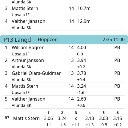
Alunda SK
3
Mattis Stern
14
10.7m
Upsala IF
4
Valther Jansson
14
12.9m
Alunda SK
P13
Längd
Hoppzon
23/5 11:00
1
William Bogren
14
4.00
PB
Upsala IF
0.0
2
Arthur Jansson
13
3.94
PB
Alunda SK
+0.2
3
Gabriel Olars-Guldmar
13
3.78
PB
Alunda SK
+0.4
4
Mattis Stern
14
3.24
PB
Upsala IF
-1.6
5
Valther Jansson
14
2.60
PB
Alunda SK
+0.6
1
2
3
4
5
6
Mattis Stern
3.06
3.24
x
3.13
3.03
3.15
97
-1.1
-1.6
+1.1
+1.3
-0.5
+0.2