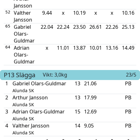
Jansson
Valther
9.44
x
10.19
x
x
10.16
52
Jansson
Gabriel
22.04
22.24
23.50
26.61
22.26
25.13
65
Olars-
Guldmar
Adrian
x
11.01
13.87
10.01
13.16
14.49
64
Olars-
Guldmar
P13
Slägga
Vikt: 3,0kg
23/5
1
Gabriel Olars-Guldmar
13
21.06
PB
Alunda SK
2
Arthur Jansson
13
17.99
PB
Alunda SK
3
Adrian Olars-Guldmar
15
12.69
PB
Alunda SK
4
Valther Jansson
14
9.05
PB
Alunda SK