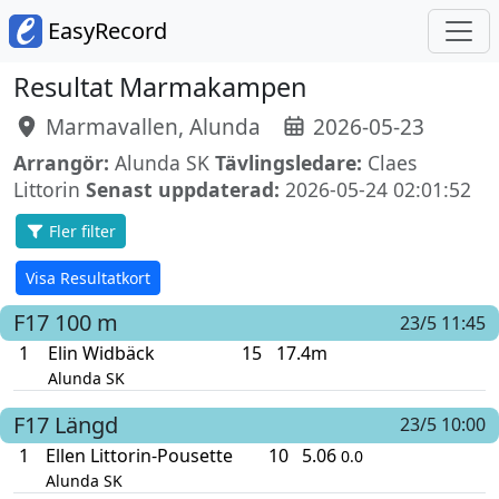
EasyRecord
Resultat Marmakampen
Marmavallen, Alunda
2026-05-23
Arrangör:
Alunda SK
Tävlingsledare:
Claes
Littorin
Senast uppdaterad:
2026-05-24 02:01:52
Fler filter
Visa Resultatkort
F17
100 m
23/5 11:45
1
Elin Widbäck
15
17.4m
Alunda SK
F17
Längd
23/5 10:00
1
Ellen Littorin-Pousette
10
5.06
0.0
Alunda SK