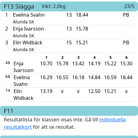
F13
Slägga
Vikt: 2,0kg
23/5
1
Evelina Svahn
13
18.44
PB
Alunda SK
2
Enja Ivarsson
13
15.78
Alunda SK
3
Elin Widbäck
15
15.21
PB
Alunda SK
1
2
3
4
5
6
Enja
10.70
15.78
13.42
14.19
15.22
15.30
48
Ivarsson
Evelina
16.29
16.55
16.18
14.84
16.59
18.44
68
Svahn
Elin
13.19
x
x
12.50
15.21
x
74
Widbäck
F11
Resultatlista för klassen visas inte. Gå till
individuella
resultatkort
för att se resultat.