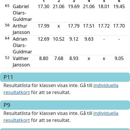
1
2
3
4
5
6
Gabriel
17.30
21.06
19.69
21.06
18.01
19.45
65
Olars-
Guldmar
Arthur
17.99
x
17.79
17.51
17.72
17.70
50
Jansson
Adrian
12.69
10.52
9.12
9.63
-
-
64
Olars-
Guldmar
Valther
8.80
7.68
8.93
x
x
9.05
52
Jansson
P11
Resultatlista för klassen visas inte. Gå till
individuella
resultatkort
för att se resultat.
P9
Resultatlista för klassen visas inte. Gå till
individuella
resultatkort
för att se resultat.