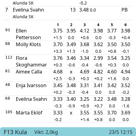
Alunda SK
-0.2
7
Evelina Svahn
13
3.48
PB
0.0
Alunda SK
1
2
3
4
5
6
Ellen
3.75
3.95
4.12
3.98
3.77
3.98
93
Pettersson
+1.5
0.0
+0.6
0.0
-0.3
+0.4
Molly Klots
3.70
3.49
3.68
3.62
3.50
3.50
88
+3.3
+1.5
-1.0
0.0
+0.8
-0.1
Flora
3.76
3.46
3.34
2.99
3.54
3.25
112
Skoghammar
+0.3
-0.6
-0.4
-0.6
+0.3
0.0
Aimee Calla
4.68
x
4.69
4.82
4.60
4.94
81
+2.5
-0.3
+0.3
+0.2
+1.6
0.0
Enja Ivarsson
3.45
3.48
3.31
3.41
3.42
3.52
48
+0.2
-0.3
-0.4
0.0
0.0
-0.2
Evelina Svahn
3.33
3.40
3.25
3.22
3.48
3.28
68
-0.3
-0.9
+0.9
+0.7
0.0
-1.6
Märta Eklöf
3.33
x
3.55
3.55
3.70
3.69
105
-0.2
+1.4
+0.8
0.0
0.0
F13
Kula
Vikt: 2,0kg
23/5 12:15