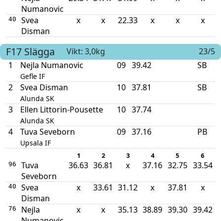
Numanovic
Svea
x
x
22.33
x
x
x
40
Disman
F17
Slägga
Vikt: 3,0kg
23/5
1
Nejla Numanovic
09
39.42
SB
Gefle IF
2
Svea Disman
10
37.81
SB
Alunda SK
3
Ellen Littorin-Pousette
10
37.74
Alunda SK
4
Tuva Seveborn
09
37.16
PB
Upsala IF
1
2
3
4
5
6
Tuva
36.63
36.81
x
37.16
32.75
33.54
96
Seveborn
Svea
x
33.61
31.12
x
37.81
x
40
Disman
Nejla
x
x
35.13
38.89
39.30
39.42
76
Numanovic