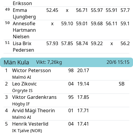
Eriksson
Emma
52.45
x
56.71
55.97
55.91
57.73
49
Ljungberg
Annesofie
x
59.10
59.01
59.68
56.11
59.12
50
Hartmann
Nielsen
Lisa Brix
57.93
57.85
58.74
59.22
x
56.29
51
Pedersen
Män
Kula
Vikt: 7,26kg
20/6 15:15
1
Wictor Petersson
98
20.17
Malmö AI
2
Leo Zikovic
04
19.14
SB
Örgryte IS
3
Viktor Gardenkrans
95
17.85
Högby IF
4
Arvid Mägi Theorin
01
17.71
Malmö AI
5
Henrik Vesterlid
04
17.41
IK Tjalve (NOR)