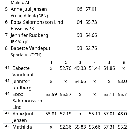
Malmö AI
5
Anne Juul Jensen
06
57.01
Viking Atletik (DEN)
6
Ebba Salomonsson Lind
04
55.73
Hässelby SK
7
Jennifer Rudberg
98
54.66
IFK Växjö
8
Babette Vandeput
98
52.76
Sparta AL (DEN)
1
2
3
4
5
6
Babette
x
52.76
49.33
51.44
51.86
x
44
Vandeput
Jennifer
x
x
54.66
x
x
53.05
45
Rudberg
Ebba
53.59
55.57
x
x
53.11
55.73
46
Salomonsson
Lind
Anne Juul
53.81
52.19
x
55.11
57.01
48.09
47
Jensen
Mathilda
x
52.36
55.83
55.66
57.31
55.21
48