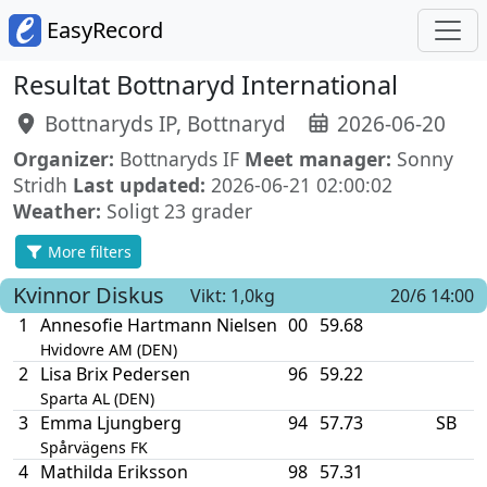
EasyRecord
Resultat Bottnaryd International
Bottnaryds IP, Bottnaryd
2026-06-20
Organizer:
Bottnaryds IF
Meet manager:
Sonny
Stridh
Last updated:
2026-06-21 02:00:02
Weather:
Soligt 23 grader
More filters
Kvinnor
Diskus
Vikt: 1,0kg
20/6 14:00
1
Annesofie Hartmann Nielsen
00
59.68
Hvidovre AM (DEN)
2
Lisa Brix Pedersen
96
59.22
Sparta AL (DEN)
3
Emma Ljungberg
94
57.73
SB
Spårvägens FK
4
Mathilda Eriksson
98
57.31