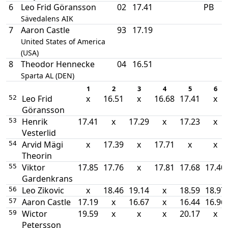
6
Leo Frid Göransson
02
17.41
PB
Sävedalens AIK
7
Aaron Castle
93
17.19
United States of America
(USA)
8
Theodor Hennecke
04
16.51
Sparta AL (DEN)
1
2
3
4
5
6
Leo Frid
x
16.51
x
16.68
17.41
x
52
Göransson
Henrik
17.41
x
17.29
x
17.23
x
53
Vesterlid
Arvid Mägi
x
17.39
x
17.71
x
x
54
Theorin
Viktor
17.85
17.76
x
17.81
17.68
17.40
55
Gardenkrans
Leo Zikovic
x
18.46
19.14
x
18.59
18.97
56
Aaron Castle
17.19
x
16.67
x
16.44
16.96
57
Wictor
19.59
x
x
x
20.17
x
59
Petersson