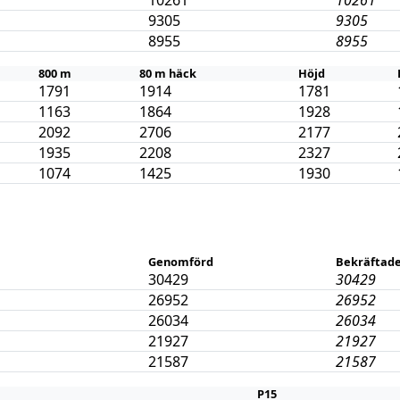
10261
10261
9305
9305
8955
8955
800 m
80 m häck
Höjd
1791
1914
1781
1163
1864
1928
2092
2706
2177
1935
2208
2327
1074
1425
1930
Genomförd
Bekräftade
30429
30429
26952
26952
26034
26034
21927
21927
21587
21587
P15