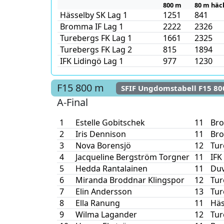
800 m
80 m häc
Hässelby SK Lag 1
1251
841
Bromma IF Lag 1
2222
2326
Turebergs FK Lag 1
1661
2325
Turebergs FK Lag 2
815
1894
IFK Lidingö Lag 1
977
1230
F15
800 m
SFIF Ungdomstabell F15 8
A-Final
1
Estelle Gobitschek
11
Bro
2
Iris Dennison
11
Bro
3
Nova Borensjö
12
Tur
4
Jacqueline Bergström Torgner
11
IFK
5
Hedda Rantalainen
11
Duv
6
Miranda Broddnar Klingspor
12
Tur
7
Elin Andersson
13
Tur
8
Ella Ranung
11
Häs
9
Wilma Lagander
12
Tur