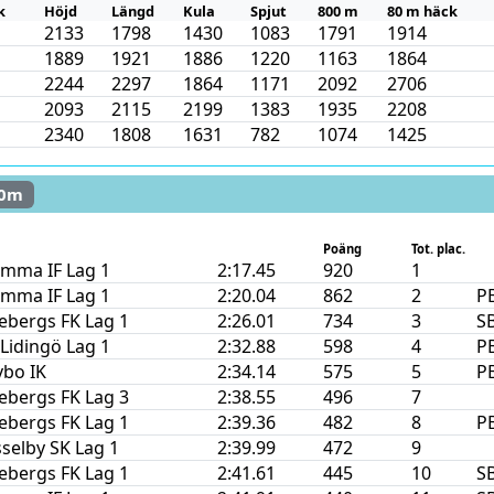
k
Höjd
Längd
Kula
Spjut
800 m
80 m häck
2133
1798
1430
1083
1791
1914
1889
1921
1886
1220
1163
1864
2244
2297
1864
1171
2092
2706
2093
2115
2199
1383
1935
2208
2340
1808
1631
782
1074
1425
00m
Poäng
Tot. plac.
mma IF Lag 1
2:17.45
920
1
mma IF Lag 1
2:20.04
862
2
P
ebergs FK Lag 1
2:26.01
734
3
S
 Lidingö Lag 1
2:32.88
598
4
P
bo IK
2:34.14
575
5
P
ebergs FK Lag 3
2:38.55
496
7
ebergs FK Lag 1
2:39.36
482
8
P
selby SK Lag 1
2:39.99
472
9
ebergs FK Lag 1
2:41.61
445
10
S