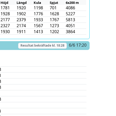
Höjd
Längd
Kula
Spjut
6x200 m
1781
1920
1198
701
4086
1928
1902
1776
1628
5227
2177
2379
1933
1767
5813
2327
2174
1567
1273
4051
1930
1911
1413
1202
3864
6/6 17:20
Resultat bekräftade kl.
18:28
B
B
B
B
B
B