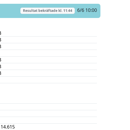
6/6 10:00
Resultat bekräftade kl.
11:44
B
B
B
B
B
B
14.615