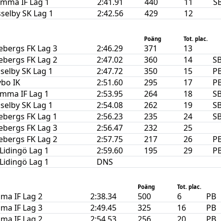
mma IF Lag 1
2:41.91
440
11
S
selby SK Lag 1
2:42.56
429
12
Poäng
Tot. plac.
ebergs FK Lag 3
2:46.29
371
13
ebergs FK Lag 2
2:47.02
360
14
S
selby SK Lag 1
2:47.72
350
15
P
bo IK
2:51.60
295
17
P
mma IF Lag 1
2:53.95
264
18
S
selby SK Lag 1
2:54.08
262
19
S
ebergs FK Lag 1
2:56.23
235
24
S
ebergs FK Lag 3
2:56.47
232
25
ebergs FK Lag 2
2:57.75
217
26
P
 Lidingö Lag 1
2:59.60
195
29
P
 Lidingö Lag 1
DNS
Poäng
Tot. plac.
ma IF Lag 2
2:38.34
500
6
PB
ma IF Lag 3
2:49.45
325
16
PB
ma IF Lag 2
2:54.53
256
20
PB