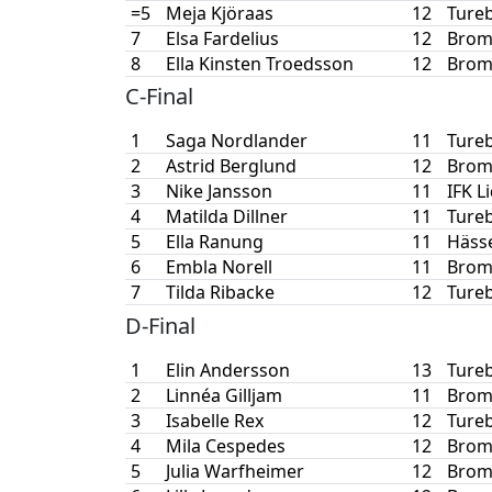
=5
Meja Kjöraas
12
Tureb
7
Elsa Fardelius
12
Brom
8
Ella Kinsten Troedsson
12
Brom
C-Final
1
Saga Nordlander
11
Tureb
2
Astrid Berglund
12
Brom
3
Nike Jansson
11
IFK L
4
Matilda Dillner
11
Tureb
5
Ella Ranung
11
Hässe
6
Embla Norell
11
Brom
7
Tilda Ribacke
12
Tureb
D-Final
1
Elin Andersson
13
Tureb
2
Linnéa Gilljam
11
Brom
3
Isabelle Rex
12
Tureb
4
Mila Cespedes
12
Brom
5
Julia Warfheimer
12
Brom