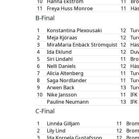
10
Hanna Ekström
11
Bro
11
Freya Huss Monroe
11
Häs
B-Final
1
Konstantina Plexousaki
12
Tur
2
Meja Kjöraas
12
Tur
3
MiraMaria Enbäck Strömquist
12
Häs
4
Ida Eklund
12
Duv
5
Siri Lindahl
11
Bro
6
Nelli Daniels
12
Häs
7
Alicia Altenberg
11
Tur
8
Saga Nordlander
11
Tur
9
Arwen Back
13
Tur
10
Nike Jansson
11
IFK
Pauline Neumann
13
IFK
C-Final
1
Linnéa Gilljam
11
Brom
2
Lily Lind
12
Brom
3
Ida Korpela Gustafsson
12
Brom