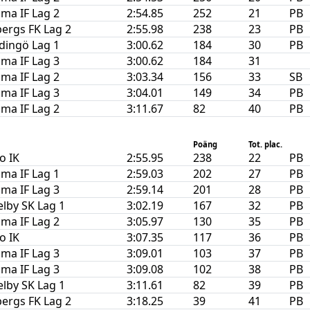
ma IF Lag 2
2:54.85
252
21
PB
ergs FK Lag 2
2:55.98
238
23
PB
idingö Lag 1
3:00.62
184
30
PB
ma IF Lag 3
3:00.62
184
31
ma IF Lag 2
3:03.34
156
33
SB
ma IF Lag 3
3:04.01
149
34
PB
ma IF Lag 2
3:11.67
82
40
PB
Poäng
Tot. plac.
o IK
2:55.95
238
22
PB
ma IF Lag 1
2:59.03
202
27
PB
ma IF Lag 3
2:59.14
201
28
PB
lby SK Lag 1
3:02.19
167
32
PB
ma IF Lag 2
3:05.97
130
35
PB
o IK
3:07.35
117
36
PB
ma IF Lag 3
3:09.01
103
37
PB
ma IF Lag 3
3:09.08
102
38
PB
lby SK Lag 1
3:11.61
82
39
PB
ergs FK Lag 2
3:18.25
39
41
PB