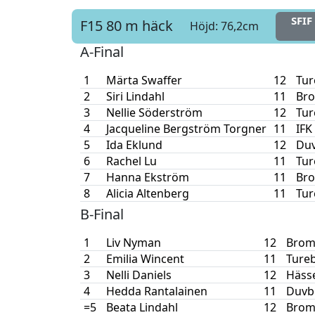
SFIF
F15
80 m häck
Höjd: 76,2cm
A-Final
1
Märta Swaffer
12
Tur
2
Siri Lindahl
11
Bro
3
Nellie Söderström
12
Tur
4
Jacqueline Bergström Torgner
11
IFK
5
Ida Eklund
12
Duv
6
Rachel Lu
11
Tur
7
Hanna Ekström
11
Bro
8
Alicia Altenberg
11
Tur
B-Final
1
Liv Nyman
12
Brom
2
Emilia Wincent
11
Tureb
3
Nelli Daniels
12
Hässe
4
Hedda Rantalainen
11
Duvb
=5
Beata Lindahl
12
Brom