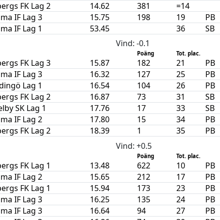
ergs FK Lag 2
14.62
381
=14
ma IF Lag 3
15.75
198
19
PB
ma IF Lag 1
53.45
36
SB
Vind
: -0.1
Poäng
Tot. plac.
ergs FK Lag 3
15.87
182
21
PB
ma IF Lag 3
16.32
127
25
PB
idingö Lag 1
16.54
104
26
PB
ergs FK Lag 2
16.87
73
31
SB
lby SK Lag 1
17.76
17
33
SB
ma IF Lag 2
17.80
15
34
PB
ergs FK Lag 2
18.39
1
35
PB
Vind
: +0.5
Poäng
Tot. plac.
ergs FK Lag 1
13.48
622
10
PB
ma IF Lag 2
15.65
212
17
PB
ergs FK Lag 1
15.94
173
23
PB
ma IF Lag 3
16.25
135
24
PB
ma IF Lag 3
16.64
94
27
PB