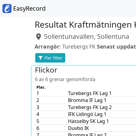
EasyRecord
Resultat Kraftmätningen 
Sollentunavallen, Sollentuna
Arrangör:
Turebergs FK
Senast uppdat
Fler filter
Flickor
6 av 6 grenar genomförda
Plac.
1
Turebergs FK Lag 1
2
Bromma IF Lag 1
3
Turebergs FK Lag 2
4
IFK Lidingö Lag 1
5
Hässelby SK Lag 1
6
Duvbo IK
7
Bromma IF Lag 2