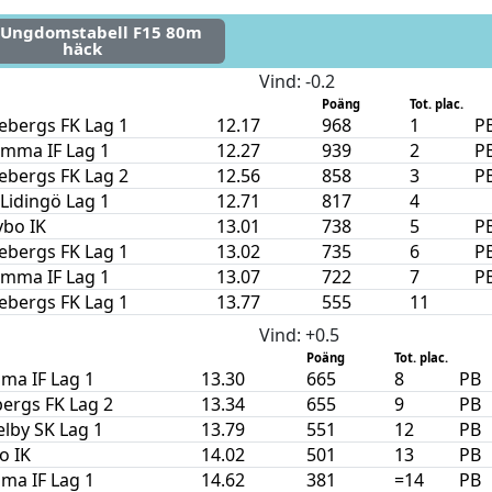
 Ungdomstabell F15 80m
häck
Vind
: -0.2
Poäng
Tot. plac.
ebergs FK Lag 1
12.17
968
1
P
mma IF Lag 1
12.27
939
2
P
ebergs FK Lag 2
12.56
858
3
P
 Lidingö Lag 1
12.71
817
4
bo IK
13.01
738
5
P
ebergs FK Lag 1
13.02
735
6
P
mma IF Lag 1
13.07
722
7
P
ebergs FK Lag 1
13.77
555
11
Vind
: +0.5
Poäng
Tot. plac.
ma IF Lag 1
13.30
665
8
PB
ergs FK Lag 2
13.34
655
9
PB
lby SK Lag 1
13.79
551
12
PB
o IK
14.02
501
13
PB
ma IF Lag 1
14.62
381
=14
PB