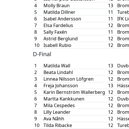
4
Molly Braun
13
Brom
5
Matilda Dillner
11
Tureb
6
Isabel Andersson
11
IFK L
7
Elsa Fardelius
12
Brom
8
Sally Faxén
11
Brom
9
Astrid Berglund
12
Brom
10
Isabell Rubio
12
Brom
D-Final
1
Matilda Wall
13
Duvb
2
Beata Lindahl
12
Brom
3
Linnea Nilsson Löfgren
12
Brom
4
Freja Johansson
13
Hässe
5
Karin Bernström Wallerberg
12
Brom
6
Martta Kankkunen
12
Duvb
7
Mila Cespedes
12
Brom
8
Lilly Leander
12
Brom
9
Ava Nåhh
12
Hässe
10
Tilda Ribacke
12
Tureb