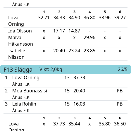
Åhus FIK
1
2
3
4
5
6
Lova
32.71
34.33
34.90
36.80
38.96
39.27
Orning
Ida Olsson
x
17.17
14.87
-
-
-
Malva
x
x
x
29.96
x
x
Håkansson
Isabelle
x
20.40
23.24
23.85
x
x
Nilsson
F13
Slägga
Vikt: 2,0kg
26/5
1
Lova Orning
13
37.73
Åhus FIK
2
Moa Buonassisi
15
20.40
PB
Åhus FIK
3
Leia Rohlin
15
16.03
PB
Åhus FIK
1
2
3
4
5
6
Lova
x
37.73
35.44
x
35.80
36.50
Orning