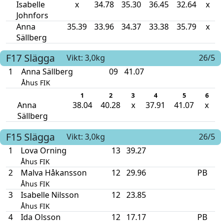
Isabelle
x
34.78
35.30
36.45
32.64
x
Johnfors
Anna
35.39
33.96
34.37
33.38
35.79
x
Sällberg
F17
Slägga
Vikt: 3,0kg
26/5
1
Anna Sällberg
09
41.07
Åhus FIK
1
2
3
4
5
6
Anna
38.04
40.28
x
37.91
41.07
x
Sällberg
F15
Slägga
Vikt: 3,0kg
26/5
1
Lova Orning
13
39.27
Åhus FIK
2
Malva Håkansson
12
29.96
PB
Åhus FIK
3
Isabelle Nilsson
12
23.85
Åhus FIK
4
Ida Olsson
12
17.17
PB