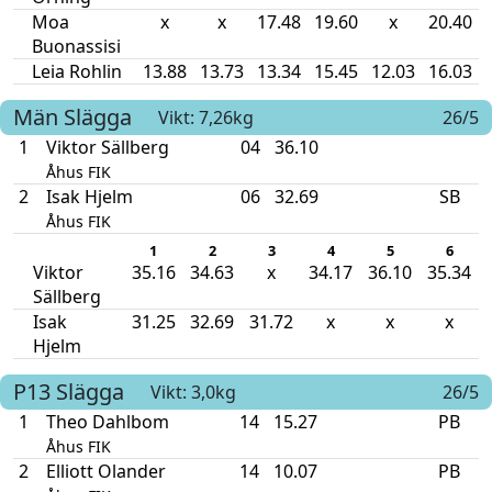
Moa
x
x
17.48
19.60
x
20.40
Buonassisi
Leia Rohlin
13.88
13.73
13.34
15.45
12.03
16.03
Män
Slägga
Vikt: 7,26kg
26/5
1
Viktor Sällberg
04
36.10
Åhus FIK
2
Isak Hjelm
06
32.69
SB
Åhus FIK
1
2
3
4
5
6
Viktor
35.16
34.63
x
34.17
36.10
35.34
Sällberg
Isak
31.25
32.69
31.72
x
x
x
Hjelm
P13
Slägga
Vikt: 3,0kg
26/5
1
Theo Dahlbom
14
15.27
PB
Åhus FIK
2
Elliott Olander
14
10.07
PB