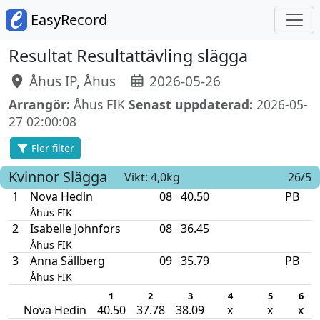
EasyRecord
Resultat Resultattävling slägga
Åhus IP, Åhus
2026-05-26
Arrangör:
Åhus FIK
Senast uppdaterad:
2026-05-
27 02:00:08
Fler filter
Kvinnor
Slägga
Vikt: 4,0kg
26/5
1
Nova Hedin
08
40.50
PB
Åhus FIK
2
Isabelle Johnfors
08
36.45
Åhus FIK
3
Anna Sällberg
09
35.79
PB
Åhus FIK
1
2
3
4
5
6
Nova Hedin
40.50
37.78
38.09
x
x
x