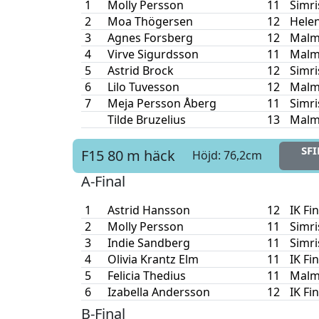
1
Molly Persson
11
Simr
2
Moa Thögersen
12
Hele
3
Agnes Forsberg
12
Malm
4
Virve Sigurdsson
11
Malm
5
Astrid Brock
12
Simr
6
Lilo Tuvesson
12
Malm
7
Meja Persson Åberg
11
Simr
Tilde Bruzelius
13
Malm
SFI
F15
80 m häck
Höjd: 76,2cm
A-Final
1
Astrid Hansson
12
IK Fi
2
Molly Persson
11
Simr
3
Indie Sandberg
11
Simr
4
Olivia Krantz Elm
11
IK Fi
5
Felicia Thedius
11
Malm
6
Izabella Andersson
12
IK Fi
B-Final