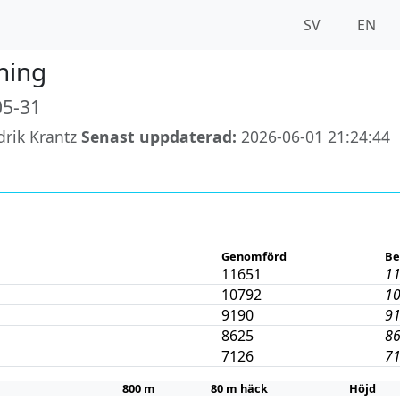
SV
EN
tning
5-31
drik Krantz
Senast uppdaterad:
2026-06-01 21:24:44
Genomförd
Be
11651
1
10792
1
9190
9
8625
8
7126
7
800 m
80 m häck
Höjd