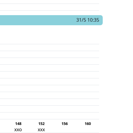
31/5 10:35
148
152
156
160
xxo
xxx