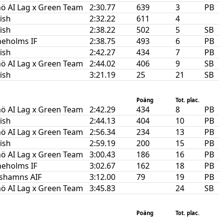
ö AI Lag x Green Team
2:30.77
639
3
PB
nish
2:32.22
611
4
nish
2:38.22
502
5
SB
neholms IF
2:38.75
493
6
PB
nish
2:42.27
434
7
PB
ö AI Lag x Green Team
2:44.02
406
9
SB
nish
3:21.19
25
21
SB
Poäng
Tot. plac.
ö AI Lag x Green Team
2:42.29
434
8
PB
nish
2:44.13
404
10
PB
ö AI Lag x Green Team
2:56.34
234
13
PB
nish
2:59.19
200
15
PB
ö AI Lag x Green Team
3:00.43
186
16
PB
neholms IF
3:02.67
162
18
PB
ishamns AIF
3:12.00
79
19
PB
ö AI Lag x Green Team
3:45.83
24
SB
Poäng
Tot. plac.