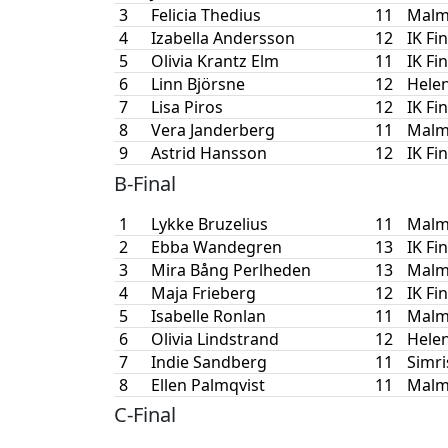
3
Felicia Thedius
11
Malm
4
Izabella Andersson
12
IK Fi
5
Olivia Krantz Elm
11
IK Fi
6
Linn Björsne
12
Hele
7
Lisa Piros
12
IK Fi
8
Vera Janderberg
11
Malm
9
Astrid Hansson
12
IK Fi
B-Final
1
Lykke Bruzelius
11
Malm
2
Ebba Wandegren
13
IK Fi
3
Mira Bång Perlheden
13
Malm
4
Maja Frieberg
12
IK Fi
5
Isabelle Ronlan
11
Malm
6
Olivia Lindstrand
12
Hele
7
Indie Sandberg
11
Simr
8
Ellen Palmqvist
11
Malm
C-Final