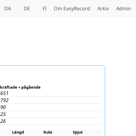
DA
DE
FI
Om EasyRecord
Arkiv
Admin
kräftade + pågående
1651
0792
190
625
126
Längd
Kula
Spjut