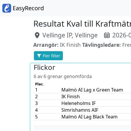
EasyRecord
Resultat Kval till Kraftmä
Vellinge IP, Vellinge
2026-0
Arrangör:
IK Finish
Tävlingsledare:
Fre
Fler filter
Flickor
6 av 6 grenar genomförda
Plac.
1
Malmö AI Lag x Green Team
2
IK Finish
3
Heleneholms IF
4
Simrishamns AIF
5
Malmö AI Lag Black Team