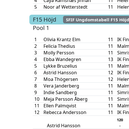
4
Caya Ramsnæs Jinnah
11
Hele
5
Noor af Wetterstedt
11
Hele
F15
Höjd
SFIF Ungdomstabell F15 Höj
Pool 1
1
Olivia Krantz Elm
11
IK Fi
2
Felicia Thedius
11
Malm
3
Molly Persson
11
Simr
4
Ebba Wandegren
13
IK Fi
5
Lykke Bruzelius
11
Malm
6
Astrid Hansson
12
IK Fi
7
Moa Thögersen
12
Hele
8
Vera Janderberg
11
Malm
9
Indie Sandberg
11
Simr
10
Meja Persson Åberg
11
Simr
11
Ellen Palmqvist
11
Malm
12
Rebecca Andersson
11
IK Fi
120
Astrid Hansson
-