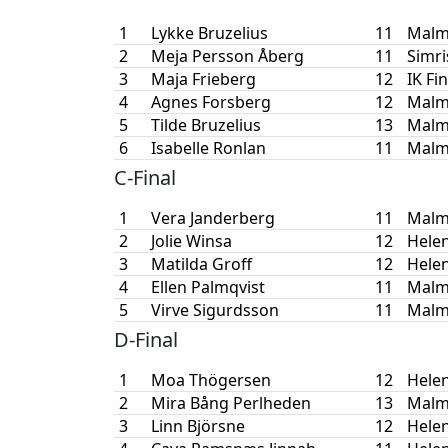
1
Lykke Bruzelius
11
Malm
2
Meja Persson Åberg
11
Simr
3
Maja Frieberg
12
IK Fi
4
Agnes Forsberg
12
Malm
5
Tilde Bruzelius
13
Malm
6
Isabelle Ronlan
11
Malm
C-Final
1
Vera Janderberg
11
Malm
2
Jolie Winsa
12
Hele
3
Matilda Groff
12
Hele
4
Ellen Palmqvist
11
Malm
5
Virve Sigurdsson
11
Malm
D-Final
1
Moa Thögersen
12
Hele
2
Mira Bång Perlheden
13
Malm
3
Linn Björsne
12
Hele