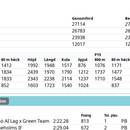
Genomförd
Be
27114
2
26783
2
23938
2
12017
1
P15
80 m häck
Höjd
Längd
Kula
Spjut
800 m
80 m häck
1412
1992
1948
1517
876
1076
1171
1834
2439
1970
1790
1212
1737
1477
1833
2343
2238
2114
1237
1710
1548
852
1603
1723
1540
1024
837
00m
Poäng
Tot. plac.
ö AI Lag x Green Team
2:22.28
813
1
PB
neholms IF
2:29.04
672
2
PB