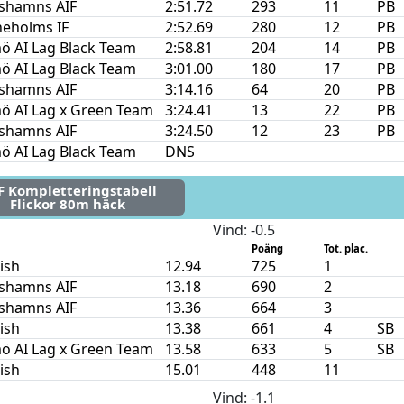
ishamns AIF
2:51.72
293
11
PB
neholms IF
2:52.69
280
12
PB
ö AI Lag Black Team
2:58.81
204
14
PB
ö AI Lag Black Team
3:01.00
180
17
PB
ishamns AIF
3:14.16
64
20
PB
ö AI Lag x Green Team
3:24.41
13
22
PB
ishamns AIF
3:24.50
12
23
PB
ö AI Lag Black Team
DNS
F Kompletteringstabell
Flickor 80m häck
Vind
: -0.5
Poäng
Tot. plac.
nish
12.94
725
1
ishamns AIF
13.18
690
2
ishamns AIF
13.36
664
3
nish
13.38
661
4
SB
ö AI Lag x Green Team
13.58
633
5
SB
nish
15.01
448
11
Vind
: -1.1