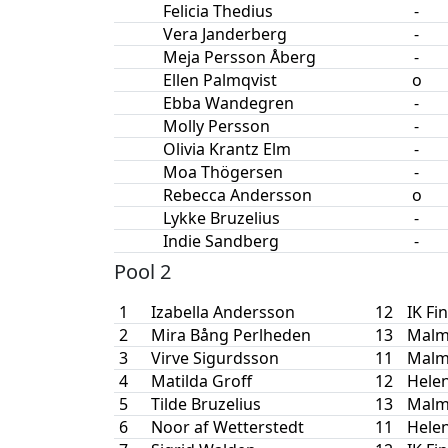
Felicia Thedius
-
Vera Janderberg
-
Meja Persson Åberg
-
Ellen Palmqvist
o
Ebba Wandegren
-
Molly Persson
-
Olivia Krantz Elm
-
Moa Thögersen
-
Rebecca Andersson
o
Lykke Bruzelius
-
Indie Sandberg
-
Pool 2
1
Izabella Andersson
12
IK Fi
2
Mira Bång Perlheden
13
Malm
3
Virve Sigurdsson
11
Malm
4
Matilda Groff
12
Hele
5
Tilde Bruzelius
13
Malm
6
Noor af Wetterstedt
11
Hele