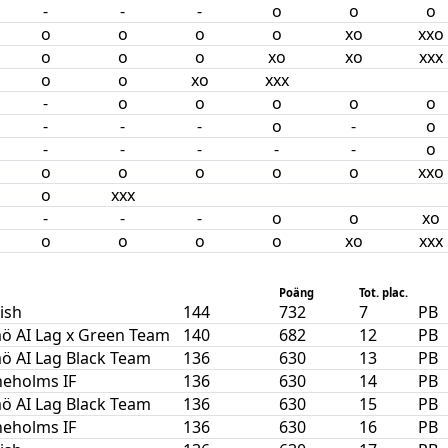
-
-
-
o
o
o
o
o
o
o
xo
xxo
o
o
o
xo
xo
xxx
o
o
xo
xxx
-
o
o
o
o
o
-
-
-
o
-
o
-
-
-
-
-
o
o
o
o
o
o
xxo
o
xxx
-
-
-
o
o
xo
o
o
o
o
xo
xxx
Poäng
Tot. plac.
nish
144
732
7
PB
ö AI Lag x Green Team
140
682
12
PB
ö AI Lag Black Team
136
630
13
PB
neholms IF
136
630
14
PB
ö AI Lag Black Team
136
630
15
PB
neholms IF
136
630
16
PB