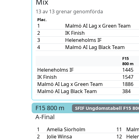
Mix
13 av 13 grenar genomförda
Plac.
1
Malmö AI Lag x Green Team
2
IK Finish
3
Heleneholms IF
4
Malmö AI Lag Black Team
F15
800 m
Heleneholms IF
1445
IK Finish
1547
Malmö AI Lag x Green Team
1886
Malmö AI Lag Black Team
384
F15
800 m
SFIF Ungdomstabell F15 8
A-Final
1
Amelia Siorholm
11
Malm
2
Jolie Winsa
12
Hele