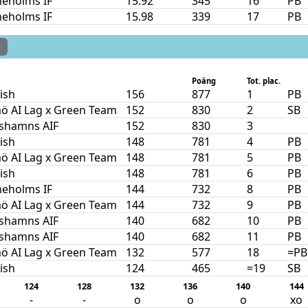
neholms IF
15.92
345
16
PB
neholms IF
15.98
339
17
PB
d
Poäng
Tot. plac.
nish
156
877
1
PB
ö AI Lag x Green Team
152
830
2
SB
ishamns AIF
152
830
3
nish
148
781
4
PB
ö AI Lag x Green Team
148
781
5
PB
nish
148
781
6
PB
neholms IF
144
732
8
PB
ö AI Lag x Green Team
144
732
9
PB
ishamns AIF
140
682
10
PB
ishamns AIF
140
682
11
PB
ö AI Lag x Green Team
132
577
18
=PB
nish
124
465
=19
SB
124
128
132
136
140
144
-
-
o
o
o
xo