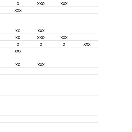
o
xxo
xxx
xxx
xo
xxx
xo
xxo
xxx
o
o
o
xxx
xxx
xo
xxx