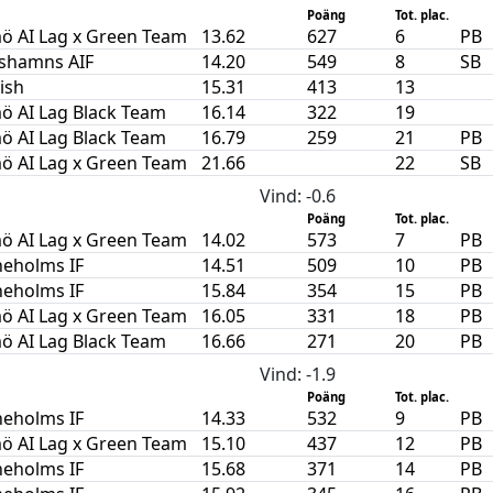
Poäng
Tot. plac.
ö AI Lag x Green Team
13.62
627
6
PB
ishamns AIF
14.20
549
8
SB
nish
15.31
413
13
ö AI Lag Black Team
16.14
322
19
ö AI Lag Black Team
16.79
259
21
PB
ö AI Lag x Green Team
21.66
22
SB
Vind
: -0.6
Poäng
Tot. plac.
ö AI Lag x Green Team
14.02
573
7
PB
neholms IF
14.51
509
10
PB
neholms IF
15.84
354
15
PB
ö AI Lag x Green Team
16.05
331
18
PB
ö AI Lag Black Team
16.66
271
20
PB
Vind
: -1.9
Poäng
Tot. plac.
neholms IF
14.33
532
9
PB
ö AI Lag x Green Team
15.10
437
12
PB
neholms IF
15.68
371
14
PB