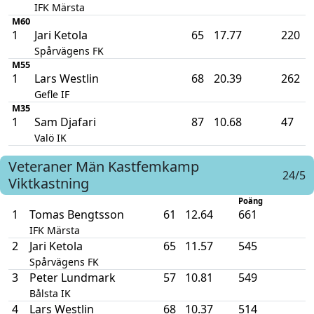
IFK Märsta
M60
1
Jari Ketola
65
17.77
220
Spårvägens FK
M55
1
Lars Westlin
68
20.39
262
Gefle IF
M35
1
Sam Djafari
87
10.68
47
Valö IK
Veteraner Män
Kastfemkamp
24/5
Viktkastning
Poäng
1
Tomas Bengtsson
61
12.64
661
IFK Märsta
2
Jari Ketola
65
11.57
545
Spårvägens FK
3
Peter Lundmark
57
10.81
549
Bålsta IK
4
Lars Westlin
68
10.37
514