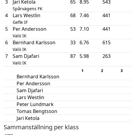
3
Jari Ketola
65
8.95
543
Spårvägens FK
4
Lars Westlin
68
7.46
441
Gefle IF
5
Per Andersson
53
7.10
441
Valö IK
6
Bernhard Karlsson
33
6.76
615
Valö IK
7
Sam Djafari
87
5.98
263
Valö IK
1
2
3
Bernhard Karlsson
Per Andersson
Sam Djafari
Lars Westlin
Peter Lundmark
Tomas Bengtsson
Jari Ketola
Sammanställning per klass