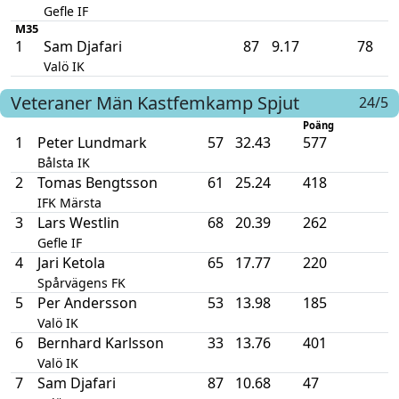
Gefle IF
M35
1
Sam Djafari
87
9.17
78
Valö IK
Veteraner Män
Kastfemkamp
Spjut
24/5
Poäng
1
Peter Lundmark
57
32.43
577
Bålsta IK
2
Tomas Bengtsson
61
25.24
418
IFK Märsta
3
Lars Westlin
68
20.39
262
Gefle IF
4
Jari Ketola
65
17.77
220
Spårvägens FK
5
Per Andersson
53
13.98
185
Valö IK
6
Bernhard Karlsson
33
13.76
401
Valö IK
7
Sam Djafari
87
10.68
47