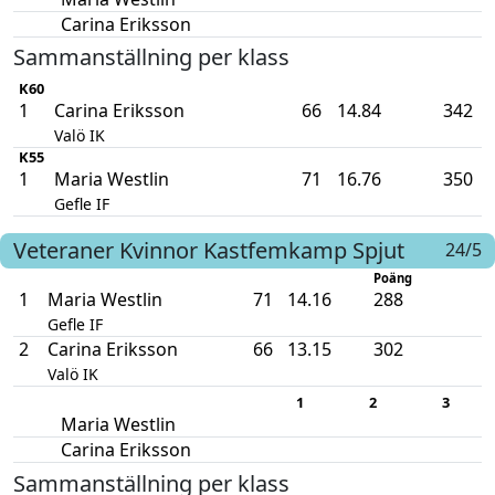
Carina Eriksson
Sammanställning per klass
K60
1
Carina Eriksson
66
14.84
342
Valö IK
K55
1
Maria Westlin
71
16.76
350
Gefle IF
Veteraner Kvinnor
Kastfemkamp
Spjut
24/5
Poäng
1
Maria Westlin
71
14.16
288
Gefle IF
2
Carina Eriksson
66
13.15
302
Valö IK
1
2
3
Maria Westlin
Carina Eriksson
Sammanställning per klass