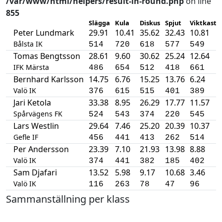
/var/www/html/helpers/result-in-round.php
on line
855
Slägga
Kula
Diskus
Spjut
Viktkastn
Peter Lundmark
29.91
10.41
35.62
32.43
10.81
Bålsta IK
514
720
618
577
549
Tomas Bengtsson
28.61
9.60
30.62
25.24
12.64
IFK Märsta
486
654
512
418
661
Bernhard Karlsson
14.75
6.76
15.25
13.76
6.24
Valö IK
376
615
515
401
389
Jari Ketola
33.38
8.95
26.29
17.77
11.57
Spårvägens FK
524
543
374
220
545
Lars Westlin
29.64
7.46
25.20
20.39
10.37
Gefle IF
456
441
413
262
514
Per Andersson
23.39
7.10
21.93
13.98
8.88
Valö IK
374
441
382
185
402
Sam Djafari
13.52
5.98
9.17
10.68
3.46
Valö IK
116
263
78
47
96
Sammanställning per klass