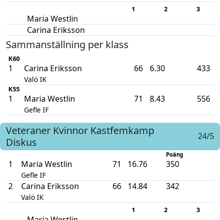
1
2
3
Maria Westlin
Carina Eriksson
Sammanställning per klass
K60
1
Carina Eriksson
66
6.30
433
Valö IK
K55
1
Maria Westlin
71
8.43
556
Gefle IF
Veteraner Kvinnor
Kastfemkamp
24/5
Diskus
Poäng
1
Maria Westlin
71
16.76
350
Gefle IF
2
Carina Eriksson
66
14.84
342
Valö IK
1
2
3
Maria Westlin