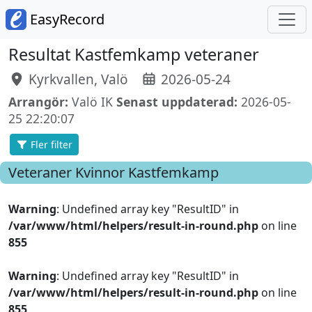
EasyRecord
Resultat Kastfemkamp veteraner
Kyrkvallen, Valö
2026-05-24
Arrangör:
Valö IK
Senast uppdaterad:
2026-05-
25 22:20:07
Fler filter
Veteraner Kvinnor
Kastfemkamp
Warning
: Undefined array key "ResultID" in
/var/www/html/helpers/result-in-round.php
on line
855
Warning
: Undefined array key "ResultID" in
/var/www/html/helpers/result-in-round.php
on line
855