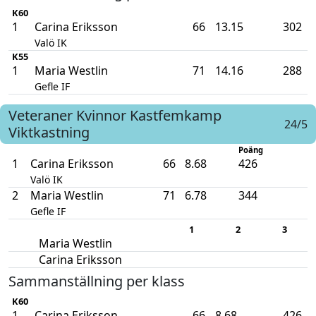
K60
1
Carina Eriksson
66
13.15
302
Valö IK
K55
1
Maria Westlin
71
14.16
288
Gefle IF
Veteraner Kvinnor
Kastfemkamp
24/5
Viktkastning
Poäng
1
Carina Eriksson
66
8.68
426
Valö IK
2
Maria Westlin
71
6.78
344
Gefle IF
1
2
3
Maria Westlin
Carina Eriksson
Sammanställning per klass
K60
1
Carina Eriksson
66
8.68
426