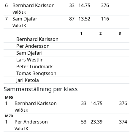
6
Bernhard Karlsson
33
14.75
376
Valö IK
7
Sam Djafari
87
13.52
116
Valö IK
1
2
3
Bernhard Karlsson
Per Andersson
Sam Djafari
Lars Westlin
Peter Lundmark
Tomas Bengtsson
Jari Ketola
Sammanställning per klass
M90
1
Bernhard Karlsson
33
14.75
376
Valö IK
M70
1
Per Andersson
53
23.39
374
Valö IK