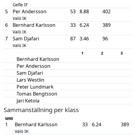
Gefle IF
5
Per Andersson
53
8.88
402
Valö IK
6
Bernhard Karlsson
33
6.24
389
Valö IK
7
Sam Djafari
87
3.46
96
Valö IK
1
2
3
Bernhard Karlsson
Per Andersson
Sam Djafari
Lars Westlin
Peter Lundmark
Tomas Bengtsson
Jari Ketola
Sammanställning per klass
M90
1
Bernhard Karlsson
33
6.24
389
Valö IK