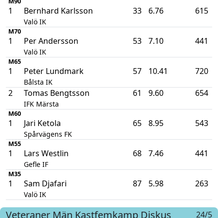
M90
1
Bernhard Karlsson
33
6.76
615
Valö IK
M70
1
Per Andersson
53
7.10
441
Valö IK
M65
1
Peter Lundmark
57
10.41
720
Bålsta IK
2
Tomas Bengtsson
61
9.60
654
IFK Märsta
M60
1
Jari Ketola
65
8.95
543
Spårvägens FK
M55
1
Lars Westlin
68
7.46
441
Gefle IF
M35
1
Sam Djafari
87
5.98
263
Valö IK
Veteraner Män
Kastfemkamp
Diskus
24/5