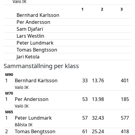
Valö IK
1
2
3
Bernhard Karlsson
Per Andersson
Sam Djafari
Lars Westlin
Peter Lundmark
Tomas Bengtsson
Jari Ketola
Sammanställning per klass
M90
1
Bernhard Karlsson
33
13.76
401
Valö IK
M70
1
Per Andersson
53
13.98
185
Valö IK
M65
1
Peter Lundmark
57
32.43
577
Bålsta IK
2
Tomas Bengtsson
61
25.24
418