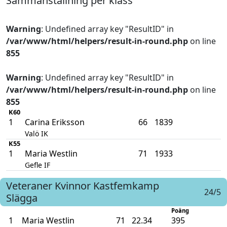
Sammanställning per klass
Warning
: Undefined array key "ResultID" in
/var/www/html/helpers/result-in-round.php
on line
855
Warning
: Undefined array key "ResultID" in
/var/www/html/helpers/result-in-round.php
on line
855
K60
1
Carina Eriksson
66
1839
Valö IK
K55
1
Maria Westlin
71
1933
Gefle IF
Veteraner Kvinnor
Kastfemkamp
24/5
Slägga
Poäng
1
Maria Westlin
71
22.34
395