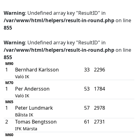
Warning
: Undefined array key "ResultID" in
/var/www/html/helpers/result-in-round.php
on line
855
Warning
: Undefined array key "ResultID" in
/var/www/html/helpers/result-in-round.php
on line
855
M90
1
Bernhard Karlsson
33
2296
Valö IK
M70
1
Per Andersson
53
1784
Valö IK
M65
1
Peter Lundmark
57
2978
Bålsta IK
2
Tomas Bengtsson
61
2731
IFK Märsta
M60