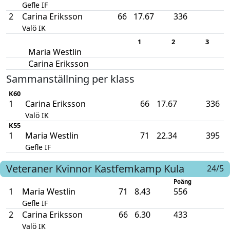
Gefle IF
2
Carina Eriksson
66
17.67
336
Valö IK
1
2
3
Maria Westlin
Carina Eriksson
Sammanställning per klass
K60
1
Carina Eriksson
66
17.67
336
Valö IK
K55
1
Maria Westlin
71
22.34
395
Gefle IF
Veteraner Kvinnor
Kastfemkamp
Kula
24/5
Poäng
1
Maria Westlin
71
8.43
556
Gefle IF
2
Carina Eriksson
66
6.30
433
Valö IK