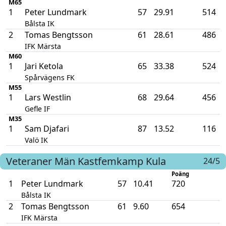
M65
1
Peter Lundmark
57
29.91
514
Bålsta IK
2
Tomas Bengtsson
61
28.61
486
IFK Märsta
M60
1
Jari Ketola
65
33.38
524
Spårvägens FK
M55
1
Lars Westlin
68
29.64
456
Gefle IF
M35
1
Sam Djafari
87
13.52
116
Valö IK
Veteraner Män
Kastfemkamp
Kula
24/5
Poäng
1
Peter Lundmark
57
10.41
720
Bålsta IK
2
Tomas Bengtsson
61
9.60
654
IFK Märsta