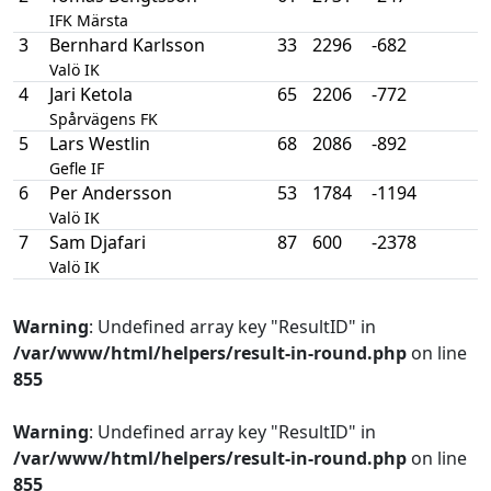
IFK Märsta
3
Bernhard Karlsson
33
2296
-682
Valö IK
4
Jari Ketola
65
2206
-772
Spårvägens FK
5
Lars Westlin
68
2086
-892
Gefle IF
6
Per Andersson
53
1784
-1194
Valö IK
7
Sam Djafari
87
600
-2378
Valö IK
Warning
: Undefined array key "ResultID" in
/var/www/html/helpers/result-in-round.php
on line
855
Warning
: Undefined array key "ResultID" in
/var/www/html/helpers/result-in-round.php
on line
855