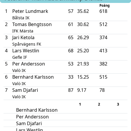
Poäng
1
Peter Lundmark
57
35.62
618
Bålsta IK
2
Tomas Bengtsson
61
30.62
512
IFK Märsta
3
Jari Ketola
65
26.29
374
Spårvägens FK
4
Lars Westlin
68
25.20
413
Gefle IF
5
Per Andersson
53
21.93
382
Valö IK
6
Bernhard Karlsson
33
15.25
515
Valö IK
7
Sam Djafari
87
9.17
78
Valö IK
1
2
3
Bernhard Karlsson
Per Andersson
Sam Djafari
Lars Westlin