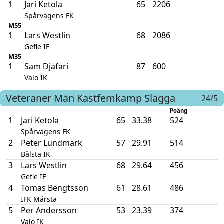
1
Jari Ketola
65
2206
Spårvägens FK
M55
1
Lars Westlin
68
2086
Gefle IF
M35
1
Sam Djafari
87
600
Valö IK
Veteraner Män
Kastfemkamp
Slägga
24/5
Poäng
1
Jari Ketola
65
33.38
524
Spårvägens FK
2
Peter Lundmark
57
29.91
514
Bålsta IK
3
Lars Westlin
68
29.64
456
Gefle IF
4
Tomas Bengtsson
61
28.61
486
IFK Märsta
5
Per Andersson
53
23.39
374
Valö IK