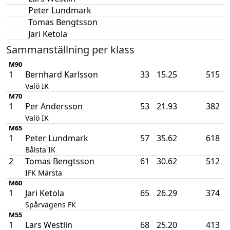
Peter Lundmark
Tomas Bengtsson
Jari Ketola
Sammanställning per klass
M90
1
Bernhard Karlsson
33
15.25
515
Valö IK
M70
1
Per Andersson
53
21.93
382
Valö IK
M65
1
Peter Lundmark
57
35.62
618
Bålsta IK
2
Tomas Bengtsson
61
30.62
512
IFK Märsta
M60
1
Jari Ketola
65
26.29
374
Spårvägens FK
M55
1
Lars Westlin
68
25.20
413