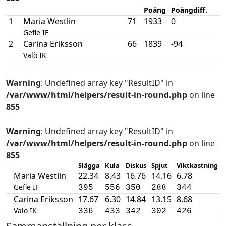
Poäng
Poängdiff.
1
Maria Westlin
71
1933
0
Gefle IF
2
Carina Eriksson
66
1839
-94
Valö IK
Warning
: Undefined array key "ResultID" in
/var/www/html/helpers/result-in-round.php
on line
855
Warning
: Undefined array key "ResultID" in
/var/www/html/helpers/result-in-round.php
on line
855
Slägga
Kula
Diskus
Spjut
Viktkastning
Maria Westlin
22.34
8.43
16.76
14.16
6.78
Gefle IF
395
556
350
288
344
Carina Eriksson
17.67
6.30
14.84
13.15
8.68
Valö IK
336
433
342
302
426