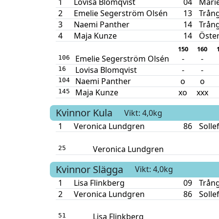
1
Lovisa Blomqvist
04
Mari
2
Emelie Segerström Olsén
13
Trång
3
Naemi Panther
14
Trång
4
Maja Kunze
14
Öste
150
160
Emelie Segerström Olsén
-
-
106
Lovisa Blomqvist
-
-
16
Naemi Panther
o
o
104
Maja Kunze
xo
xxx
145
Kvinnor
Kula
Vikt: 4,0kg
1
Veronica Lundgren
86
Solle
Veronica Lundgren
25
Kvinnor
Slägga
Vikt: 4,0kg
1
Lisa Flinkberg
09
Trång
2
Veronica Lundgren
86
Solle
Lisa Flinkberg
51