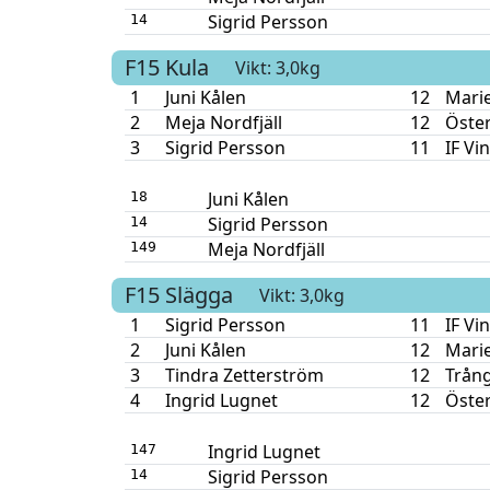
Sigrid Persson
14
F15
Kula
Vikt: 3,0kg
1
Juni Kålen
12
Mari
2
Meja Nordfjäll
12
Öste
3
Sigrid Persson
11
IF Vi
Juni Kålen
18
Sigrid Persson
14
Meja Nordfjäll
149
F15
Slägga
Vikt: 3,0kg
1
Sigrid Persson
11
IF Vi
2
Juni Kålen
12
Mari
3
Tindra Zetterström
12
Trång
4
Ingrid Lugnet
12
Öste
Ingrid Lugnet
147
Sigrid Persson
14