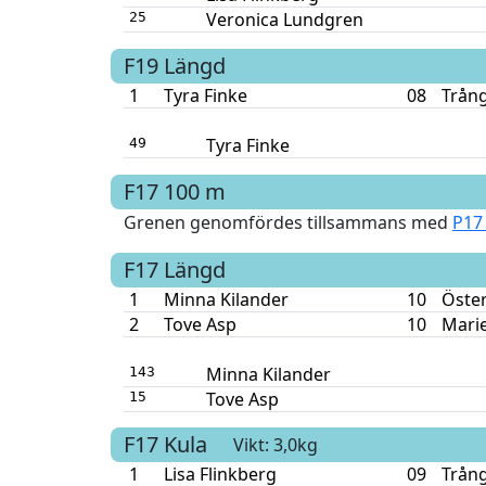
Veronica Lundgren
25
F19
Längd
1
Tyra Finke
08
Trång
Tyra Finke
49
F17
100 m
Grenen genomfördes tillsammans med
P17
F17
Längd
1
Minna Kilander
10
Öste
2
Tove Asp
10
Mari
Minna Kilander
143
Tove Asp
15
F17
Kula
Vikt: 3,0kg
1
Lisa Flinkberg
09
Trång