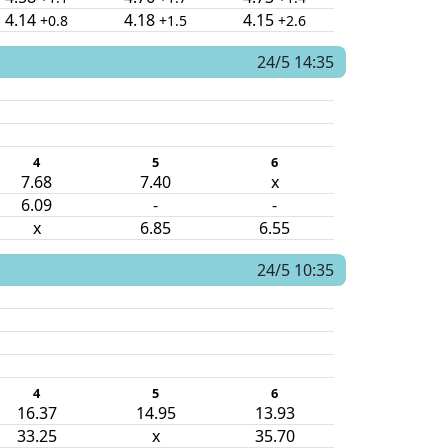
4.14
4.18
4.15
+0.8
+1.5
+2.6
24/5 14:35
4
5
6
7.68
7.40
x
6.09
-
-
x
6.85
6.55
24/5 10:35
4
5
6
16.37
14.95
13.93
33.25
x
35.70