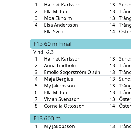
1
Harriet Karlsson
13
Sunds
2
Ella Milton
13
Trång
3
Moa Ekholm
13
Trång
4
Elsa Andersson
14
Trång
Ella Sved
14
Öste
F13
60 m
Final
Vind
: -2.3
1
Harriet Karlsson
13
Sunds
2
Anna Lindholm
13
Trång
3
Emelie Segerström Olsén
13
Trång
4
Maja Bergius
13
Sunds
5
My Jakobsson
13
Trång
6
Ella Milton
13
Trång
7
Vivian Svensson
13
Öste
8
Cornelia Ottosson
14
Öste
F13
600 m
1
My Jakobsson
13
Trång