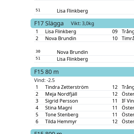
Lisa Flinkberg
51
F17
Slägga
Vikt: 3,0kg
1
Lisa Flinkberg
09
Trång
2
Nova Brundin
10
Timrå
Nova Brundin
30
Lisa Flinkberg
51
F15
80 m
Vind
: -2.5
1
Tindra Zetterström
12
Trång
2
Meja Nordfjäll
12
Öste
3
Sigrid Persson
11
IF Vi
4
Stina Magni
11
Öste
5
Tone Stenberg
11
Öste
6
Tilda Hemmyr
12
Öste
F15
800 m