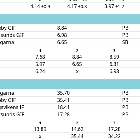
4.14
4.17
3.97
+0.9
+0.3
+1.2
eby GIF
8.84
PB
rsunds GIF
6.98
PB
ngarna
6.65
SB
1
2
3
7.68
8.84
8.59
5.97
6.65
6.31
6.24
x
6.98
ngarna
35.70
PB
eby GIF
35.41
PB
svikens IF
18.41
PB
rsunds GIF
17.28
PB
1
2
3
13.89
14.62
17.28
x
35.44
34.22