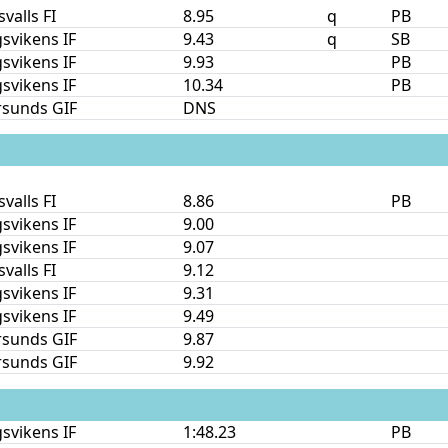
valls FI
8.95
q
PB
svikens IF
9.43
q
SB
svikens IF
9.93
PB
svikens IF
10.34
PB
rsunds GIF
DNS
valls FI
8.86
PB
svikens IF
9.00
svikens IF
9.07
valls FI
9.12
svikens IF
9.31
svikens IF
9.49
rsunds GIF
9.87
rsunds GIF
9.92
svikens IF
1:48.23
PB