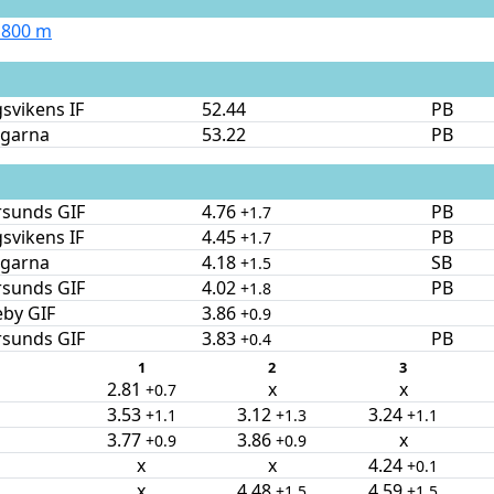
 800 m
svikens IF
52.44
PB
ngarna
53.22
PB
rsunds GIF
4.76
PB
+1.7
svikens IF
4.45
PB
+1.7
ngarna
4.18
SB
+1.5
rsunds GIF
4.02
PB
+1.8
eby GIF
3.86
+0.9
rsunds GIF
3.83
PB
+0.4
1
2
3
2.81
x
x
+0.7
3.53
3.12
3.24
+1.1
+1.3
+1.1
3.77
3.86
x
+0.9
+0.9
x
x
4.24
+0.1
x
4.48
4.59
+1.5
+1.5