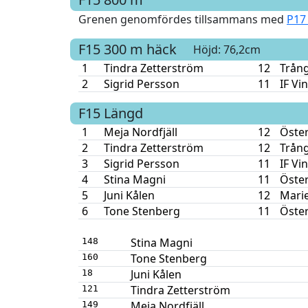
Grenen genomfördes tillsammans med
P17
F15
300 m häck
Höjd: 76,2cm
1
Tindra Zetterström
12
Trång
2
Sigrid Persson
11
IF Vi
F15
Längd
1
Meja Nordfjäll
12
Öste
2
Tindra Zetterström
12
Trång
3
Sigrid Persson
11
IF Vi
4
Stina Magni
11
Öste
5
Juni Kålen
12
Mari
6
Tone Stenberg
11
Öste
Stina Magni
148
Tone Stenberg
160
Juni Kålen
18
Tindra Zetterström
121
Meja Nordfjäll
149