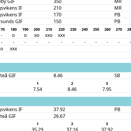
eby GIF
350
MR
svikens IF
210
MR
svikens IF
170
PB
rsunds GIF
150
PB
170
180
190
200
210
220
230
240
250
260
270
2
-
o
o
xo
xxo
xxx
-
-
-
-
-
-
-
-
-
-
-
-
o
xxx
fteå GIF
8.46
SB
1
2
3
7.54
8.46
7.95
svikens IF
37.92
PB
fteå GIF
26.67
1
2
3
35.29
37.16
37.92