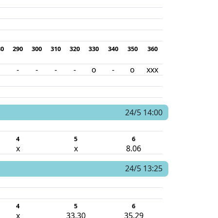
80
290
300
310
320
330
340
350
360
-
-
-
-
o
-
o
xxx
24/5 14:00
4
5
6
x
x
8.06
24/5 13:25
4
5
6
x
33.30
35.29