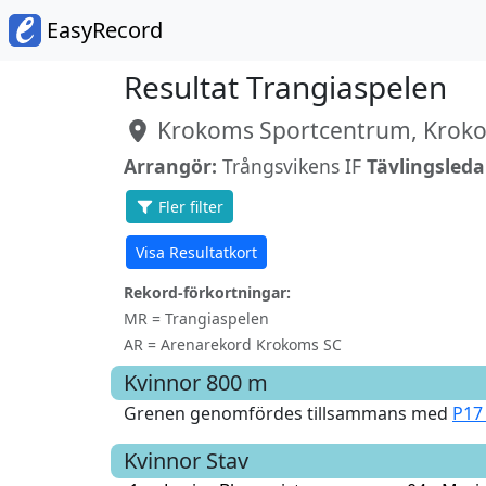
EasyRecord
Resultat Trangiaspelen
Krokoms Sportcentrum, Krok
Arrangör:
Trångsvikens IF
Tävlingsleda
Fler filter
Visa Resultatkort
Rekord-förkortningar:
MR = Trangiaspelen
AR = Arenarekord Krokoms SC
Kvinnor
800 m
Grenen genomfördes tillsammans med
P17
Kvinnor
Stav