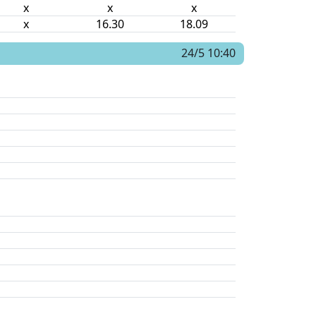
x
x
x
x
16.30
18.09
24/5 10:40