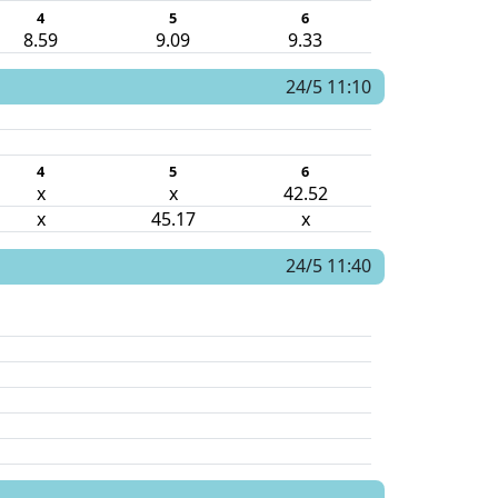
4
5
6
8.59
9.09
9.33
24/5 11:10
4
5
6
x
x
42.52
x
45.17
x
24/5 11:40