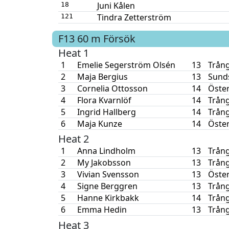
Juni Kålen
18
Tindra Zetterström
121
F13
60 m
Försök
Heat 1
1
Emelie Segerström Olsén
13
Trång
2
Maja Bergius
13
Sunds
3
Cornelia Ottosson
14
Öste
4
Flora Kvarnlöf
14
Trång
5
Ingrid Hallberg
14
Trång
6
Maja Kunze
14
Öste
Heat 2
1
Anna Lindholm
13
Trång
2
My Jakobsson
13
Trång
3
Vivian Svensson
13
Öste
4
Signe Berggren
13
Trång
5
Hanne Kirkbakk
14
Trång
6
Emma Hedin
13
Trång
Heat 3