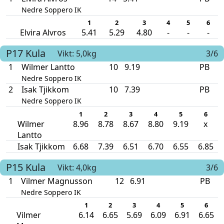
Nedre Soppero IK
1
2
3
4
5
6
Elvira Alvros
5.41
5.29
4.80
-
-
-
P17
Kula
Vikt: 5,0kg
3/6
1
Wilmer Lantto
10
9.19
PB
Nedre Soppero IK
2
Isak Tjikkom
10
7.39
PB
Nedre Soppero IK
1
2
3
4
5
6
Wilmer
8.96
8.78
8.67
8.80
9.19
x
Lantto
Isak Tjikkom
6.68
7.39
6.51
6.70
6.55
6.85
P15
Kula
Vikt: 4,0kg
3/6
1
Vilmer Magnusson
12
6.91
PB
Nedre Soppero IK
1
2
3
4
5
6
Vilmer
6.14
6.65
5.69
6.09
6.91
6.65