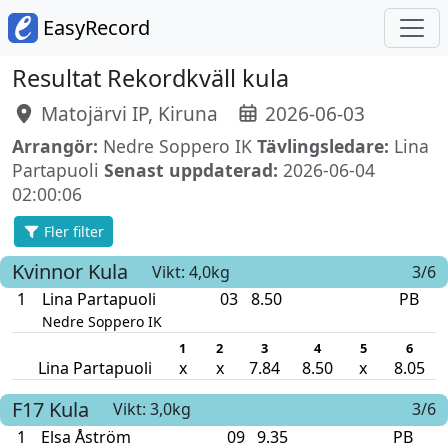
EasyRecord
Resultat Rekordkväll kula
Matojärvi IP, Kiruna
2026-06-03
Arrangör:
Nedre Soppero IK
Tävlingsledare:
Lina
Partapuoli
Senast uppdaterad:
2026-06-04
02:00:06
Fler filter
Kvinnor
Kula
Vikt: 4,0kg
3/6
1
Lina Partapuoli
03
8.50
PB
Nedre Soppero IK
1
2
3
4
5
6
Lina Partapuoli
x
x
7.84
8.50
x
8.05
F17
Kula
Vikt: 3,0kg
3/6
1
Elsa Åström
09
9.35
PB