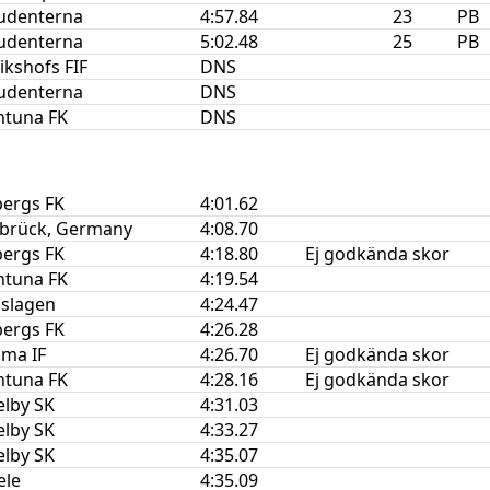
tudenterna
4:57.84
23
PB
tudenterna
5:02.48
25
PB
ikshofs FIF
DNS
tudenterna
DNS
ntuna FK
DNS
bergs FK
4:01.62
brück, Germany
4:08.70
bergs FK
4:18.80
Ej godkända skor
ntuna FK
4:19.54
oslagen
4:24.47
bergs FK
4:26.28
ma IF
4:26.70
Ej godkända skor
ntuna FK
4:28.16
Ej godkända skor
elby SK
4:31.03
elby SK
4:33.27
elby SK
4:35.07
ele
4:35.09