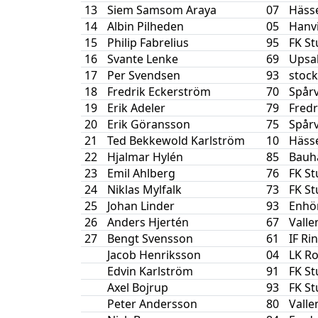
13
Siem Samsom Araya
07
Häss
14
Albin Pilheden
05
Hanv
15
Philip Fabrelius
95
FK S
16
Svante Lenke
69
Upsal
17
Per Svendsen
93
stoc
18
Fredrik Eckerström
70
Spår
19
Erik Adeler
79
Fredr
20
Erik Göransson
75
Spår
21
Ted Bekkewold Karlström
10
Häss
22
Hjalmar Hylén
85
Bauh
23
Emil Ahlberg
76
FK S
24
Niklas Mylfalk
73
FK S
25
Johan Linder
93
Enhör
26
Anders Hjertén
67
Valle
27
Bengt Svensson
61
IF Ri
Jacob Henriksson
04
LK R
Edvin Karlström
91
FK S
Axel Bojrup
93
FK S
Peter Andersson
80
Valle