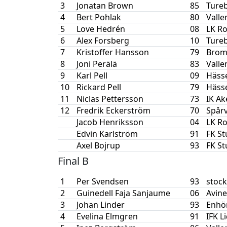
3
Jonatan Brown
85
Ture
4
Bert Pohlak
80
Valle
5
Love Hedrén
08
LK R
6
Alex Forsberg
10
Ture
7
Kristoffer Hansson
79
Brom
8
Joni Perälä
83
Valle
9
Karl Pell
09
Häss
10
Rickard Pell
79
Häss
11
Niclas Pettersson
73
IK Ak
12
Fredrik Eckerström
70
Spår
Jacob Henriksson
04
LK R
Edvin Karlström
91
FK S
Axel Bojrup
93
FK S
Final B
1
Per Svendsen
93
stoc
2
Guinedell Faja Sanjaume
06
Avine
3
Johan Linder
93
Enhör
4
Evelina Elmgren
91
IFK L