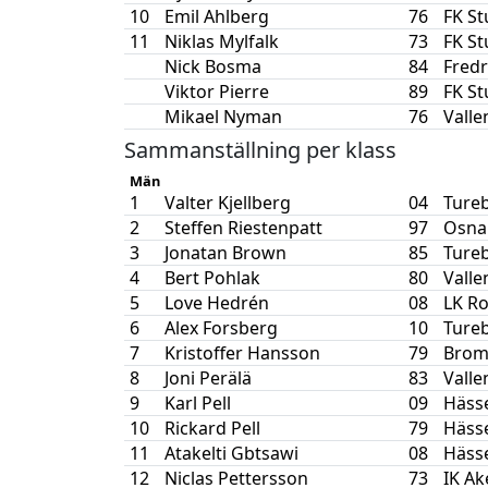
10
Emil Ahlberg
76
FK S
11
Niklas Mylfalk
73
FK S
Nick Bosma
84
Fredr
Viktor Pierre
89
FK S
Mikael Nyman
76
Valle
Sammanställning per klass
Män
1
Valter Kjellberg
04
Ture
2
Steffen Riestenpatt
97
Osna
3
Jonatan Brown
85
Ture
4
Bert Pohlak
80
Valle
5
Love Hedrén
08
LK R
6
Alex Forsberg
10
Ture
7
Kristoffer Hansson
79
Brom
8
Joni Perälä
83
Valle
9
Karl Pell
09
Häss
10
Rickard Pell
79
Häss
11
Atakelti Gbtsawi
08
Häss
12
Niclas Pettersson
73
IK Ak