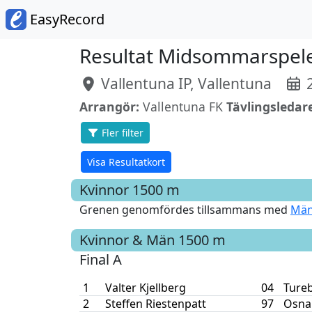
EasyRecord
Resultat Midsommarspel
Vallentuna IP, Vallentuna
2
Arrangör:
Vallentuna FK
Tävlingsledar
Fler filter
Visa Resultatkort
Kvinnor
1500 m
Grenen genomfördes tillsammans med
Män
Kvinnor & Män
1500 m
Final A
1
Valter Kjellberg
04
Ture
2
Steffen Riestenpatt
97
Osna