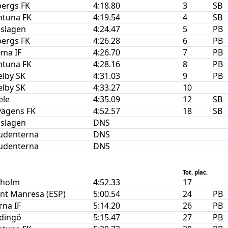
bergs FK
4:18.80
3
SB
ntuna FK
4:19.54
4
SB
oslagen
4:24.47
5
PB
bergs FK
4:26.28
6
PB
ma IF
4:26.70
7
PB
ntuna FK
4:28.16
8
PB
elby SK
4:31.03
9
PB
elby SK
4:33.27
10
ele
4:35.09
12
SB
vägens FK
4:52.57
18
SB
oslagen
DNS
tudenterna
DNS
tudenterna
DNS
Tot. plac.
kholm
4:52.33
17
nt Manresa (ESP)
5:00.54
24
PB
na IF
5:14.20
26
PB
idingö
5:15.47
27
PB