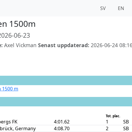
SV
EN
en 1500m
026-06-23
e:
Axel Vickman
Senast uppdaterad:
2026-06-24 08:16
 1500 m
Tot. plac.
bergs FK
4:01.62
1
SB
brück, Germany
4:08.70
2
SB