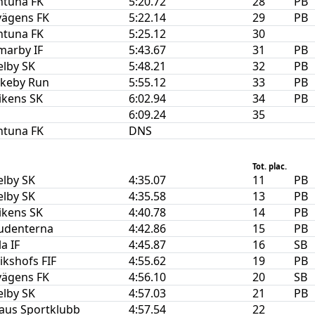
ntuna FK
5:20.72
28
PB
vägens FK
5:22.14
29
PB
ntuna FK
5:25.12
30
arby IF
5:43.67
31
PB
elby SK
5:48.21
32
PB
nkeby Run
5:55.12
33
PB
ikens SK
6:02.94
34
PB
6:09.24
35
ntuna FK
DNS
Tot. plac.
elby SK
4:35.07
11
PB
elby SK
4:35.58
13
PB
ikens SK
4:40.78
14
PB
tudenterna
4:42.86
15
PB
a IF
4:45.87
16
SB
ikshofs FIF
4:55.62
19
PB
vägens FK
4:56.10
20
SB
elby SK
4:57.03
21
PB
aus Sportklubb
4:57.54
22