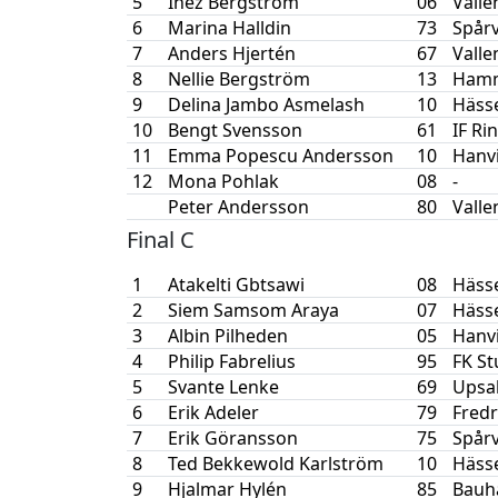
5
Inez Bergström
06
Valle
6
Marina Halldin
73
Spår
7
Anders Hjertén
67
Valle
8
Nellie Bergström
13
Hamm
9
Delina Jambo Asmelash
10
Häss
10
Bengt Svensson
61
IF Ri
11
Emma Popescu Andersson
10
Hanv
12
Mona Pohlak
08
-
Peter Andersson
80
Valle
Final C
1
Atakelti Gbtsawi
08
Häss
2
Siem Samsom Araya
07
Häss
3
Albin Pilheden
05
Hanv
4
Philip Fabrelius
95
FK S
5
Svante Lenke
69
Upsal
6
Erik Adeler
79
Fredr
7
Erik Göransson
75
Spår
8
Ted Bekkewold Karlström
10
Häss
9
Hjalmar Hylén
85
Bauh