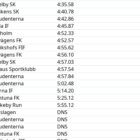
elby SK
4:35.58
ikens SK
4:40.78
tudenterna
4:42.86
a IF
4:45.87
kholm
4:52.33
vägens FK
4:52.57
ikshofs FIF
4:55.62
vägens FK
4:56.10
elby SK
4:57.03
aus Sportklubb
4:57.54
tudenterna
4:57.84
tudenterna
5:02.48
na IF
5:14.20
ntuna FK
5:25.12
nkeby Run
5:55.12
oslagen
DNS
tudenterna
DNS
tudenterna
DNS
ntuna FK
DNS