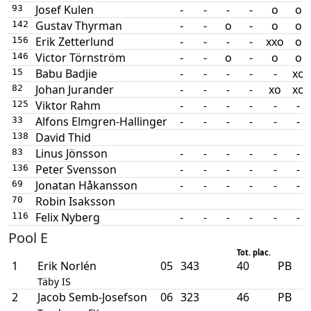
Josef Kulen
-
-
-
-
o
o
93
Gustav Thyrman
-
-
o
-
o
o
142
Erik Zetterlund
-
-
-
-
xxo
o
156
Victor Törnström
-
-
o
-
o
o
146
Babu Badjie
-
-
-
-
-
xo
15
Johan Jurander
-
-
-
-
xo
xo
82
Viktor Rahm
-
-
-
-
-
-
125
Alfons Elmgren-Hallinger
-
-
-
-
-
-
33
David Thid
138
Linus Jönsson
-
-
-
-
-
-
83
Peter Svensson
-
-
-
-
-
-
136
Jonatan Håkansson
-
-
-
-
-
-
69
Robin Isaksson
70
Felix Nyberg
-
-
-
-
-
-
116
Pool E
Tot. plac.
1
Erik Norlén
05
343
40
PB
Täby IS
2
Jacob Semb-Josefson
06
323
46
PB