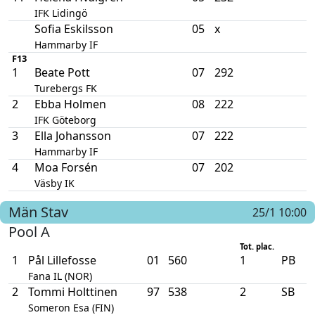
IFK Lidingö
Sofia Eskilsson
05
x
Hammarby IF
F13
1
Beate Pott
07
292
Turebergs FK
2
Ebba Holmen
08
222
IFK Göteborg
3
Ella Johansson
07
222
Hammarby IF
4
Moa Forsén
07
202
Väsby IK
Män
Stav
25/1 10:00
Pool A
Tot. plac.
1
Pål Lillefosse
01
560
1
PB
Fana IL (NOR)
2
Tommi Holttinen
97
538
2
SB
Someron Esa (FIN)