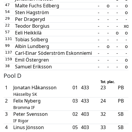
Malte Fuchs Edberg
-
o
-
o
47
Sten Hagström
-
-
-
o
54
Per Drageryd
-
-
-
-
29
Teodor Borgius
-
-
-
xo
22
Eeli Heikkilä
-
-
o
o
57
Tobias Solberg
-
-
-
-
131
Albin Lundberg
-
o
-
o
99
Carl-Einar Söderström Eskonniemi
-
-
-
-
137
Emil Östergren
-
-
-
o
159
Samuel Eriksson
-
-
-
o
38
Pool D
Tot. plac.
1
Jonatan Håkansson
01
433
23
PB
Hässelby SK
2
Felix Nyberg
03
433
24
PB
Bromma IF
3
Peter Svensson
02
403
32
SB
IF Rigor
4
Linus Jönsson
05
403
33
SB