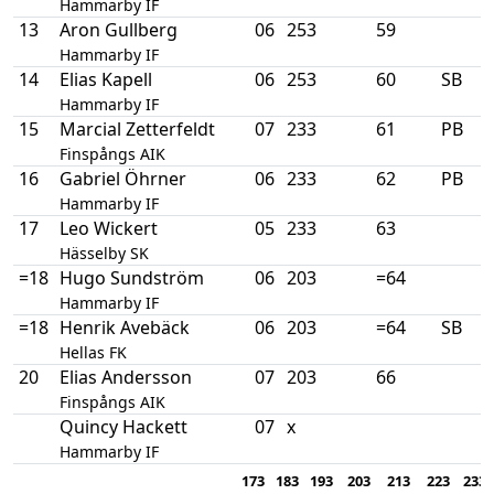
Hammarby IF
13
Aron Gullberg
06
253
59
Hammarby IF
14
Elias Kapell
06
253
60
SB
Hammarby IF
15
Marcial Zetterfeldt
07
233
61
PB
Finspångs AIK
16
Gabriel Öhrner
06
233
62
PB
Hammarby IF
17
Leo Wickert
05
233
63
Hässelby SK
=18
Hugo Sundström
06
203
=64
Hammarby IF
=18
Henrik Avebäck
06
203
=64
SB
Hellas FK
20
Elias Andersson
07
203
66
Finspångs AIK
Quincy Hackett
07
x
Hammarby IF
173
183
193
203
213
223
233