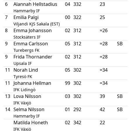
6
Alannah Hellstadius
04
332
23
Hammarby IF
7
Emilia Palgi
00
322
25
Viljandi KJS Sakala (EST)
8
Emma Johansson
02
312
=26
Stocksäters IF
9
Emma Carlsson
05
312
=28
SB
Turebergs FK
9
Frida Thornander
02
312
=28
Upsala IF
11
Norah Lind
05
302
=34
Tyresö FK
11
Johanna Hellman
99
302
=34
IFK Lidingö
13
Lova Nilsson
03
302
39
SB
IFK Växjö
14
Selma Nilsson
01
292
42
SB
Hammarby IF
Matilda Honeth
02
342
22
IFK Växjö