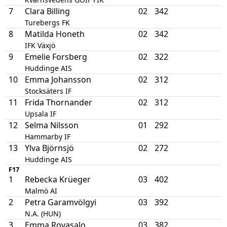
7
Clara Billing
02
342
Turebergs FK
8
Matilda Honeth
02
342
IFK Växjö
9
Emelie Forsberg
02
322
Huddinge AIS
10
Emma Johansson
02
312
Stocksäters IF
11
Frida Thornander
02
312
Upsala IF
12
Selma Nilsson
01
292
Hammarby IF
13
Ylva Björnsjö
02
272
Huddinge AIS
F17
1
Rebecka Krüeger
03
402
Malmö AI
2
Petra Garamvölgyi
03
392
N.A. (HUN)
3
Emma Rovasalo
03
382