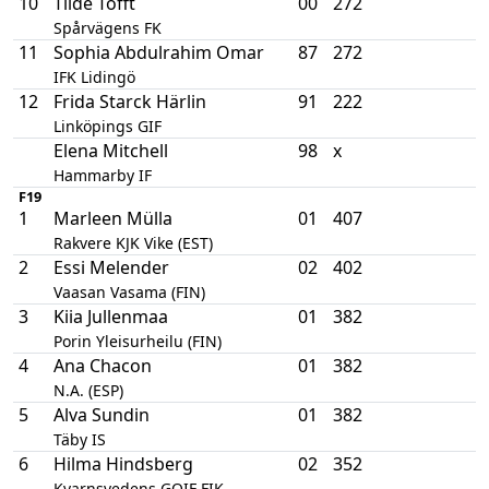
10
Tilde Tofft
00
272
Spårvägens FK
11
Sophia Abdulrahim Omar
87
272
IFK Lidingö
12
Frida Starck Härlin
91
222
Linköpings GIF
Elena Mitchell
98
x
Hammarby IF
F19
1
Marleen Mülla
01
407
Rakvere KJK Vike (EST)
2
Essi Melender
02
402
Vaasan Vasama (FIN)
3
Kiia Jullenmaa
01
382
Porin Yleisurheilu (FIN)
4
Ana Chacon
01
382
N.A. (ESP)
5
Alva Sundin
01
382
Täby IS
6
Hilma Hindsberg
02
352
Kvarnsvedens GOIF FIK