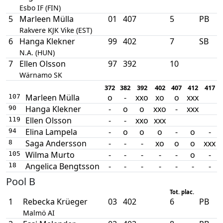
Esbo IF (FIN)
5
Marleen Mülla
01
407
5
PB
Rakvere KJK Vike (EST)
6
Hanga Klekner
99
402
7
SB
N.A. (HUN)
7
Ellen Olsson
97
392
10
Wärnamo SK
372
382
392
402
407
412
417
Marleen Mülla
o
-
xxo
xo
o
xxx
107
Hanga Klekner
-
o
o
xxo
-
xxx
90
Ellen Olsson
-
-
xxo
xxx
119
Elina Lampela
-
o
o
o
-
o
-
94
Saga Andersson
-
-
-
xo
o
o
xxx
8
Wilma Murto
-
-
-
-
-
o
-
105
Angelica Bengtsson
-
-
-
-
-
-
-
18
Pool B
Tot. plac.
1
Rebecka Krüeger
03
402
6
PB
Malmö AI