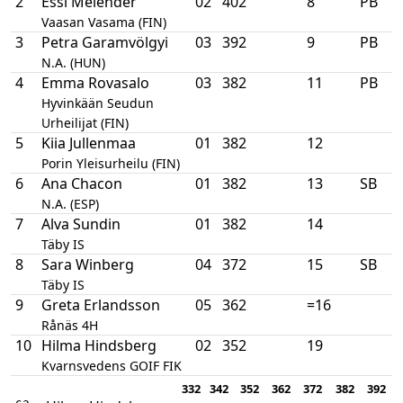
2
Essi Melender
02
402
8
PB
Vaasan Vasama (FIN)
3
Petra Garamvölgyi
03
392
9
PB
N.A. (HUN)
4
Emma Rovasalo
03
382
11
PB
Hyvinkään Seudun
Urheilijat (FIN)
5
Kiia Jullenmaa
01
382
12
Porin Yleisurheilu (FIN)
6
Ana Chacon
01
382
13
SB
N.A. (ESP)
7
Alva Sundin
01
382
14
Täby IS
8
Sara Winberg
04
372
15
SB
Täby IS
9
Greta Erlandsson
05
362
=16
Rånäs 4H
10
Hilma Hindsberg
02
352
19
Kvarnsvedens GOIF FIK
332
342
352
362
372
382
392