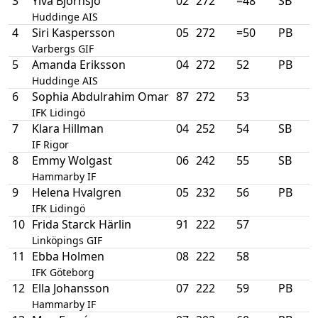
3
Ylva Björnsjö
02
272
=48
SB
Huddinge AIS
4
Siri Kaspersson
05
272
=50
PB
Varbergs GIF
5
Amanda Eriksson
04
272
52
PB
Huddinge AIS
6
Sophia Abdulrahim Omar
87
272
53
IFK Lidingö
7
Klara Hillman
04
252
54
SB
IF Rigor
8
Emmy Wolgast
06
242
55
SB
Hammarby IF
9
Helena Hvalgren
05
232
56
PB
IFK Lidingö
10
Frida Starck Härlin
91
222
57
Linköpings GIF
11
Ebba Holmen
08
222
58
IFK Göteborg
12
Ella Johansson
07
222
59
PB
Hammarby IF