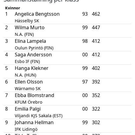
Kvinnor
1
Angelica Bengtsson
93
462
Hässelby SK
2
Wilma Murto
99
447
N.A. (FIN)
3
Elina Lampela
98
412
Oulun Pyrintö (FIN)
4
Saga Andersson
00
412
Esbo IF (FIN)
5
Hanga Klekner
99
402
N.A. (HUN)
6
Ellen Olsson
97
392
Wärnamo SK
7
Ebba Blomstrand
00
352
KFUM Örebro
8
Emilia Palgi
00
322
Viljandi KJS Sakala (EST)
9
Johanna Hellman
99
302
IFK Lidingö