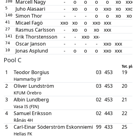
Marcell Nagy
-
o
o
o
o
xo
xxx
108
Juho Alasaari
-
xo
o
o
xxo
xo
xxo
5
Simon Thor
-
-
-
o
o
xo
xo
140
Micael Fagö
xxo
xo
o
xxo
xxx
41
Rasmus Carlsson
-
xo
o
xo
xxx
27
Erik Thorstensson
-
-
xxo
xx-
141
Oscar Janson
-
-
-
-
xxo
xxx
74
Jonas Asplund
-
o
o
o
xxo
xxx
10
Pool C
Tot. plac
1
Teodor Borgius
03
453
19
Hammarby IF
2
Oliver Lundström
03
453
20
KFUM Örebro
3
Albin Lundberg
02
453
21
Vasa IS (FIN)
4
Samuel Eriksson
02
443
22
Rånäs 4H
5
Carl-Einar Söderström Eskonniemi
99
433
25
Hellas FK