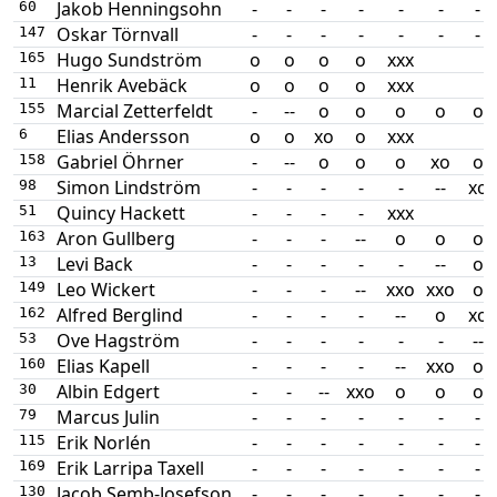
Jakob Henningsohn
-
-
-
-
-
-
-
60
Oskar Törnvall
-
-
-
-
-
-
-
147
Hugo Sundström
o
o
o
o
xxx
165
Henrik Avebäck
o
o
o
o
xxx
11
Marcial Zetterfeldt
-
--
o
o
o
o
o
155
Elias Andersson
o
o
xo
o
xxx
6
Gabriel Öhrner
-
--
o
o
o
xo
o
158
Simon Lindström
-
-
-
-
-
--
xo
98
Quincy Hackett
-
-
-
-
xxx
51
Aron Gullberg
-
-
-
--
o
o
o
163
Levi Back
-
-
-
-
-
--
o
13
Leo Wickert
-
-
-
--
xxo
xxo
o
149
Alfred Berglind
-
-
-
-
--
o
xo
162
Ove Hagström
-
-
-
-
-
-
--
53
Elias Kapell
-
-
-
-
--
xxo
o
160
Albin Edgert
-
-
--
xxo
o
o
o
30
Marcus Julin
-
-
-
-
-
-
-
79
Erik Norlén
-
-
-
-
-
-
-
115
Erik Larripa Taxell
-
-
-
-
-
-
-
169
Jacob Semb-Josefson
-
-
-
-
-
-
-
130