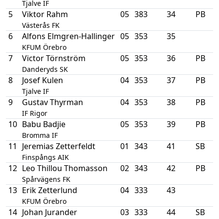
Tjalve IF
5
Viktor Rahm
05
383
34
PB
Västerås FK
6
Alfons Elmgren-Hallinger
05
353
35
KFUM Örebro
7
Victor Törnström
05
353
36
PB
Danderyds SK
8
Josef Kulen
04
353
37
PB
Tjalve IF
9
Gustav Thyrman
04
353
38
PB
IF Rigor
10
Babu Badjie
05
353
39
PB
Bromma IF
11
Jeremias Zetterfeldt
01
343
41
SB
Finspångs AIK
12
Leo Thillou Thomasson
02
343
42
PB
Spårvägens FK
13
Erik Zetterlund
04
333
43
KFUM Örebro
14
Johan Jurander
03
333
44
SB