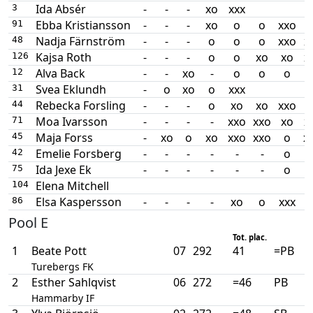
Ida Absér
-
-
-
xo
xxx
3
Ebba Kristiansson
-
-
-
xo
o
o
xxo
91
Nadja Färnström
-
-
-
o
o
o
xxo
x
48
Kajsa Roth
-
-
-
o
o
xo
xo
x
126
Alva Back
-
-
xo
-
o
o
o
12
Svea Eklundh
-
o
xo
o
xxx
31
Rebecka Forsling
-
-
-
o
xo
xo
xxo
44
Moa Ivarsson
-
-
-
-
xxo
xxo
xo
x
71
Maja Forss
-
xo
o
xo
xxo
xxo
o
x
45
Emelie Forsberg
-
-
-
-
-
-
o
x
42
Ida Jexe Ek
-
-
-
-
-
-
o
75
Elena Mitchell
104
Elsa Kaspersson
-
-
-
-
xo
o
xxx
86
Pool E
Tot. plac.
1
Beate Pott
07
292
41
=PB
Turebergs FK
2
Esther Sahlqvist
06
272
=46
PB
Hammarby IF