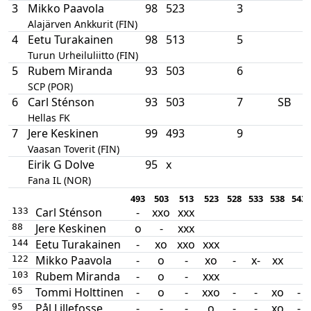
3
Mikko Paavola
98
523
3
Alajärven Ankkurit (FIN)
4
Eetu Turakainen
98
513
5
Turun Urheiluliitto (FIN)
5
Rubem Miranda
93
503
6
SCP (POR)
6
Carl Sténson
93
503
7
SB
Hellas FK
7
Jere Keskinen
99
493
9
Vaasan Toverit (FIN)
Eirik G Dolve
95
x
Fana IL (NOR)
493
503
513
523
528
533
538
543
Carl Sténson
-
xxo
xxx
133
Jere Keskinen
o
-
xxx
88
Eetu Turakainen
-
xo
xxo
xxx
144
Mikko Paavola
-
o
-
xo
-
x-
xx
122
Rubem Miranda
-
o
-
xxx
103
Tommi Holttinen
-
o
-
xxo
-
-
xo
-
65
Pål Lillefosse
-
-
-
o
-
-
xo
-
95