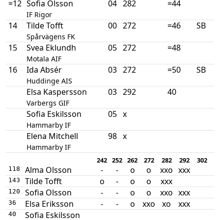
=12
Sofia Olsson
04
282
=44
IF Rigor
14
Tilde Tofft
00
272
=46
SB
Spårvägens FK
15
Svea Eklundh
05
272
=48
Motala AIF
16
Ida Absér
03
272
=50
SB
Huddinge AIS
Elsa Kaspersson
03
292
40
Varbergs GIF
Sofia Eskilsson
05
x
Hammarby IF
Elena Mitchell
98
x
Hammarby IF
242
252
262
272
282
292
302
3
Alma Olsson
-
-
o
o
xxo
xxx
118
Tilde Tofft
o
-
o
o
xxx
143
Sofia Olsson
-
-
o
o
xxo
xxx
120
Elsa Eriksson
-
-
o
xxo
xo
xxx
36
Sofia Eskilsson
40