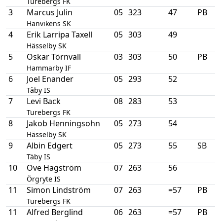
Turebergs FK
3
Marcus Julin
05
323
47
PB
Hanvikens SK
4
Erik Larripa Taxell
05
303
49
Hässelby SK
5
Oskar Törnvall
03
303
50
PB
Hammarby IF
6
Joel Enander
05
293
52
Täby IS
7
Levi Back
08
283
53
Turebergs FK
8
Jakob Henningsohn
05
273
54
Hässelby SK
9
Albin Edgert
05
273
55
SB
Täby IS
10
Ove Hagström
07
263
56
Örgryte IS
11
Simon Lindström
07
263
=57
PB
Turebergs FK
11
Alfred Berglind
06
263
=57
PB