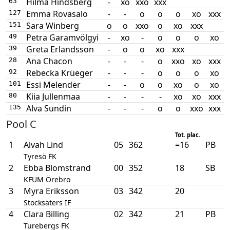
Hilma Hindsberg
-
xo
xxo
xxx
63
Emma Rovasalo
-
-
o
o
o
xo
xxx
127
Sara Winberg
o
o
xxo
o
xo
xxx
151
Petra Garamvölgyi
-
xo
-
o
o
o
xo
49
Greta Erlandsson
-
o
o
xo
xxx
39
Ana Chacon
-
-
-
o
xxo
xo
xxx
28
Rebecka Krüeger
-
-
-
o
o
o
xo
92
Essi Melender
-
-
o
o
xo
o
xo
101
Kiia Jullenmaa
-
-
-
-
xo
xo
xxx
80
Alva Sundin
-
-
-
o
o
xxo
xxx
135
Pool C
Tot. plac.
1
Alvah Lind
05
362
=16
PB
Tyresö FK
2
Ebba Blomstrand
00
352
18
SB
KFUM Örebro
3
Myra Eriksson
03
342
20
Stocksäters IF
4
Clara Billing
02
342
21
PB
Turebergs FK