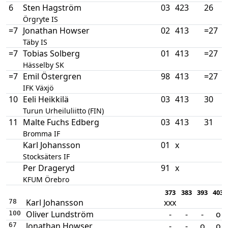
6
Sten Hagström
03
423
26
Örgryte IS
=7
Jonathan Howser
02
413
=27
Täby IS
=7
Tobias Solberg
01
413
=27
Hässelby SK
=7
Emil Östergren
98
413
=27
IFK Växjö
10
Eeli Heikkilä
03
413
30
Turun Urheiluliitto (FIN)
11
Malte Fuchs Edberg
03
413
31
Bromma IF
Karl Johansson
01
x
Stocksäters IF
Per Drageryd
91
x
KFUM Örebro
373
383
393
403
Karl Johansson
xxx
78
Oliver Lundström
-
-
-
o
100
Jonathan Howser
-
-
o
o
67