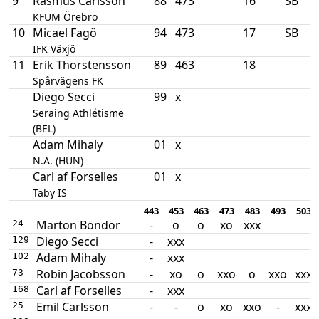
9
Rasmus Carlsson
88
473
16
SB
KFUM Örebro
10
Micael Fagö
94
473
17
SB
IFK Växjö
11
Erik Thorstensson
89
463
18
Spårvägens FK
Diego Secci
99
x
Seraing Athlétisme
(BEL)
Adam Mihaly
01
x
N.A. (HUN)
Carl af Forselles
01
x
Täby IS
443
453
463
473
483
493
503
Marton Böndör
-
o
o
xo
xxx
24
Diego Secci
-
xxx
129
Adam Mihaly
-
xxx
102
Robin Jacobsson
-
xo
o
xxo
o
xxo
xxx
73
Carl af Forselles
-
xxx
168
Emil Carlsson
-
-
o
xo
xxo
-
xxx
25