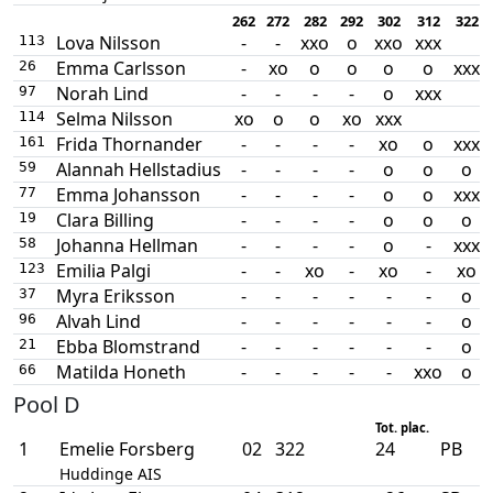
262
272
282
292
302
312
322
Lova Nilsson
-
-
xxo
o
xxo
xxx
113
Emma Carlsson
-
xo
o
o
o
o
xxx
26
Norah Lind
-
-
-
-
o
xxx
97
Selma Nilsson
xo
o
o
xo
xxx
114
Frida Thornander
-
-
-
-
xo
o
xxx
161
Alannah Hellstadius
-
-
-
-
o
o
o
59
Emma Johansson
-
-
-
-
o
o
xxx
77
Clara Billing
-
-
-
-
o
o
o
19
Johanna Hellman
-
-
-
-
o
-
xxx
58
Emilia Palgi
-
-
xo
-
xo
-
xo
123
Myra Eriksson
-
-
-
-
-
-
o
37
Alvah Lind
-
-
-
-
-
-
o
96
Ebba Blomstrand
-
-
-
-
-
-
o
21
Matilda Honeth
-
-
-
-
-
xxo
o
66
Pool D
Tot. plac.
1
Emelie Forsberg
02
322
24
PB
Huddinge AIS