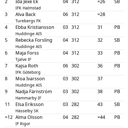
2
Ida Jexe Ek
04
312
=26
SB
IFK Halmstad
3
Alva Back
06
312
=28
Turebergs FK
4
Ebba Kristiansson
03
312
31
PB
Huddinge AIS
5
Rebecka Forsling
04
312
32
SB
Huddinge AIS
6
Maja Forss
04
312
33
PB
Tjalve IF
7
Kajsa Roth
06
302
36
PB
IFK Göteborg
8
Moa Ivarsson
03
302
37
Huddinge AIS
9
Nadja Färnström
03
302
38
PB
Hammarby IF
11
Elsa Eriksson
03
282
43
SB
Hässelby SK
=12
Alma Olsson
04
282
=44
PB
IF Rigor