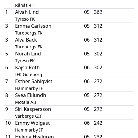
Rånäs 4H
1
Alvah Lind
05
362
Tyresö FK
3
Emma Carlsson
05
312
Turebergs FK
3
Alva Back
06
312
Turebergs FK
5
Norah Lind
05
302
Tyresö FK
6
Kajsa Roth
06
302
IFK Göteborg
7
Esther Sahlqvist
06
272
Hammarby IF
8
Svea Eklundh
05
272
Motala AIF
9
Siri Kaspersson
05
272
Varbergs GIF
10
Emmy Wolgast
06
242
Hammarby IF
11
Helena Hvalgren
05
232