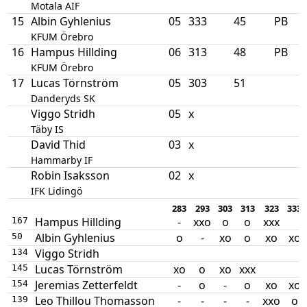
Motala AIF
15
Albin Gyhlenius
05
333
45
PB
KFUM Örebro
16
Hampus Hillding
06
313
48
PB
KFUM Örebro
17
Lucas Törnström
05
303
51
Danderyds SK
Viggo Stridh
05
x
Täby IS
David Thid
03
x
Hammarby IF
Robin Isaksson
02
x
IFK Lidingö
283
293
303
313
323
333
Hampus Hillding
-
xxo
o
o
xxx
167
Albin Gyhlenius
o
-
xo
o
xo
xo
50
Viggo Stridh
134
Lucas Törnström
xo
o
xo
xxx
145
Jeremias Zetterfeldt
-
o
-
o
xo
xo
154
Leo Thillou Thomasson
-
-
-
-
xxo
o
139