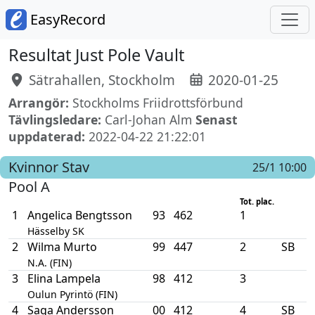
EasyRecord
Resultat Just Pole Vault
Sätrahallen, Stockholm
2020-01-25
Arrangör:
Stockholms Friidrottsförbund
Tävlingsledare:
Carl-Johan Alm
Senast
uppdaterad:
2022-04-22 21:22:01
Kvinnor
Stav
25/1 10:00
Pool A
Tot. plac.
1
Angelica Bengtsson
93
462
1
Hässelby SK
2
Wilma Murto
99
447
2
SB
N.A. (FIN)
3
Elina Lampela
98
412
3
Oulun Pyrintö (FIN)
4
Saga Andersson
00
412
4
SB