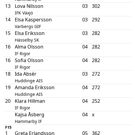
13
Lova Nilsson
03
302
IFK Växjö
14
Elsa Kaspersson
03
292
Varbergs GIF
15
Elsa Eriksson
03
282
Hässelby SK
16
Alma Olsson
04
282
IF Rigor
16
Sofia Olsson
04
282
IF Rigor
18
Ida Absér
03
272
Huddinge AIS
19
Amanda Eriksson
04
272
Huddinge AIS
20
Klara Hillman
04
252
IF Rigor
Kajsa Åsberg
04
x
Hammarby IF
F15
1
Greta Erlandsson
05
362