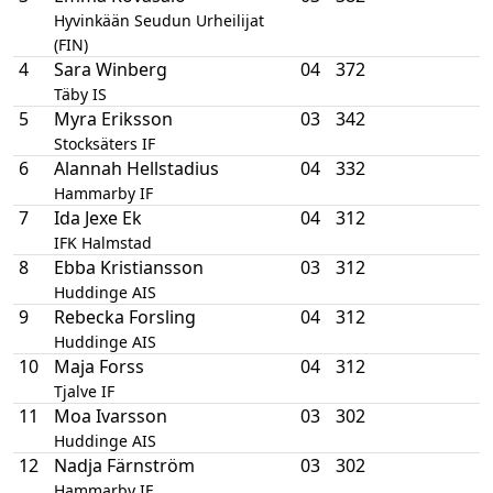
Hyvinkään Seudun Urheilijat
(FIN)
4
Sara Winberg
04
372
Täby IS
5
Myra Eriksson
03
342
Stocksäters IF
6
Alannah Hellstadius
04
332
Hammarby IF
7
Ida Jexe Ek
04
312
IFK Halmstad
8
Ebba Kristiansson
03
312
Huddinge AIS
9
Rebecka Forsling
04
312
Huddinge AIS
10
Maja Forss
04
312
Tjalve IF
11
Moa Ivarsson
03
302
Huddinge AIS
12
Nadja Färnström
03
302
Hammarby IF