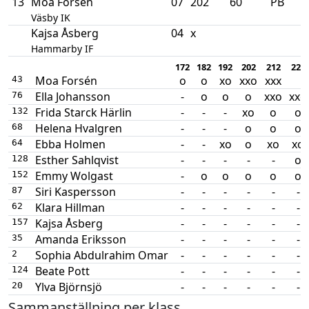
13
Moa Forsén
07
202
60
PB
Väsby IK
Kajsa Åsberg
04
x
Hammarby IF
172
182
192
202
212
222
Moa Forsén
o
o
xo
xxo
xxx
43
Ella Johansson
-
o
o
o
xxo
xxo
76
Frida Starck Härlin
-
-
-
xo
o
o
132
Helena Hvalgren
-
-
-
o
o
o
68
Ebba Holmen
-
-
xo
o
xo
xo
64
Esther Sahlqvist
-
-
-
-
-
o
128
Emmy Wolgast
-
o
o
o
o
o
152
Siri Kaspersson
-
-
-
-
-
-
87
Klara Hillman
-
-
-
-
-
-
62
Kajsa Åsberg
-
-
-
-
-
-
157
Amanda Eriksson
-
-
-
-
-
-
35
Sophia Abdulrahim Omar
-
-
-
-
-
-
2
Beate Pott
-
-
-
-
-
-
124
Ylva Björnsjö
-
-
-
-
-
-
20
Sammanställning per klass