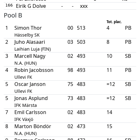
Eirik G Dolve
-
-
xxx
166
Pool B
Tot. plac.
1
Simon Thor
00
513
4
PB
Hässelby SK
2
Juho Alasaari
03
503
8
PB
Laihian Luja (FIN)
3
Marcell Nagy
02
493
10
SB
N.A. (HUN)
4
Robin Jacobsson
98
493
11
PB
Ullevi FK
5
Oscar Janson
75
483
=12
SB
Ullevi FK
5
Jonas Asplund
73
483
=12
SB
IFK Märsta
7
Emil Carlsson
02
483
14
IFK Växjö
8
Marton Böndör
02
473
15
N.A. (HUN)