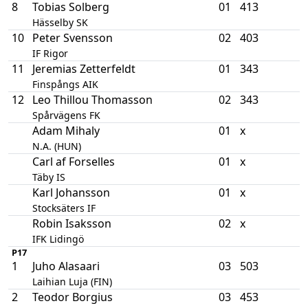
8
Tobias Solberg
01
413
Hässelby SK
10
Peter Svensson
02
403
IF Rigor
11
Jeremias Zetterfeldt
01
343
Finspångs AIK
12
Leo Thillou Thomasson
02
343
Spårvägens FK
Adam Mihaly
01
x
N.A. (HUN)
Carl af Forselles
01
x
Täby IS
Karl Johansson
01
x
Stocksäters IF
Robin Isaksson
02
x
IFK Lidingö
P17
1
Juho Alasaari
03
503
Laihian Luja (FIN)
2
Teodor Borgius
03
453