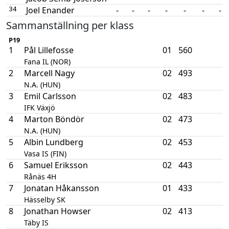
Joel Enander
-
-
-
-
-
-
-
34
Sammanställning per klass
P19
1
Pål Lillefosse
01
560
Fana IL (NOR)
2
Marcell Nagy
02
493
N.A. (HUN)
3
Emil Carlsson
02
483
IFK Växjö
4
Marton Böndör
02
473
N.A. (HUN)
5
Albin Lundberg
02
453
Vasa IS (FIN)
6
Samuel Eriksson
02
443
Rånäs 4H
7
Jonatan Håkansson
01
433
Hässelby SK
8
Jonathan Howser
02
413
Täby IS