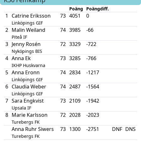
Poäng
Poängdiff.
1
Catrine Eriksson
73
4051
0
Linköpings GIF
2
Malin Weiland
74
3985
-66
Piteå IF
3
Jenny Rosén
72
3329
-722
Nyköpings BIS
4
Anna Ek
73
3285
-766
IKHP Huskvarna
5
Anna Eronn
74
2834
-1217
Linköpings GIF
6
Claudia Weber
74
2487
-1564
Linköpings GIF
7
Sara Engkvist
73
2109
-1942
Upsala IF
8
Marie Karlsson
72
2028
-2023
Turebergs FK
Anna Ruhr Siwers
73
1300
-2751
DNF
DNS
Turebergs FK