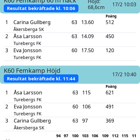
K60
Femkamp
60 m häck
Höjd:
17/2 10:03
68,6cm
Resultat bekräftade kl.
10:06
Poäng
1
Carina Gullberg
63
13.60
512
Åkersberga SK
2
Åsa Larsson
63
14.09
450
Turebergs FK
3
Eva Jonsson
60
17.50
120
Turebergs FK
K60
Femkamp
Höjd
17/2 10:40
Resultat bekräftade kl.
11:44
Poäng
1
Åsa Larsson
63
115
621
Turebergs FK
2
Eva Jonsson
60
106
491
Turebergs FK
3
Carina Gullberg
63
97
369
Åkersberga SK
94
97
100
103
106
109
112
115
118