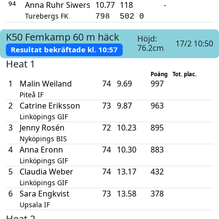
Anna Ruhr Siwers
10.77
118
-
94
Turebergs FK
798
502
0
K50
Femkamp
60 m häck
Höjd:
17/2 10:50
76.2cm
Resultat bekräftade kl.
10:57
Heat 1
Poäng
Tot. plac.
1
Malin Weiland
74
9.69
997
Piteå IF
2
Catrine Eriksson
73
9.87
963
Linköpings GIF
3
Jenny Rosén
72
10.23
895
Nyköpings BIS
4
Anna Eronn
74
10.30
883
Linköpings GIF
5
Claudia Weber
74
13.17
432
Linköpings GIF
6
Sara Engkvist
73
13.58
378
Upsala IF
Heat 2