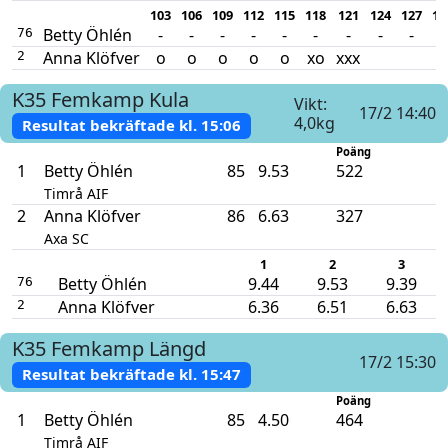
103
106
109
112
115
118
121
124
127
13
Betty Öhlén
-
-
-
-
-
-
-
-
-
o
76
Anna Klöfver
o
o
o
o
o
xo
xxx
2
K35
Femkamp
Kula
Vikt:
17/2 14:40
4,0kg
Resultat bekräftade kl.
15:06
Poäng
1
Betty Öhlén
85
9.53
522
Timrå AIF
2
Anna Klöfver
86
6.63
327
Axa SC
1
2
3
Betty Öhlén
9.44
9.53
9.39
76
Anna Klöfver
6.36
6.51
6.63
2
K35
Femkamp
Längd
17/2 15:30
Resultat bekräftade kl.
15:47
Poäng
1
Betty Öhlén
85
4.50
464
Timrå AIF