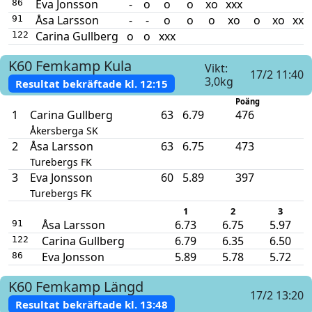
Eva Jonsson
-
o
o
o
xo
xxx
86
Åsa Larsson
-
-
o
o
o
xo
o
xo
xxx
91
Carina Gullberg
o
o
xxx
122
K60
Femkamp
Kula
Vikt:
17/2 11:40
3,0kg
Resultat bekräftade kl.
12:15
Poäng
1
Carina Gullberg
63
6.79
476
Åkersberga SK
2
Åsa Larsson
63
6.75
473
Turebergs FK
3
Eva Jonsson
60
5.89
397
Turebergs FK
1
2
3
Åsa Larsson
6.73
6.75
5.97
91
Carina Gullberg
6.79
6.35
6.50
122
Eva Jonsson
5.89
5.78
5.72
86
K60
Femkamp
Längd
17/2 13:20
Resultat bekräftade kl.
13:48