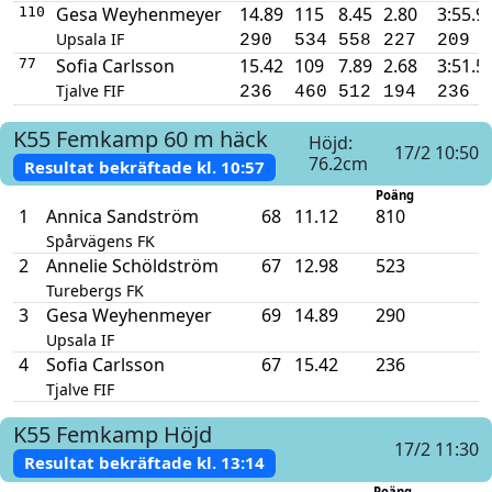
Gesa Weyhenmeyer
14.89
115
8.45
2.80
3:55.9
110
Upsala IF
290
534
558
227
209
Sofia Carlsson
15.42
109
7.89
2.68
3:51.5
77
Tjalve FIF
236
460
512
194
236
K55
Femkamp
60 m häck
Höjd:
17/2 10:50
76.2cm
Resultat bekräftade kl.
10:57
Poäng
1
Annica Sandström
68
11.12
810
Spårvägens FK
2
Annelie Schöldström
67
12.98
523
Turebergs FK
3
Gesa Weyhenmeyer
69
14.89
290
Upsala IF
4
Sofia Carlsson
67
15.42
236
Tjalve FIF
K55
Femkamp
Höjd
17/2 11:30
Resultat bekräftade kl.
13:14
Poäng