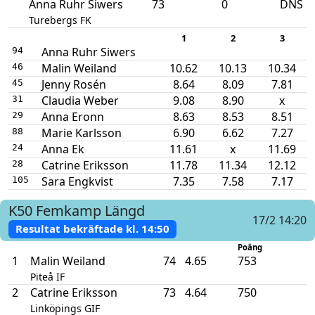
Anna Ruhr Siwers
73
0
DNS
Turebergs FK
1
2
3
Anna Ruhr Siwers
94
Malin Weiland
10.62
10.13
10.34
46
Jenny Rosén
8.64
8.09
7.81
45
Claudia Weber
9.08
8.90
x
31
Anna Eronn
8.63
8.53
8.51
29
Marie Karlsson
6.90
6.62
7.27
88
Anna Ek
11.61
x
11.69
24
Catrine Eriksson
11.78
11.34
12.12
28
Sara Engkvist
7.35
7.58
7.17
105
K50
Femkamp
Längd
17/2 14:20
Resultat bekräftade kl.
14:50
Poäng
1
Malin Weiland
74
4.65
753
Piteå IF
2
Catrine Eriksson
73
4.64
750
Linköpings GIF