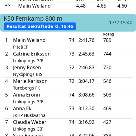
Malin Weiland
4.48
4.65
4.60
46
K50
Femkamp
800 m
17/2 15:40
Resultat bekräftade kl.
15:46
Poäng
1
Malin Weiland
74
2:41.76
789
Piteå IF
2
Catrine Eriksson
73
2:45.63
744
Linköpings GIF
3
Jenny Rosén
72
2:46.83
730
Nyköpings BIS
4
Marie Karlsson
72
3:04.17
546
Turebergs FK
5
Anna Eronn
74
3:08.66
503
Linköpings GIF
6
Anna Ek
73
3:12.30
469
IKHP Huskvarna
7
Claudia Weber
74
3:16.92
427
Linköpings GIF
8
Sara Engkvist
73
3:22.05
383