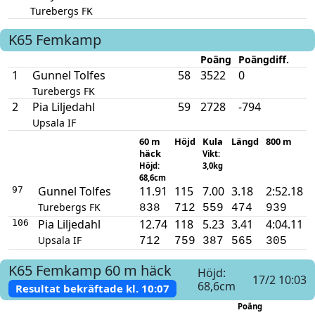
Turebergs FK
K65
Femkamp
Poäng
Poängdiff.
1
Gunnel Tolfes
58
3522
0
Turebergs FK
2
Pia Liljedahl
59
2728
-794
Upsala IF
60 m
Höjd
Kula
Längd
800 m
häck
Vikt:
Höjd:
3,0kg
68,6cm
Gunnel Tolfes
11.91
115
7.00
3.18
2:52.18
97
Turebergs FK
838
712
559
474
939
Pia Liljedahl
12.74
118
5.23
3.41
4:04.11
106
Upsala IF
712
759
387
565
305
K65
Femkamp
60 m häck
Höjd:
17/2 10:03
68,6cm
Resultat bekräftade kl.
10:07
Poäng