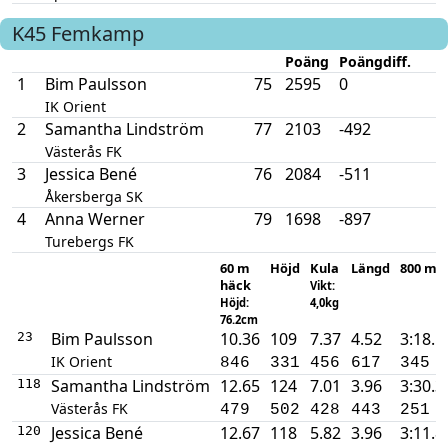
K45
Femkamp
Poäng
Poängdiff.
1
Bim Paulsson
75
2595
0
IK Orient
2
Samantha Lindström
77
2103
-492
Västerås FK
3
Jessica Bené
76
2084
-511
Åkersberga SK
4
Anna Werner
79
1698
-897
Turebergs FK
60 m
Höjd
Kula
Längd
800 m
häck
Vikt:
Höjd:
4,0kg
76.2cm
Bim Paulsson
10.36
109
7.37
4.52
3:18.1
23
IK Orient
846
331
456
617
345
Samantha Lindström
12.65
124
7.01
3.96
3:30.3
118
Västerås FK
479
502
428
443
251
Jessica Bené
12.67
118
5.82
3.96
3:11.8
120