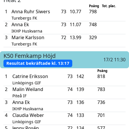
Poäng
Tot. plac.
1
Anna Ruhr Siwers
73
10.77
798
Turebergs FK
2
Anna Ek
73
11.07
748
IKHP Huskvarna
3
Marie Karlsson
72
13.99
329
Turebergs FK
K50
Femkamp
Höjd
17/2 11:30
Resultat bekräftade kl.
13:17
Poäng
1
Catrine Eriksson
73
142
818
Linköpings GIF
2
Malin Weiland
74
139
783
Piteå IF
3
Anna Ek
73
136
736
IKHP Huskvarna
4
Claudia Weber
74
133
701
Linköpings GIF
5
Jenny Rosén
72
124
577