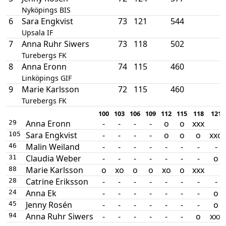
Nyköpings BIS
6
Sara Engkvist
73
121
544
Upsala IF
7
Anna Ruhr Siwers
73
118
502
Turebergs FK
8
Anna Eronn
74
115
460
Linköpings GIF
9
Marie Karlsson
72
115
460
Turebergs FK
100
103
106
109
112
115
118
121
Anna Eronn
-
-
-
-
o
o
xxx
29
Sara Engkvist
-
-
-
-
o
o
o
xxo
105
Malin Weiland
-
-
-
-
-
-
-
-
46
Claudia Weber
-
-
-
-
-
-
-
o
31
Marie Karlsson
o
xo
o
o
xo
o
xxx
88
Catrine Eriksson
-
-
-
-
-
-
-
-
28
Anna Ek
-
-
-
-
-
-
-
o
24
Jenny Rosén
-
-
-
-
-
-
-
o
45
Anna Ruhr Siwers
-
-
-
-
-
-
o
xxx
94