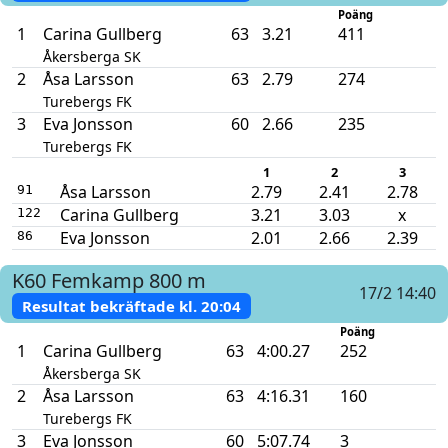
Poäng
1
Carina Gullberg
63
3.21
411
Åkersberga SK
2
Åsa Larsson
63
2.79
274
Turebergs FK
3
Eva Jonsson
60
2.66
235
Turebergs FK
1
2
3
Åsa Larsson
2.79
2.41
2.78
91
Carina Gullberg
3.21
3.03
x
122
Eva Jonsson
2.01
2.66
2.39
86
K60
Femkamp
800 m
17/2 14:40
Resultat bekräftade kl.
20:04
Poäng
1
Carina Gullberg
63
4:00.27
252
Åkersberga SK
2
Åsa Larsson
63
4:16.31
160
Turebergs FK
3
Eva Jonsson
60
5:07.74
3