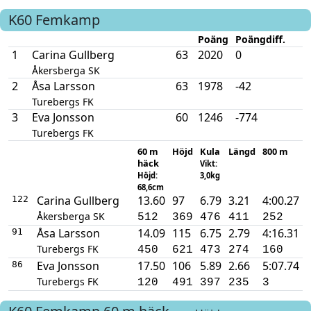
K60
Femkamp
Poäng
Poängdiff.
1
Carina Gullberg
63
2020
0
Åkersberga SK
2
Åsa Larsson
63
1978
-42
Turebergs FK
3
Eva Jonsson
60
1246
-774
Turebergs FK
60 m
Höjd
Kula
Längd
800 m
häck
Vikt:
Höjd:
3,0kg
68,6cm
Carina Gullberg
13.60
97
6.79
3.21
4:00.27
122
Åkersberga SK
512
369
476
411
252
Åsa Larsson
14.09
115
6.75
2.79
4:16.31
91
Turebergs FK
450
621
473
274
160
Eva Jonsson
17.50
106
5.89
2.66
5:07.74
86
Turebergs FK
120
491
397
235
3