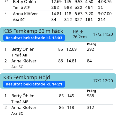
Betty Öhlén
12.69
145
9.53
4.50
4:03.76
76
Timrå AIF
292
588
522
464
11
Anna Klöfver
14.81
118
6.63
3.20
3:07.00
2
Axa SC
84
312
327
161
314
K35
Femkamp
60 m häck
Höjd:
17/2 11:20
76.2cm
Resultat bekräftade kl.
13:03
Poäng
1
Betty Öhlén
85
12.69
292
Timrå AIF
2
Anna Klöfver
86
14.81
84
Axa SC
K35
Femkamp
Höjd
17/2 12:20
Resultat bekräftade kl.
14:21
Poäng
1
Betty Öhlén
85
145
588
Timrå AIF
2
Anna Klöfver
86
118
312
Axa SC