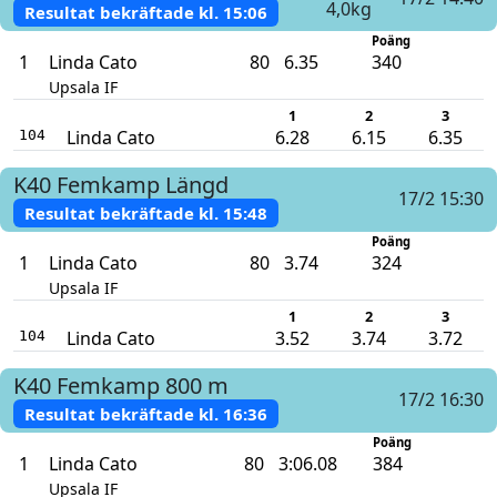
4,0kg
Resultat bekräftade kl.
15:06
Poäng
1
Linda Cato
80
6.35
340
Upsala IF
1
2
3
Linda Cato
6.28
6.15
6.35
104
K40
Femkamp
Längd
17/2 15:30
Resultat bekräftade kl.
15:48
Poäng
1
Linda Cato
80
3.74
324
Upsala IF
1
2
3
Linda Cato
3.52
3.74
3.72
104
K40
Femkamp
800 m
17/2 16:30
Resultat bekräftade kl.
16:36
Poäng
1
Linda Cato
80
3:06.08
384
Upsala IF