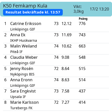
K50
Femkamp
Kula
Vikt:
17/2 13:20
3,0kg
Resultat bekräftade kl.
13:57
Poäng
1
Catrine Eriksson
73
12.12
776
Linköpings GIF
2
Anna Ek
73
11.69
743
IKHP Huskvarna
3
Malin Weiland
74
10.62
663
Piteå IF
4
Claudia Weber
74
9.08
548
Linköpings GIF
5
Jenny Rosén
72
8.64
515
Nyköpings BIS
6
Anna Eronn
74
8.63
514
Linköpings GIF
7
Sara Engkvist
73
7.58
437
Upsala IF
8
Marie Karlsson
72
7.27
414
Turebergs FK