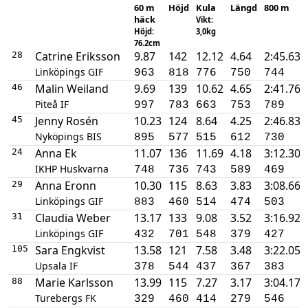
60 m
Höjd
Kula
Längd
800 m
häck
Vikt:
Höjd:
3,0kg
76.2cm
Catrine Eriksson
9.87
142
12.12
4.64
2:45.63
28
Linköpings GIF
963
818
776
750
744
Malin Weiland
9.69
139
10.62
4.65
2:41.76
46
Piteå IF
997
783
663
753
789
Jenny Rosén
10.23
124
8.64
4.25
2:46.83
45
Nyköpings BIS
895
577
515
612
730
Anna Ek
11.07
136
11.69
4.18
3:12.30
24
IKHP Huskvarna
748
736
743
589
469
Anna Eronn
10.30
115
8.63
3.83
3:08.66
29
Linköpings GIF
883
460
514
474
503
Claudia Weber
13.17
133
9.08
3.52
3:16.92
31
Linköpings GIF
432
701
548
379
427
Sara Engkvist
13.58
121
7.58
3.48
3:22.05
105
Upsala IF
378
544
437
367
383
Marie Karlsson
13.99
115
7.27
3.17
3:04.17
88
Turebergs FK
329
460
414
279
546