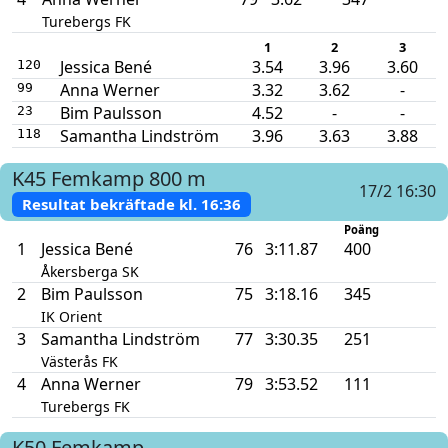
Turebergs FK
1
2
3
Jessica Bené
3.54
3.96
3.60
120
Anna Werner
3.32
3.62
-
99
Bim Paulsson
4.52
-
-
23
Samantha Lindström
3.96
3.63
3.88
118
K45
Femkamp
800 m
17/2 16:30
Resultat bekräftade kl.
16:36
Poäng
1
Jessica Bené
76
3:11.87
400
Åkersberga SK
2
Bim Paulsson
75
3:18.16
345
IK Orient
3
Samantha Lindström
77
3:30.35
251
Västerås FK
4
Anna Werner
79
3:53.52
111
Turebergs FK
K50
Femkamp