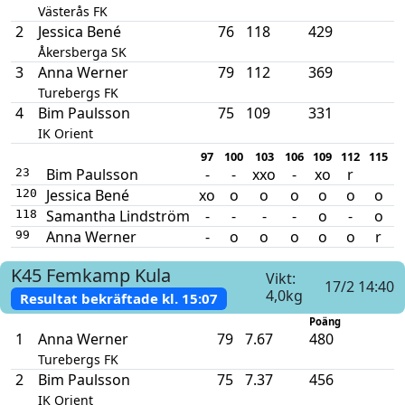
Västerås FK
2
Jessica Bené
76
118
429
Åkersberga SK
3
Anna Werner
79
112
369
Turebergs FK
4
Bim Paulsson
75
109
331
IK Orient
97
100
103
106
109
112
115
Bim Paulsson
-
-
xxo
-
xo
r
23
Jessica Bené
xo
o
o
o
o
o
o
x
120
Samantha Lindström
-
-
-
-
o
-
o
118
Anna Werner
-
o
o
o
o
o
r
99
K45
Femkamp
Kula
Vikt:
17/2 14:40
4,0kg
Resultat bekräftade kl.
15:07
Poäng
1
Anna Werner
79
7.67
480
Turebergs FK
2
Bim Paulsson
75
7.37
456
IK Orient