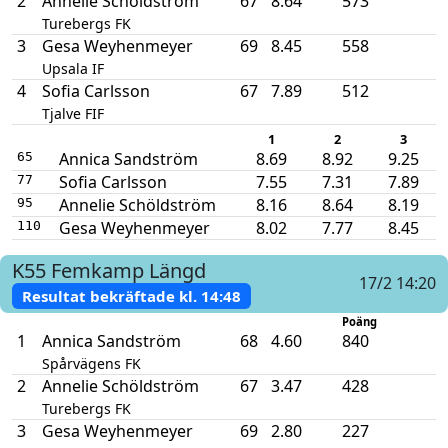
2
Annelie Schöldström
67
8.64
573
Turebergs FK
3
Gesa Weyhenmeyer
69
8.45
558
Upsala IF
4
Sofia Carlsson
67
7.89
512
Tjalve FIF
1
2
3
Annica Sandström
8.69
8.92
9.25
65
Sofia Carlsson
7.55
7.31
7.89
77
Annelie Schöldström
8.16
8.64
8.19
95
Gesa Weyhenmeyer
8.02
7.77
8.45
110
K55
Femkamp
Längd
17/2 14:20
Resultat bekräftade kl.
14:48
Poäng
1
Annica Sandström
68
4.60
840
Spårvägens FK
2
Annelie Schöldström
67
3.47
428
Turebergs FK
3
Gesa Weyhenmeyer
69
2.80
227