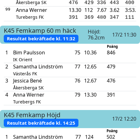
Åkersberga SK
476
429
336
443
400
Anna Werner
13.30
112
7.67
3.62
3:53.5
99
Turebergs FK
391
369
480
347
111
K45
Femkamp
60 m häck
Höjd:
17/2 11:30
76.2cm
Resultat bekräftade kl.
11:32
Poäng
1
Bim Paulsson
75
10.36
846
IK Orient
2
Samantha Lindström
77
12.65
479
Västerås FK
3
Jessica Bené
76
12.67
476
Åkersberga SK
4
Anna Werner
79
13.30
391
Turebergs FK
K45
Femkamp
Höjd
17/2 12:20
Resultat bekräftade kl.
14:25
Poäng
1
Samantha Lindström
77
124
502