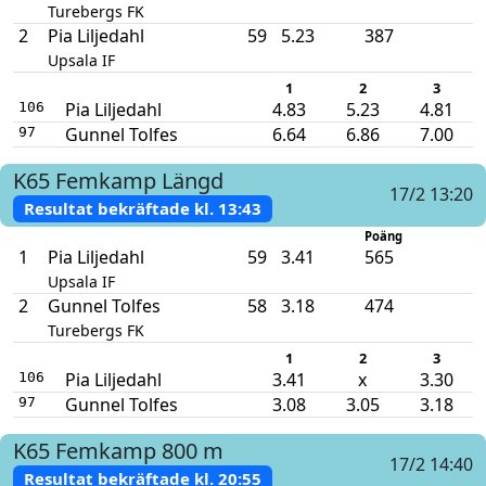
Turebergs FK
2
Pia Liljedahl
59
5.23
387
Upsala IF
1
2
3
Pia Liljedahl
4.83
5.23
4.81
106
Gunnel Tolfes
6.64
6.86
7.00
97
K65
Femkamp
Längd
17/2 13:20
Resultat bekräftade kl.
13:43
Poäng
1
Pia Liljedahl
59
3.41
565
Upsala IF
2
Gunnel Tolfes
58
3.18
474
Turebergs FK
1
2
3
Pia Liljedahl
3.41
x
3.30
106
Gunnel Tolfes
3.08
3.05
3.18
97
K65
Femkamp
800 m
17/2 14:40
Resultat bekräftade kl.
20:55