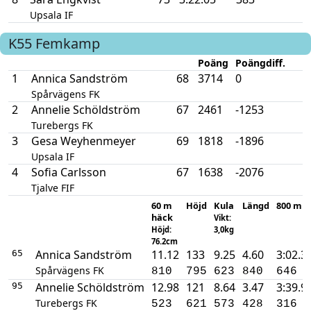
Upsala IF
K55
Femkamp
Poäng
Poängdiff.
1
Annica Sandström
68
3714
0
Spårvägens FK
2
Annelie Schöldström
67
2461
-1253
Turebergs FK
3
Gesa Weyhenmeyer
69
1818
-1896
Upsala IF
4
Sofia Carlsson
67
1638
-2076
Tjalve FIF
60 m
Höjd
Kula
Längd
800 m
häck
Vikt:
Höjd:
3,0kg
76.2cm
Annica Sandström
11.12
133
9.25
4.60
3:02.3
65
Spårvägens FK
810
795
623
840
646
Annelie Schöldström
12.98
121
8.64
3.47
3:39.9
95
Turebergs FK
523
621
573
428
316