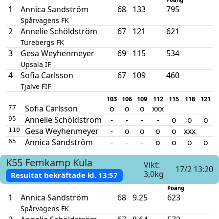
1
Annica Sandström
68
133
795
Spårvägens FK
2
Annelie Schöldström
67
121
621
Turebergs FK
3
Gesa Weyhenmeyer
69
115
534
Upsala IF
4
Sofia Carlsson
67
109
460
Tjalve FIF
103
106
109
112
115
118
121
Sofia Carlsson
o
o
o
xxx
77
Annelie Schöldström
-
-
-
-
o
o
o
95
Gesa Weyhenmeyer
-
o
o
o
o
xxx
110
Annica Sandström
-
-
-
o
o
o
o
65
K55
Femkamp
Kula
Vikt:
17/2 13:20
3,0kg
Resultat bekräftade kl.
13:57
Poäng
1
Annica Sandström
68
9.25
623
Spårvägens FK