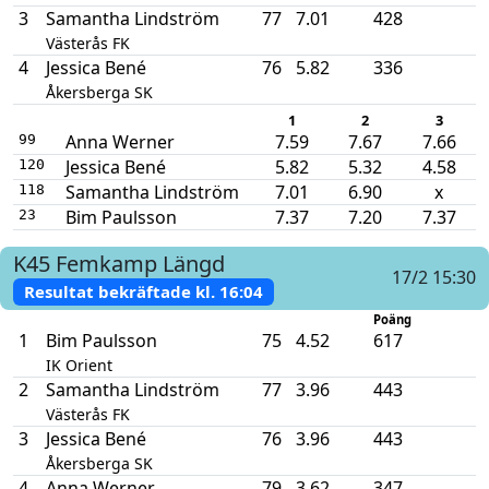
3
Samantha Lindström
77
7.01
428
Västerås FK
4
Jessica Bené
76
5.82
336
Åkersberga SK
1
2
3
Anna Werner
7.59
7.67
7.66
99
Jessica Bené
5.82
5.32
4.58
120
Samantha Lindström
7.01
6.90
x
118
Bim Paulsson
7.37
7.20
7.37
23
K45
Femkamp
Längd
17/2 15:30
Resultat bekräftade kl.
16:04
Poäng
1
Bim Paulsson
75
4.52
617
IK Orient
2
Samantha Lindström
77
3.96
443
Västerås FK
3
Jessica Bené
76
3.96
443
Åkersberga SK
4
Anna Werner
79
3.62
347