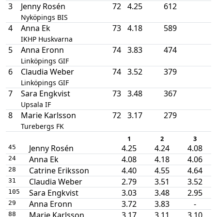
3
Jenny Rosén
72
4.25
612
Nyköpings BIS
4
Anna Ek
73
4.18
589
IKHP Huskvarna
5
Anna Eronn
74
3.83
474
Linköpings GIF
6
Claudia Weber
74
3.52
379
Linköpings GIF
7
Sara Engkvist
73
3.48
367
Upsala IF
8
Marie Karlsson
72
3.17
279
Turebergs FK
1
2
3
Jenny Rosén
4.25
4.24
4.08
45
Anna Ek
4.08
4.18
4.06
24
Catrine Eriksson
4.40
4.55
4.64
28
Claudia Weber
2.79
3.51
3.52
31
Sara Engkvist
3.03
3.48
2.95
105
Anna Eronn
3.72
3.83
-
29
Marie Karlsson
3.17
3.11
3.10
88