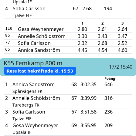
Upsala IF
4
Sofia Carlsson
67
2.68
194
Tjalve FIF
1
2
3
Gesa Weyhenmeyer
2.80
2.61
2.64
110
Annelie Schöldström
3.30
3.43
3.47
95
Sofia Carlsson
2.32
2.68
2.52
77
Annica Sandström
4.45
4.54
4.60
65
K55
Femkamp
800 m
17/2 15:40
Resultat bekräftade kl.
15:53
Poäng
1
Annica Sandström
68
3:02.35
646
Spårvägens FK
2
Annelie Schöldström
67
3:39.99
316
Turebergs FK
3
Sofia Carlsson
67
3:51.58
236
Tjalve FIF
4
Gesa Weyhenmeyer
69
3:55.95
209
Upsala IF