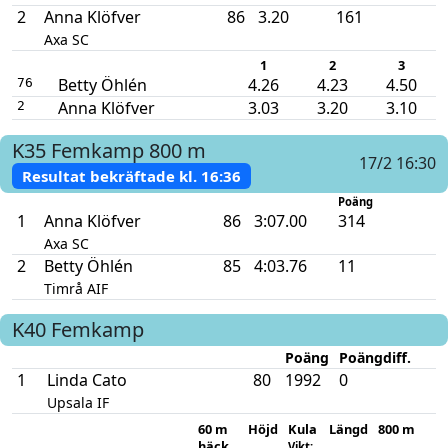
2
Anna Klöfver
86
3.20
161
Axa SC
1
2
3
Betty Öhlén
4.26
4.23
4.50
76
Anna Klöfver
3.03
3.20
3.10
2
K35
Femkamp
800 m
17/2 16:30
Resultat bekräftade kl.
16:36
Poäng
1
Anna Klöfver
86
3:07.00
314
Axa SC
2
Betty Öhlén
85
4:03.76
11
Timrå AIF
K40
Femkamp
Poäng
Poängdiff.
1
Linda Cato
80
1992
0
Upsala IF
60 m
Höjd
Kula
Längd
800 m
häck
Vikt: