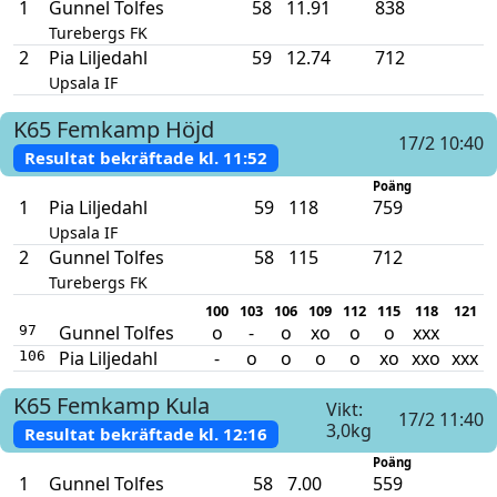
1
Gunnel Tolfes
58
11.91
838
Turebergs FK
2
Pia Liljedahl
59
12.74
712
Upsala IF
K65
Femkamp
Höjd
17/2 10:40
Resultat bekräftade kl.
11:52
Poäng
1
Pia Liljedahl
59
118
759
Upsala IF
2
Gunnel Tolfes
58
115
712
Turebergs FK
100
103
106
109
112
115
118
121
Gunnel Tolfes
o
-
o
xo
o
o
xxx
97
Pia Liljedahl
-
o
o
o
o
xo
xxo
xxx
106
K65
Femkamp
Kula
Vikt:
17/2 11:40
3,0kg
Resultat bekräftade kl.
12:16
Poäng
1
Gunnel Tolfes
58
7.00
559