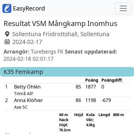
EasyRecord
Resultat VSM Mångkamp Inomhus
Sollentuna Friidrottshall, Sollentuna
2024-02-17
Arrangör:
Turebergs FK
Senast uppdaterad:
2024-02-18 02:01:17
K35
Femkamp
Poäng
Poängdiff.
1
Betty Öhlén
85
1877
0
Timrå AIF
2
Anna Klöfver
86
1198
-679
Axa SC
60 m
Höjd
Kula
Längd
800 m
häck
Vikt:
Höjd:
4,0kg
76.2cm