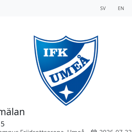
SV
EN
mälan
 5