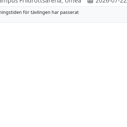
mpus Friidrottsarena, Umeå
2026-07-22
ingstiden för tävlingen har passerat