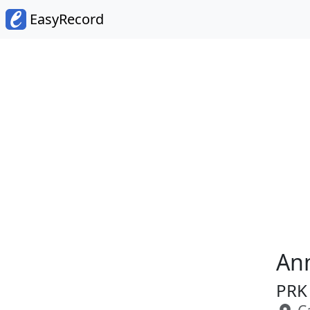
EasyRecord
An
PRK