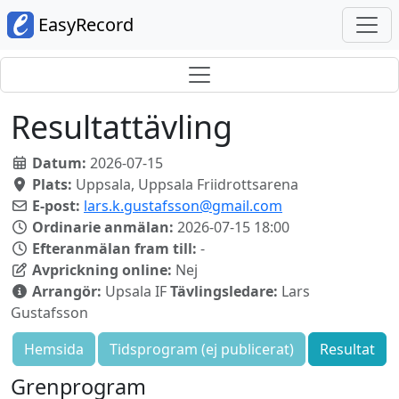
EasyRecord
Resultattävling
Datum:
2026-07-15
Plats:
Uppsala, Uppsala Friidrottsarena
E-post:
lars.k.gustafsson@gmail.com
Ordinarie anmälan:
2026-07-15 18:00
Efteranmälan fram till:
-
Avprickning online:
Nej
Arrangör:
Upsala IF
Tävlingsledare:
Lars
Gustafsson
Hemsida
Tidsprogram (ej publicerat)
Resultat
Grenprogram