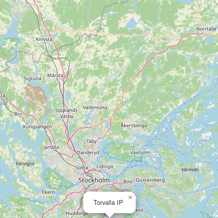
×
Torvalla IP