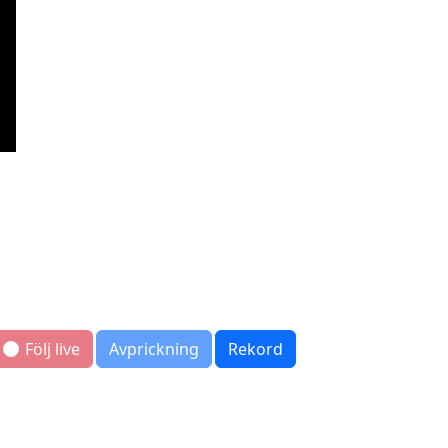
Följ live
Avprickning
Rekord