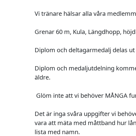
Vi tränare hälsar alla våra medlemma
Grenar 60 m, Kula, Längdhopp, höjdh
Diplom och deltagarmedalj delas ut e
Diplom och medaljutdelning kommer a
äldre. 

 Glöm inte att vi behöver MÅNGA funktionärer så ta med hela familjen på en rolig friidrottsdag.

Det är inga svåra uppgifter vi behöve
vara att mäta med måttband hur långt 
lista med namn. 
