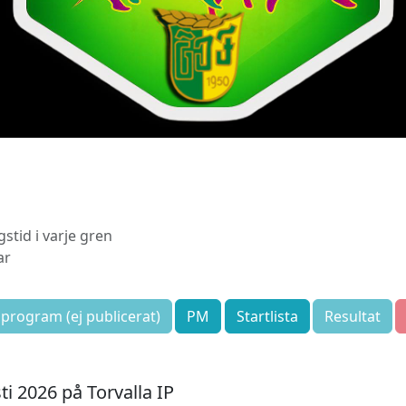
stid i varje gren
ar
sprogram (ej publicerat)
PM
Startlista
Resultat
 2026 på Torvalla IP
