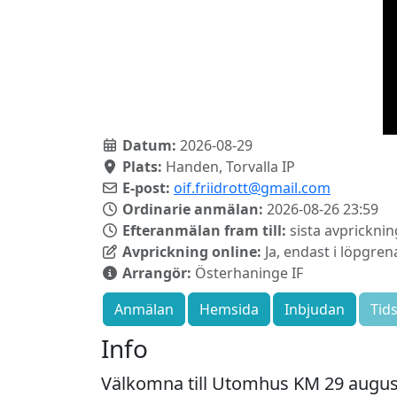
Datum:
2026-08-29
Plats:
Handen, Torvalla IP
E-post:
oif.friidrott@gmail.com
Ordinarie anmälan:
2026-08-26 23:59
Efteranmälan fram till:
sista avprickning
Avprickning online:
Ja, endast i löpgren
Arrangör:
Österhaninge IF
Anmälan
Hemsida
Inbjudan
Tid
Info
Välkomna till Utomhus KM 29 augusti