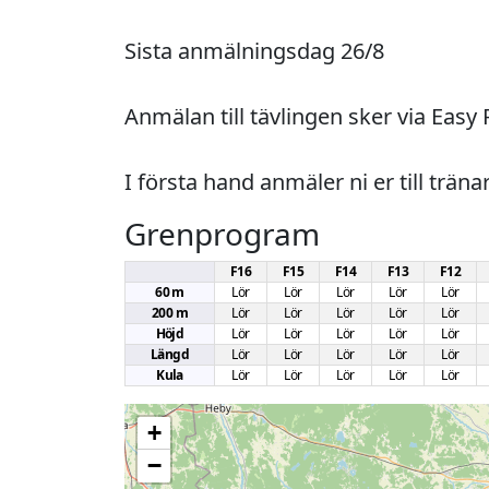
Sista anmälningsdag 26/8

Anmälan till tävlingen sker via Easy 
Grenprogram
F16
F15
F14
F13
F12
60 m
Lör
Lör
Lör
Lör
Lör
200 m
Lör
Lör
Lör
Lör
Lör
Höjd
Lör
Lör
Lör
Lör
Lör
Längd
Lör
Lör
Lör
Lör
Lör
Kula
Lör
Lör
Lör
Lör
Lör
+
−