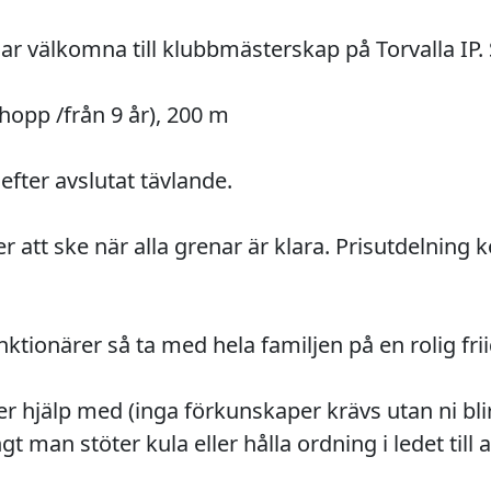
r välkomna till klubbmästerskap på Torvalla IP. S
opp /från 9 år), 200 m

fter avslutat tävlande.

tt ske när alla grenar är klara. Prisutdelning 
r hjälp med (inga förkunskaper krävs utan ni blir
man stöter kula eller hålla ordning i ledet till at