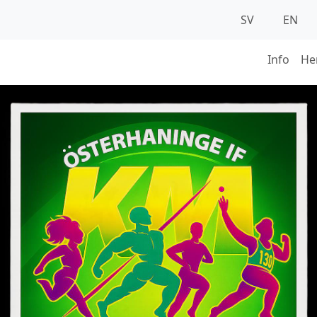
SV
EN
Info
He