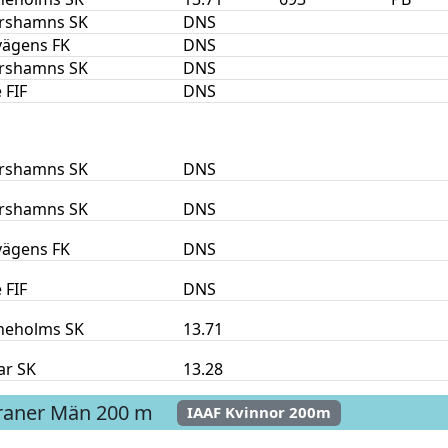
rshamns SK
DNS
vägens FK
DNS
rshamns SK
DNS
 FIF
DNS
rshamns SK
DNS
rshamns SK
DNS
vägens FK
DNS
 FIF
DNS
ineholms SK
13.71
ar SK
13.28
eraner Män
200 m
IAAF Kvinnor 200m