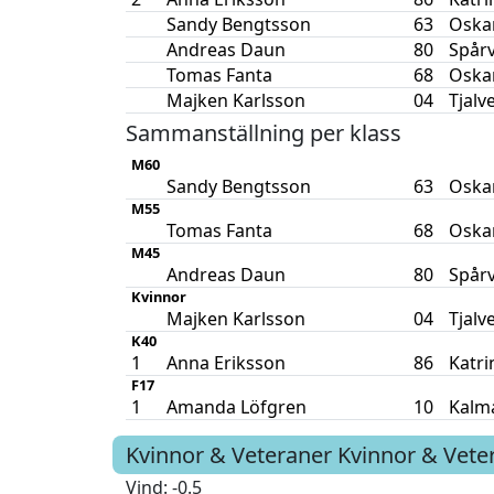
Sandy Bengtsson
63
Oska
Andreas Daun
80
Spår
Tomas Fanta
68
Oska
Majken Karlsson
04
Tjalve
Sammanställning per klass
M60
Sandy Bengtsson
63
Oska
M55
Tomas Fanta
68
Oska
M45
Andreas Daun
80
Spår
Kvinnor
Majken Karlsson
04
Tjalve
K40
1
Anna Eriksson
86
Katr
F17
1
Amanda Löfgren
10
Kalm
Kvinnor & Veteraner Kvinnor & Vet
Vind
: -0.5