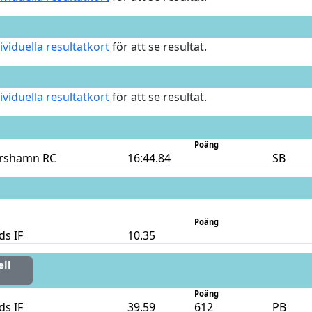
ividuella resultatkort
för att se resultat.
ividuella resultatkort
för att se resultat.
Poäng
rshamn RC
16:44.84
SB
Poäng
s IF
10.35
ell
Poäng
s IF
39.59
612
PB