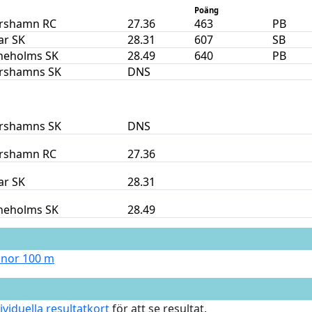
Poäng
rshamn RC
27.36
463
PB
ar SK
28.31
607
SB
ineholms SK
28.49
640
PB
rshamns SK
DNS
rshamns SK
DNS
rshamn RC
27.36
ar SK
28.31
ineholms SK
28.49
nnor 100 m
ividuella resultatkort
för att se resultat.