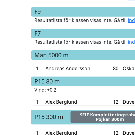
F9
Resultatlista för klassen visas inte. Gå till
ind
F7
Resultatlista för klassen visas inte. Gå till
ind
Män
5000 m
1
Andreas Andersson
80
Oska
P15
80 m
Vind
: +0.2
1
Alex Berglund
12
Duved
SFIF Kompletteringstab
P15
300 m
Pojkar 300m
1
Alex Berglund
12
Duved