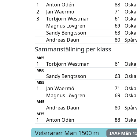
1
Anton Odén
88
Oska
2
Jan Waermö
71
Oska
3
Torbjörn Westman
61
Oska
Magnus Lövgren
69
Oska
Sandy Bengtsson
63
Oska
Andreas Daun
80
Spår
Sammanställning per klass
M65
1
Torbjörn Westman
61
Oska
M60
Sandy Bengtsson
63
Oska
M55
1
Jan Waermö
71
Oska
Magnus Lövgren
69
Oska
M45
Andreas Daun
80
Spår
M35
1
Anton Odén
88
Oska
Veteraner Män
1500 m
IAAF Män 1