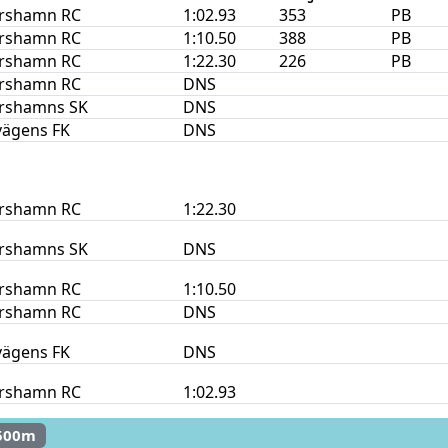
rshamn RC
1:02.93
353
PB
rshamn RC
1:10.50
388
PB
rshamn RC
1:22.30
226
PB
rshamn RC
DNS
rshamns SK
DNS
vägens FK
DNS
rshamn RC
1:22.30
rshamns SK
DNS
rshamn RC
1:10.50
rshamn RC
DNS
vägens FK
DNS
rshamn RC
1:02.93
500m