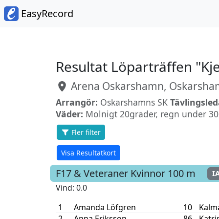
EasyRecord
Resultat Löparträffen "Kj
Arena Oskarshamn, Oskarsh
Arrangör:
Oskarshamns SK
Tävlingsled
Väder:
Molnigt 20grader, regn under 30
Fler filter
Visa Resultatkort
F17 & Veteraner Kvinnor
100 m
I
Vind
: 0.0
1
Amanda Löfgren
10
Kalm
2
Anna Eriksson
86
Katr