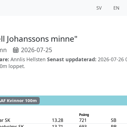
SV
EN
ell Johanssons minne"
amn
2026-07-25
are:
Annlis Hellsten
Senast uppdaterad:
2026-07-26 
0m loppet.
AAF Kvinnor 100m
Poäng
ar SK
13.28
721
SB
ineholms SK
13.71
693
PB