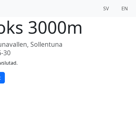
SV
EN
oks 3000m
unavallen, Sollentuna
6-30
vslutad.
t