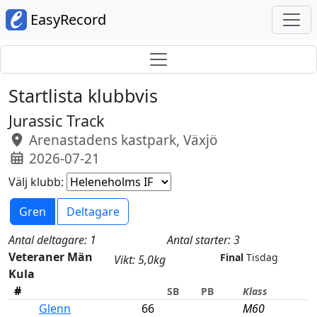
EasyRecord
Startlista klubbvis
Jurassic Track
Arenastadens kastpark, Växjö
2026-07-21
Välj klubb:
Gren
Deltagare
Antal deltagare: 1
Antal starter: 3
Veteraner Män
Final
Tisdag
Vikt: 5,0kg
Kula
#
SB
PB
Klass
Glenn
66
M60