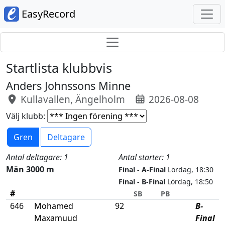
EasyRecord
Startlista klubbvis
Anders Johnssons Minne
Kullavallen, Ängelholm
2026-08-08
Välj klubb:
Gren
Deltagare
Antal deltagare: 1
Antal starter: 1
Män 3000 m
Final - A-Final
Lördag, 18:30
Final - B-Final
Lördag, 18:50
#
SB
PB
646
Mohamed
92
B-
Maxamuud
Final