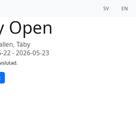
SV
EN
y Open
allen, Täby
-22 - 2026-05-23
vslutad.
t