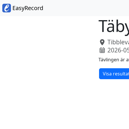
EasyRecord
Täb
Tibblev
2026-05
Tävlingen är a
Visa resulta