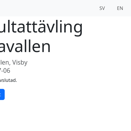
SV
EN
ltattävling
avallen
len, Visby
7-06
vslutad.
t