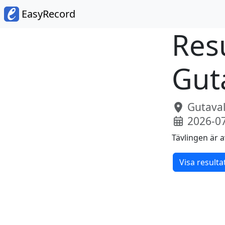
EasyRecord
Resu
Gut
Gutaval
2026-0
Tävlingen är a
Visa resulta