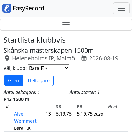
EasyRecord
Startlista klubbvis
Skånska mästerskapen 1500m
Heleneholms IP, Malmö
2026-08-19
Välj klubb:
Gren
Deltagare
Antal deltagare: 1
Antal starter: 1
P13 1500 m
#
SB
PB
Heat
Alve
13
5:19.75
5:19.75
2026
Wemmert
Bara FIK