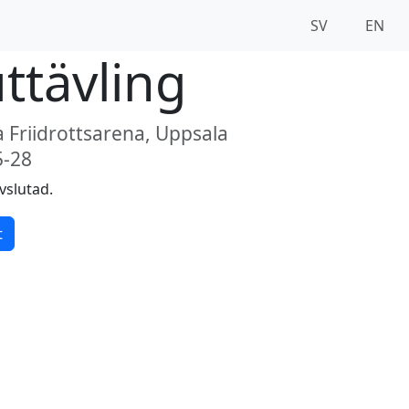
SV
EN
ttävling
 Friidrottsarena, Uppsala
5-28
vslutad.
t